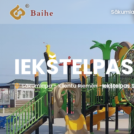
Sākuml
IEKŠTELPA
Sākumlapa
- Klientu Piemēri
-
Iekštelpas 