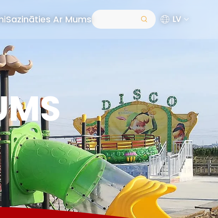
mi
Sazināties Ar Mums
LV
KUMS