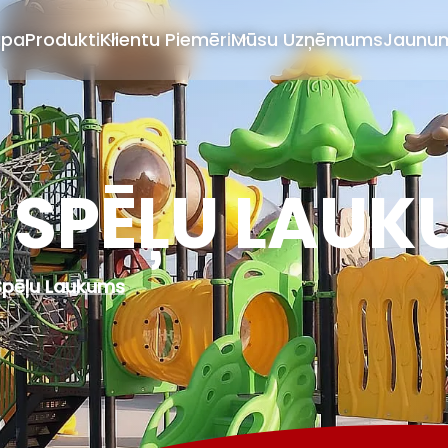
apa
Produkti
Klientu Piemēri
Mūsu Uzņēmums
Jaunu
S SPĒĻU LAU
Spēļu Laukums