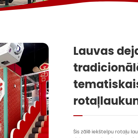
Lauvas dej
tradicionāl
tematiskai
rotaļlauku
Šis zālē iekštelpu rotaļu l