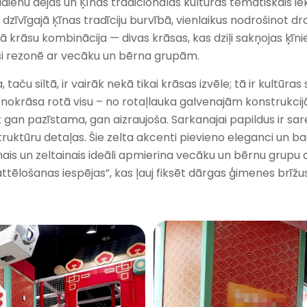
enu dejas un Ķīnas tradicionālās kultūras tematiskais iekšt
 dzīvīgajā Ķīnas tradīciju burvībā, vienlaikus nodrošinot dr
krāsu kombinācija — divas krāsas, kas dziļi sakņojas ķīni
aši rezonē ar vecāku un bērna grupām.
taču siltā, ir vairāk nekā tikai krāsas izvēle; tā ir kultūr
vā nokrāsa rotā visu – no rotaļlauka galvenajām konstrukci
 gan pazīstama, gan aizraujoša. Sarkanajai papildus ir sare
ktūru detaļas. Šie zelta akcenti pievieno eleganci un bag
nais un zeltainais ideāli apmierina vecāku un bērnu grupu d
oattēlošanas iespējas”, kas ļauj fiksēt dārgas ģimenes brīž