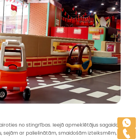
airoties no stingrības. Ieejā apmeklētājus sagaida
nu, sejām ar palielinātām, smaidošām izteiksmēm,