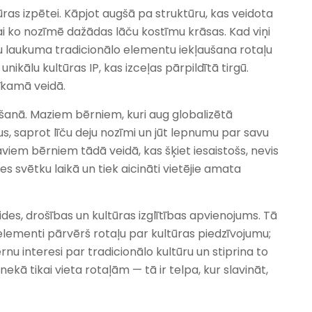
tūras izpētei. Kāpjot augšā pa struktūru, kas veidota
vai ko nozīmē dažādas lāču kostīmu krāsas. Kad viņi
taļu laukuma tradicionālo elementu iekļaušana rotaļu
nikālu kultūras IP, kas izceļas pārpildītā tirgū.
tīkamā veidā.
šanā. Maziem bērniem, kuri aug globalizētā
, saprot līču deju nozīmi un jūt lepnumu par savu
aviem bērniem tādā veidā, kas šķiet iesaistošs, nevis
s svētku laikā un tiek aicināti vietējie amata
ides, drošības un kultūras izglītības apvienojums. Tā
 elementi pārvērš rotaļu par kultūras piedzīvojumu;
nu interesi par tradicionālo kultūru un stiprina to
kā tikai vieta rotaļām — tā ir telpa, kur slavināt,