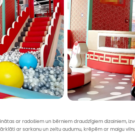
zīvinātas ar radošiem un bērniem draudzīgiem dizainiem, izv
 pārklāti ar sarkanu un zeltu audumu, krēpēm ar maigu vil