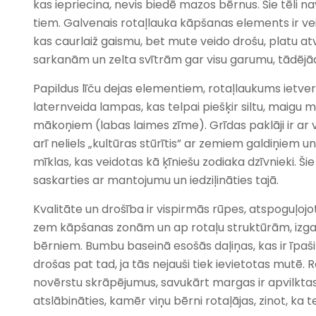
kas iepriecina, nevis biedē mazos bērnus. Šie tēli nav 
tiem. Galvenais rotaļlauka kāpšanas elements ir ve
kas caurlaiž gaismu, bet mute veido drošu, platu atve
sarkanām un zelta svītrām gar visu garumu, tādējādi bē
Papildus līču dejas elementiem, rotaļlaukums ietver 
laternveida lampas, kas telpai piešķir siltu, maig
mākoņiem (labas laimes zīme). Grīdas paklāji ir ar v
arī neliels „kultūras stūrītis” ar zemiem galdiņiem 
mīklas, kas veidotas kā ķīniešu zodiaka dzīvnieki. Š
saskarties ar mantojumu un iedziļināties tajā.
Kvalitāte un drošība ir vispirmās rūpes, atspoguļo
zem kāpšanas zonām un ap rotaļu struktūrām, izgata
bērniem. Bumbu baseinā esošās daļiņas, kas ir īpaši 
drošas pat tad, ja tās nejauši tiek ievietotas mutē.
novērstu skrāpējumus, savukārt margas ir apvilktas 
atslābināties, kamēr viņu bērni rotaļājas, zinot, ka tel