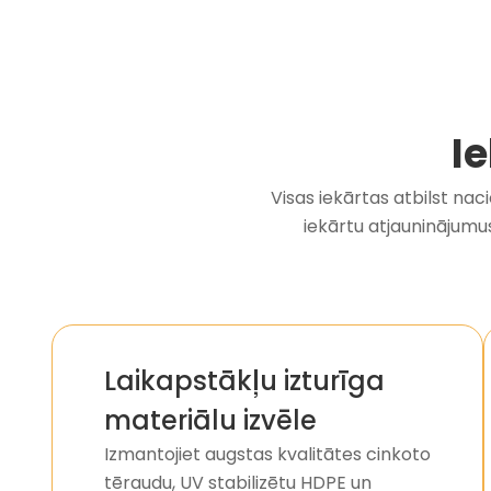
I
Visas iekārtas atbilst na
iekārtu atjauninājumus,
Laikapstākļu izturīga
materiālu izvēle
Izmantojiet augstas kvalitātes cinkoto
tēraudu, UV stabilizētu HDPE un