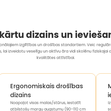
ekārtu dizains un ievieša
cionālajiem izglītības un drošības standartiem. Veic regul
 lai izveidotu veselīgu un aktīvu āra vidi skolēnu fiziskajai a
kvalitātes attīstībai.
Ergonomiskais drošības
dizains
i
Noapaļot visas malas/stūrus, iestatīt
I
atbilstošu margu augstumu (90–110 cm
s