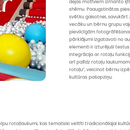
dejas motīviem izmanto ķī
shēmu. Paaugstinātas piesā
svētku gaisotnei, savukārt z
vecāku un bērnu grupu vaj
pievilcīgām fotogrāfēšanas i
pārklājumi izgatavoti no a
elementi ir izturējuši test
integrācija ar rotaļu funkc
arī palīdz rotaļu laukumam
rotaļu”, veicinot bērnu izpē
kultūras pašapziņu.
lpu rotaļlaukumi, kas tematiski veltīti tradicionālajai kult