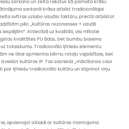
niešu sarkano un zelta rakstus kā pamata krāsu
tinājuma sarkanā krāsa atbilst tradicionālajai
elta svītras uzlabo vizuālo faktūru, precīzi atbilstot
adzībām pēc „kultūras rezonanses + vizuāli
espējām”. Attiecībā uz kvalitāti, visi mīkstie
ugstas kvalitātes PU ādas, bet bumbu baseina
us uz toksiskumu. Tradicionālo ķīniešu elementu
ijām ne tikai apmierina bērnu rotaļu vajadzības, bet
 izveidot kultūras IP. Tas sasniedz „mācīšanos caur
ti par ķīniešu tradicionālo kultūru un stiprinot viņu
ūrai, apvienojot izklaidi ar kultūras mantojuma