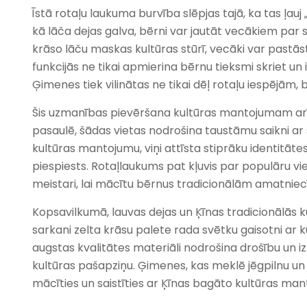
Īstā rotaļu laukuma burvība slēpjas tajā, ka tas ļauj
kā lāča dejas galva, bērni var jautāt vecākiem par 
krāso lāču maskas kultūras stūrī, vecāki var pastāst
funkcijās ne tikai apmierina bērnu tieksmi skriet un i
Ģimenes tiek vilinātas ne tikai dēļ rotaļu iespējām, b
Šis uzmanības pievēršana kultūras mantojumam arī 
pasaulē, šādas vietas nodrošina taustāmu saikni ar
kultūras mantojumu, viņi attīsta stiprāku identitāte
piespiests. Rotaļlaukums pat kļuvis par populāru viet
meistari, lai mācītu bērnus tradicionālām amatni
Kopsavilkumā, lauvas dejas un Ķīnas tradicionālās kul
sarkani zelta krāsu palete rada svētku gaisotni ar k
augstas kvalitātes materiāli nodrošina drošību un iz
kultūras pašapziņu. Ģimenes, kas meklē jēgpilnu un a
mācīties un saistīties ar Ķīnas bagāto kultūras man