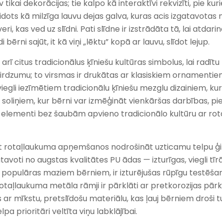
tikai dekorācijas; tie kalpo kā interaktīvi rekvizīti, pie kur
idots kā milzīga lauvu dejas galva, kuras acis izgatavota
ri, kas ved uz slīdni. Pati slīdne ir izstrādāta tā, lai atd
rni sajūt, it kā viņi „lēktu” kopā ar lauvu, slīdot lejup.
arī citus tradicionālus ķīniešu kultūras simbolus, lai radī
u mirdzumu; to virsmas ir drukātas ar klasiskiem ornament
iegli iezīmētiem tradicionālu ķīniešu mezglu dizainiem, kur
un soliņiem, kur bērni var izmēģināt vienkāršas darbības, p
ie elementi bez šaubām apvieno tradicionālo kultūru ar rot
jot rotaļlaukuma apņemšanos nodrošināt uzticamu telpu ģi
voti no augstas kvalitātes PU ādas — izturīgas, viegli t
populāras maziem bērniem, ir izturējušas rūpīgu testēšanu 
 Rotaļlaukuma metāla rāmji ir pārklāti ar pretkorozijas pā
ar mīkstu, pretslīdošu materiālu, kas ļauj bērniem droši t
pa prioritāri veltīta viņu labklājībai.