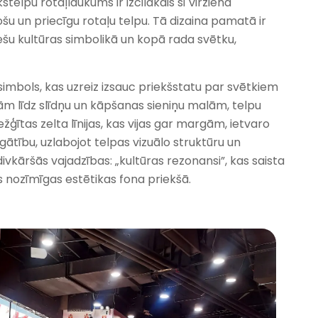
elpu rotaļlaukums ir izcilākais šī virziena
ošu un priecīgu rotaļu telpu. Tā dizaina pamatā ir
ešu kultūras simbolikā un kopā rada svētku,
as simbols, kas uzreiz izsauc priekšstatu par svētkiem
jām līdz slīdņu un kāpšanas sieniņu malām, telpu
žģītas zelta līnijas, kas vijas gar margām, ietvaro
ātību, uzlabojot telpas vizuālo struktūru un
ivkāršās vajadzības: „kultūras rezonansi”, kas saista
us nozīmīgas estētikas fona priekšā.