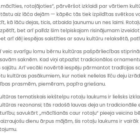
 „mācīties, rotaļājoties”, pārvēršot izklaidi par vārtiem kul
stāstu aiz lāča dejām — kāpēc tās tiek izpildītas svētkos 
īt, kā lāču dejas, ticis, atbaida ļaunumu un nes laimi. Ro
zpētīt, bet arī palīdz šim telpiskajam risinājumam izveidot u
et arī dēļ iespējas saistīties ar savu kultūru relaksētā, pa
veic svarīgu lomu bērnu kultūras pašpārliecības stiprinā
 savām saknēm. Kad viņi atpazīst tradicionālos ornamentus
s sajūtu. Arī vecāki novērtē iespēju pārmantot tradīcijas s
u kultūras pasākumiem, kur notiek nelielas līču deju izrāde
ecības prasmēm, piemēram, papīra griešanu.
tūras tematiskais iekštelpu rotaļu laukums ir lielisks izkla
ultūras rezonansi; tās radošā lauvas deja un tradicionālie
turību; savukārt „mācīšanās caur rotaļu“ pieeja veicina bēr
izraujošu dienu ārpus mājām, šis rotaļu laukums ir vairāk ne
tojumu.