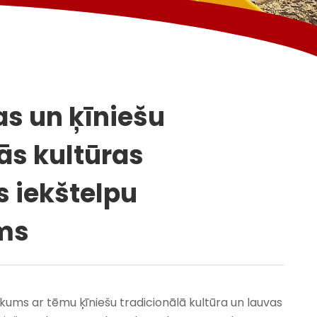
as un ķīniešu
ās kultūras
s iekštelpu
ms
aukums ar tēmu ķīniešu tradicionālā kultūra un lauvas