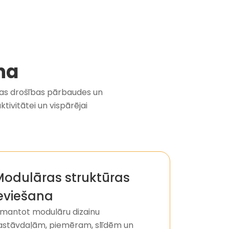
na
āras drošības pārbaudes un
ktivitātei un vispārējai
Modulāras struktūras
eviešana
zmantot modulāru dizainu
astāvdaļām, piemēram, slīdēm un