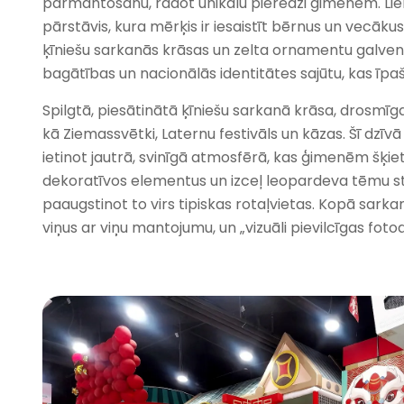
pārmantosanu, radot unikālu pieredzi ģimenēm. Lieldi
pārstāvis, kura mērķis ir iesaistīt bērnus un vecākus
ķīniešu sarkanās krāsas un zelta ornamentu galvenā 
bagātības un nacionālās identitātes sajūtu, kas īp
Spilgtā, piesātinātā ķīniešu sarkanā krāsa, drosmīga, 
kā Ziemassvētki, Laternu festivāls un kāzas. Šī dzī
ietinot jautrā, svinīgā atmosfērā, kas ģimenēm šķiet
dekoratīvos elementus un izceļ leopardeva tēmu stru
paaugstinot to virs tipiskas rotaļvietas. Kopā sarka
viņus ar viņu mantojumu, un „vizuāli pievilcīgas fot