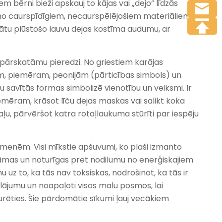
iem bērni bieži apskauj to kājas vai „dejo” līdzās
s no caurspīdīgiem, necaurspēlējošiem materiāliem,
arinātu plūstošo lauvu dejas kostīma audumu, ar
tu pārskatāmu pieredzi. No griestiem karājas
iem, piemēram, peonijām (pārticības simbols) un
u savītās formas simbolizē vienotību un veiksmi. Ir
iemēram, krāsot līču dejas maskas vai salikt koka
aļu, pārvēršot katra rotaļlaukuma stūrīti par iespēju
menēm. Visi mīkstie apšuvumi, ko plaši izmanto
īrāmas un noturīgas pret nodilumu no enerģiskajiem
uz to, ka tās nav toksiskas, nodrošinot, ka tās ir
rklājumu un noapaļoti visos malu posmos, lai
urēties. Šie pārdomātie sīkumi ļauj vecākiem