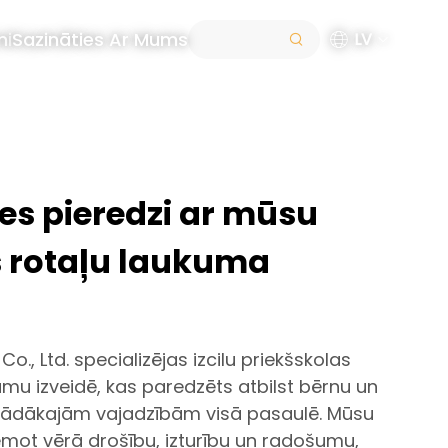
mi
Sazināties Ar Mums
LV
les pieredzi ar mūsu
s rotaļu laukuma
o., Ltd. specializējas izcilu priekšskolas
mu izveidē, kas paredzēts atbilst bērnu un
dažādākajām vajadzībām visā pasaulē. Mūsu
 ņemot vērā drošību, izturību un radošumu,