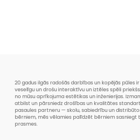
20 gadus ilgās radošās darbības un kopējās pūles ir 
veselīgu un drošu interaktīvu un iztēles spēli pri
no mūsu aprīkojuma estētikas un inženierijas. Izma
atbilst un pārsniedz drošības un kvalitātes standa
pasaules partneru — skolu, sabiedrību un distribūto
bērniem, mēs vēlamies palīdzēt bērniem sasniegt to 
prasmes.