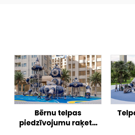
Bērnu telpas
Telp
piedzīvojumu raķete
āra rotaļlaukumā
ro