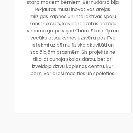
starp maziem bērniem. Bērnudārzā bija
iekļautas mūsu inovatīvās ārējās
milzīgās kāpnes un interaktīvās spēļu
konstrukcijas, kas paredzētas dažādu
vecuma grupu vajadzībām. Skolotāju un
vecāku atsauksmes uzsvēra pozitīvo
ietekmi uz bērnu fizisko aktivitāti un
sociālajām prasmēm. Šis projekts ne
tikai atjaunoja skolas dārzu, bet arī
izveidoja dzīvu kopienas centru, kur
bērni var droši mācīties un spēlēties.