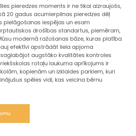
ēles pieredzes moments ir ne tikai aizraujošs,
ekā 20 gadus acumierpilnas pieredzes dēļ
 pielāgošanas iespējas un esam
rptautiskos drošības standartus, piemēram,
 Mūsu modernā ražošanas bāze, kuras platība
ļauj efektīvi apstrādāt liela apjoma
 saglabājot augstāko kvalitātes kontroles
riekšskolas rotaļu laukuma aprīkojums ir
 skolām, kopienām un izklaides parkiem, kuri
nājušus spēles vidi, kas veicina bērnu
jumu