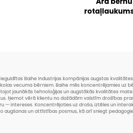
Āra bērnu
rotaļlaukums
okeāna temat
kombinēts sl
komplekt
ieguldītas Baihe Industrijas kompānijas augstas kvalitātes 
ekšskolas vecuma bērniem. Baihe mēs koncentrējamies uz b
ntojot jaunākās tehnoloģijas un augstākās kvalitātes mat
rtus. Ņemot vērā klientu no dažādām valstīm drošības pra
ru — intereses. Koncentrējoties uz droša, iztēles un inter
augšanas un attīstības posmus, kā arī sniegt pedagogiem l