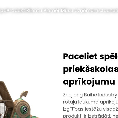
apa
Produkti
Klientu Piemēri
Mūsu Uzņēmums
Jaunu
Paceliet spē
priekšskola
aprīkojumu
Zhejiang Baihe Industry C
rotaļu laukuma aprīkoju
izglītības iestāžu vis
produkti ir izstrādāti,