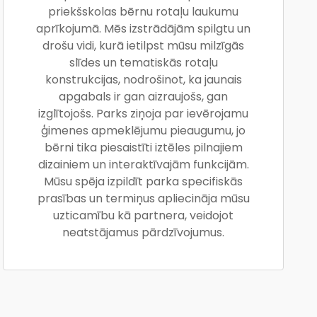
priekšskolas bērnu rotaļu laukumu
aprīkojumā. Mēs izstrādājām spilgtu un
drošu vidi, kurā ietilpst mūsu milzīgās
slīdes un tematiskās rotaļu
konstrukcijas, nodrošinot, ka jaunais
apgabals ir gan aizraujošs, gan
izglītojošs. Parks ziņoja par ievērojamu
ģimenes apmeklējumu pieaugumu, jo
bērni tika piesaistīti iztēles pilnajiem
dizainiem un interaktīvajām funkcijām.
Mūsu spēja izpildīt parka specifiskās
prasības un termiņus apliecināja mūsu
uzticamību kā partnera, veidojot
neatstājamus pārdzīvojumus.