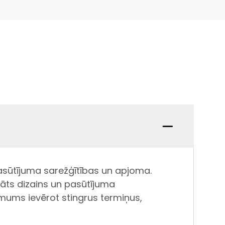
asūtījuma sarežģītības un apjoma.
nāts dizains un pasūtījuma
 mums ievērot stingrus termiņus,