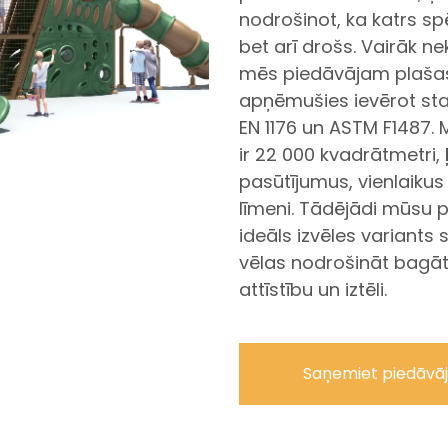
nodrošinot, ka katrs sp
bet arī drošs. Vairāk n
mēs piedāvājam plašas
apņēmušies ievērot sta
EN 1176 un ASTM F1487.
ir 22 000 kvadrātmetri, 
pasūtījumus, vienlaikus
līmeni. Tādējādi mūsu p
ideāls izvēles variants
vēlas nodrošināt bagāti
attīstību un iztēli.
Saņemiet piedāvā