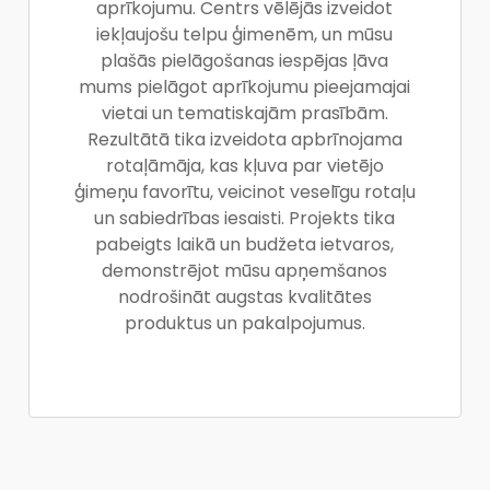
aprīkojumu. Centrs vēlējās izveidot
iekļaujošu telpu ģimenēm, un mūsu
plašās pielāgošanas iespējas ļāva
mums pielāgot aprīkojumu pieejamajai
vietai un tematiskajām prasībām.
Rezultātā tika izveidota apbrīnojama
rotaļāmāja, kas kļuva par vietējo
ģimeņu favorītu, veicinot veselīgu rotaļu
un sabiedrības iesaisti. Projekts tika
pabeigts laikā un budžeta ietvaros,
demonstrējot mūsu apņemšanos
nodrošināt augstas kvalitātes
produktus un pakalpojumus.