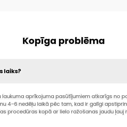
Kopīga problēma
s laiks?
ļu laukuma aprīkojuma pasūtījumiem atkarīgs no p
 4–6 nedēļu laikā pēc tam, kad ir galīgi apstipri
anas procedūras kopā ar lielo ražošanas jaudu ļauj