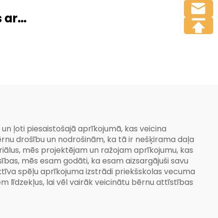
mājiņa, rotaļu
laukuma kombinēta
 ar
komplekta
iku,
īdņu
s
un ļoti piesaistošajā aprīkojumā, kas veicina
ērnu drošību un nodrošinām, ka tā ir nešķirama daļa
eriālus, mēs projektējam un ražojam aprīkojumu, kas
sības, mēs esam godāti, ka esam aizsargājuši savu
aktīva spēļu aprīkojuma izstrādi priekšskolas vecuma
īdzekļus, lai vēl vairāk veicinātu bērnu attīstības