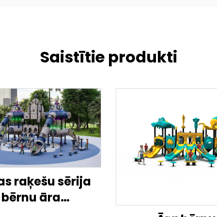
Saistītie produkti
as raķešu sērija
bērnu āra
taļlaukumam