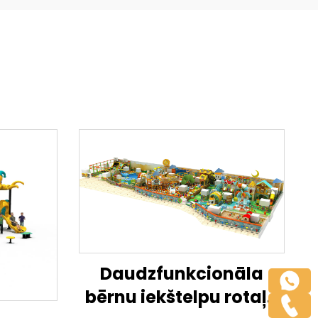
Daudzfunkcionāla
bērnu iekštelpu rotaļu