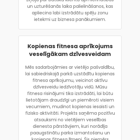
un uzturēšanās laika palielināšanos, kas
apliecina labi izstrādātu spēļu zonu
ietekmi uz biznesa panākumiem.
Kopienas fitnesa aprīkojums
veselīgākam dzīvesveidam
Mēs sadarbojāmies ar vietējo pašvaldību,
lai sabiedriskajā parkā uzstādītu kopienas
fitnesa aprīkojumu, veicinot aktīvu
dzīvesveidu iedzīvotāju vidū. Mūsu
fitnesa risinājumi tika izstrādāti, lai būtu
lietotājam draudzīgi un piemēroti visiem
vecumiem, mudinot kopienas iesaisti un
fizisko aktivitāti. Projekts saņēma pozitīvu
atsauksmi no vietējiem veselības
dienesta pārstāvjiem, kuri norādīja
paaugstinātu parka izmantošanu un
kopienas fitnesa līmeni. Šis piemērs