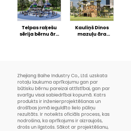
Telpas raķešu
Kauliņš Dinos
sērija bērnu āra
mazuļu āra
rotaļlaukumam
kāpšanas rotaļu
slīdne
Zhejiang Baihe Industry Co., Ltd. uzskata
rotaļu laukuma aprīkojumu gan par
būtisku bērnu pareizai attīstībai, gan par
svarīgu visai sabiedrībai kopumā. Katrs
produkts ir inženierprojektēšanas un
drošības jomā ieguldīto lielo pūliņu
rezultāts. Ir noteikts oficiāls process, kas
nodrošina, ka aprīkojums ir aizraujošs,
drošs un ilgstošs. Sākot ar projektēšanu,