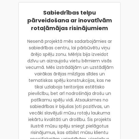
Sabiedrības telpu
pārveidošana ar inovatīvām
rotaļāmājas risinājumiem
Nesenā projektā mēs sadarbojāmies ar
sabiedrības centru, lai pārbūvētu viņu
ārējo spēļu zonu. Mērķis bija izveidot
dzīvu un aizraujošu vietu bērniem visās
vecumā. Mēs izstrādājām un uzstādījām
vairākas ārējas milzīgas slīdes un
tematiskas spēļu konstrukcijas, kas ne
tikai uzlaboja teritorijas estētisko
pievilcību, bet arī nodrošināja drošu un
patīkamu spēļu vidi. Atsauksmes no
sabiedrības ir bijušas ļoti pozitīvas, un
vecāki slavējuši mūsu rotaļu laukuma
iekārtu kvalitāti un drošību. Šis projekts
ilustrē mūsu spēju sniegt pielāgotus
risinājumus, kas atbilst mūsu klientu
specifiskajām vajadzībām, vienlaikus