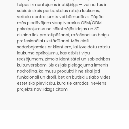
telpas izmantojums ir atšķirīgs — vai nu tas ir
sabiedriskais parks, skolas rotaļu laukums,
veikalu centra jumts vai bērnudārzs. Tāpēc
mēs piedāvājam visaptverošus OEM/ODM
pakalpojumus no sākotnējās idejas un 3D
dizaina līdz prototipēšanai, ražošanai un beigu
profesionālai uzstādīšanai. Mēs cieši
sadarbojamies ar klientiem, lai izveidotu rotaļu
laukuma aprīkojumu, kas atbilst viņu
redzējumam, zīmola identitātei un sabiedrības
kultūrvērtībām. Šis dziļais pielāgojuma līmenis
nodrošina, ka mūsu produkti ir ne tikai ļoti
funkcionāli un droši, bet arī būtiski uzlabo vides
estētisko pievilcību, kurā tie atrodas. Neviens
projekts nav līdzīgs citam.