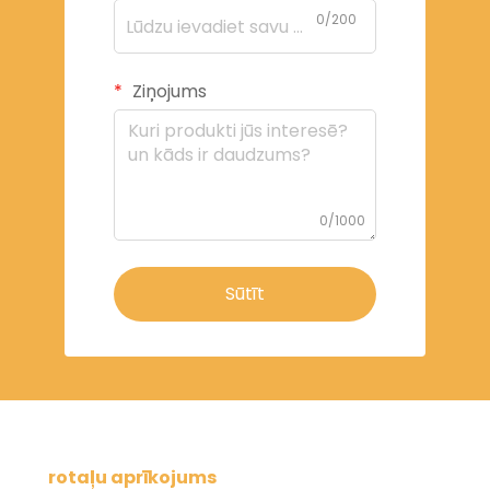
0/200
Ziņojums
0/1000
Sūtīt
rotaļu aprīkojums