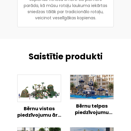
parāda, kā mūsu rotaļu laukuma iekārtas
sniedzas tālāk par tradicionālo rotaļu,
veicinot veselīgākas kopienas.
Saistītie produkti
Bērnu telpas
Bērnu vistas
piedzīvojumu
piedzīvojumu āra
raķete āra
rotaļlaukums
rotaļlaukumā