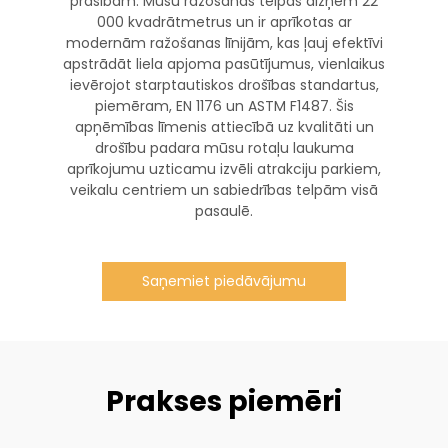
prasībām. Mūsu ražošanas telpas aizņem 22
000 kvadrātmetrus un ir aprīkotas ar
modernām ražošanas līnijām, kas ļauj efektīvi
apstrādāt liela apjoma pasūtījumus, vienlaikus
ievērojot starptautiskos drošības standartus,
piemēram, EN 1176 un ASTM F1487. Šis
apņēmības līmenis attiecībā uz kvalitāti un
drošību padara mūsu rotaļu laukuma
aprīkojumu uzticamu izvēli atrakciju parkiem,
veikalu centriem un sabiedrības telpām visā
pasaulē.
Saņemiet piedāvājumu
Prakses piemēri