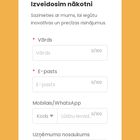
Izveidosim nākotni
Sazinieties ar mums, lai iegūtu
inovatīvas un precīzas risinājumus.
Vārds
0/100
E-pasts
0/100
Mobilais/WhatsApp
0/100
Kods
Uzņēmuma nosaukums