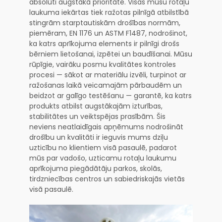
absolūti augstākā prioritāte. Visas mūsu rotaļu
laukuma iekārtas tiek ražotas pilnīgā atbilstībā
stingrām starptautiskām drošības normām,
piemēram, EN 1176 un ASTM F1487, nodrošinot,
ka katrs aprīkojuma elements ir pilnīgi drošs
bērniem lietošanai, izpētei un baudīšanai. Mūsu
rūpīgie, vairāku posmu kvalitātes kontroles
procesi — sākot ar materiālu izvēli, turpinot ar
ražošanas laikā veicamajām pārbaudēm un
beidzot ar galīgo testēšanu — garantē, ka katrs
produkts atbilst augstākajām izturības,
stabilitātes un veiktspējas prasībām. Šis
neviens neatlaidīgais apņēmums nodrošināt
drošību un kvalitāti ir ieguvis mums dziļu
uzticību no klientiem visā pasaulē, padarot
mūs par vadošo, uzticamu rotaļu laukumu
aprīkojuma piegādātāju parkos, skolās,
tirdzniecības centros un sabiedriskajās vietās
visā pasaulē.