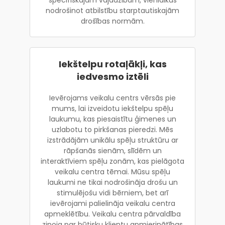
nodrošinot atbilstību starptautiskajām
drošības normām.
Iekštelpu rotaļākļi, kas
iedvesmo iztēli
Ievērojams veikalu centrs vērsās pie
mums, lai izveidotu iekštelpu spēļu
laukumu, kas piesaistītu ģimenes un
uzlabotu to pirkšanas pieredzi. Mēs
izstrādājām unikālu spēļu struktūru ar
rāpšanās sienām, slīdēm un
interaktīviem spēļu zonām, kas pielāgota
veikalu centra tēmai. Mūsu spēļu
laukumi ne tikai nodrošināja drošu un
stimulējošu vidi bērniem, bet arī
ievērojami palielināja veikalu centra
apmeklētību. Veikalu centra pārvaldība
ziņoja par būtisku klientu apmierinātības