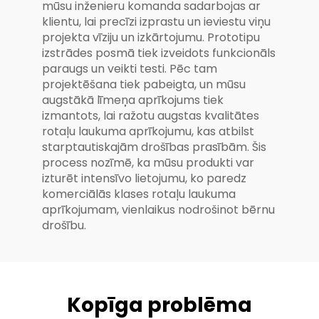
mūsu inženieru komanda sadarbojas ar
klientu, lai precīzi izprastu un ieviestu viņu
projekta vīziju un izkārtojumu. Prototipu
izstrādes posmā tiek izveidots funkcionāls
paraugs un veikti testi. Pēc tam
projektēšana tiek pabeigta, un mūsu
augstākā līmeņa aprīkojums tiek
izmantots, lai ražotu augstas kvalitātes
rotaļu laukuma aprīkojumu, kas atbilst
starptautiskajām drošības prasībām. Šis
process nozīmē, ka mūsu produkti var
izturēt intensīvo lietojumu, ko paredz
komerciālās klases rotaļu laukuma
aprīkojumam, vienlaikus nodrošinot bērnu
drošību.
Kopīga problēma