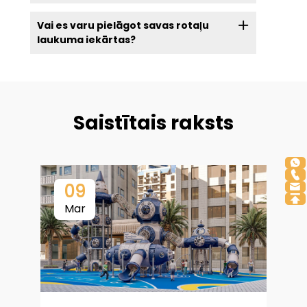
Vai es varu pielāgot savas rotaļu
laukuma iekārtas?
Saistītais raksts
09
Mar