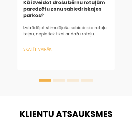
Kā izveidot drošu bērnu rotaļām
paredzētu zonu sabiedriskajos
i
parkos?
I
Izstrādājot stimulējošu sabiedrisko rotaļu
i
telpu, nepietiek tikai ar dažu rotaļu
j
iekārtu iegādi. Tas prasa sarežģītu pieeju
u
gan no inženierijas, gan no psiholoģijas
S
SKATĪT VAIRĀK
v
viedokļa. Lielāko mērogu pilsētas...
s
KLIENTU ATSAUKSMES