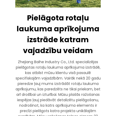
Pielāgota rotaļu
laukuma aprīkojuma
izstrāde katram
vajadzību veidam
Zhejiang Baihe Industry Co., Ltd. specializējas
pielāgotas rotaļu laukuma aprīkojuma izstrādē,
kas atbilst mūsu klientu visā pasaulē
specifiskajām vajadzībām. Vairāk nekā 20 gadu
pieredze ļauj mums izstrādāt rotaļu laukuma
aprīkojumu, kas paredzēts ne tikai priekam, bet
arī drošībai un izturībai. Mūsu plašās ražošanas
iespējas ļauj piedāvāt detalizētu pielāgošanu,
nodrošinot, ka katrs aprīkojuma elements ir
precīzi pielāgots katra projekta unikālajām