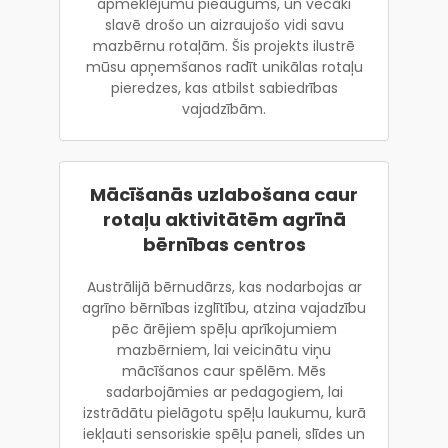
apmeklējumu pieaugums, un vecāki
slavē drošo un aizraujošo vidi savu
mazbērnu rotaļām. Šis projekts ilustrē
mūsu apņemšanos radīt unikālas rotaļu
pieredzes, kas atbilst sabiedrības
vajadzībām.
Mācīšanās uzlabošana caur
rotaļu aktivitātēm agrīnā
bērnības centros
Austrālijā bērnudārzs, kas nodarbojas ar
agrīno bērnības izglītību, atzina vajadzību
pēc ārējiem spēļu aprīkojumiem
mazbērniem, lai veicinātu viņu
mācīšanos caur spēlēm. Mēs
sadarbojāmies ar pedagogiem, lai
izstrādātu pielāgotu spēļu laukumu, kurā
iekļauti sensoriskie spēļu paneli, slīdes un