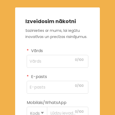
Izveidosim nākotni
Sazinieties ar mums, lai iegūtu
inovatīvas un precīzas risinājumus.
Vārds
0/100
E-pasts
0/100
Mobilais/WhatsApp
0/100
Kods