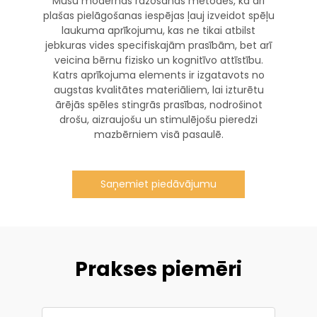
Mūsu modernās ražošanas metodes, kā arī
plašas pielāgošanas iespējas ļauj izveidot spēļu
laukuma aprīkojumu, kas ne tikai atbilst
jebkuras vides specifiskajām prasībām, bet arī
veicina bērnu fizisko un kognitīvo attīstību.
Katrs aprīkojuma elements ir izgatavots no
augstas kvalitātes materiāliem, lai izturētu
ārējās spēles stingrās prasības, nodrošinot
drošu, aizraujošu un stimulējošu pieredzi
mazbērniem visā pasaulē.
Saņemiet piedāvājumu
Prakses piemēri