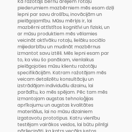
Kā ražotājs bērnu ārējiem rotaļu
piederumiem mazbērniem mēs esam dziļi
lepni par savu drošību, inovācijām un
pielāgojamību. Mūsu mērķis ir, lai
mazbērni attīstītos kognitīvi un fiziski, un
ar mūsu produktiem mēs vēlamies
veicināt aktīvāku rotaļu, lielāku sociālo
mijiedarbību un mudināt mazbērnus
izmantot savu iztēli. Mēs lepni esam par
to, ka visu šo panākam, vienlaikus
pielāgojoties mūsu klientu ražotāju
specifikācijām. Katram ražotājam mēs
veicam detalizētu konsultāciju un
izstrādājam individuālu dizainu, lai
parādītu, ko mēs spējam. Pēc tam mēs
izmantojam augstas tehnoloģijas
aprīkojumu un augstas kvalitātes
materiālus, lai no mūsu dizainiem
izgatavotu prototipus. Katru vienību
testējam vairākos veidos, lai būtu pilnīgi
pārliecināti, ka katrs vecāks justos