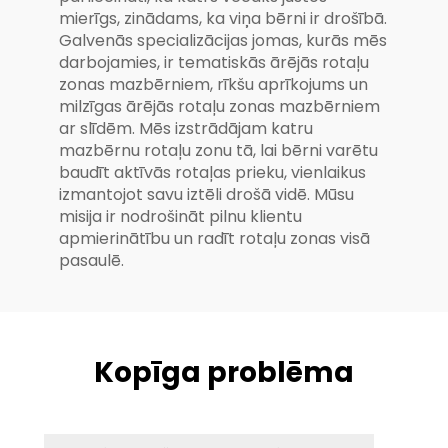
mierīgs, zinādams, ka viņa bērni ir drošībā.
Galvenās specializācijas jomas, kurās mēs
darbojamies, ir tematiskās ārējās rotaļu
zonas mazbērniem, rīkšu aprīkojums un
milzīgas ārējās rotaļu zonas mazbērniem
ar slīdēm. Mēs izstrādājam katru
mazbērnu rotaļu zonu tā, lai bērni varētu
baudīt aktīvās rotaļas prieku, vienlaikus
izmantojot savu iztēli drošā vidē. Mūsu
misija ir nodrošināt pilnu klientu
apmierinātību un radīt rotaļu zonas visā
pasaulē.
Kopīga problēma