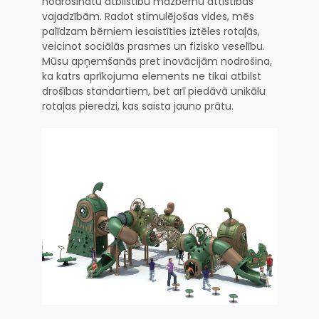
nodrošinātu atbilstību mazbērnu attīstības
vajadzībām. Radot stimulējošas vides, mēs
palīdzam bērniem iesaistīties iztēles rotaļās,
veicinot sociālās prasmes un fizisko veselību.
Mūsu apņemšanās pret inovācijām nodrošina,
ka katrs aprīkojuma elements ne tikai atbilst
drošības standartiem, bet arī piedāvā unikālu
rotaļas pieredzi, kas saista jauno prātu.