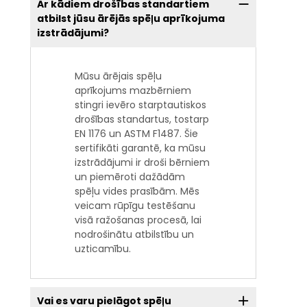
Ar kādiem drošības standartiem
atbilst jūsu ārējās spēļu aprīkojuma
izstrādājumi?
Mūsu ārējais spēļu
aprīkojums mazbērniem
stingri ievēro starptautiskos
drošības standartus, tostarp
EN 1176 un ASTM F1487. Šie
sertifikāti garantē, ka mūsu
izstrādājumi ir droši bērniem
un piemēroti dažādām
spēļu vides prasībām. Mēs
veicam rūpīgu testēšanu
visā ražošanas procesā, lai
nodrošinātu atbilstību un
uzticamību.
Vai es varu pielāgot spēļu