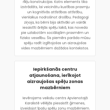
rīkļu konstrukcijas. Katrs elements tika
izstrādāts, lai veicinātu kustības prasmju
un kognitīvās attīstības attīstību,
vienlaikus nodrošinot drošību. Pedagogi
ziņoja, ka bērni bija aktīvāki un vairāk
iesaistīti ārējās spēļu laikā, kas noveda
pie uzlabotām sociālajām prasmēm un
fizisko veselību. Šis piemērs parāda mūsu
spēju radīt izglītojošas un aizraujošas
vides mazbērniem dažādos kontekstos.
Iepirkšanās centru
atjaunošana, ierīkojot
aizraujošas spēļu zonas
mazbērniem
Ievērojams veikalu centrs Apvienotajā
Karalistē vēlējās piesaistīt ģimenes,
izveidojot īpašu spēļu zonu mazbērniem.