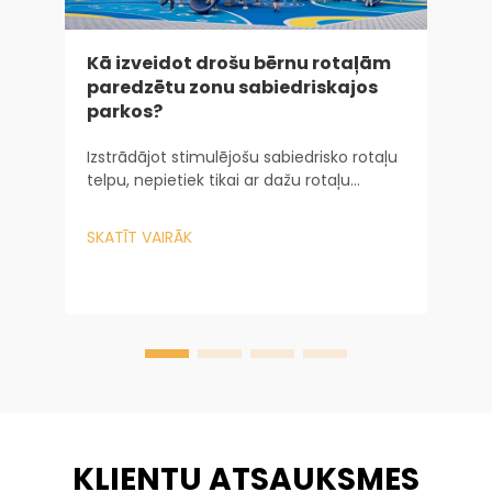
Kā izveidot drošu bērnu rotaļām
paredzētu zonu sabiedriskajos
i
parkos?
I
Izstrādājot stimulējošu sabiedrisko rotaļu
i
telpu, nepietiek tikai ar dažu rotaļu
j
iekārtu iegādi. Tas prasa sarežģītu pieeju
u
gan no inženierijas, gan no psiholoģijas
S
SKATĪT VAIRĀK
v
viedokļa. Lielāko mērogu pilsētas...
s
KLIENTU ATSAUKSMES