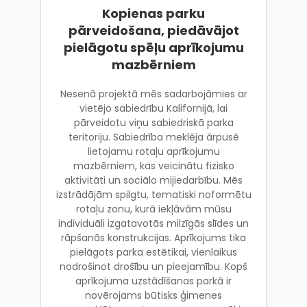
Kopienas parku
pārveidošana, piedāvājot
pielāgotu spēļu aprīkojumu
mazbērniem
Nesenā projektā mēs sadarbojāmies ar
vietējo sabiedrību Kalifornijā, lai
pārveidotu viņu sabiedriskā parka
teritoriju. Sabiedrība meklēja ārpusē
lietojamu rotaļu aprīkojumu
mazbērniem, kas veicinātu fizisko
aktivitāti un sociālo mijiedarbību. Mēs
izstrādājām spilgtu, tematiski noformētu
rotaļu zonu, kurā iekļāvām mūsu
individuāli izgatavotās milzīgās slīdes un
rāpšanās konstrukcijas. Aprīkojums tika
pielāgots parka estētikai, vienlaikus
nodrošinot drošību un pieejamību. Kopš
aprīkojuma uzstādīšanas parkā ir
novērojams būtisks ģimenes