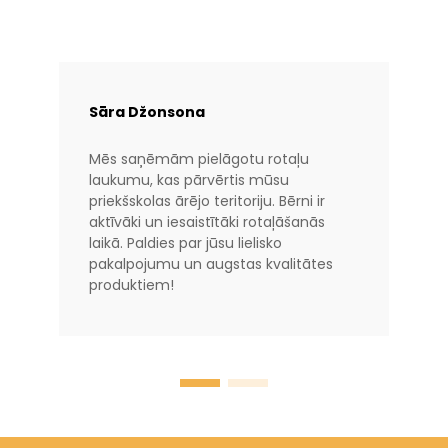
Sāra Džonsona
Mēs saņēmām pielāgotu rotaļu
laukumu, kas pārvērtis mūsu
priekšskolas ārējo teritoriju. Bērni ir
aktīvāki un iesaistītāki rotaļāšanās
laikā. Paldies par jūsu lielisko
pakalpojumu un augstas kvalitātes
produktiem!