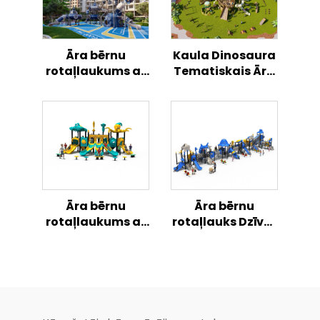
Āra bērnu
Kaula Dinosaura
rotaļlaukums ar
Tematiskais Āra
telpas raķetes
Spēļu Lauka
tematiku, rotaļu
Noķērāja Slīdošā
komplekts
Komplekta
Bērniem
Āra bērnu
Āra bērnu
rotaļlaukums ar
rotaļlauks Dzīves
okeāna
sapņa fūzijas
tematiku,
kombinētā slīdnē
kombinēts slīdņu
droši un jautri
komplekts