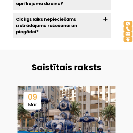
aprīkojuma dizainu?
Cik ilgs laiks nepieciešams
izstrādājumu ražošanai un
piegādei?
Saistītais raksts
09
Mar