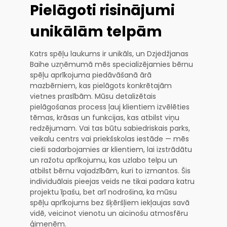
Pielāgoti risinājumi
unikālām telpām
Katrs spēļu laukums ir unikāls, un Dzjėdžjanas
Baihe uzņēmumā mēs specializējamies bērnu
spēļu aprīkojuma piedāvāšanā ārā
mazbērniem, kas pielāgots konkrētajām
vietnes prasībām. Mūsu detalizētais
pielāgošanas process ļauj klientiem izvēlēties
tēmas, krāsas un funkcijas, kas atbilst viņu
redzējumam. Vai tas būtu sabiedriskais parks,
veikalu centrs vai priekšskolas iestāde — mēs
cieši sadarbojamies ar klientiem, lai izstrādātu
un ražotu aprīkojumu, kas uzlabo telpu un
atbilst bērnu vajadzībām, kuri to izmantos. Šis
individuālais pieejas veids ne tikai padara katru
projektu īpašu, bet arī nodrošina, ka mūsu
spēļu aprīkojums bez šķēršļiem iekļaujas savā
vidē, veicinot vienotu un aicinošu atmosfēru
ģimenēm.