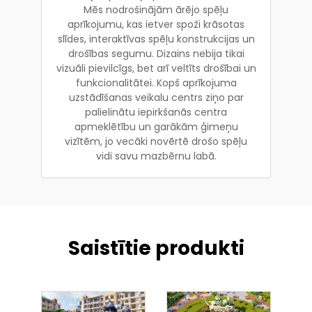
Mēs nodrošinājām ārējo spēļu
aprīkojumu, kas ietver spoži krāsotas
slīdes, interaktīvas spēļu konstrukcijas un
drošības segumu. Dizains nebija tikai
vizuāli pievilcīgs, bet arī veltīts drošībai un
funkcionalitātei. Kopš aprīkojuma
uzstādīšanas veikalu centrs ziņo par
palielinātu iepirkšanās centra
apmeklētību un garākām ģimeņu
vizītēm, jo vecāki novērtē drošo spēļu
vidi savu mazbērnu labā.
Saistītie produkti