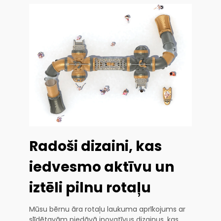
Radoši dizaini, kas
iedvesmo aktīvu un
iztēli pilnu rotaļu
Mūsu bērnu āra rotaļu laukuma aprīkojums ar
slīdētavām piedāvā inovatīvus dizainus, kas