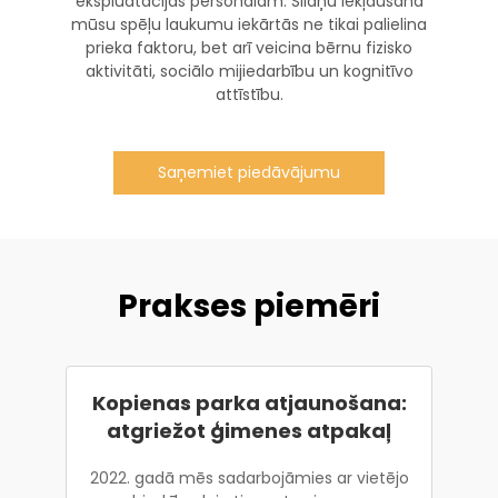
ekspluatācijas personālam. Slīdņu iekļaušana
mūsu spēļu laukumu iekārtās ne tikai palielina
prieka faktoru, bet arī veicina bērnu fizisko
aktivitāti, sociālo mijiedarbību un kognitīvo
attīstību.
Saņemiet piedāvājumu
Prakses piemēri
Kopienas parka atjaunošana:
atgriežot ģimenes atpakaļ
2022. gadā mēs sadarbojāmies ar vietējo