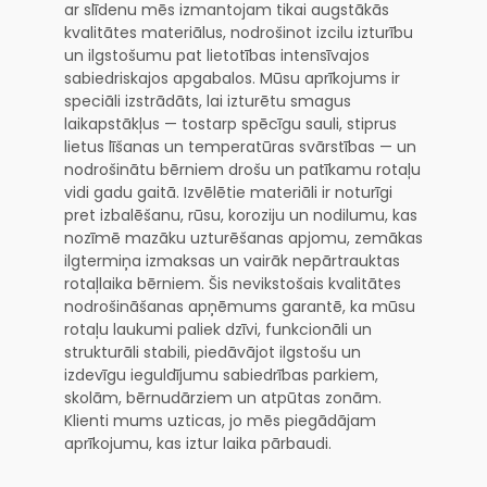
ar slīdenu mēs izmantojam tikai augstākās
kvalitātes materiālus, nodrošinot izcilu izturību
un ilgstošumu pat lietotības intensīvajos
sabiedriskajos apgabalos. Mūsu aprīkojums ir
speciāli izstrādāts, lai izturētu smagus
laikapstākļus — tostarp spēcīgu sauli, stiprus
lietus līšanas un temperatūras svārstības — un
nodrošinātu bērniem drošu un patīkamu rotaļu
vidi gadu gaitā. Izvēlētie materiāli ir noturīgi
pret izbalēšanu, rūsu, koroziju un nodilumu, kas
nozīmē mazāku uzturēšanas apjomu, zemākas
ilgtermiņa izmaksas un vairāk nepārtrauktas
rotaļlaika bērniem. Šis nevikstošais kvalitātes
nodrošināšanas apņēmums garantē, ka mūsu
rotaļu laukumi paliek dzīvi, funkcionāli un
strukturāli stabili, piedāvājot ilgstošu un
izdevīgu ieguldījumu sabiedrības parkiem,
skolām, bērnudārziem un atpūtas zonām.
Klienti mums uzticas, jo mēs piegādājam
aprīkojumu, kas iztur laika pārbaudi.