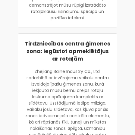
demonstrējot mūsu rūpīgi izstrādāto
rotaļāklausu risinājumu spēcīgo un
pozitīvo ietekmi.
Tirdzniecības centra ģimenes
zona: Iegūstot apmeklētājus
ar rotaļām
Zhejiang Baihe Industry Co., Ltd.
sadarbībā ar ievērojamu veikalu centru
izveidoja īpašu ģimenes zonu, kurā
iekļauta mūsu bērnu ārējās rotaļu
laukuma aprīkojuma komplekts ar
slīdētavu. Uzstādījumā ietilpa milzīga,
vairāku joslu slīdētava, kas kļuva par šīs
zonas iedvesmojošo centrālo elementu,
kā arī rāpšanās tīkli, tuneļi un mīkstas
nolaišanās zonas. Spilgtā, uzmanību
pievēršošā dizaina dēļ veikalu centru