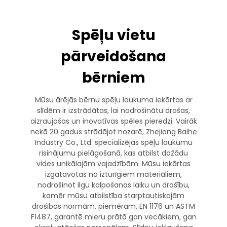
Spēļu vietu
pārveidošana
bērniem
Mūsu ārējās bērnu spēļu laukuma iekārtas ar
slīdēm ir izstrādātas, lai nodrošinātu drošas,
aizraujošas un inovatīvas spēles pieredzi. Vairāk
nekā 20 gadus strādājot nozarē, Zhejiang Baihe
Industry Co., Ltd. specializējas spēļu laukumu
risinājumu pielāgošanā, kas atbilst dažādu
vides unikālajām vajadzībām. Mūsu iekārtas
izgatavotas no izturīgiem materiāliem,
nodrošinot ilgu kalpošanas laiku un drošību,
kamēr mūsu atbilstība starptautiskajām
drošības normām, piemēram, EN 1176 un ASTM
F1487, garantē mieru prātā gan vecākiem, gan