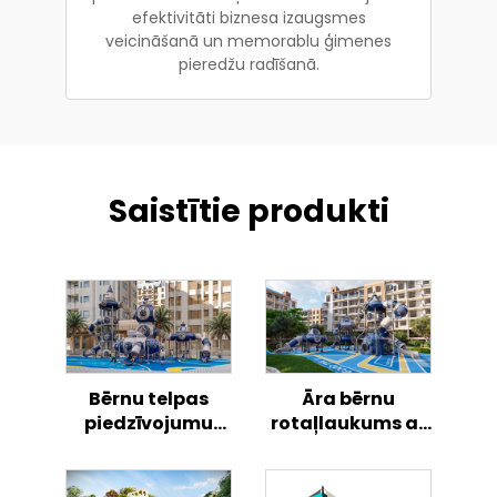
efektivitāti biznesa izaugsmes
veicināšanā un memorablu ģimenes
pieredžu radīšanā.
Saistītie produkti
Bērnu telpas
Āra bērnu
piedzīvojumu
rotaļlaukums ar
raķete āra
telpas raķetes
rotaļlaukumā
tematiku, rotaļu
komplekts