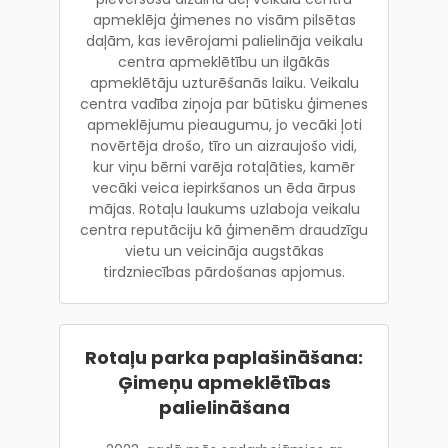
apmeklēja ģimenes no visām pilsētas
daļām, kas ievērojami palielināja veikalu
centra apmeklētību un ilgākās
apmeklētāju uzturēšanās laiku. Veikalu
centra vadība ziņoja par būtisku ģimenes
apmeklējumu pieaugumu, jo vecāki ļoti
novērtēja drošo, tīro un aizraujošo vidi,
kur viņu bērni varēja rotaļāties, kamēr
vecāki veica iepirkšanos un ēda ārpus
mājas. Rotaļu laukums uzlaboja veikalu
centra reputāciju kā ģimenēm draudzīgu
vietu un veicināja augstākas
tirdzniecības pārdošanas apjomus.
Rotaļu parka paplašināšana:
Ģimeņu apmeklētības
palielināšana