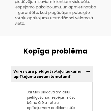
piedāvājam saviem klientiem vislabāko
iespējamo pakalpojumu, un apmierinātība
ir garantēta, kad piegādājam pabeigto
rotaļu aprīkojumu uzstādīšanai vēlamajā
vietā.
Kopīga problēma
Vai es varu pielāgot rotaļu laukuma
aprīkojumu savam tematam?
Jā! Mēs piedāvājam dziļu
pielāgošanas iespējas mūsu
bērnu ārējai rotaļu
aprīkojumam ar slīdenu. Jūs