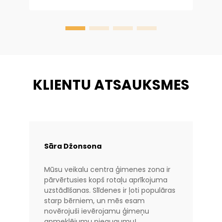
d
s
v
u
KLIENTU ATSAUKSMES
Sāra Džonsona
Mūsu veikalu centra ģimenes zona ir
pārvērtusies kopš rotaļu aprīkojuma
uzstādīšanas. Slīdenes ir ļoti populāras
starp bērniem, un mēs esam
novērojuši ievērojamu ģimeņu
apmeklējumu pieaugumu!