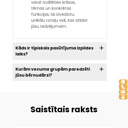
varat izvēlēties krāsas,
tēmas un konkrētas
funkcijas, lai izveidotu
unikālu rotaļu vidi, kas atbilst
jūsu redzējumam.
Kāds ir tipiskais pasūtījuma izpildes
laiks?
Kurām vecuma grupām paredzēti
jūsu bērnudārzi?
Saistītais raksts