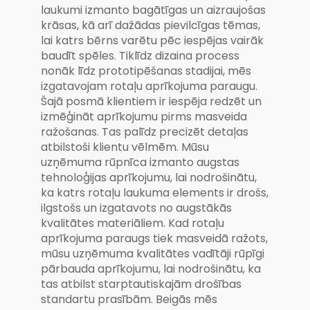
laukumi izmanto bagātīgas un aizraujošas
krāsas, kā arī dažādas pievilcīgas tēmas,
lai katrs bērns varētu pēc iespējas vairāk
baudīt spēles. Tiklīdz dizaina process
nonāk līdz prototipēšanas stadijai, mēs
izgatavojam rotaļu aprīkojuma paraugu.
Šajā posmā klientiem ir iespēja redzēt un
izmēģināt aprīkojumu pirms masveida
ražošanas. Tas palīdz precizēt detaļas
atbilstoši klientu vēlmēm. Mūsu
uzņēmuma rūpnīca izmanto augstas
tehnoloģijas aprīkojumu, lai nodrošinātu,
ka katrs rotaļu laukuma elements ir drošs,
ilgstošs un izgatavots no augstākās
kvalitātes materiāliem. Kad rotaļu
aprīkojuma paraugs tiek masveidā ražots,
mūsu uzņēmuma kvalitātes vadītāji rūpīgi
pārbauda aprīkojumu, lai nodrošinātu, ka
tas atbilst starptautiskajām drošības
standartu prasībām. Beigās mēs