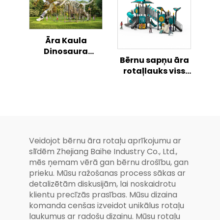
Āra Kaula
Dinosaura
Bērnu sapņu āra
Noķērāja Slīdošā
rotaļlauks viss
Parka Noķērāja
vienā kombinētā
slīdņu sērijā
Veidojot bērnu āra rotaļu aprīkojumu ar
slīdēm Zhejiang Baihe Industry Co., Ltd.,
mēs ņemam vērā gan bērnu drošību, gan
prieku. Mūsu ražošanas process sākas ar
detalizētām diskusijām, lai noskaidrotu
klientu precīzās prasības. Mūsu dizaina
komanda cenšas izveidot unikālus rotaļu
laukumus ar radošu dizainu. Mūsu rotaļu