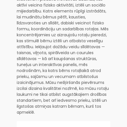
aktīvi veicina fizisko aktivitāti, iztēli un sociālo
mijiedarbību. Katrs elements rūpīgi izstrādāts,
lai mudinātu bērnus pētīt, kausties,
līdzsvaroties un slīdēt, dabiski veicinot fizisko
formu, koordināciju un sadarbības rotaļas. Mēs
koncentrējamies uz aizraujošu rotaļu pieredzi,
kas stimulē bērnu iztēli un atbalsta veselīgu
attīstību. Iekļaujot dažādu veidu slīdētavas —
taisnas, viļņota, spirālveida un caurules
slīdētavas — kā arī kaupšanas struktūras,
tuneļus un interaktīvas panelis, mēs
nodrošinām, ka katrs bērns rotaļlaikā atrod
prieku, sajūsmu un vecumam atbilstošus
izaicinājumus. Mūsu nešķiršanās pievērsums
izcilai dizaina kvalitātei nozīmē, ka mūsu rotaļu
laukumi ne tikai atbilst augstākajiem drošības
standartiem, bet arī iedvesmo prieku, iztēli un
ilgstošas atmiņas katram bērnam, kurš tos
apmeklē.