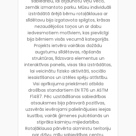
sabiedrību, lai atjaunotu viņu veco,
zemāk izmantoto parku. Mūsu individuāli
izstrādātā ārējā bērnu rotaļāklausa ar
slīdētavu bija izgatavota spilgtos, krāsas
nezaudējošos toņos un ar dabu
iedvesmotiem motīviem, kas pievilcīgi
bija bērniem visās vecumā kategorijās.
Projekts ietvēra vairākas dažādu
augstumu slīdētavas, rāpšanās
struktūras, līdzsvara elementus un
interaktīvas panelis, visas tika izstrādātas,
lai veicinātu fizisko aktivitāti, sociālo
iesaistīšanos un iztēles spēju attīstību.
Visi aprīkojuma priekšmeti atbilda
drošības standartiem EN 1176 un ASTM
F1487. Pēc uzstādīšanas sabiedrības
atsauksmes bija pārsvarā pozitīvas,
uzsvērās ievērojami palielinājusies ieejas
kustība, vairāk ģimenes pulcēšanās un
stiprāka kaimiņu mijiedarbība.
Rotaļāklausa pārvērta aizmirstu teritoriju
par dzīvu, mīļu sabiedrības centru,