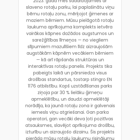
2023. gadā mēs sadarbojāmies ar
slaveno rotaļu parku, lai paplašinātu viņu
bērnu rotaļu zonu, mērķojot ģimenes ar
maziem bērniem. Mūsu pielāgotā rotaļu
laukuma aprīkojuma komplekts ietvēra
vairākas kāpnes dažādos augstumos un
sarežģītības līmeņos — no viegliem
slīpumiem mazulīšiem līdz aizraujošām
augstākām kāpnēm vecākiem bērniem
— kā arī rāpšanās struktūras un
interaktīvas rotaļu panelis. Projekts tika
pabeigts laikā un pārsniedza visus
drošības standartus, tostarp stingro EN
1176 atbilstību. Kopš uzstādīšanas parks
ziņoja par 30 % lielāku ģimeņu
apmeklētību, un daudzi apmeklētāji
norādīja, ka jaunā rotaļu zona ir galvenais
iemesls viņu atgriešanai. Gan parka
operatori, gan vecāki deva ļoti pozitīvas
atsauksmes, slavējot aprīkojuma drošību,
izturību un aizraujošo dizainu. Šis projekts
pierāda mūsu rotaļu laukumu risinājumu