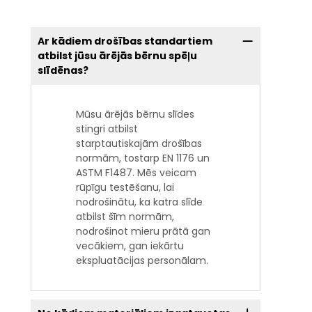
Ar kādiem drošības standartiem
atbilst jūsu ārējās bērnu spēļu
slīdēnas?
Mūsu ārējās bērnu slīdes
stingri atbilst
starptautiskajām drošības
normām, tostarp EN 1176 un
ASTM F1487. Mēs veicam
rūpīgu testēšanu, lai
nodrošinātu, ka katra slīde
atbilst šīm normām,
nodrošinot mieru prātā gan
vecākiem, gan iekārtu
ekspluatācijas personālam.