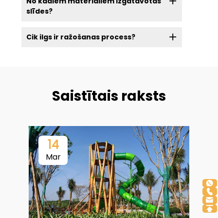
No kādiem materiāliem izgatavotas
slīdes?
Cik ilgs ir ražošanas process?
Saistītais raksts
14
Mar