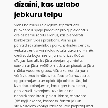
dizaini, kas uzlabo
jebkuru telpu
Viens no mūsu lielākajiem stiprākajiem
punktiem ir spēja piedāvāt pilnīgi pielāgotus
ārējos bērnu rotaļu slīdņus, kas piemēroti
konkrētām vides prasībām. Vai nu jūs
pārvaldiet sabiedrības parku, izklaides centru,
veikalu centru vai skolas rotaļu laukumu — mēs
cieši sadarbojamies ar jums, lai izstrādātu
slīdņus, kas atbilst jūsu pieejamajai vietai,
saskan ar jūsu izvēlēto motīvu un piesaista jūsu
mērķa vecuma grupu. Mūsu komanda ņem
vērā vietnes izmērus, kustības plūsmu, saules
apgaismojumu un apkārtējo arhitektūru, lai
izveidotu risinājumus, kas ir gan funkcionāli,
gan vizuāli ievērojami. Izvēlieties no
nebeidzama krāsu palešu klāsta, motīviem
(džungļi, okeāns, kosmoss, fantāzija) un
strukturālām konfigurācijām. Pēc pieprasījuma