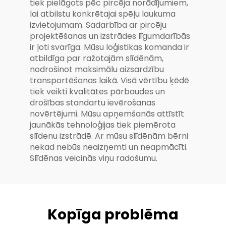
tiek pielāgots pēc pircēja norādījumiem,
lai atbilstu konkrētajai spēļu laukuma
izvietojumam. Sadarbība ar pircēju
projektēšanas un izstrādes līgumdarībās
ir ļoti svarīga. Mūsu loģistikas komanda ir
atbildīga par ražotajām slīdēnām,
nodrošinot maksimālu aizsardzību
transportēšanas laikā. Visā vērtību ķēdē
tiek veikti kvalitātes pārbaudes un
drošības standartu ievērošanas
novērtējumi. Mūsu apņemšanās attīstīt
jaunākās tehnoloģijas tiek piemērota
slīdenu izstrādē. Ar mūsu slīdēnām bērni
nekad nebūs neaizņemti un neapmācīti.
Slīdēnas veicinās viņu radošumu.
Kopīga problēma