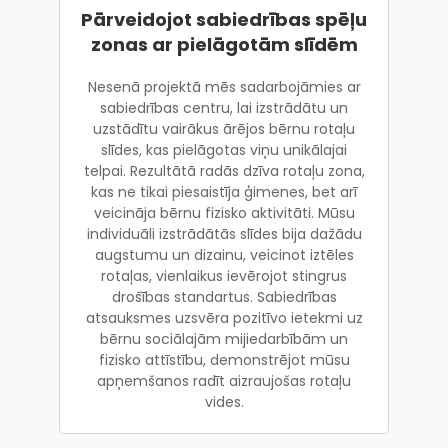
Pārveidojot sabiedrības spēļu
zonas ar pielāgotām slīdēm
Nesenā projektā mēs sadarbojāmies ar
sabiedrības centru, lai izstrādātu un
uzstādītu vairākus ārējos bērnu rotaļu
slīdes, kas pielāgotas viņu unikālajai
telpai. Rezultātā radās dzīva rotaļu zona,
kas ne tikai piesaistīja ģimenes, bet arī
veicināja bērnu fizisko aktivitāti. Mūsu
individuāli izstrādātās slīdes bija dažādu
augstumu un dizainu, veicinot iztēles
rotaļas, vienlaikus ievērojot stingrus
drošības standartus. Sabiedrības
atsauksmes uzsvēra pozitīvo ietekmi uz
bērnu sociālajām mijiedarbībām un
fizisko attīstību, demonstrējot mūsu
apņemšanos radīt aizraujošas rotaļu
vides.