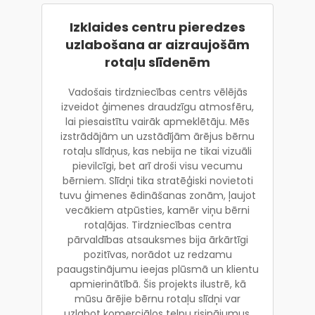
Izklaides centru pieredzes
uzlabošana ar aizraujošām
rotaļu slīdenēm
Vadošais tirdzniecības centrs vēlējās
izveidot ģimenes draudzīgu atmosfēru,
lai piesaistītu vairāk apmeklētāju. Mēs
izstrādājām un uzstādījām ārējus bērnu
rotaļu slīdņus, kas nebija ne tikai vizuāli
pievilcīgi, bet arī droši visu vecumu
bērniem. Slīdņi tika stratēģiski novietoti
tuvu ģimenes ēdināšanas zonām, ļaujot
vecākiem atpūsties, kamēr viņu bērni
rotaļājas. Tirdzniecības centra
pārvaldības atsauksmes bija ārkārtīgi
pozitīvas, norādot uz redzamu
paaugstinājumu ieejas plūsmā un klientu
apmierinātībā. Šis projekts ilustrē, kā
mūsu ārējie bērnu rotaļu slīdņi var
uzlabot komerciālos telpu risinājumus,