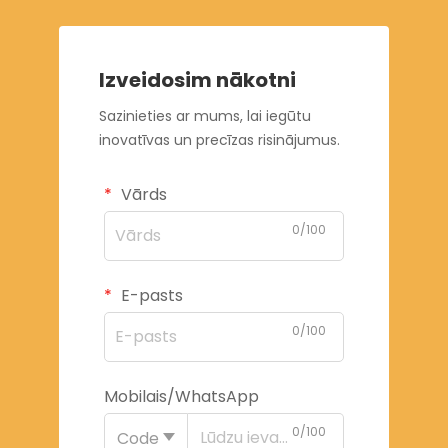
Izveidosim nākotni
Sazinieties ar mums, lai iegūtu
inovatīvas un precīzas risinājumus.
Vārds
0/100
E-pasts
0/100
Mobilais/WhatsApp
0/100
Code