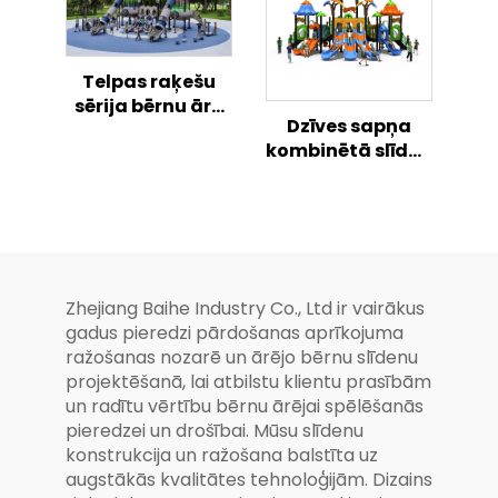
Telpas raķešu
sērija bērnu āra
Dzīves sapņa
rotaļlaukumam
kombinētā slīdņu
sērija bērniem
Maģiskais āra
rotaļlauks
Zhejiang Baihe Industry Co., Ltd ir vairākus
gadus pieredzi pārdošanas aprīkojuma
ražošanas nozarē un ārējo bērnu slīdenu
projektēšanā, lai atbilstu klientu prasībām
un radītu vērtību bērnu ārējai spēlēšanās
pieredzei un drošībai. Mūsu slīdenu
konstrukcija un ražošana balstīta uz
augstākās kvalitātes tehnoloģijām. Dizains