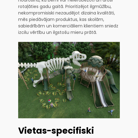
nodrošina, ka bērni var neierobežoti un droši
rotaļāties gadu gaitā. Prioritizējot ilgmūžību,
nekompromisiski nezaudējot dizaina kvalitāti,
mēs piedāvājam produktus, kas skolām,
sabiedrībām un komerciāliem klientiem sniedz
izcilu vērtību un ilgstošu mieru prātā.
Vietas-specifiski