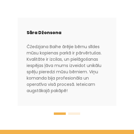
Sāra Džonsona
Čžedzjana Baihe ārējie bērnu slīdes
mūsu kopienas parkā ir pārvērtušas.
Kvalitāte ir izcilas, un pielāgošanas
iespējas ļāva mums izveidot unikālu
spēļu pieredzi mūsu bērniem. Viņu
komanda bija profesionāla un
operatīva visā procesā. Ieteicam
augstākajā pakāpē!