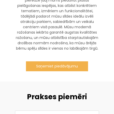
pieredze ļauj mums piedāvāt plašas
pielāgošanas iespējas, kas atbilst konkrētiem
tematiem, izmēriem un funkcionalitātei,
tādējādi padarot mūsu slīdes ideālu izvēli
atrakciju parkiem, sabiedrībām un veikalu
centriem visā pasaulē. Mūsu modernā
ražošanas iekārta garantē augstas kvalitātes
ražošanu, un mūsu atbilstība starptautiskajām
drošības normām nodrošina, ka mūsu ārējās
bērnu spēļu slīdes ir vienas no labākajām tirgū.
Saņemiet piedāvājumu
Prakses piemēri