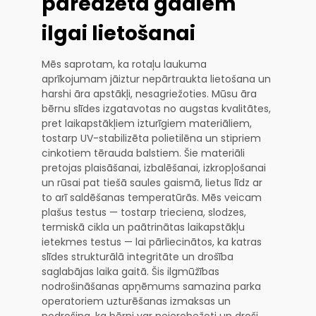
paredzēta gadiem
ilgai lietošanai
Mēs saprotam, ka rotaļu laukuma
aprīkojumam jāiztur nepārtraukta lietošana un
harshi āra apstākļi, nesagriežoties. Mūsu āra
bērnu slīdes izgatavotas no augstas kvalitātes,
pret laikapstākļiem izturīgiem materiāliem,
tostarp UV-stabilizēta polietilēna un stipriem
cinkotiem tērauda balstiem. Šie materiāli
pretojas plaisāšanai, izbalēšanai, izkropļošanai
un rūsai pat tiešā saules gaismā, lietus līdz ar
to arī saldēšanas temperatūrās. Mēs veicam
plašus testus — tostarp trieciena, slodzes,
termiskā cikla un paātrinātas laikapstākļu
ietekmes testus — lai pārliecinātos, ka katras
slīdes strukturālā integritāte un drošība
saglabājas laika gaitā. Šis ilgmūžības
nodrošināšanas apņēmums samazina parka
operatoriem uzturēšanas izmaksas un