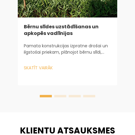
Bērnu slīdes uzstādīšanas un
I
apkopēs vadlīnijas
g
Pamata konstrukcijas izpratne drošai un
P
ilgstošai priekam, plānojot bērnu slīdi,
n
ceļojums sākas daudz agrāk par pirmās
z
iekārtas uzstādīšanu. Tas sākas ar to, kā
p
SKATĪT VAIRĀK
S
konstrukcija nosaka drošību un ilgmūžību.
t
Uzņēmumā Baiheplay...
d
k
KLIENTU ATSAUKSMES