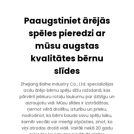
Paaugstiniet ārējās
spēles pieredzi ar
mūsu augstas
kvalitātes bērnu
slīdes
Zhejiang Baihe Industry Co., Ltd. specializējas
izcilu ārējo bērnu spēļu slīžu ražošanā, kas
pārvērš jebkuru rotaļu laukumu par dzīvīgu un
aizraujošu vidi. Mūsu slīdes ir izstrādātas,
ņemot vērā drošību, izturību un prieku,
nodrošinot, ka bērni bauda savu spēļu laiku,
kamēr vecāki var mierīgi atpūsties, zinot, ka
viņi atrodas drošā vidē. Vairāk nekā 20 gadu