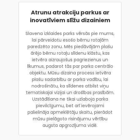
Atrunu atrakciju parkus ar
inovatīviem slīžu dizainiem
Slavena izklaides parks vērsās pie mums,
lai pārveidotu esošo bērnu rotaļām
paredzēto zonu. Mēs piedāvājām plašu
ārējo bērnu rotaļu slīdenu klāstu, kas
ietvēra aizraujošus pagriezienus un
līkumus, padarot tās par parka centrālo
objektu. Mūsu dizaina process ietvēra
plašu sadarbību ar parka vadību, lai
nodrošinātu, ka slīdenes atbilst viņu
tematiskajai vizijai un drošības prasībām.
Uzstādīšana ne tikai uzlaboja parka
pievilcīgumu, bet arī ievērojami
palielināja apmeklētāju skaitu, pierādot
mūsu pielāgoto risinājumu vērtību
augsta apgrozījuma vidē.