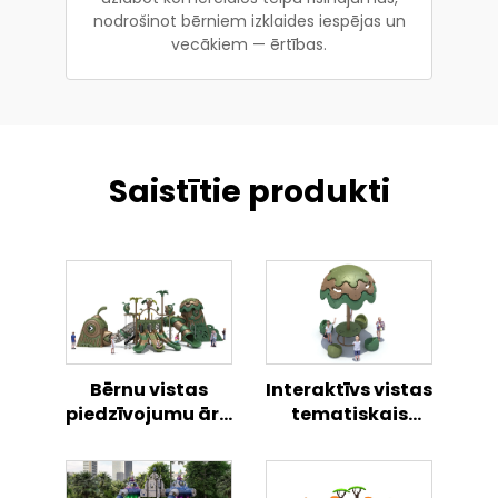
nodrošinot bērniem izklaides iespējas un
vecākiem — ērtības.
Saistītie produkti
Bērnu vistas
Interaktīvs vistas
piedzīvojumu āra
tematiskais
rotaļlaukums
rotaļlaukums,
āra bērnu
aktivitāšu centrs