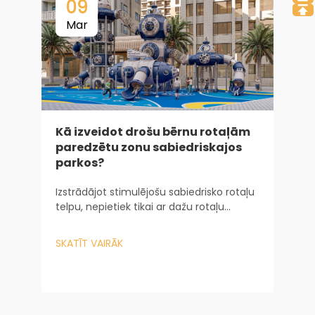
09
Mar
Kā izveidot drošu bērnu rotaļām
paredzētu zonu sabiedriskajos
parkos?
I
g
Izstrādājot stimulējošu sabiedrisko rotaļu
telpu, nepietiek tikai ar dažu rotaļu
P
iekārtu iegādi. Tas prasa sarežģītu pieeju
n
gan no inženierijas, gan no psiholoģijas
SKATĪT VAIRĀK
z
viedokļa. Lielāko mērogu pilsētas...
p
S
t
d
k