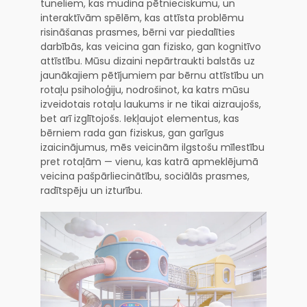
tuneliem, kas mudina pētnieciskumu, un
interaktīvām spēlēm, kas attīsta problēmu
risināšanas prasmes, bērni var piedalīties
darbībās, kas veicina gan fizisko, gan kognitīvo
attīstību. Mūsu dizaini nepārtraukti balstās uz
jaunākajiem pētījumiem par bērnu attīstību un
rotaļu psiholoģiju, nodrošinot, ka katrs mūsu
izveidotais rotaļu laukums ir ne tikai aizraujošs,
bet arī izglītojošs. Iekļaujot elementus, kas
bērniem rada gan fiziskus, gan garīgus
izaicinājumus, mēs veicinām ilgstošu mīlestību
pret rotaļām — vienu, kas katrā apmeklējumā
veicina pašpārliecinātību, sociālās prasmes,
radītspēju un izturību.