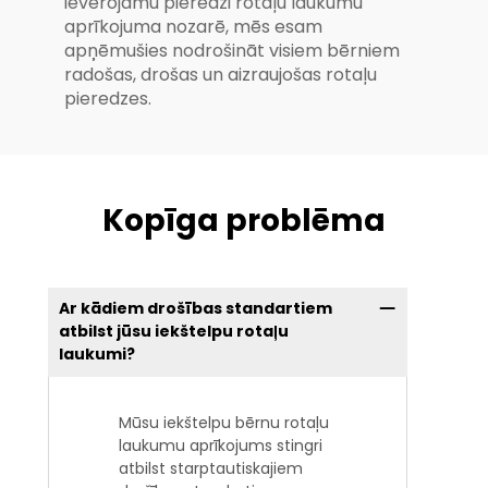
ievērojamu pieredzi rotaļu laukumu
aprīkojuma nozarē, mēs esam
apņēmušies nodrošināt visiem bērniem
radošas, drošas un aizraujošas rotaļu
pieredzes.
Kopīga problēma
Ar kādiem drošības standartiem
atbilst jūsu iekštelpu rotaļu
laukumi?
Mūsu iekštelpu bērnu rotaļu
laukumu aprīkojums stingri
atbilst starptautiskajiem