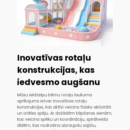
Inovatīvas rotaļu
konstrukcijas, kas
iedvesmo augšanu
Mūsu iekštelpu bērnu rotaļu laukuma
aprīkojums ietver inovatīvas rotaļu
konstrukcijas, kas aktīvi veicina fizisko aktivitāti
un iztēles spēju. Ar dažādām kāpšanas sienām,
kas veicina spēku un koordināciju, spirālveida
slīdēm, kas nodrošina aizraujošu sajūtu,