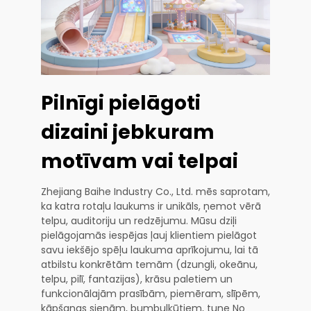
Pilnīgi pielāgoti
dizaini jebkuram
motīvam vai telpai
Zhejiang Baihe Industry Co., Ltd. mēs saprotam,
ka katra rotaļu laukums ir unikāls, ņemot vērā
telpu, auditoriju un redzējumu. Mūsu dziļi
pielāgojamās iespējas ļauj klientiem pielāgot
savu iekšējo spēļu laukuma aprīkojumu, lai tā
atbilstu konkrētām temām (dzungli, okeānu,
telpu, pilī, fantazijas), krāsu paletiem un
funkcionālajām prasībām, piemēram, slīpēm,
kāpšanas sienām, bumbuļķūtiem, tune No