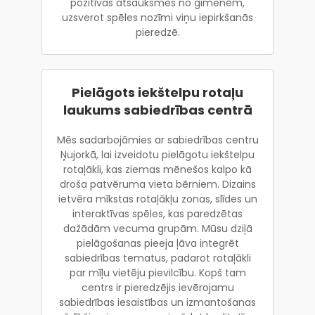
pozitīvas atsauksmes no ģimenēm,
uzsverot spēles nozīmi viņu iepirkšanās
pieredzē.
Pielāgots iekštelpu rotaļu
laukums sabiedrības centrā
Mēs sadarbojāmies ar sabiedrības centru
Ņujorkā, lai izveidotu pielāgotu iekštelpu
rotaļākli, kas ziemas mēnešos kalpo kā
droša patvēruma vieta bērniem. Dizains
ietvēra mīkstas rotaļākļu zonas, slīdes un
interaktīvas spēles, kas paredzētas
dažādām vecuma grupām. Mūsu dziļā
pielāgošanas pieeja ļāva integrēt
sabiedrības tematus, padarot rotaļākli
par mīļu vietēju pievilcību. Kopš tam
centrs ir pieredzējis ievērojamu
sabiedrības iesaistības un izmantošanas