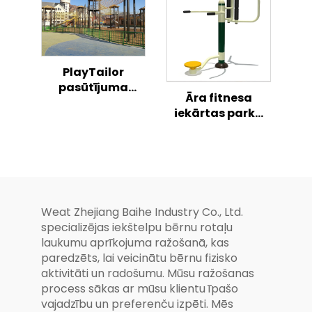
konstrukcija
PlayTailor
pasūtījuma
Āra fitnesa
bērnu
iekārtas parka
nestandarta
fitnesa zāle
slīdnis
sporta
vingrošanai,
ķermeņa treniņš,
āra fitnesa
iekārtas
Weat Zhejiang Baihe Industry Co., Ltd.
specializējas iekštelpu bērnu rotaļu
laukumu aprīkojuma ražošanā, kas
paredzēts, lai veicinātu bērnu fizisko
aktivitāti un radošumu. Mūsu ražošanas
process sākas ar mūsu klientu īpašo
vajadzību un preferenču izpēti. Mēs