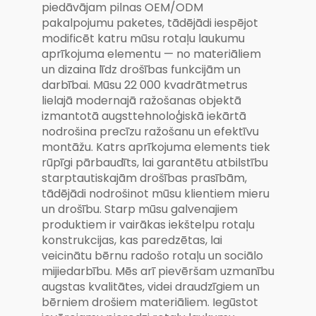
piedāvājam pilnas OEM/ODM
pakalpojumu paketes, tādējādi iespējot
modificēt katru mūsu rotaļu laukumu
aprīkojuma elementu — no materiāliem
un dizaina līdz drošības funkcijām un
darbībai. Mūsu 22 000 kvadrātmetrus
lielajā modernajā ražošanas objektā
izmantotā augsttehnoloģiskā iekārtā
nodrošina precīzu ražošanu un efektīvu
montāžu. Katrs aprīkojuma elements tiek
rūpīgi pārbaudīts, lai garantētu atbilstību
starptautiskajām drošības prasībām,
tādējādi nodrošinot mūsu klientiem mieru
un drošību. Starp mūsu galvenajiem
produktiem ir vairākas iekštelpu rotaļu
konstrukcijas, kas paredzētas, lai
veicinātu bērnu radošo rotaļu un sociālo
mijiedarbību. Mēs arī pievēršam uzmanību
augstas kvalitātes, videi draudzīgiem un
bērniem drošiem materiāliem. Iegūstot