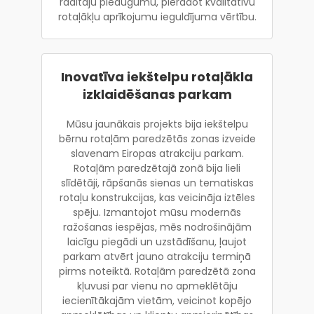
rādītāju pieaugumu, pierādot kvalitatīvu
rotaļākļu aprīkojumu ieguldījuma vērtību.
Inovatīva iekštelpu rotaļākla
izklaidēšanas parkam
Mūsu jaunākais projekts bija iekštelpu
bērnu rotaļām paredzētās zonas izveide
slavenam Eiropas atrakciju parkam.
Rotaļām paredzētajā zonā bija lieli
slīdētāji, rāpšanās sienas un tematiskas
rotaļu konstrukcijas, kas veicināja iztēles
spēju. Izmantojot mūsu modernās
ražošanas iespējas, mēs nodrošinājām
laicīgu piegādi un uzstādīšanu, ļaujot
parkam atvērt jauno atrakciju termiņā
pirms noteiktā. Rotaļām paredzētā zona
kļuvusi par vienu no apmeklētāju
iecienītākajām vietām, veicinot kopējo