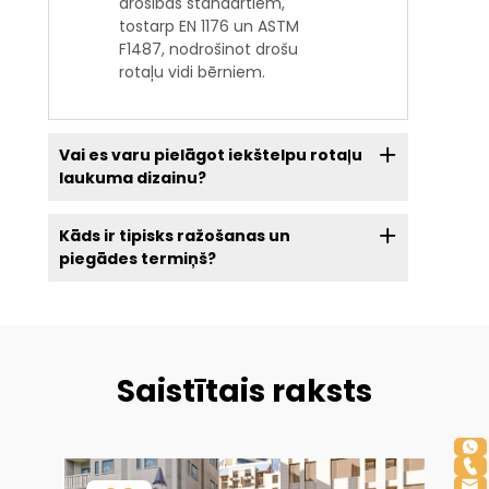
drošības standartiem,
tostarp EN 1176 un ASTM
F1487, nodrošinot drošu
rotaļu vidi bērniem.
Vai es varu pielāgot iekštelpu rotaļu
laukuma dizainu?
Kāds ir tipisks ražošanas un
piegādes termiņš?
Saistītais raksts