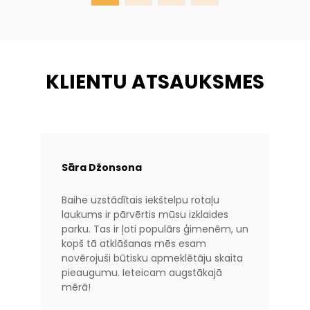
KLIENTU ATSAUKSMES
Sāra Džonsona
Baihe uzstādītais iekštelpu rotaļu
laukums ir pārvērtis mūsu izklaides
parku. Tas ir ļoti populārs ģimenēm, un
kopš tā atklāšanas mēs esam
novērojuši būtisku apmeklētāju skaita
pieaugumu. Ieteicam augstākajā
mērā!