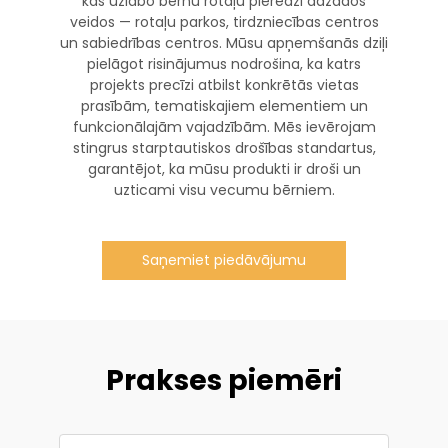
kas uzlabo bērnu rotaļu pieredzi dažādos
veidos — rotaļu parkos, tirdzniecības centros
un sabiedrības centros. Mūsu apņemšanās dziļi
pielāgot risinājumus nodrošina, ka katrs
projekts precīzi atbilst konkrētās vietas
prasībām, tematiskajiem elementiem un
funkcionālajām vajadzībām. Mēs ievērojam
stingrus starptautiskos drošības standartus,
garantējot, ka mūsu produkti ir droši un
uzticami visu vecumu bērniem.
Saņemiet piedāvājumu
Prakses piemēri