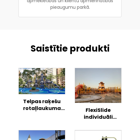
apmeklētības un klientu apmierinātības
pieaugumu parkā.
Saistītie produkti
Telpas raķešu
rotaļlaukuma
FlexiSlide
komplekts, āra
individuāli
bērnu aktivitāšu
izstrādāta
centrs
nestandarta
bērnu rotaļu