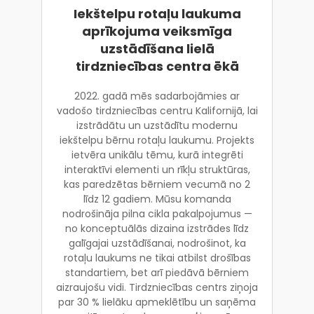
Iekštelpu rotaļu laukuma
aprīkojuma veiksmīga
uzstādīšana lielā
tirdzniecības centra ēkā
2022. gadā mēs sadarbojāmies ar
vadošo tirdzniecības centru Kalifornijā, lai
izstrādātu un uzstādītu modernu
iekštelpu bērnu rotaļu laukumu. Projekts
ietvēra unikālu tēmu, kurā integrēti
interaktīvi elementi un rīkļu struktūras,
kas paredzētas bērniem vecumā no 2
līdz 12 gadiem. Mūsu komanda
nodrošināja pilna cikla pakalpojumus —
no konceptuālās dizaina izstrādes līdz
galīgajai uzstādīšanai, nodrošinot, ka
rotaļu laukums ne tikai atbilst drošības
standartiem, bet arī piedāvā bērniem
aizraujošu vidi. Tirdzniecības centrs ziņoja
par 30 % lielāku apmeklētību un saņēma