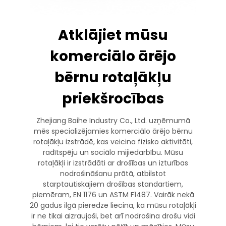
Atklājiet mūsu
komerciālo ārējo
bērnu rotaļākļu
priekšrocības
Zhejiang Baihe Industry Co., Ltd. uzņēmumā
mēs specializējamies komerciālo ārējo bērnu
rotaļākļu izstrādē, kas veicina fizisko aktivitāti,
radītspēju un sociālo mijiedarbību. Mūsu
rotaļākļi ir izstrādāti ar drošības un izturības
nodrošināšanu prātā, atbilstot
starptautiskajiem drošības standartiem,
piemēram, EN 1176 un ASTM F1487. Vairāk nekā
20 gadus ilgā pieredze liecina, ka mūsu rotaļākļi
ir ne tikai aizraujoši, bet arī nodrošina drošu vidi