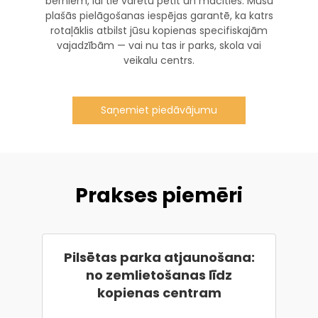
bērniem, lai tie varētu pētīt un mācīties. Mūsu
plašās pielāgošanas iespējas garantē, ka katrs
rotaļāklis atbilst jūsu kopienas specifiskajām
vajadzībām — vai nu tas ir parks, skola vai
veikalu centrs.
Saņemiet piedāvājumu
Prakses piemēri
Pilsētas parka atjaunošana:
no zemlietošanas līdz
kopienas centram