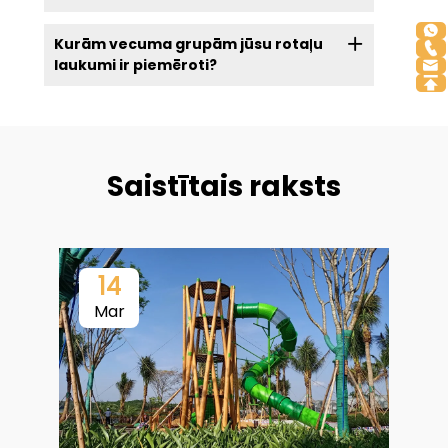
Kurām vecuma grupām jūsu rotaļu
laukumi ir piemēroti?
Saistītais raksts
14
Mar