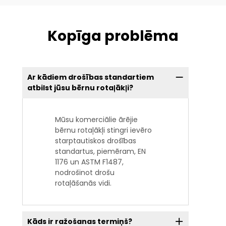
Kopīga problēma
Ar kādiem drošības standartiem
atbilst jūsu bērnu rotaļākļi?
Mūsu komerciālie ārējie
bērnu rotaļākļi stingri ievēro
starptautiskos drošības
standartus, piemēram, EN
1176 un ASTM F1487,
nodrošinot drošu
rotaļāšanās vidi.
Kāds ir ražošanas termiņš?