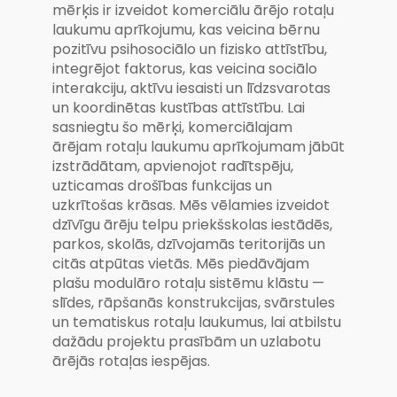
mērķis ir izveidot komerciālu ārējo rotaļu
laukumu aprīkojumu, kas veicina bērnu
pozitīvu psihosociālo un fizisko attīstību,
integrējot faktorus, kas veicina sociālo
interakciju, aktīvu iesaisti un līdzsvarotas
un koordinētas kustības attīstību. Lai
sasniegtu šo mērķi, komerciālajam
ārējam rotaļu laukumu aprīkojumam jābūt
izstrādātam, apvienojot radītspēju,
uzticamas drošības funkcijas un
uzkrītošas krāsas. Mēs vēlamies izveidot
dzīvīgu ārēju telpu priekšskolas iestādēs,
parkos, skolās, dzīvojamās teritorijās un
citās atpūtas vietās. Mēs piedāvājam
plašu modulāro rotaļu sistēmu klāstu —
slīdes, rāpšanās konstrukcijas, svārstules
un tematiskus rotaļu laukumus, lai atbilstu
dažādu projektu prasībām un uzlabotu
ārējās rotaļas iespējas.