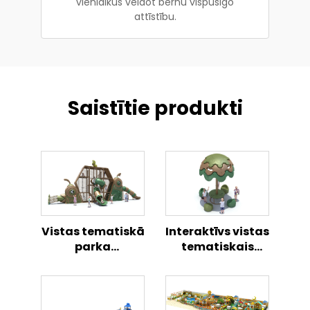
vienlaikus veidot bērnu vispusīgo
attīstību.
Saistītie produkti
Vistas tematiskā
Interaktīvs vistas
parka
tematiskais
rotaļlaukuma
rotaļlaukums,
komplekts, āra
āra bērnu
bērnu aktivitāšu
aktivitāšu centrs
zona