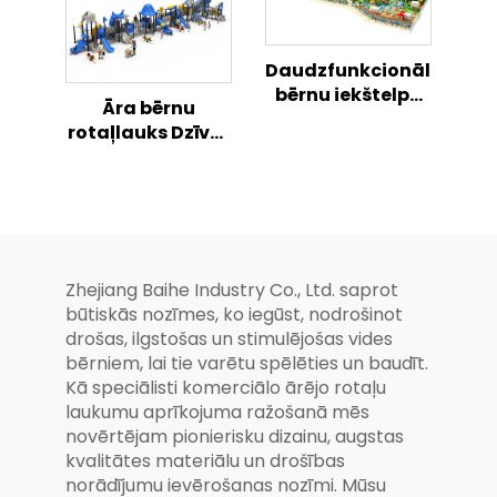
Daudzfunkcionāla
bērnu iekštelpu
Āra bērnu
rotaļu mājiņa,
rotaļlauks Dzīves
rotaļu laukuma
sapņa fūzijas
kombinēta
kombinētā slīdnē
komplekta
droši un jautri
Zhejiang Baihe Industry Co., Ltd. saprot
būtiskās nozīmes, ko iegūst, nodrošinot
drošas, ilgstošas un stimulējošas vides
bērniem, lai tie varētu spēlēties un baudīt.
Kā speciālisti komerciālo ārējo rotaļu
laukumu aprīkojuma ražošanā mēs
novērtējam pionierisku dizainu, augstas
kvalitātes materiālu un drošības
norādījumu ievērošanas nozīmi. Mūsu