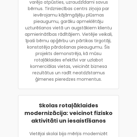
varēja atpūsties, uzraudzīdami savus
bērnus. Tirdzniecības centrs ziņoja par
ievērojamu kājāmgājēju plūsmas
pieaugumu, garāku apmeklētāju
uzturēšanos vietā un augstākiem klientu
apmierinātības rādītājiem. Vietējie veikali,
īpaši bērnu apģērbu un pārtikas tirgotāji,
konstatēja pārdošanas pieaugumu. Šis
projekts demonstrēja, kā mūsu
rotaļāklaides efektīvi var uzlabot
komerciālas vietas, veicināt biznesa
rezultātus un radīt neatdzīstamus
ģimenes pieredzes momentus.
Skolas rotaļāklaides
modernizācija: veicinot fizisko
aktivitāti un iesaistīšanos
Vietējai skolai bija mērķis modernizēt