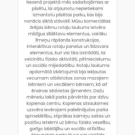
Nesenā projektā mēs sadarbojāmies ar
pilsētu, lai atjaunotu nepietiekami
izmantotu pilsētas parku, kas bija
nonācis sliktā stāvoklī. Mūsu komerciālais
ārējais bērnu rotaļu laukums ietvēra
milzīgus slīdētavu elementus, vairāku
līmeņu rāpšanās konstrukcijas,
interaktīvus rotaļu panelus un līdzsvara
elementus, kuri visi tika izstrādāti, lai
veicinātu fizisko aktivitāti, pētnieciskumu
un sociālo mijiedarbību. Rotaļu laukuma
apdomātā izkārtojumā bija iekļautas
vecumam atbilstošas zonas mazajiem
bērniem un vecākiem bērniem, kā arī
ēnainas sēdvietas ģimenēm. Dažu
mēnešu laikā parks pārvērtās par dzīvu
kopienas centru. Kopienas atsauksmes
uzsvēra ievērojami palielinājušos parka
apmeklētību, stiprākas kaimiņu saites un
pozitīvu ietekmi uz bērnu fizisko veselību,
garīgo labklājību un sociālo attīstību.
Atjaunotais parks kļuva par vietējās