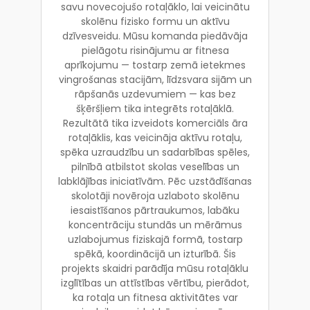
savu novecojušo rotaļāklo, lai veicinātu
skolēnu fizisko formu un aktīvu
dzīvesveidu. Mūsu komanda piedāvāja
pielāgotu risinājumu ar fitnesa
aprīkojumu — tostarp zemā ietekmes
vingrošanas stacijām, līdzsvara sijām un
rāpšanās uzdevumiem — kas bez
šķēršļiem tika integrēts rotaļāklā.
Rezultātā tika izveidots komerciāls āra
rotaļāklis, kas veicināja aktīvu rotaļu,
spēka uzraudzību un sadarbības spēles,
pilnībā atbilstot skolas veselības un
labklājības iniciatīvām. Pēc uzstādīšanas
skolotāji novēroja uzlaboto skolēnu
iesaistīšanos pārtraukumos, labāku
koncentrāciju stundās un mērāmus
uzlabojumus fiziskajā formā, tostarp
spēkā, koordinācijā un izturībā. Šis
projekts skaidri parādīja mūsu rotaļāklu
izglītības un attīstības vērtību, pierādot,
ka rotaļa un fitnesa aktivitātes var