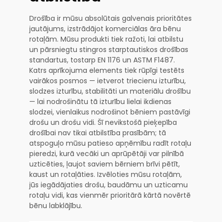
Drošība ir mūsu absolūtais galvenais prioritātes
jautājums, izstrādājot komerciālas āra bēnu
rotaļām. Mūsu produkti tiek ražoti, lai atbilstu
un pārsniegtu stingros starptautiskos drošības
standartus, tostarp EN 1176 un ASTM F1487.
Katrs aprīkojuma elements tiek rūpīgi testēts
vairākos posmos — ietverot triecienu izturību,
slodzes izturību, stabilitāti un materiālu drošību
— lai nodrošinātu tā izturību lielai ikdienas
slodzei, vienlaikus nodrošinot bēniem pastāvīgi
drošu un drošu vidi. Šī nevikstošā pieķepība
drošībai nav tikai atbilstība prasībām; tā
atspoguļo mūsu patieso apņēmību radīt rotaļu
pieredzi, kurā vecāki un aprūpētāji var pilnībā
uzticēties, ļaujot saviem bērniem brīvi pētīt,
kaust un rotaļāties. Izvēloties mūsu rotaļām,
jūs iegādājaties drošu, baudāmu un uzticamu
rotaļu vidi, kas vienmēr prioritārā kārtā novērtē
bēnu labklājību.