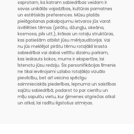
saprotam, ka katram sabiedrības veidam ir
savas unikālās vajadzības, kultūras pamatnes
un estētiskās preferences. Mūsu plašās
pielāgošanas pakalpojumu ietvaros jūs varat
izvēlēties tēmas (pirātu, džungļu, okeāna,
kosmosa, pils utt.), krāsas un rotaļu struktūras,
kas patiešām atbilst jūsu mērķauditorijai. Vai
nu jūs meklējat pirātu tēmu rotaļākli krasta
sabiedrībai vai dabai veltītu dizainu parkam,
kas ieskauts kokos, mums ir ekspertīze, lai
īstenotu jūsu redziju. Šis personifikācijas līmenis
ne tikai ievērojami uzlabo rotaļākļa vizuālo
pievilcību, bet arī veicina spēcīgu
saimnieciskās piederības, lepnuma un saistības
sajūtu sabiedrībā, padarot to par cienītu un
mīļu sapulču vietu, kur ģimenes atgriežas atkal
un atkal, lai radītu ilgstošus atmiņas.