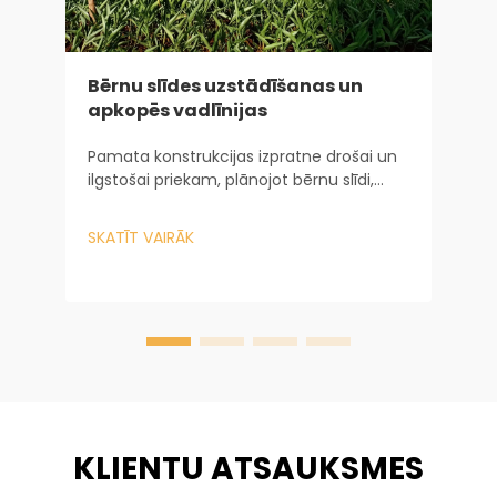
Bērnu slīdes uzstādīšanas un
I
apkopēs vadlīnijas
g
Pamata konstrukcijas izpratne drošai un
P
ilgstošai priekam, plānojot bērnu slīdi,
n
ceļojums sākas daudz agrāk par pirmās
z
iekārtas uzstādīšanu. Tas sākas ar to, kā
p
SKATĪT VAIRĀK
S
konstrukcija nosaka drošību un ilgmūžību.
t
Uzņēmumā Baiheplay...
d
k
KLIENTU ATSAUKSMES