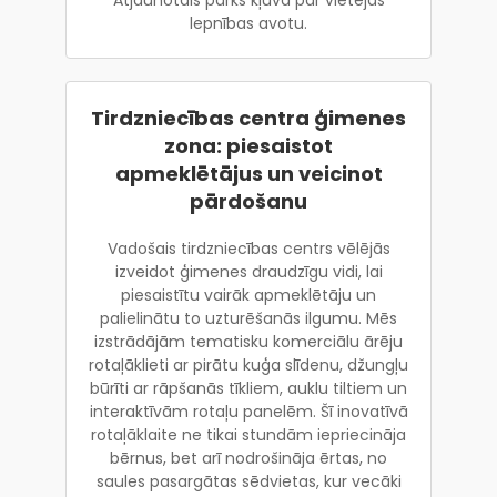
lepnības avotu.
Tirdzniecības centra ģimenes
zona: piesaistot
apmeklētājus un veicinot
pārdošanu
Vadošais tirdzniecības centrs vēlējās
izveidot ģimenes draudzīgu vidi, lai
piesaistītu vairāk apmeklētāju un
palielinātu to uzturēšanās ilgumu. Mēs
izstrādājām tematisku komerciālu ārēju
rotaļāklieti ar pirātu kuģa slīdenu, džungļu
būrīti ar rāpšanās tīkliem, auklu tiltiem un
interaktīvām rotaļu panelēm. Šī inovatīvā
rotaļāklaite ne tikai stundām iepriecināja
bērnus, bet arī nodrošināja ērtas, no
saules pasargātas sēdvietas, kur vecāki