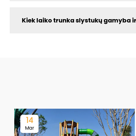
Kiek laiko trunka slystukų gamyba i
14
Mar