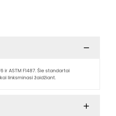
76 ir ASTM F1487. Šie standartai
i linksminasi žaidžiant.