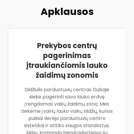
Apklausos
Prekybos centrų
pagerinimas
įtraukiančiomis lauko
žaidimų zonomis
Didžiulis parduotuvių centras Dubaje
siekė pagerinti savo lauko erdvę
įrengdamas vaikų žaidimų zoną. Mes
tiekėme įvairių lauko vaikų slidžių, kurios
puikiai derėjo parduotuvių centro
estetikai ir atitiko saugos standartus.
Mūsų komanda bendradarbiavo su