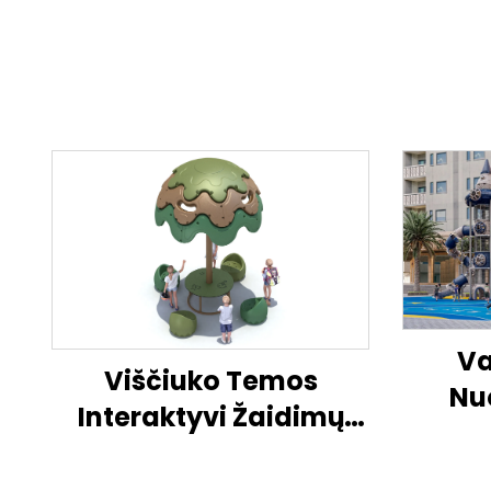
Va
Viščiuko Temos
Nu
Interaktyvi Žaidimų
Atv
Aikštelė Atviroji Vaikų
Žai
Veiklos Centras