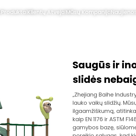
s
Produktai
Klientų Atvejai
Mūsų Kompanija
Naujieno
Saugūs ir in
slidės neb
„Zhejiang Baihe Industry
lauko vaikų slidžių. Mūs
ilgaamžiškumą, atitinka
kaip EN 1176 ir ASTM F1
gamybos bazę, siūlome 
poreikio sąlygas, kad kie