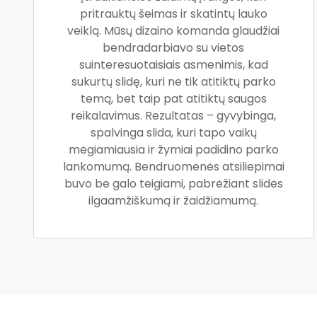
pritrauktų šeimas ir skatintų lauko
veiklą. Mūsų dizaino komanda glaudžiai
bendradarbiavo su vietos
suinteresuotaisiais asmenimis, kad
sukurtų slidę, kuri ne tik atitiktų parko
temą, bet taip pat atitiktų saugos
reikalavimus. Rezultatas – gyvybinga,
spalvinga slida, kuri tapo vaikų
mėgiamiausia ir žymiai padidino parko
lankomumą. Bendruomenės atsiliepimai
buvo be galo teigiami, pabrėžiant slidės
ilgaamžiškumą ir žaidžiamumą.