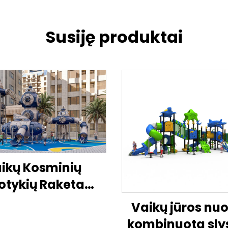
Susiję produktai
ikų Kosminių
otykių Raketa
irame Danguje
Vaikų jūros nuo
dimų Aikštelė
kombinuota sly