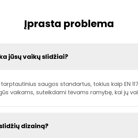
Įprasta problema
 jūsų vaikų slidžiai?
a tarptautinius saugos standartus, tokius kaip EN 11
ūs vaikams, suteikdami tėvams ramybę, kai jų vaika
slidžių dizainą?