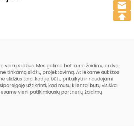
komplektas
re
 vaikų slidžius. Mes galime bet kurią žaidimų erdvę
ame tinkamą slidžių projektavimą. Atliekame aukštos
lidžius taip, kad jie būtų pritaikyti ir naudojami
sipareigoję užtikrinti, kad mūsų klientai būtų visiškai
ad esame vieni patikimiausių partnerių žaidimų