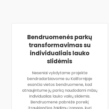
Bendruomenės parkų
transformavimas su
individualiais lauko
slidėmis
Neseniai vykdytame projekte
bendradarbiavome su Kalifornijoje
esančia vietos bendruomene, kad
atnaujintume jų parką naudodami mūsų
individualias lauko vaikų slidėmis.
Bendruomenė pabrėžė poreikį
įtraukiančios žaidimų įrangos, kuri