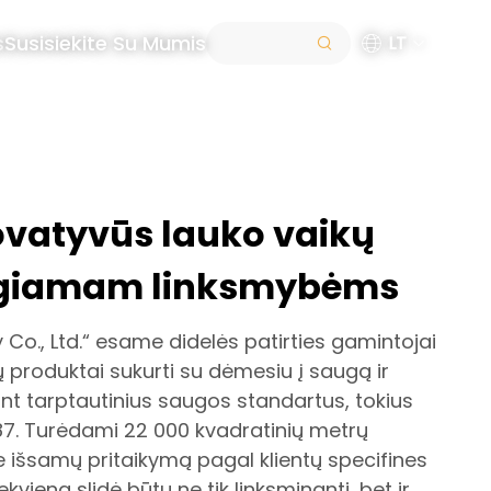
s
Susisiekite Su Mumis
LT
ovatyvūs lauko vaikų
aigiamam linksmybėms
 Co., Ltd.“ esame didelės patirties gamintojai
ų produktai sukurti su dėmesiu į saugą ir
nt tarptautinius saugos standartus, tokius
487. Turėdami 22 000 kvadratinių metrų
išsamų pritaikymą pagal klientų specifines
kviena slidė būtų ne tik linksminanti, bet ir