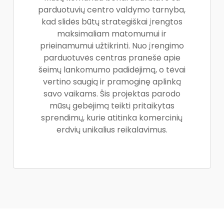
parduotuvių centro valdymo tarnyba,
kad slidės būtų strategiškai įrengtos
maksimaliam matomumui ir
prieinamumui užtikrinti. Nuo įrengimo
parduotuvės centras pranešė apie
šeimų lankomumo padidėjimą, o tėvai
vertino saugią ir pramoginę aplinką
savo vaikams. Šis projektas parodo
mūsų gebėjimą teikti pritaikytas
sprendimų, kurie atitinka komercinių
erdvių unikalius reikalavimus.