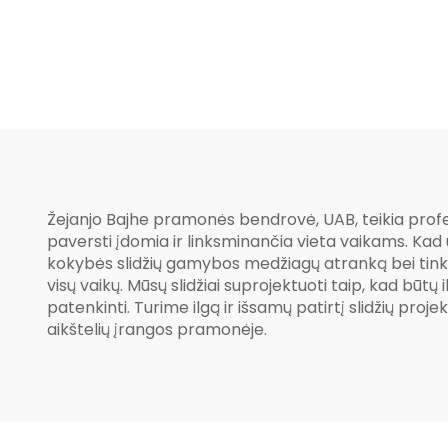
Žejanjo Bajhe pramonės bendrovė, UAB, teikia profes
paversti įdomia ir linksminančia vieta vaikams. Ka
kokybės slidžių gamybos medžiagų atranką bei tinkamą
visų vaikų. Mūsų slidžiai suprojektuoti taip, kad būtų 
patenkinti. Turime ilgą ir išsamų patirtį slidžių pro
aikštelių įrangos pramonėje.