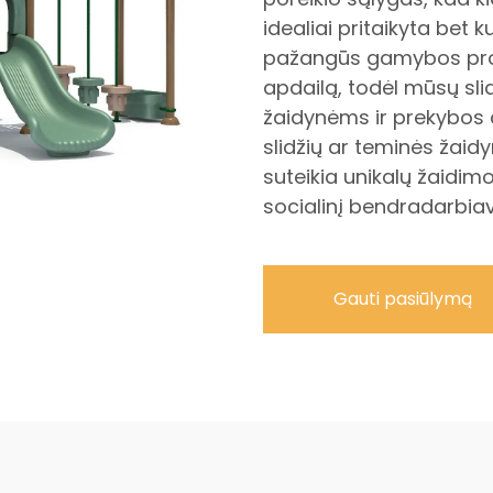
idealiai pritaikyta bet
pažangūs gamybos proc
apdailą, todėl mūsų s
žaidynėms ir prekybos 
slidžių ar teminės žaid
suteikia unikalų žaidimo 
socialinį bendradarbia
Gauti pasiūlymą