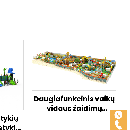
Daugiafunkcinis vaikų
vidaus žaidimų
namelių ir aikštelės
tykių
kombinuotas
stykla