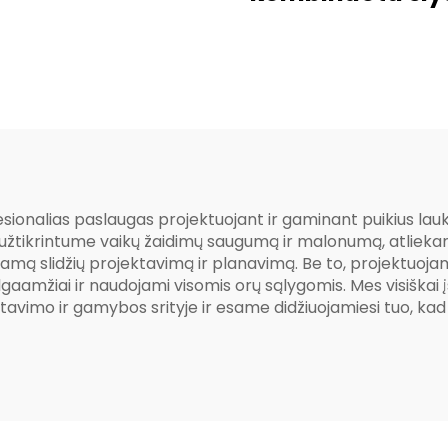
atvirame o
ionalias paslaugas projektuojant ir gaminant puikius lauko
d užtikrintume vaikų žaidimų saugumą ir malonumą, atliek
 slidžių projektavimą ir planavimą. Be to, projektuojame s
ilgaamžiai ir naudojami visomis orų sąlygomis. Mes visiškai į
jektavimo ir gamybos srityje ir esame didžiuojamiesi tuo, k