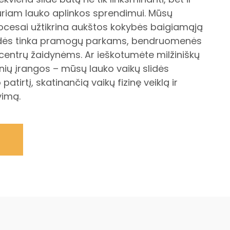
 kuriam lauko aplinkos sprendimui. Mūsų
esai užtikrina aukštos kokybės baigiamąją
lidės tinka pramogų parkams, bendruomenės
centrų žaidynėms. Ar ieškotumėte milžiniškų
ynių įrangos – mūsų lauko vaikų slidės
patirtį, skatinančią vaikų fizinę veiklą ir
vimą.