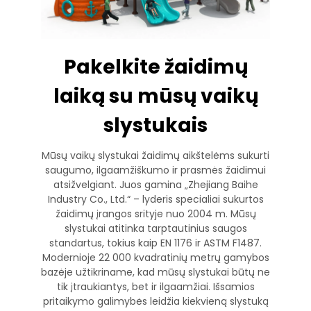
Pakelkite žaidimų
laiką su mūsų vaikų
slystukais
Mūsų vaikų slystukai žaidimų aikštelėms sukurti
saugumo, ilgaamžiškumo ir prasmės žaidimui
atsižvelgiant. Juos gamina „Zhejiang Baihe
Industry Co., Ltd.“ – lyderis specialiai sukurtos
žaidimų įrangos srityje nuo 2004 m. Mūsų
slystukai atitinka tarptautinius saugos
standartus, tokius kaip EN 1176 ir ASTM F1487.
Modernioje 22 000 kvadratinių metrų gamybos
bazėje užtikriname, kad mūsų slystukai būtų ne
tik įtraukiantys, bet ir ilgaamžiai. Išsamios
pritaikymo galimybės leidžia kiekvieną slystuką