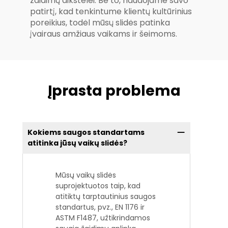
žaidimų aikštelei. Be to, naudojame savo
patirtį, kad tenkintume klientų kultūrinius
poreikius, todėl mūsų slidės patinka
įvairaus amžiaus vaikams ir šeimoms.
Įprasta problema
Kokiems saugos standartams
atitinka jūsų vaikų slidės?
Mūsų vaikų slidės
suprojektuotos taip, kad
atitiktų tarptautinius saugos
standartus, pvz., EN 1176 ir
ASTM F1487, užtikrindamos