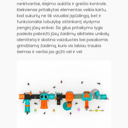
ranktvarčiai, išėjimo aukštis ir greičio kontrolė.
Kiekvienas pritaikytas elementas veikia kartu,
kad sukurtų ne tik vizualiai įspūdingą, bet ir
funkcionaliai tobulybę atitinkantį slydymo
įrenginį jūsų erdvei. Šis gilus pritaikymo lygis
padeda pabrėžti jūsų žaidimų aikštelės unikalų
identitetą ir skatina vaizduotės bei pasakomis
grindžiamą žaidimą, kuris vis labiau traukia
šeimas ir verčia jas grįžti vėl ir vėl.