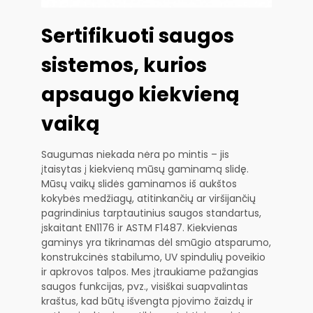
Sertifikuoti saugos
sistemos, kurios
apsaugo kiekvieną
vaiką
Saugumas niekada nėra po mintis – jis
įtaisytas į kiekvieną mūsų gaminamą slidę.
Mūsų vaikų slidės gaminamos iš aukštos
kokybės medžiagų, atitinkančių ar viršijančių
pagrindinius tarptautinius saugos standartus,
įskaitant EN1176 ir ASTM F1487. Kiekvienas
gaminys yra tikrinamas dėl smūgio atsparumo,
konstrukcinės stabilumo, UV spindulių poveikio
ir apkrovos talpos. Mes įtraukiame pažangias
saugos funkcijas, pvz., visiškai suapvalintas
kraštus, kad būtų išvengta pjovimo žaizdų ir