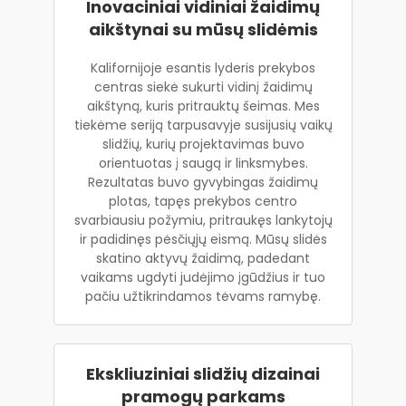
Inovaciniai vidiniai žaidimų
aikštynai su mūsų slidėmis
Kalifornijoje esantis lyderis prekybos
centras siekė sukurti vidinį žaidimų
aikštyną, kuris pritrauktų šeimas. Mes
tiekėme seriją tarpusavyje susijusių vaikų
slidžių, kurių projektavimas buvo
orientuotas į saugą ir linksmybes.
Rezultatas buvo gyvybingas žaidimų
plotas, tapęs prekybos centro
svarbiausiu požymiu, pritraukęs lankytojų
ir padidinęs pėsčiųjų eismą. Mūsų slidės
skatino aktyvų žaidimą, padedant
vaikams ugdyti judėjimo įgūdžius ir tuo
pačiu užtikrindamos tėvams ramybę.
Ekskliuziniai slidžių dizainai
pramogų parkams