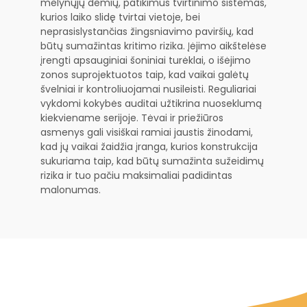
mėlynųjų dėmių, patikimus tvirtinimo sistemas,
kurios laiko slidę tvirtai vietoje, bei
neprasislystančias žingsniavimo paviršių, kad
būtų sumažintas kritimo rizika. Įėjimo aikštelėse
įrengti apsauginiai šoniniai turėklai, o išėjimo
zonos suprojektuotos taip, kad vaikai galėtų
švelniai ir kontroliuojamai nusileisti. Reguliariai
vykdomi kokybės auditai užtikrina nuoseklumą
kiekviename serijoje. Tėvai ir priežiūros
asmenys gali visiškai ramiai jaustis žinodami,
kad jų vaikai žaidžia įranga, kurios konstrukcija
sukuriama taip, kad būtų sumažinta sužeidimų
rizika ir tuo pačiu maksimaliai padidintas
malonumas.