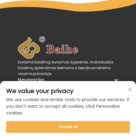
Kuriame žaidimą, kuriamas šypsenos. Individualūs
žaidimų sprendimai šeimoms ir bendruomenėms
visame pasaulyje.
Navigacija
Produktų kategorijos
We value your privacy
Susisiekite su mumis
We use cookies and similar tools to provide our services. If
you don't want to accept all cookies, click Personalize
cookies.
Accept all
Autorių teisės © 2026, Zhejiang Baihe Industrial