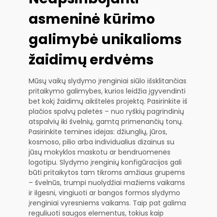
asmeninė kūrimo
galimybė unikalioms
žaidimų erdvėms
Mūsų vaikų slydymo įrenginiai siūlo išsklitančias
pritaikymo galimybes, kurios leidžia įgyvendinti
bet kokį žaidimų aikštelės projektą. Pasirinkite iš
plačios spalvų paletės – nuo ryškių pagrindinių
atspalvių iki švelnių, gamtą primenančių tonų.
Pasirinkite temines idėjas: džiunglių, jūros,
kosmoso, pilio arba individualius dizainus su
jūsų mokyklos maskotu ar bendruomenės
logotipu. Slydymo įrenginių konfigūracijos gali
būti pritaikytos tam tikroms amžiaus grupėms
– švelnūs, trumpi nuolydžiai mažiems vaikams
ir ilgesni, vingiuoti ar bangos formos slydymo
įrenginiai vyresniems vaikams. Taip pat galima
reguliuoti saugos elementus, tokius kaip