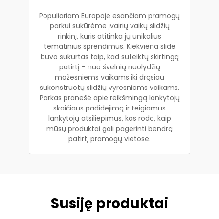
Populiariam Europoje esančiam pramogų
parkui sukūrėme įvairių vaikų slidžių
rinkinį, kuris atitinka jų unikalius
tematinius sprendimus. Kiekviena slide
buvo sukurtas taip, kad suteiktų skirtingą
patirtį – nuo švelnių nuolydžių
mažesniems vaikams iki drąsiau
sukonstruotų slidžių vyresniems vaikams.
Parkas pranešė apie reikšmingą lankytojų
skaičiaus padidėjimą ir teigiamus
lankytojų atsiliepimus, kas rodo, kaip
mūsų produktai gali pagerinti bendrą
patirtį pramogų vietose.
Susiję produktai