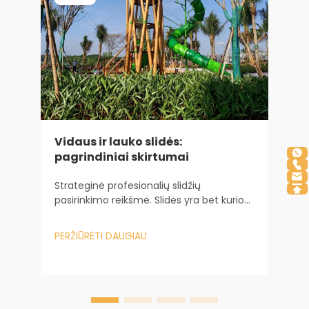
Vidaus ir lauko slidės:
pagrindiniai skirtumai
K
s
Strateginė profesionalių slidžių
pasirinkimo reikšmė. Slidės yra bet kurio
S
vaikų žaidimų ploto širdis, nes jos yra
r
pagrindinis pritraukiamasis elementas,
p
PERŽIŪRĖTI DAUGIAU
kuris ilgai laiko vaikus užsiėmusius.
p
P
a
v
p
L