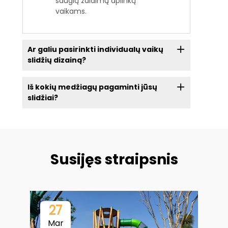
saugią žaidimų aplinką
vaikams.
Ar galiu pasirinkti individualų vaikų
slidžių dizainą?
Iš kokių medžiagų pagaminti jūsų
slidžiai?
Susijęs straipsnis
27
Mar