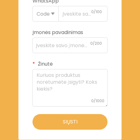
WhatsApp
0/100
Code
Įmonės pavadinimas
0/200
Žinutė
0/1000
SIŲSTI