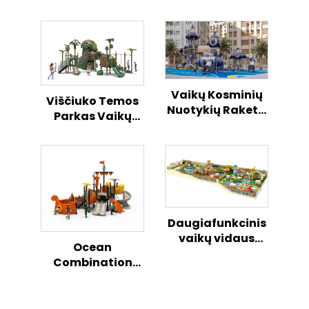
Vaikų Kosminių
Viščiuko Temos
Nuotykių Raketa
Parkas Vaikų
Atvirame
Atvirame
Danguje Žaidimų
Danguje Žaidimų
Aikštelė
Aikštelė
Daugiafunkcinis
vaikų vidaus
Ocean
žaidimų namelių
Combination
ir aikštelės
Slide Serijos
kombinuotas
Vaikų Lauko
komplektas
Žaidimų Aikštelė