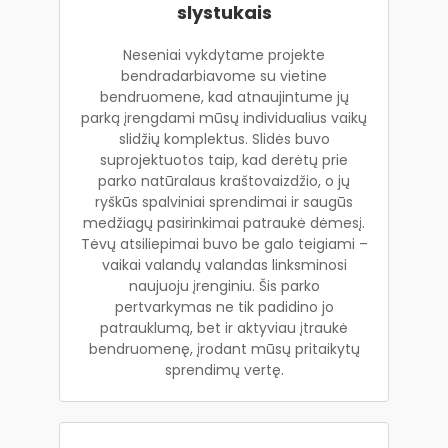
slystukais
Neseniai vykdytame projekte
bendradarbiavome su vietine
bendruomene, kad atnaujintume jų
parką įrengdami mūsų individualius vaikų
slidžių komplektus. Slidės buvo
suprojektuotos taip, kad derėtų prie
parko natūralaus kraštovaizdžio, o jų
ryškūs spalviniai sprendimai ir saugūs
medžiagų pasirinkimai patraukė dėmesį.
Tėvų atsiliepimai buvo be galo teigiami –
vaikai valandų valandas linksminosi
naujuoju įrenginiu. Šis parko
pertvarkymas ne tik padidino jo
patrauklumą, bet ir aktyviau įtraukė
bendruomenę, įrodant mūsų pritaikytų
sprendimų vertę.