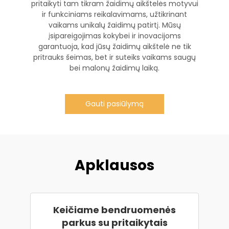
pritaikyti tam tikram žaidimų aikštelės motyvui
ir funkciniams reikalavimams, užtikrinant
vaikams unikalų žaidimų patirtį. Mūsų
įsipareigojimas kokybei ir inovacijoms
garantuoja, kad jūsų žaidimų aikštelė ne tik
pritrauks šeimas, bet ir suteiks vaikams saugų
bei malonų žaidimų laiką.
Gauti pasiūlymą
Apklausos
Keičiame bendruomenės
parkus su pritaikytais