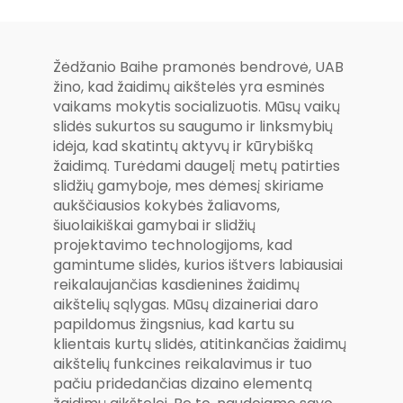
Žėdžanio Baihe pramonės bendrovė, UAB
žino, kad žaidimų aikštelės yra esminės
vaikams mokytis socializuotis. Mūsų vaikų
slidės sukurtos su saugumo ir linksmybių
idėja, kad skatintų aktyvų ir kūrybišką
žaidimą. Turėdami daugelį metų patirties
slidžių gamyboje, mes dėmesį skiriame
aukščiausios kokybės žaliavoms,
šiuolaikiškai gamybai ir slidžių
projektavimo technologijoms, kad
gamintume slidės, kurios ištvers labiausiai
reikalaujančias kasdienines žaidimų
aikštelių sąlygas. Mūsų dizaineriai daro
papildomus žingsnius, kad kartu su
klientais kurtų slidės, atitinkančias žaidimų
aikštelių funkcines reikalavimus ir tuo
pačiu pridedančias dizaino elementą