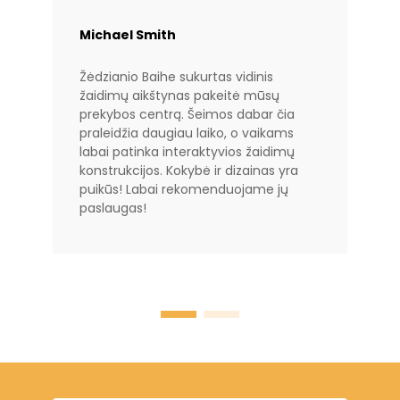
Michael Smith
Žėdzianio Baihe sukurtas vidinis
žaidimų aikštynas pakeitė mūsų
prekybos centrą. Šeimos dabar čia
praleidžia daugiau laiko, o vaikams
labai patinka interaktyvios žaidimų
konstrukcijos. Kokybė ir dizainas yra
puikūs! Labai rekomenduojame jų
paslaugas!