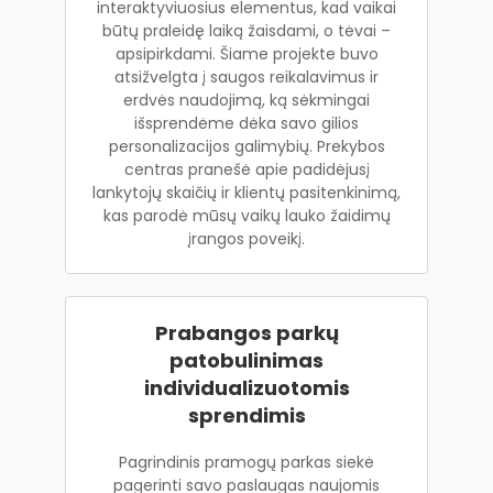
interaktyviuosius elementus, kad vaikai
būtų praleidę laiką žaisdami, o tėvai –
apsipirkdami. Šiame projekte buvo
atsižvelgta į saugos reikalavimus ir
erdvės naudojimą, ką sėkmingai
išsprendėme dėka savo gilios
personalizacijos galimybių. Prekybos
centras pranešė apie padidėjusį
lankytojų skaičių ir klientų pasitenkinimą,
kas parodė mūsų vaikų lauko žaidimų
įrangos poveikį.
Prabangos parkų
patobulinimas
individualizuotomis
sprendimis
Pagrindinis pramogų parkas siekė
pagerinti savo paslaugas naujomis