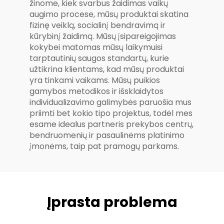
žinome, kiek svarbus žaidimas vaikų
augimo procese, mūsų produktai skatina
fizinę veiklą, socialinį bendravimą ir
kūrybinį žaidimą. Mūsų įsipareigojimas
kokybei matomas mūsų laikymuisi
tarptautinių saugos standartų, kurie
užtikrina klientams, kad mūsų produktai
yra tinkami vaikams. Mūsų puikios
gamybos metodikos ir išsklaidytos
individualizavimo galimybės paruošia mus
priimti bet kokio tipo projektus, todėl mes
esame idealus partneris prekybos centrų,
bendruomenių ir pasaulinėms platinimo
įmonėms, taip pat pramogų parkams.
Įprasta problema