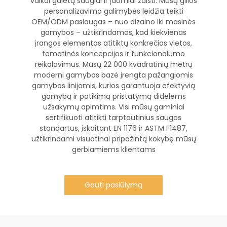
vaikai galėtų saugiai ir įdomiai žaisti. Mūsų gilios
personalizavimo galimybės leidžia teikti
OEM/ODM paslaugas – nuo dizaino iki masinės
gamybos – užtikrindamos, kad kiekvienas
įrangos elementas atitiktų konkrečios vietos,
tematinės koncepcijos ir funkcionalumo
reikalavimus. Mūsų 22 000 kvadratinių metrų
moderni gamybos bazė įrengta pažangiomis
gamybos linijomis, kurios garantuoja efektyvią
gamybą ir patikimą pristatymą didelėms
užsakymų apimtims. Visi mūsų gaminiai
sertifikuoti atitikti tarptautinius saugos
standartus, įskaitant EN 1176 ir ASTM F1487,
užtikrindami visuotinai pripažintą kokybę mūsų
gerbiamiems klientams
Gauti pasiūlymą