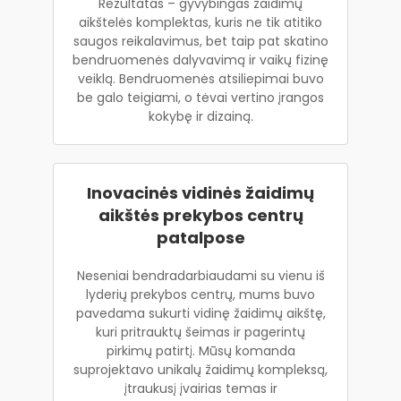
Rezultatas – gyvybingas žaidimų
aikštelės komplektas, kuris ne tik atitiko
saugos reikalavimus, bet taip pat skatino
bendruomenės dalyvavimą ir vaikų fizinę
veiklą. Bendruomenės atsiliepimai buvo
be galo teigiami, o tėvai vertino įrangos
kokybę ir dizainą.
Inovacinės vidinės žaidimų
aikštės prekybos centrų
patalpose
Neseniai bendradarbiaudami su vienu iš
lyderių prekybos centrų, mums buvo
pavedama sukurti vidinę žaidimų aikštę,
kuri pritrauktų šeimas ir pagerintų
pirkimų patirtį. Mūsų komanda
suprojektavo unikalų žaidimų kompleksą,
įtraukusį įvairias temas ir