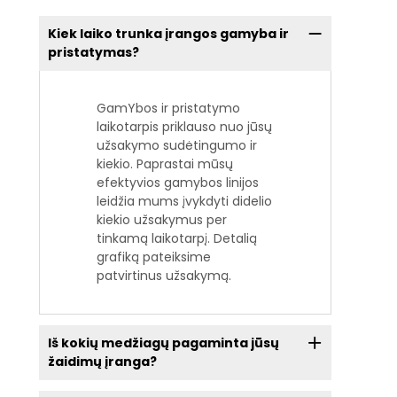
Kiek laiko trunka įrangos gamyba ir
pristatymas?
GamYbos ir pristatymo
laikotarpis priklauso nuo jūsų
užsakymo sudėtingumo ir
kiekio. Paprastai mūsų
efektyvios gamybos linijos
leidžia mums įvykdyti didelio
kiekio užsakymus per
tinkamą laikotarpį. Detalią
grafiką pateiksime
patvirtinus užsakymą.
Iš kokių medžiagų pagaminta jūsų
žaidimų įranga?