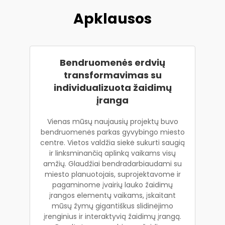
Apklausos
Bendruomenės erdvių
transformavimas su
individualizuota žaidimų
įranga
Vienas mūsų naujausių projektų buvo
bendruomenės parkas gyvybingo miesto
centre. Vietos valdžia siekė sukurti saugią
ir linksminančią aplinką vaikams visų
amžių. Glaudžiai bendradarbiaudami su
miesto planuotojais, suprojektavome ir
pagaminome įvairių lauko žaidimų
įrangos elementų vaikams, įskaitant
mūsų žymų gigantiškus slidinėjimo
įrenginius ir interaktyvią žaidimų įrangą.