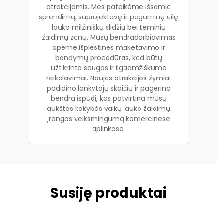
atrakcijomis. Mes pateikėme išsamią
sprendimą, suprojektavę ir pagaminę eilę
lauko milžiniškų slidžių bei teminių
žaidimų zonų. Mūsų bendradarbiavimas
apėmė išplėstines maketavimo ir
bandymų procedūras, kad būtų
užtikrinta saugos ir ilgaamžiškumo
reikalavimai. Naujos atrakcijos žymiai
padidino lankytojų skaičių ir pagerino
bendrą įspūdį, kas patvirtina mūsų
aukštos kokybės vaikų lauko žaidimų
įrangos veiksmingumą komercinėse
aplinkose.
Susiję produktai