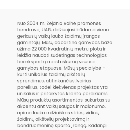
slydimo serijos
treniručių ķūna
treniručių
įranga,
naudojimo
Nuo 2004 m. Žėjanio Baihe pramonės
fitneso įranga
bendrovė, UAB, didžiuojasi būdama viena
geriausių vaikų lauko žaidimų įrangos
gamintojų. Mūsų dabartinė gamybos bazė
užima 22 000 kvadratinių metrų plotą ir
leidžia naudoti sudėtingas technologijas
bei ekspertų meistriškumą visuose
gamybos etapuose. Mūsų specialybė –
kurti unikalius žaidimų aikštelių
sprendimus, atitinkančius įvairius
poreikius, todėl kiekvienas projektas yra
unikalus ir pritaikytas kliento poreikiams.
Mūsų produktų asortimentas, sukurtas su
akcentu ant vaikų saugos ir malonumo,
apima lauko milžiniškas slidės, vidinių
žaidimų aikštelių projektavimą ir
bendruomeninę sporto įrangą. Kadangi