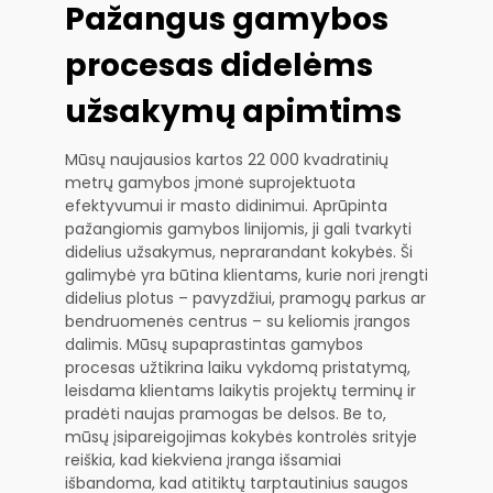
Pažangus gamybos
procesas didelėms
užsakymų apimtims
Mūsų naujausios kartos 22 000 kvadratinių
metrų gamybos įmonė suprojektuota
efektyvumui ir masto didinimui. Aprūpinta
pažangiomis gamybos linijomis, ji gali tvarkyti
didelius užsakymus, neprarandant kokybės. Ši
galimybė yra būtina klientams, kurie nori įrengti
didelius plotus – pavyzdžiui, pramogų parkus ar
bendruomenės centrus – su keliomis įrangos
dalimis. Mūsų supaprastintas gamybos
procesas užtikrina laiku vykdomą pristatymą,
leisdama klientams laikytis projektų terminų ir
pradėti naujas pramogas be delsos. Be to,
mūsų įsipareigojimas kokybės kontrolės srityje
reiškia, kad kiekviena įranga išsamiai
išbandoma, kad atitiktų tarptautinius saugos