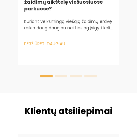
K
žaidimų aikštelę viešuosiuose
l
parkuose?
Kuriant veiksmingą viešąją žaidimų erdvę
B
reikia daug daugiau nei tiesiog įsigyti kelių
p
žaidimų įrenginių. Tai reikalauja
i
sudėtingos inžinerinės ir psichologinės
PERŽIŪRĖTI DAUGIAU
ž
analizės. Valdant didelio masto miesto...
P
p
b
k
Klientų atsiliepimai