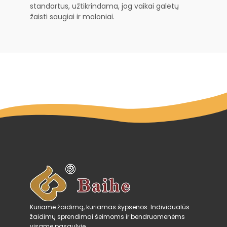
standartus, užtikrindama, jog vaikai galėtų
žaisti saugiai ir maloniai.
Kuriame žaidimą, kuriamas šypsenos. Individualūs
žaidimų sprendimai šeimoms ir bendruomenėms
visame pasaulyje.