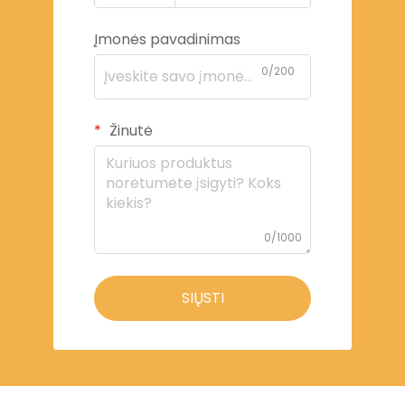
Įmonės pavadinimas
0/200
Žinutė
0/1000
SIŲSTI