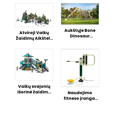
Aukštųje Bone
Atviroji Vaikų
Dinosaur
Žaidimų Aikštelė
plastikinis kaip
su Viščiuko Tema
skramsta slide
Žaidimų Rinkinys
parkas
Vaikų svajonių
išorinė žaidimų
Naudojimo
aikštelė, viskas
fitneso įranga,
viename –
parko treniručių
kombinuotos
mašina, sporto