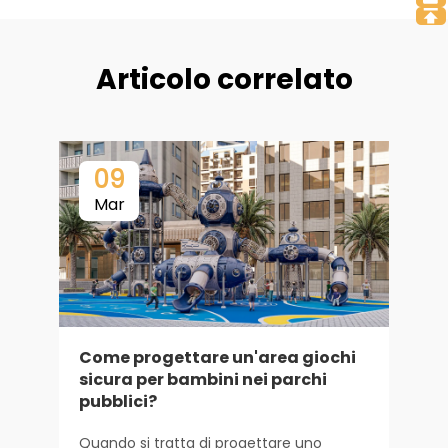
Articolo correlato
09
Mar
Come progettare un'area giochi
P
sicura per bambini nei parchi
p
pubblici?
a
Quando si tratta di progettare uno