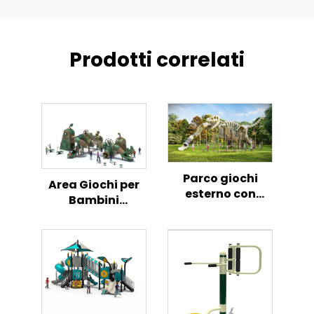
Prodotti correlati
Parco giochi
Area Giochi per
esterno con
Bambini
scivolo e
all'Aperto con
arrampicata a
Set Gioco a Tema
tema Dinosauri
Pollo
in plastica a
forma di Osso