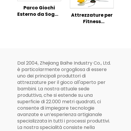
Parco Giochi
Esterno da Sogno
Attrezzature per
per Bambini Serie
Fitness
Scivolo
all'Aperto,
Combinato
Attrezzature
Tutto in Uno
Sportive per
Allenamento del
Corpo in Parchi,
Fitness all'Aperto
Dal 2004, Zhejiang Baihe Industry Co., Ltd.
è particolarmente orgogliosa di essere
uno dei principali produttori di
attrezzature per il gioco all'aperto per
bambini. La nostra attuale sede
produttiva, che si estende su una
superficie di 22.000 metri quadrati, ci
consente di impiegare tecnologie
avanzate e un’esperienza artigianale
specializzata in tutti i processi produttivi.
La nostra specialità consiste nella