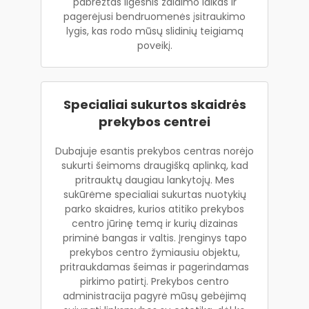
pabrėžtas ilgesnis žaidimo laikas ir
pagerėjusi bendruomenės įsitraukimo
lygis, kas rodo mūsų slidinių teigiamą
poveikį.
Specialiai sukurtos skaidrės
prekybos centrei
Dubajuje esantis prekybos centras norėjo
sukurti šeimoms draugišką aplinką, kad
pritrauktų daugiau lankytojų. Mes
sukūrėme specialiai sukurtas nuotykių
parko skaidres, kurios atitiko prekybos
centro jūrinę temą ir kurių dizainas
priminė bangas ir valtis. Įrenginys tapo
prekybos centro žymiausiu objektu,
pritraukdamas šeimas ir pagerindamas
pirkimo patirtį. Prekybos centro
administracija pagyrė mūsų gebėjimą