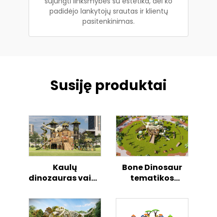
sujungti linksmybes su estetika, dėl ko
padidėjo lankytojų srautas ir klientų
pasitenkinimas.
Susiję produktai
Kaulų
Bone Dinosaur
dinozauras vaikų
tematikos
lauko lipimo
aukštoje
žaidimų
džungles kaip
slystykla
skramsta slide