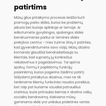
patirtims
Mūsų gilus pritaikymo procesas leidžia kurti
pramogų parko slidės, kurios be problemų
įsikuria bet kurioje aplinkoje ar temoje. Ar
ieškotumėte gyvybingos, spalvingos slidės
bendruomenės parkui ar teminės slidės
prekybos centrui – mes turime žinių ir patirties,
kad įgyvendintumėte savo viziją. Mūsų dizaino
komanda glaudžiai bendradarbiauja su
klientais, kad suprastų jų konkrečius
reikalavimus ir pageidavimus. Tai apima
spalvų, formų ir papildomų funkcijų
pasirinkimą, kurios pagerina žaidimo patirtį.
Siūlydami pritaikytus dizainus, mes ne tik
tenkiname klientų funkcinės naudos poreikius,
bet taip pat kuriame vizualiai patrauklius
statinius, kurie pritraukia šeimas ir skatina vaikų
socialinį bendravimą. Kiekviena mūsų
gaminama slidė yra unikalus pridėtinės vertės