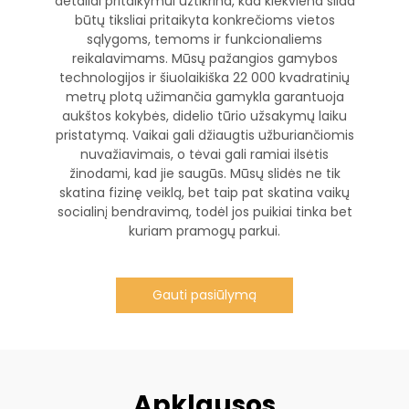
detaliai pritaikymui užtikrina, kad kiekviena slida
būtų tiksliai pritaikyta konkrečioms vietos
sąlygoms, temoms ir funkcionaliems
reikalavimams. Mūsų pažangios gamybos
technologijos ir šiuolaikiška 22 000 kvadratinių
metrų plotą užimančia gamykla garantuoja
aukštos kokybės, didelio tūrio užsakymų laiku
pristatymą. Vaikai gali džiaugtis užburiančiomis
nuvažiavimais, o tėvai gali ramiai ilsėtis
žinodami, kad jie saugūs. Mūsų slidės ne tik
skatina fizinę veiklą, bet taip pat skatina vaikų
socialinį bendravimą, todėl jos puikiai tinka bet
kuriam pramogų parkui.
Gauti pasiūlymą
Apklausos