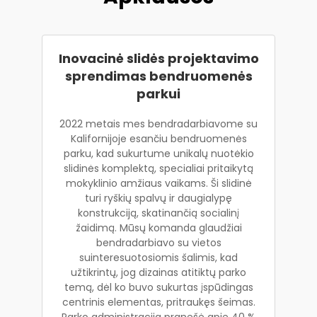
Inovacinė slidės projektavimo
sprendimas bendruomenės
parkui
2022 metais mes bendradarbiavome su
Kalifornijoje esančiu bendruomenės
parku, kad sukurtume unikalų nuotėkio
slidinės komplektą, specialiai pritaikytą
mokyklinio amžiaus vaikams. Ši slidinė
turi ryškių spalvų ir daugialypę
konstrukciją, skatinančią socialinį
žaidimą. Mūsų komanda glaudžiai
bendradarbiavo su vietos
suinteresuotosiomis šalimis, kad
užtikrintų, jog dizainas atitiktų parko
temą, dėl ko buvo sukurtas įspūdingas
centrinis elementas, pritraukęs šeimas.
Parko administracija pranešė apie 40 %