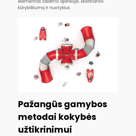
elementas žaidimo aplinkoje, skatinantis
kūrybiškumą ir nuotykius.
Pažangūs gamybos
metodai kokybės
užtikrinimui