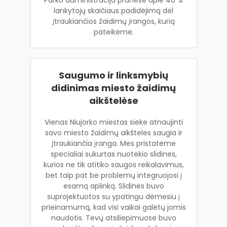
lankytojų skaičiaus padidėjimą dėl
įtraukiančios žaidimų įrangos, kurią
pateikėme.
Saugumo ir linksmybių
didinimas miesto žaidimų
aikštelėse
Vienas Niujorko miestas siekė atnaujinti
savo miesto žaidimų aikšteles saugia ir
įtraukiančia įranga. Mes pristatėme
specialiai sukurtas nuotėkio slidines,
kurios ne tik atitiko saugos reikalavimus,
bet taip pat be problemų integruojosi į
esamą aplinką. Slidinės buvo
suprojektuotos su ypatingu dėmesiu į
prieinamumą, kad visi vaikai galėtų jomis
naudotis. Tėvų atsiliepimuose buvo