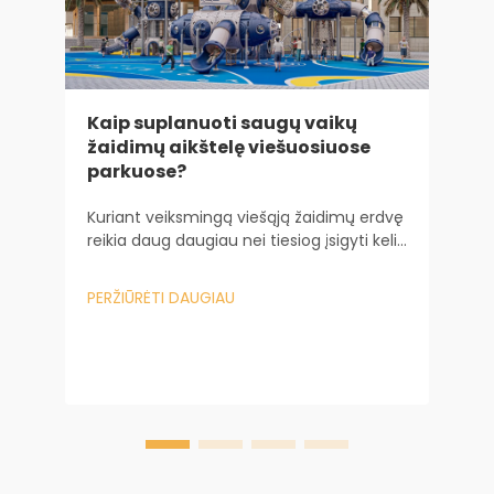
Kaip suplanuoti saugų vaikų
žaidimų aikštelę viešuosiuose
parkuose?
V
p
Kuriant veiksmingą viešąją žaidimų erdvę
reikia daug daugiau nei tiesiog įsigyti kelių
S
žaidimų įrenginių. Tai reikalauja
p
sudėtingos inžinerinės ir psichologinės
PERŽIŪRĖTI DAUGIAU
v
analizės. Valdant didelio masto miesto...
p
P
k