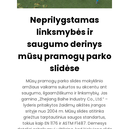
Neprilygstamas
linksmybės ir
saugumo derinys
mūsų pramogų parko
slidėse
Mūsų pramogų parko slidės mokyklinio
amžiaus vaikams sukurtos su akcentu ant
saugumo, ilgaamžiškumo ir linksmybių. Jas
gamina „Zhejiang Baihe Industry Co., Ltd.“ –
lyderis pritaikytos žaidimų aikštės įrangos
srityje nuo 2004 m. Mūsų slidės atitinka
griežtus tarptautinius saugos standartus,
tokius kaip EN 1176 ir ASTM F1487. Dėmesys