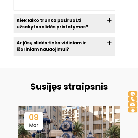
Kiek laiko trunka pasiruošti
užsakytos slidės pristatymas?
Ar jūsų slidės tinka vidiniam ir
išoriniam naudojimui?
Susijęs straipsnis
09
Mar