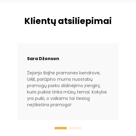
Klientų atsiliepimai
Sara Džonson
Žejanjo Bajhe pramonės bendrovė,
UAB, parūpino mums nuostabų
pramogų parko slidinėjimo įrenginį,
kuris puikiai tinka mūsų temai. Kokybė
yra puiki, o vaikams tai tiesiog
neįtikėtina pramoga!