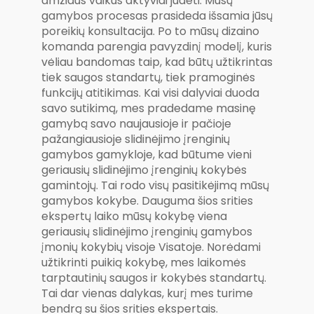
amžiaus vaikus aktyviai judėti. Mūsų
gamybos procesas prasideda išsamia jūsų
poreikių konsultacija. Po to mūsų dizaino
komanda parengia pavyzdinį modelį, kuris
vėliau bandomas taip, kad būtų užtikrintas
tiek saugos standartų, tiek pramoginės
funkcijų atitikimas. Kai visi dalyviai duoda
savo sutikimą, mes pradedame masinę
gamybą savo naujausioje ir pačioje
pažangiausioje slidinėjimo įrenginių
gamybos gamykloje, kad būtume vieni
geriausių slidinėjimo įrenginių kokybės
gamintojų. Tai rodo visų pasitikėjimą mūsų
gamybos kokybe. Dauguma šios srities
ekspertų laiko mūsų kokybę viena
geriausių slidinėjimo įrenginių gamybos
įmonių kokybių visoje Visatoje. Norėdami
užtikrinti puikią kokybę, mes laikomės
tarptautinių saugos ir kokybės standartų.
Tai dar vienas dalykas, kurį mes turime
bendrą su šios srities ekspertais.