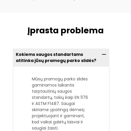
Įprasta problema
Kokiems saugos standartams
atitinka jūsų pramogų parko slidės?
Mūsų pramogų parko slidės
gaminamos laikantis
tarptautinių saugos
standartų, tokių kaip EN 1176
ir ASTM F1487. Saugai
skiriame ypatingą dėmesį
projektuojant ir gaminant,
kad vaikai galėtų laisvai ir
saugiai žaisti.