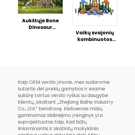
komplekts
bērniem
Aukštųje Bone
Dinosaur
Vaikų svajonių
plastikinis kaip
kombinuotos
skramsta slide
slydimo serijos
parkas
stebuklinga
išorinė žaidimų
aikštelė
Kaip OEM verslo įmonė, mes sudarome
sutartis dėl prekių gamybos ir esame
sukūrę tvirtus verslo ryšius su daugybe
klientų, įskaitant „Zhejiang Baihe Industry
Co., Ltd.“ bendrovę. Kiekvienas mūsų
gaminamas slidinėjimo įrenginys yra
suprojektuotas taip, kad būtų
linksminantis ir skatintų mokyklinio