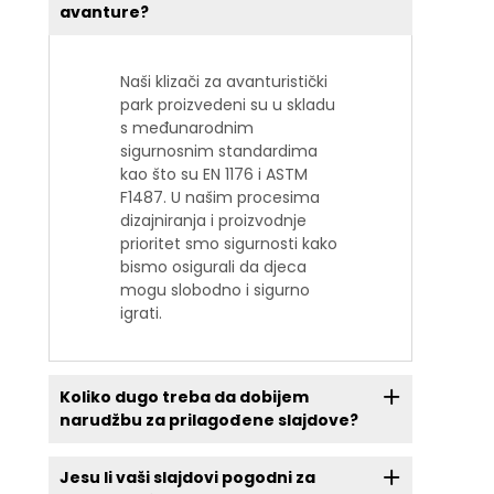
avanture?
Naši klizači za avanturistički
park proizvedeni su u skladu
s međunarodnim
sigurnosnim standardima
kao što su EN 1176 i ASTM
F1487. U našim procesima
dizajniranja i proizvodnje
prioritet smo sigurnosti kako
bismo osigurali da djeca
mogu slobodno i sigurno
igrati.
Koliko dugo treba da dobijem
narudžbu za prilagođene slajdove?
Jesu li vaši slajdovi pogodni za