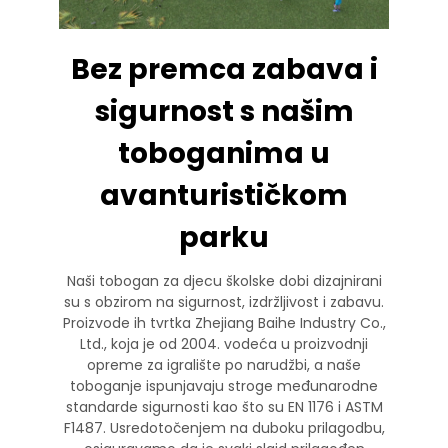
Bez premca zabava i
sigurnost s našim
toboganima u
avanturističkom
parku
Naši tobogan za djecu školske dobi dizajnirani
su s obzirom na sigurnost, izdržljivost i zabavu.
Proizvode ih tvrtka Zhejiang Baihe Industry Co.,
Ltd., koja je od 2004. vodeća u proizvodnji
opreme za igralište po narudžbi, a naše
toboganje ispunjavaju stroge međunarodne
standarde sigurnosti kao što su EN 1176 i ASTM
F1487. Usredotočenjem na duboku prilagodbu,