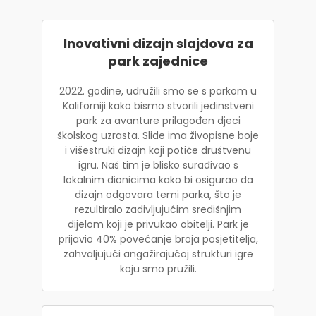
Inovativni dizajn slajdova za
park zajednice
2022. godine, udružili smo se s parkom u
Kaliforniji kako bismo stvorili jedinstveni
park za avanture prilagođen djeci
školskog uzrasta. Slide ima živopisne boje
i višestruki dizajn koji potiče društvenu
igru. Naš tim je blisko surađivao s
lokalnim dionicima kako bi osigurao da
dizajn odgovara temi parka, što je
rezultiralo zadivljujućim središnjim
dijelom koji je privukao obitelji. Park je
prijavio 40% povećanje broja posjetitelja,
zahvaljujući angažirajućoj strukturi igre
koju smo pružili.