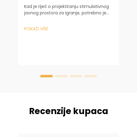
S
Kad je riječ o projektiranju stimulativnog
v
javnog prostora za igranje, potrebno je
mnogo više od kupnje neke opreme za
S
igranje. To uključuje sofisticirano
POKAŽI VIŠE
s
razmatranje i iz inženjerske i iz psihološke
d
perspektive. Dok upravljate velikim
a
općinskim...
P
s
a
Recenzije kupaca