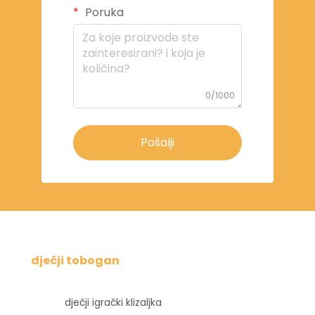
Poruka
0/1000
Pošalji
dječji tobogan
dječji igrački klizaljka