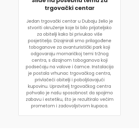
Slide na posebnu temu za
trgovački centar
Jedan trgovački centar u Dubaju želio je
stvoriti okruženje koje bi bilo prijateljsko
za obitelji kako bi privukao više
posjetitelja. Dizajnirali smo prilagođene
toboganove za avanturistički park koji
odgovaraju mornaričkoj temi tržnog
centra, s dizajnom toboganova koji
podsećaju na valove i čamce. Instalacija
je postala vrhunac trgovačkog centra,
privlačeći obitelji i poboljšavajući
kupovinu. Upravitelj trgovačkog centra
pohvalio je našu sposobnost da spojimo
zabavu i estetiku, što je rezultiralo većim
prometom i zadovoljstvom kupaca.