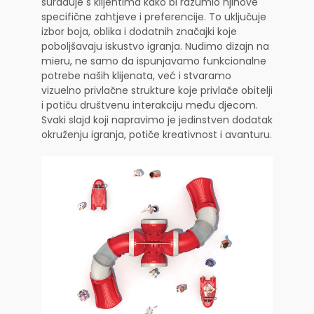
surađuje s klijentima kako bi razumio njihove
specifične zahtjeve i preferencije. To uključuje
izbor boja, oblika i dodatnih značajki koje
poboljšavaju iskustvo igranja. Nudimo dizajn na
mieru, ne samo da ispunjavamo funkcionalne
potrebe naših klijenata, već i stvaramo
vizuelno privlačne strukture koje privlače obitelji
i potiču društvenu interakciju među djecom.
Svaki slajd koji napravimo je jedinstven dodatak
okruženju igranja, potiče kreativnost i avanturu.