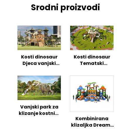
Srodni proizvodi
Kosti dinosaur
Kosti dinosaur
Djeca vanjski
Tematski
penjanje igranje
otvorenog
tobogan
igrališta
penjanje
tobogan Set za
djecu
Vanjski park za
klizanje kostnim
Kombinirana
dinosaurima
klizaljka Dreams