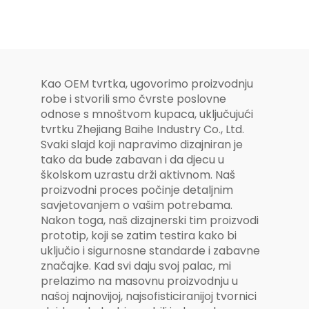
serija, čarobno
vanjsko igralište
za djecu
Kao OEM tvrtka, ugovorimo proizvodnju
robe i stvorili smo čvrste poslovne
odnose s mnoštvom kupaca, uključujući
tvrtku Zhejiang Baihe Industry Co., Ltd.
Svaki slajd koji napravimo dizajniran je
tako da bude zabavan i da djecu u
školskom uzrastu drži aktivnom. Naš
proizvodni proces počinje detaljnim
savjetovanjem o vašim potrebama.
Nakon toga, naš dizajnerski tim proizvodi
prototip, koji se zatim testira kako bi
uključio i sigurnosne standarde i zabavne
značajke. Kad svi daju svoj palac, mi
prelazimo na masovnu proizvodnju u
našoj najnovijoj, najsofisticiranijoj tvornici