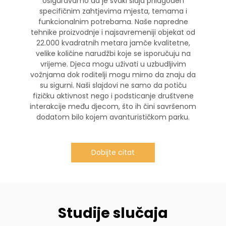
osiguravamo da je svaki slajd prilagođen
specifičnim zahtjevima mjesta, temama i
funkcionalnim potrebama. Naše napredne
tehnike proizvodnje i najsavremeniji objekat od
22.000 kvadratnih metara jamče kvalitetne,
velike količine narudžbi koje se isporučuju na
vrijeme. Djeca mogu uživati u uzbudljivim
vožnjama dok roditelji mogu mirno da znaju da
su sigurni. Naši slajdovi ne samo da potiču
fizičku aktivnost nego i podsticanje društvene
interakcije među djecom, što ih čini savršenom
dodatom bilo kojem avanturističkom parku.
Dobijte citat
Studije slučaja