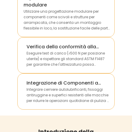
modulare
Utilizzare una progettazione modulare per
componenti come scivoli e strutture per
arrampicata, che consenta un montaggio
flessibile in loco, la sostituzione facile delle parti
danneggiate e la personalizzazione in base alle
dimensioni dei diversi siti.
Verifica della conformità alla
portata
Eseguire test di carico (≥500 N per posizione
utente) e rispettare gli standard ASTM F1487
per garantire che l'attrezzatura possa
sostenere in sicurezza il peso di più bambini
senza deformazioni strutturali.
Integrazione di Componenti a
Basso Manutenzione
Integrare cerniere autolubrificanti, fissaggi
antiruggine e superfici resistenti alle macchie
per ridurre le operazioni quotidiane di pulizia e
manutenzione, abbattendo i costi operativi a
lungo termine per i clienti.
Introduzione della