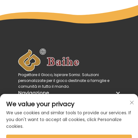
Progettare il Gioco, Ispirare Sorrisi. Soluzioni
personalizzate per il gioco destinate a famiglie e
comunità in tutto il mondo.
Navigazione
Categorie di prodotto
We value your privacy
Contattaci
We use cookies and similar tools to provide our services. If
you don't want to accept all cookies, click Personalize
cookies.