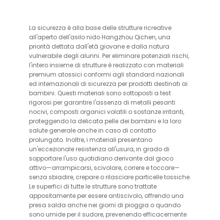
La sicurezza è alla base delle strutture ricreative
all'aperto dell'asilo nido Hangzhou Qichen, una
priorità dettata dall'età giovane e dalla natura
vulnerabile degli alunni. Per eliminare potenziali rischi,
l'intero insieme di strutture è realizzato con materiali
premium atossici conformi agli standard nazionali
ed internazionali di sicurezza per prodotti destinati ai
bambini. Questi materiali sono sottoposti a test
rigorosi per garantire l'assenza di metalli pesanti
nocivi, composti organici volatili o sostanze irritanti,
proteggendo la delicata pelle dei bambini e la loro
salute generale anche in caso di contatto
prolungato. Inoltre, i materiali presentano
un'eccezionale resistenza all'usura, in grado di
sopportare l'uso quotidiano derivante dal gioco
attivo—arrampicarsi, scivolare, correre e toccare—
senza sbiadire, crepare o rilasciare particelle tossiche.
Le superfici di tutte le strutture sono trattate
appositamente per essere antiscivolo, offrendo una
presa salda anche nei giorni di pioggia o quando
sono umide per il sudore, prevenendo efficacemente