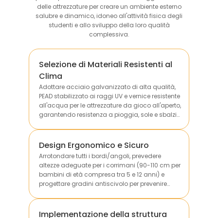
delle attrezzature per creare un ambiente esterno
salubre e dinamico, idoneo all'attività fisica degli
studenti e allo sviluppo della loro qualità
complessiva.
Selezione di Materiali Resistenti al
Clima
Adottare acciaio galvanizzato di alta qualità,
PEAD stabilizzato ai raggi UV e vernice resistente
all'acqua per le attrezzature da gioco all'aperto,
garantendo resistenza a pioggia, sole e sbalzi
di temperatura per prolungarne la durata utile.
Design Ergonomico e Sicuro
Arrotondare tutti i bordi/angoli, prevedere
altezze adeguate per i corrimani (90-110 cm per
bambini di età compresa tra 5 e 12 anni) e
progettare gradini antiscivolo per prevenire
cadute e collisioni durante l'utilizzo.
Implementazione della struttura