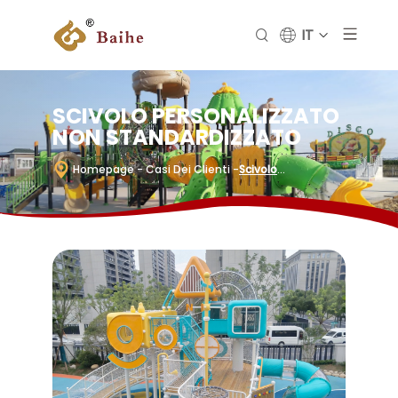
IT
SCIVOLO PERSONALIZZATO
NON STANDARDIZZATO
Homepage
- Casi Dei Clienti
-
Scivolo
Personalizzato Non Standardizzato