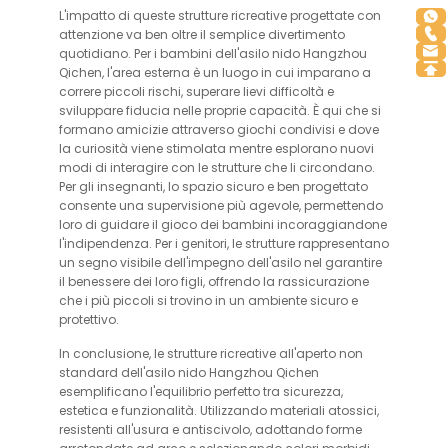
L'impatto di queste strutture ricreative progettate con
attenzione va ben oltre il semplice divertimento
quotidiano. Per i bambini dell'asilo nido Hangzhou
Qichen, l'area esterna è un luogo in cui imparano a
correre piccoli rischi, superare lievi difficoltà e
sviluppare fiducia nelle proprie capacità. È qui che si
formano amicizie attraverso giochi condivisi e dove
la curiosità viene stimolata mentre esplorano nuovi
modi di interagire con le strutture che li circondano.
Per gli insegnanti, lo spazio sicuro e ben progettato
consente una supervisione più agevole, permettendo
loro di guidare il gioco dei bambini incoraggiandone
l'indipendenza. Per i genitori, le strutture rappresentano
un segno visibile dell'impegno dell'asilo nel garantire
il benessere dei loro figli, offrendo la rassicurazione
che i più piccoli si trovino in un ambiente sicuro e
protettivo.
In conclusione, le strutture ricreative all'aperto non
standard dell'asilo nido Hangzhou Qichen
esemplificano l'equilibrio perfetto tra sicurezza,
estetica e funzionalità. Utilizzando materiali atossici,
resistenti all'usura e antiscivolo, adottando forme