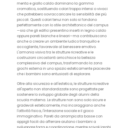
menta e giallo caldo dominano la gamma
cromatica, sostituendo colori troppo intensi o vivaci
che potrebbero sovraccaricare la sensibilità dei più
piccoli. Questi colori tenui non solo si fondono
perfettamente con lo stile architettonico del campus
—sia che gli edifici presentino inserti in legno caldo
oppure pareti bianche e lineari—ma contribuiscono
anche a creare un ambiente ludico tranquillo e
accogliente, favorevole al benessere emotivo.
L'armonia visiva tra le strutture ricreative e le
costruzioni circostanti arricchisce la bellezza
complessiva del campus, trasformando la zona
giochi esterna in uno spazio esteticamente piacevole
che i bambini sono entusiasti di esplorare.
Oltre alla sicurezza e all'estetica, le strutture ricreative
all'aperto non standardizzate sono progettate per
sostenere lo sviluppo globale degli alunni della
scuola materna. Le strutture non sono solo sicure e
gradevoli esteticamente, ma incoraggiano anche
l'attività fisica, l'interazione sociale e il gioco
immaginativo. Pareti da arrampicata basse con
appigli facili da afferrare aiutano i bambini a
sviluppare forza e coordinazione, mentre scivoli larghi