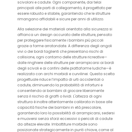
scivoloni e cadute. Ogni componente, dai telai
principali alle parti di collegamento, è progettato per
essere robusto e stabile, garantendo che le strutture
rimangano affidabili e sicure per anni di utilizzo.
Alla selezione dei materiali orientata alla sicurezza si
affianca un design accurato delle strutture, pensato
per proteggere fisicamente i bambini più piccoli
grazie a forme arrotondate. A differenza degli angoli
vivi o dei bordi taglienti che presentano rischi di
collisione, ogni contorno delle strutture ricreative—
dalle ringhiere delle strutture per arrampicarsi ai bordi
degli scivoli e ai confini delle piattaforme ludiche—è
realizzato con archi morbidi e curvilinei. Questa scelta
progettuale riduce l’impatto di urti accidentali o
cadute, diminuendo la probabilità di infortuni e
consentendo ai bambini di giocare liberamente
senza il rischio di graffi o lividi. L'altezza di ogni
struttura è inoltre attentamente calibrata in base alle
capacità fisiche dei bambini in età prescolare,
garantendo loro la possibilità di arrampicarsi, sedersi
e muoversi senza sforzi eccessivi o pericoli di cadute
da altezze elevate. Imbottiture morbide sono
posizionate strategicamente in punti chiave, come al