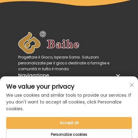
Progettare il Gioco, Ispirare Sorrisi. Soluzioni
personalizzate per il gioco destinate a famiglie e
comunità in tutto il mondo.
Navigazione
Categorie di prodotto
We value your privacy
Contattaci
We use cookies and similar tools to provide our services. If
you don't want to accept all cookies, click Personalize
cookies.
Accept all
Copyright © 2026 di Zhejiang Baihe Industrial
Co., Ltd. |
Informativa sulla privacy
Personalize cookies