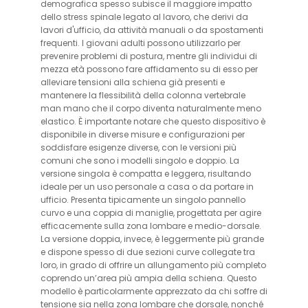
demografica spesso subisce il maggiore impatto
dello stress spinale legato al lavoro, che derivi da
lavori d'ufficio, da attività manuali o da spostamenti
frequenti. I giovani adulti possono utilizzarlo per
prevenire problemi di postura, mentre gli individui di
mezza età possono fare affidamento su di esso per
alleviare tensioni alla schiena già presenti e
mantenere la flessibilità della colonna vertebrale
man mano che il corpo diventa naturalmente meno
elastico. È importante notare che questo dispositivo è
disponibile in diverse misure e configurazioni per
soddisfare esigenze diverse, con le versioni più
comuni che sono i modelli singolo e doppio. La
versione singola è compatta e leggera, risultando
ideale per un uso personale a casa o da portare in
ufficio. Presenta tipicamente un singolo pannello
curvo e una coppia di maniglie, progettata per agire
efficacemente sulla zona lombare e medio-dorsale.
La versione doppia, invece, è leggermente più grande
e dispone spesso di due sezioni curve collegate tra
loro, in grado di offrire un allungamento più completo
coprendo un’area più ampia della schiena. Questo
modello è particolarmente apprezzato da chi soffre di
tensione sia nella zona lombare che dorsale, nonché