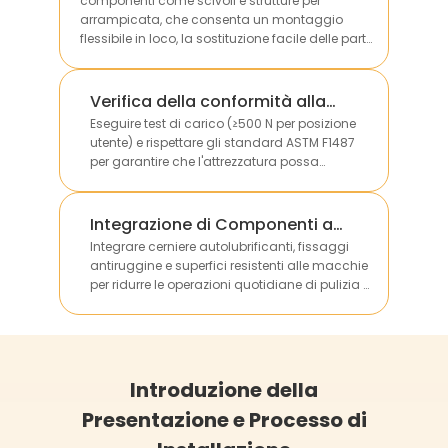
componenti come scivoli e strutture per
arrampicata, che consenta un montaggio
flessibile in loco, la sostituzione facile delle parti
danneggiate e la personalizzazione in base alle
dimensioni dei diversi siti.
Verifica della conformità alla
portata
Eseguire test di carico (≥500 N per posizione
utente) e rispettare gli standard ASTM F1487
per garantire che l'attrezzatura possa
sostenere in sicurezza il peso di più bambini
senza deformazioni strutturali.
Integrazione di Componenti a
Basso Manutenzione
Integrare cerniere autolubrificanti, fissaggi
antiruggine e superfici resistenti alle macchie
per ridurre le operazioni quotidiane di pulizia e
manutenzione, abbattendo i costi operativi a
lungo termine per i clienti.
Introduzione della
Presentazione e Processo di