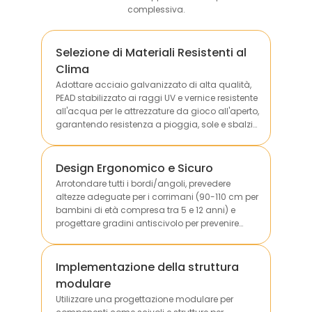
complessiva.
Selezione di Materiali Resistenti al
Clima
Adottare acciaio galvanizzato di alta qualità,
PEAD stabilizzato ai raggi UV e vernice resistente
all'acqua per le attrezzature da gioco all'aperto,
garantendo resistenza a pioggia, sole e sbalzi
di temperatura per prolungarne la durata utile.
Design Ergonomico e Sicuro
Arrotondare tutti i bordi/angoli, prevedere
altezze adeguate per i corrimani (90-110 cm per
bambini di età compresa tra 5 e 12 anni) e
progettare gradini antiscivolo per prevenire
cadute e collisioni durante l'utilizzo.
Implementazione della struttura
modulare
Utilizzare una progettazione modulare per