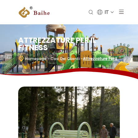
IT
ATTREZZATURE PER IL
FITNESS
Homepage
- Casi Dei Clienti
-
Attrezzature Per Il
Fitness