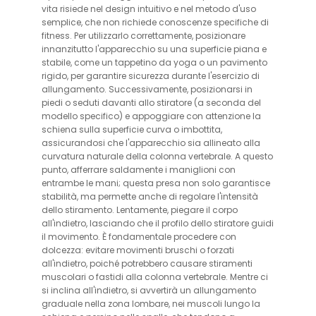
vita risiede nel design intuitivo e nel metodo d'uso
semplice, che non richiede conoscenze specifiche di
fitness. Per utilizzarlo correttamente, posizionare
innanzitutto l'apparecchio su una superficie piana e
stabile, come un tappetino da yoga o un pavimento
rigido, per garantire sicurezza durante l'esercizio di
allungamento. Successivamente, posizionarsi in
piedi o seduti davanti allo stiratore (a seconda del
modello specifico) e appoggiare con attenzione la
schiena sulla superficie curva o imbottita,
assicurandosi che l'apparecchio sia allineato alla
curvatura naturale della colonna vertebrale. A questo
punto, afferrare saldamente i maniglioni con
entrambe le mani; questa presa non solo garantisce
stabilità, ma permette anche di regolare l'intensità
dello stiramento. Lentamente, piegare il corpo
all'indietro, lasciando che il profilo dello stiratore guidi
il movimento. È fondamentale procedere con
dolcezza: evitare movimenti bruschi o forzati
all'indietro, poiché potrebbero causare stiramenti
muscolari o fastidi alla colonna vertebrale. Mentre ci
si inclina all'indietro, si avvertirà un allungamento
graduale nella zona lombare, nei muscoli lungo la