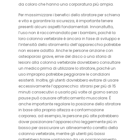
da coloro che hanno una corporatura più ampia.
Per massimizzare i benefici dello stiratore per schiena
e vita e garantire la sicurezza, è importante tenere
presenti alcuni aspetti fondamentali. Innanzitutto,
l’uso non è raccomandato per i bambini, poiché la
loro colonna vertebrale è ancora in fase di sviluppo e
l’intensità dello stiramento dell’apparecchio potrebbe
non essere adatta. Anche le persone anziane con
osteoporosi grave, ernie del disco o una storia di
lesioni alla colonna vertebrale dovrebbero consultare
un medico prima di utilizzare lo stiratore, poiché un
uso improprio potrebbe peggiorare le condizioni
esistenti. Inoltre, gli utenti dovrebbero evitare di usare
eccessivamente l’apparecchio: stirarsi per più di 15
minuti consecutivi o usarlo più volte al giorno senza
pause può causare affaticamento muscolare. È
anche importante regolare la posizione dello stiratore
in base alla propria altezza e conformazione
corporea; ad esempio, le persone più alte potrebbero
dover posizionare l’apparecchio leggermente più in
basso per assicurare un allineamento corretto della
colonna vertebrale, mentre gli utenti più bassi
potrebbero trarre vantaggio da un posizionamento