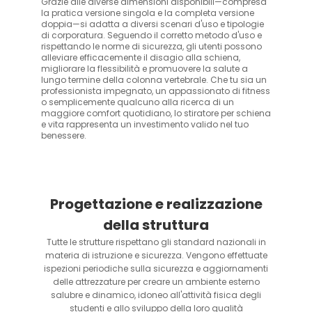
Grazie alle diverse dimensioni disponibili—compresa
la pratica versione singola e la completa versione
doppia—si adatta a diversi scenari d'uso e tipologie
di corporatura. Seguendo il corretto metodo d'uso e
rispettando le norme di sicurezza, gli utenti possono
alleviare efficacemente il disagio alla schiena,
migliorare la flessibilità e promuovere la salute a
lungo termine della colonna vertebrale. Che tu sia un
professionista impegnato, un appassionato di fitness
o semplicemente qualcuno alla ricerca di un
maggiore comfort quotidiano, lo stiratore per schiena
e vita rappresenta un investimento valido nel tuo
benessere.
Progettazione e realizzazione
della struttura
Tutte le strutture rispettano gli standard nazionali in
materia di istruzione e sicurezza. Vengono effettuate
ispezioni periodiche sulla sicurezza e aggiornamenti
delle attrezzature per creare un ambiente esterno
salubre e dinamico, idoneo all'attività fisica degli
studenti e allo sviluppo della loro qualità