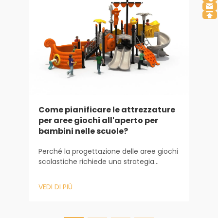
T
a
P
d
Come pianificare le attrezzature
2
per aree giochi all'aperto per
p
bambini nelle scuole?
V
i
s
Perché la progettazione delle aree giochi
s
scolastiche richiede una strategia
a
basata innanzitutto sulla pedagogia.
p
Progettare un'area giochi scolastica è
VEDI DI PIÙ
g
ben diverso dall'installare un insieme di
attrezzature in un giardino privato; si
tratta invece di un investimento