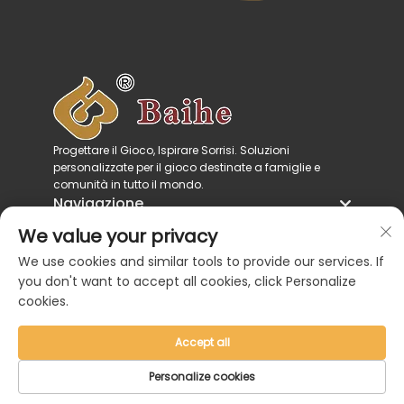
Progettare il Gioco, Ispirare Sorrisi. Soluzioni
personalizzate per il gioco destinate a famiglie e
comunità in tutto il mondo.
Navigazione
Categorie di prodotto
We value your privacy
Contattaci
We use cookies and similar tools to provide our services. If
you don't want to accept all cookies, click Personalize
cookies.
Accept all
Copyright © 2026 di Zhejiang Baihe Industrial
Personalize cookies
Co., Ltd. |
Informativa sulla privacy