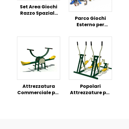
Set Area Giochi
Razzo Spaziale
Parco Giochi
Centro Attività
Esterno per
per Bambini
Bambini Scivolo
all'Aperto
Combinato
Fusione da
Sogno Sicuro e
Divertente
Attrezzatura
Popolari
Commerciale per
Attrezzature per
Fitness
Fitness
all'Aperto,
all'Aperto,
Palestra su
Macchina per
Altalena per
Camminata del
Divertimento
Corpo per