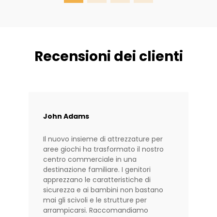
strategico nell'ambiente di sviluppo del
bambino. In Baihe Industry, i nostri 20
anni di ...
Recensioni dei clienti
John Adams
Il nuovo insieme di attrezzature per
aree giochi ha trasformato il nostro
centro commerciale in una
destinazione familiare. I genitori
apprezzano le caratteristiche di
sicurezza e ai bambini non bastano
mai gli scivoli e le strutture per
arrampicarsi. Raccomandiamo