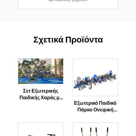
Σχετικά Προϊόντα
Σετ Εξωτερικής
Παιδικής Χαράς με
Εξωτερικό Παιδικό
Θέμα τον Πυραύλο,
Πάρκο Ονειρική
Κέντρο
Σύγχωση
Δραστηριοτήτων
Συνδυασμού
για Παιδιά
Καταπακτών