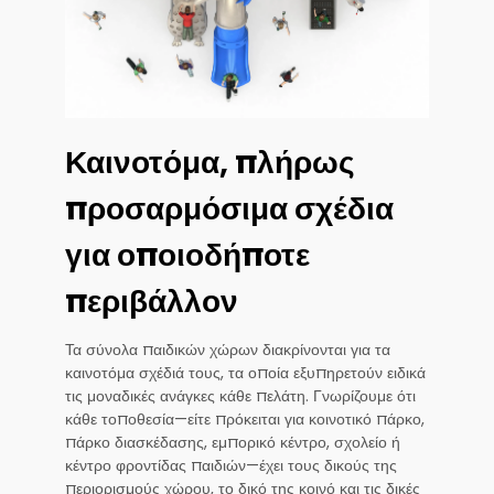
Καινοτόμα, πλήρως
προσαρμόσιμα σχέδια
για οποιοδήποτε
περιβάλλον
Τα σύνολα παιδικών χώρων διακρίνονται για τα
καινοτόμα σχέδιά τους, τα οποία εξυπηρετούν ειδικά
τις μοναδικές ανάγκες κάθε πελάτη. Γνωρίζουμε ότι
κάθε τοποθεσία—είτε πρόκειται για κοινοτικό πάρκο,
πάρκο διασκέδασης, εμπορικό κέντρο, σχολείο ή
κέντρο φροντίδας παιδιών—έχει τους δικούς της
περιορισμούς χώρου, το δικό της κοινό και τις δικές