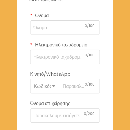
Όνομα
0/100
Ηλεκτρονικό ταχυδρομείο
0/100
Κινητό/WhatsApp
0/100
Κωδικός
Όνομα επιχείρησης
0/200