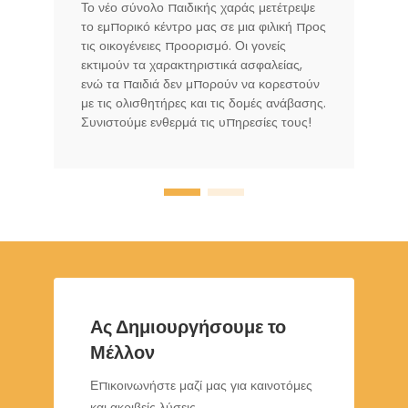
Το νέο σύνολο παιδικής χαράς μετέτρεψε
το εμπορικό κέντρο μας σε μια φιλική προς
τις οικογένειες προορισμό. Οι γονείς
εκτιμούν τα χαρακτηριστικά ασφαλείας,
ενώ τα παιδιά δεν μπορούν να κορεστούν
με τις ολισθητήρες και τις δομές ανάβασης.
Συνιστούμε ενθερμά τις υπηρεσίες τους!
Ας Δημιουργήσουμε το
Μέλλον
Επικοινωνήστε μαζί μας για καινοτόμες
και ακριβείς λύσεις.