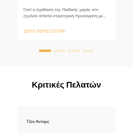
π
Δ
B
Γιατί η σχεδίαση της παιδικής χαράς στο
α
σχολείο απαιτεί στρατηγική προσέγγιση με
χ
προτεραιότητα την παιδαγωγική διάσταση; Η
ε
δημιουργία ενός παιδικού χώρου στο σχολείο
ΔΕΙΤΕ ΠΕΡΙΣΣΟΤΕΡΑ
απέχει πολύ από την εγκατάσταση ενός
συνόλου για οπίσθιο χώρο· αποτελεί μια
στρατηγική επένδυση στο αναπτυξιακό
περιβάλλον του παιδιού. Στη Baihe Industry,
οι 20 χρόνια εμπειρίας μας...
Κριτικές Πελατών
Τζον Άνταμς