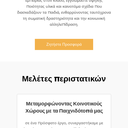
εμπειρίας στον κλάδο, εγγυώμαστε υψηλής
ποιότητας υλικά και καινοτόμα σχέδια που
διασκεδάζουν τα παιδιά, ενθαρρύνοντας ταυτόχρονα
τη σωματική δραστηριότητα και την κοινωνική
αλληλεπίδραση.
Ζητήστε Προσφορά
Μελέτες περιστατικών
Μεταμορφώνοντας Κοινοτικούς
Χώρους με τα Παιχνιδότοπά μας
σε ένα πρόσφατο έργο, συνεργαστήκαμε με