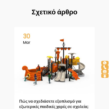
Σχετικό άρθρο
30
Mar
Τ
Α
Γ
Π
Πώς να σχεδιάσετε εξοπλισμό για
τ
εξωτερικές παιδικές χαρές σε σχολεία;