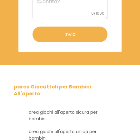
0/1000
Invia
parco Giocattoli per Bambini
All'aperto
area giochi all'aperto sicura per
bambini
area giochi all'aperto unica per
bambini