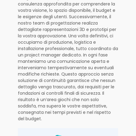
consulenza approfondita per comprendere la
vostra visione, lo spazio disponibile, il budget e
le esigenze degli utenti. Successivamente, il
nostro team di progettazione realizza
dettagliate rappresentazioni 3D e prototipi per
la vostra approvazione. Una volta definitivi, ci
occupiamo di produzione, logistica e
installazione professionale, tutto coordinato da
un project manager dedicato. In ogni fase
manteniamo una comunicazione aperta e
interveniamo tempestivamente su eventuali
modifiche richieste. Questo approccio senza
soluzione di continuità garantisce che nessun
dettaglio venga trascurato, dai requisiti per le
fondazioni ai controlli finali di sicurezza. Il
risultato è un’area giochi che non solo
soddisfa, ma supera le vostre aspettative,
consegnata nei tempi previsti e nel rispetto
del budget.