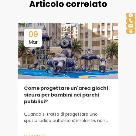
Articolo correlato
09
Mar
Come progettare un'area giochi
sicura per bambini nei parchi
i
pubblici?
L
Quando si tratta di progettare uno
g
spazio ludico pubblico stimolante, non
u
basta semplicemente acquistare alcune
s
attrezzature per il gioco. È necessaria
V