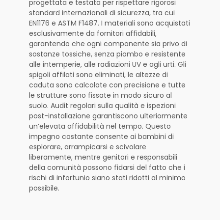
progettata e testata per rispettare rigorosi
standard internazionali di sicurezza, tra cui
EN1176 e ASTM F1487. I materiali sono acquistati
esclusivamente da fornitori affidabili,
garantendo che ogni componente sia privo di
sostanze tossiche, senza piombo e resistente
alle intemperie, alle radiazioni UV e agli urti. Gli
spigoli affilati sono eliminati, le altezze di
caduta sono calcolate con precisione e tutte
le strutture sono fissate in modo sicuro al
suolo. Audit regolari sulla qualità e ispezioni
post-installazione garantiscono ulteriormente
un’elevata affidabilità nel tempo. Questo
impegno costante consente ai bambini di
esplorare, arrampicarsi e scivolare
liberamente, mentre genitori e responsabili
della comunità possono fidarsi del fatto che i
rischi di infortunio siano stati ridotti al minimo
possibile.