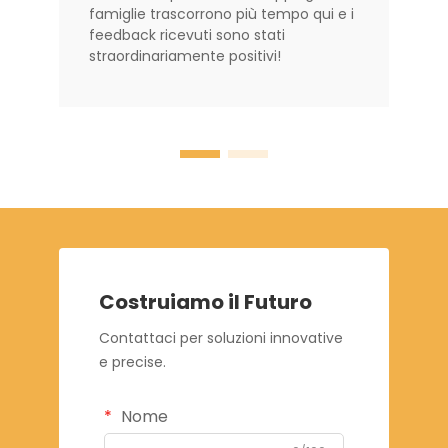
famiglie trascorrono più tempo qui e i
feedback ricevuti sono stati
straordinariamente positivi!
Costruiamo il Futuro
Contattaci per soluzioni innovative
e precise.
Nome