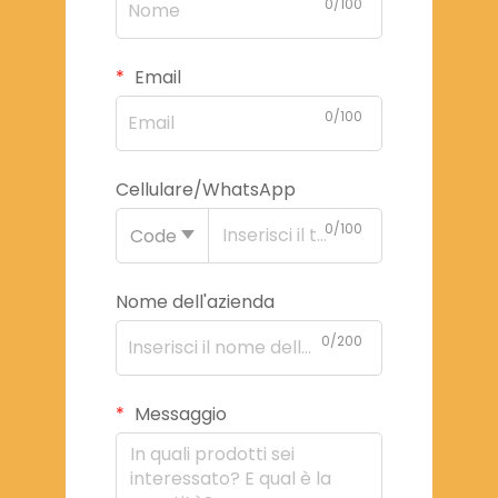
0/100
Email
0/100
Cellulare/WhatsApp
0/100
Code
Nome dell'azienda
0/200
Messaggio