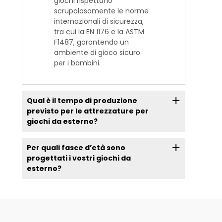
giochi rispettano
scrupolosamente le norme
internazionali di sicurezza,
tra cui la EN 1176 e la ASTM
F1487, garantendo un
ambiente di gioco sicuro
per i bambini.
Qual è il tempo di produzione
previsto per le attrezzature per
giochi da esterno?
Per quali fasce d’età sono
progettati i vostri giochi da
esterno?