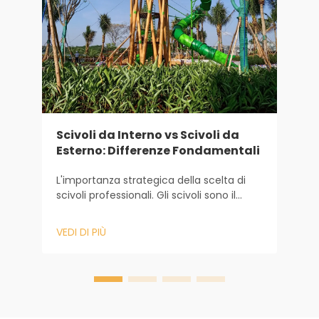
N
Scivoli da Interno vs Scivoli da
g
Esterno: Differenze Fondamentali
L
L'importanza strategica della scelta di
s
scivoli professionali. Gli scivoli sono il
p
cuore di qualsiasi area giochi per
s
bambini, costituendo l’attrazione
V
VEDI DI PIÙ
r
principale che mantiene i piccoli
t
coinvolti per ore e ore. Per i progettisti di
s
aree giochi, gli amministratori scolastici e
i commerc...