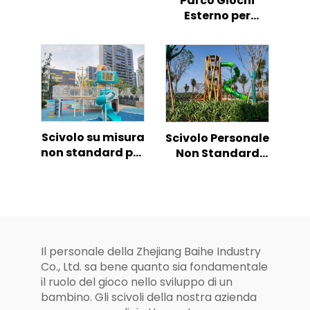
Parco Giochi
Dinosauri a
Esterno per
forma di Osso
Bambini Scivolo
con scivolo e
Combinato
arrampicata per
Fusione da
bambini
Sogno Sicuro e
Divertente
Scivolo su misura
Scivolo Personale
non standard per
Non Standard
bambini
per Giochi per
Bambini
Il personale della Zhejiang Baihe Industry
Co., Ltd. sa bene quanto sia fondamentale
il ruolo del gioco nello sviluppo di un
bambino. Gli scivoli della nostra azienda