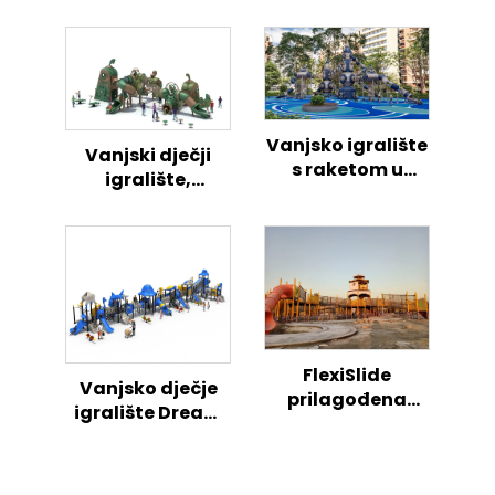
Vanjsko igralište
Vanjski dječji
s raketom u
igralište,
svemiru – centar
igraonica s
aktivnosti za
temom pilića
djecu
FlexiSlide
Vanjsko dječje
prilagođena
igralište Dream
nestandardna
Fusion
dječja igraonica
kombinirana
klizaljka, sigurno