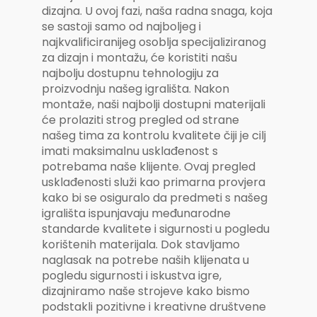
dizajna. U ovoj fazi, naša radna snaga, koja
se sastoji samo od najboljeg i
najkvalificiranijeg osoblja specijaliziranog
za dizajn i montažu, će koristiti našu
najbolju dostupnu tehnologiju za
proizvodnju našeg igrališta. Nakon
montaže, naši najbolji dostupni materijali
će prolaziti strog pregled od strane
našeg tima za kontrolu kvalitete čiji je cilj
imati maksimalnu usklađenost s
potrebama naše klijente. Ovaj pregled
usklađenosti služi kao primarna provjera
kako bi se osiguralo da predmeti s našeg
igrališta ispunjavaju međunarodne
standarde kvalitete i sigurnosti u pogledu
korištenih materijala. Dok stavljamo
naglasak na potrebe naših klijenata u
pogledu sigurnosti i iskustva igre,
dizajniramo naše strojeve kako bismo
podstakli pozitivne i kreativne društvene