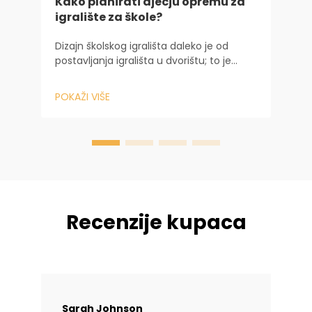
Kako planirati dječju opremu za
igralište za škole?
S
u
Dizajn školskog igrališta daleko je od
d
postavljanja igrališta u dvorištu; to je
j
strateško ulaganje u razvojno okruženje
P
j
djeteta. U Baihe Industriji, naša 20
POKAŽI VIŠE
s
godina...
Recenzije kupaca
Sarah Johnson