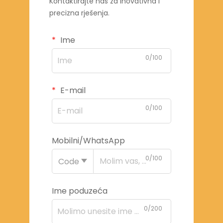
Kontaktirajte nas za inovativna i
precizna rješenja.
Ime
0/100
E-mail
0/100
Mobilni/WhatsApp
0/100
Code
Ime poduzeća
0/200