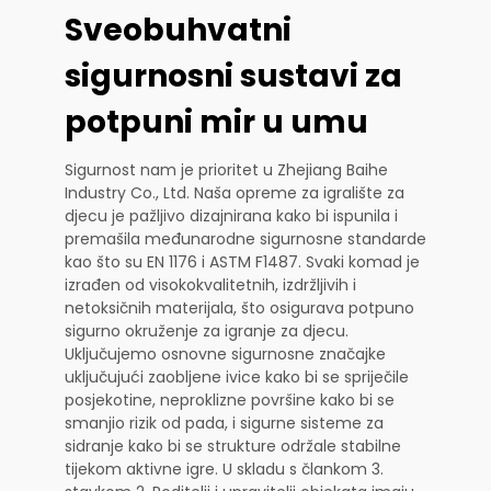
Sveobuhvatni
sigurnosni sustavi za
potpuni mir u umu
Sigurnost nam je prioritet u Zhejiang Baihe
Industry Co., Ltd. Naša opreme za igralište za
djecu je pažljivo dizajnirana kako bi ispunila i
premašila međunarodne sigurnosne standarde
kao što su EN 1176 i ASTM F1487. Svaki komad je
izrađen od visokokvalitetnih, izdržljivih i
netoksičnih materijala, što osigurava potpuno
sigurno okruženje za igranje za djecu.
Uključujemo osnovne sigurnosne značajke
uključujući zaobljene ivice kako bi se spriječile
posjekotine, neproklizne površine kako bi se
smanjio rizik od pada, i sigurne sisteme za
sidranje kako bi se strukture održale stabilne
tijekom aktivne igre. U skladu s člankom 3.