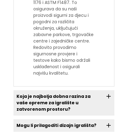
1176 i ASTM F1487. To
osigurava da su naši
proizvodi sigurni za djecu i
pogodni za različita
okruženja, uključujući
zabavne parkove, trgovačke
centre i zajedničke centre.
Redovito provodimo
sigurnosne provjere i
testove kako bismo održali
usklađenost i osigurali
najvišu kvalitetu.
Koja je najbolja dobna razina za
vaše opreme za igralište u
zatvorenom prostoru?
Mogu li prilagoditi dizajn igrališta?