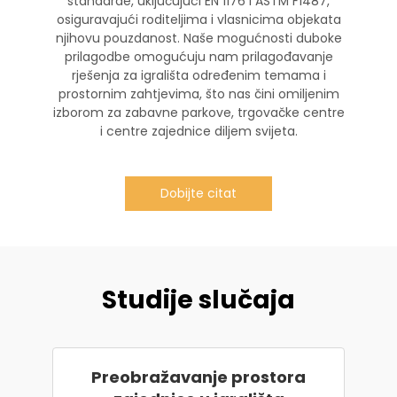
standarde, uključujući EN 1176 i ASTM F1487,
osiguravajući roditeljima i vlasnicima objekata
njihovu pouzdanost. Naše mogućnosti duboke
prilagodbe omogućuju nam prilagođavanje
rješenja za igrališta određenim temama i
prostornim zahtjevima, što nas čini omiljenim
izborom za zabavne parkove, trgovačke centre
i centre zajednice diljem svijeta.
Dobijte citat
Studije slučaja
Preobražavanje prostora