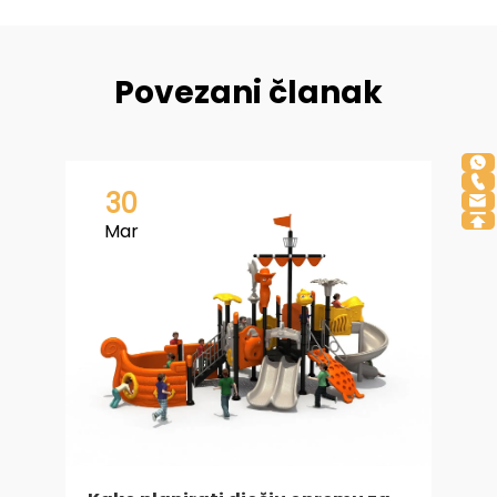
Povezani članak
30
Mar
s