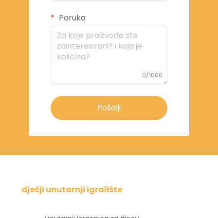
Poruka
0/1000
Pošalji
dječji unutarnji igralište