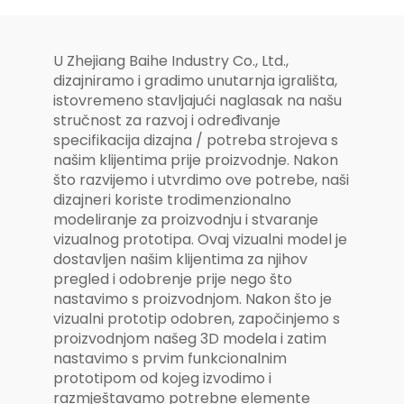
i zabavno
U Zhejiang Baihe Industry Co., Ltd.,
dizajniramo i gradimo unutarnja igrališta,
istovremeno stavljajući naglasak na našu
stručnost za razvoj i određivanje
specifikacija dizajna / potreba strojeva s
našim klijentima prije proizvodnje. Nakon
što razvijemo i utvrdimo ove potrebe, naši
dizajneri koriste trodimenzionalno
modeliranje za proizvodnju i stvaranje
vizualnog prototipa. Ovaj vizualni model je
dostavljen našim klijentima za njihov
pregled i odobrenje prije nego što
nastavimo s proizvodnjom. Nakon što je
vizualni prototip odobren, započinjemo s
proizvodnjom našeg 3D modela i zatim
nastavimo s prvim funkcionalnim
prototipom od kojeg izvodimo i
razmještavamo potrebne elemente