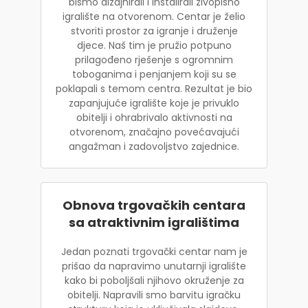
bismo dizajnirali i instalirali živopisno
igralište na otvorenom. Centar je želio
stvoriti prostor za igranje i druženje
djece. Naš tim je pružio potpuno
prilagođeno rješenje s ogromnim
toboganima i penjanjem koji su se
poklapali s temom centra. Rezultat je bio
zapanjujuće igralište koje je privuklo
obitelji i ohrabrivalo aktivnosti na
otvorenom, značajno povećavajući
angažman i zadovoljstvo zajednice.
Obnova trgovačkih centara
sa atraktivnim igralištima
Jedan poznati trgovački centar nam je
prišao da napravimo unutarnji igralište
kako bi poboljšali njihovo okruženje za
obitelji. Napravili smo barvitu igračku