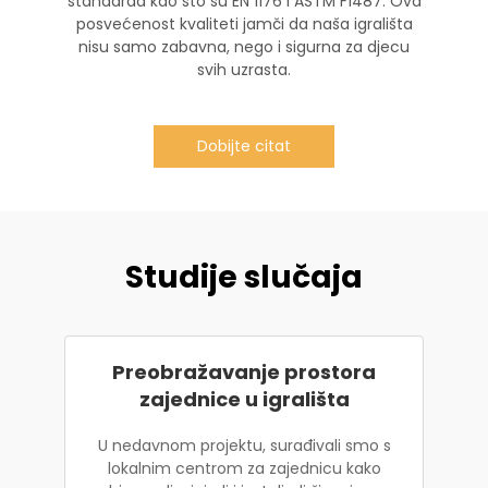
standarda kao što su EN 1176 i ASTM F1487. Ova
posvećenost kvaliteti jamči da naša igrališta
nisu samo zabavna, nego i sigurna za djecu
svih uzrasta.
Dobijte citat
Studije slučaja
Preobražavanje prostora
zajednice u igrališta
U nedavnom projektu, surađivali smo s
lokalnim centrom za zajednicu kako