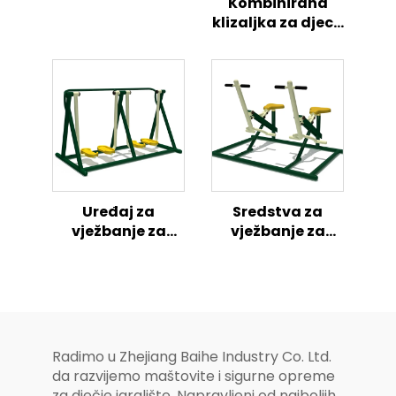
Kombinirana
svemiru – centar
klizaljka za djecu
aktivnosti za
s morskom
djecu
avanturom
vanjska igrališta
Uređaj za
Sredstva za
vježbanje za
vježbanje za
vanjske
parkove
aktivnosti
visokog
kvaliteta za vrt i
vilu ili park za
rekreaciju-EU-US
Radimo u Zhejiang Baihe Industry Co. Ltd.
Standardi
da razvijemo maštovite i sigurne opreme
sukladni
za dječje igralište. Napravljeni od najboljih