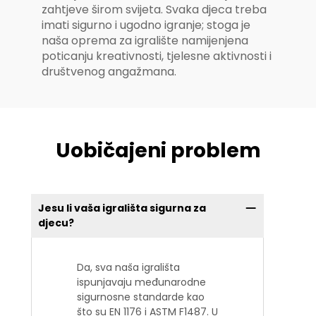
zahtjeve širom svijeta. Svaka djeca treba
imati sigurno i ugodno igranje; stoga je
naša oprema za igralište namijenjena
poticanju kreativnosti, tjelesne aktivnosti i
društvenog angažmana.
Uobičajeni problem
Jesu li vaša igrališta sigurna za
djecu?
Da, sva naša igrališta
ispunjavaju međunarodne
sigurnosne standarde kao
što su EN 1176 i ASTM F1487. U