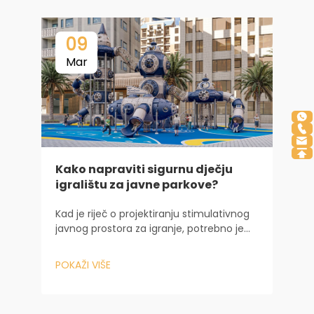
09
Mar
Kako napraviti sigurnu dječju
T
igralištu za javne parkove?
Kad je riječ o projektiranju stimulativnog
Z
javnog prostora za igranje, potrebno je
n
mnogo više od kupnje neke opreme za
d
igranje. To uključuje sofisticirano
v
POKAŽI VIŠE
P
razmatranje i iz inženjerske i iz psihološke
v
perspektive. Dok upravljate velikim
2
općinskim...