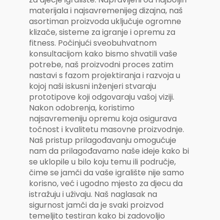
materijala i najsavremenijeg dizajna, naš
asortiman proizvoda uključuje ogromne
klizače, sisteme za igranje i opremu za
fitness. Počinjući sveobuhvatnom
konsultacijom kako bismo shvatili vaše
potrebe, naš proizvodni proces zatim
nastavi s fazom projektiranja i razvoja u
kojoj naši iskusni inženjeri stvaraju
prototipove koji odgovaraju vašoj viziji.
Nakon odobrenja, koristimo
najsavremeniju opremu koja osigurava
točnost i kvalitetu masovne proizvodnje.
Naš pristup prilagođavanju omogućuje
nam da prilagođavamo naše ideje kako bi
se uklopile u bilo koju temu ili područje,
čime se jamči da vaše igralište nije samo
korisno, već i ugodno mjesto za djecu da
istražuju i uživaju. Naš naglasak na
sigurnost jamči da je svaki proizvod
temeljito testiran kako bi zadovoljio