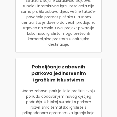
strukturu koja je uključivala slajdove,
tunele i interaktivne igre. Instalacija nije
samo pružila zabavu djeci, već je također
povećala promet pješaka u tržnom
centru, što je dovelo do većih prodaja za
trgovce na malo. Ovaj projekt pokazuje
kako naša igrališta mogu pretvoriti
komercijalne prostore u obiteljske
destinacije.
Poboljšanje zabavnih
parkova jedinstvenim
igračkim iskustvima
Jedan zabavni park je želio proširiti svoju
ponudu dodavanjem novog dječjeg
područja. U bliskoj suradnji s parkom
razvili smo tematsko igralište s
prilagođenom opremom za igranje koja