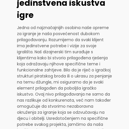
jedinstvena iskustva
igre
Jedna od najznačajnijih osobina naše opreme
za igranje je naša posvećenost dubokom
prilagođavanju. Razumijemo da svaki klijent
ima jedinstvene potrebe i vizije za svoje
igrališta. Naš dizajnerski tim surađuje s
klijentima kako bi stvorio prilagođena rješenja
koja odražavaju njihove specifične teme i
funkcionalne zahtjeve. Bilo da je riječ o igračkoj
strukturi piratskog broda ili o ukrasu za penjanje
na temu džungle, mi osiguramo da je svaki
element prilagođen da poboljša igračko
iskustvo. Ovaj nivo prilagođavanja ne samo da
nas razlikuje od konkurenata, već nam također
omogućuje da stvorimo nezaboravna
okruženja za igranje koja se odzvučavaju na
djecu i obitelji. Usredotočenjem na specifične
potrebe svakog projekta, jamčimo da naša