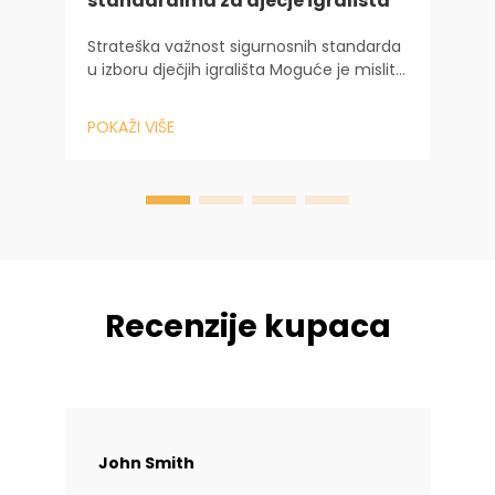
standardima za dječje igrališta
i
d
Strateška važnost sigurnosnih standarda
z
u izboru dječjih igrališta Moguće je misliti
P
i
da je izbor dječijih igrališta više od
n
jednostavne estetske stvari. Međutim, to
POKAŽI VIŠE
n
je pitanje osnovnog razvoja djeteta i
stvaranje...
Recenzije kupaca
John Smith