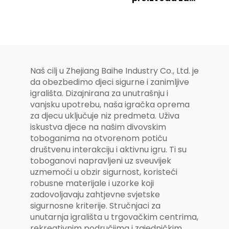
vanjsko igralište
proizvodnju
za djecu
električnih vozila
Naš cilj u Zhejiang Baihe Industry Co., Ltd. je
da obezbedimo djeci sigurne i zanimljive
igrališta. Dizajnirana za unutrašnju i
vanjsku upotrebu, naša igračka oprema
za djecu uključuje niz predmeta. Uživa
iskustva djece na našim divovskim
toboganima na otvorenom potiču
društvenu interakciju i aktivnu igru. Ti su
toboganovi napravljeni uz sveuvijek
uzmemoći u obzir sigurnost, koristeći
robusne materijale i uzorke koji
zadovoljavaju zahtjevne svjetske
sigurnosne kriterije. Stručnjaci za
unutarnja igrališta u trgovačkim centrima,
rekreativnim područjima i zajedničkim