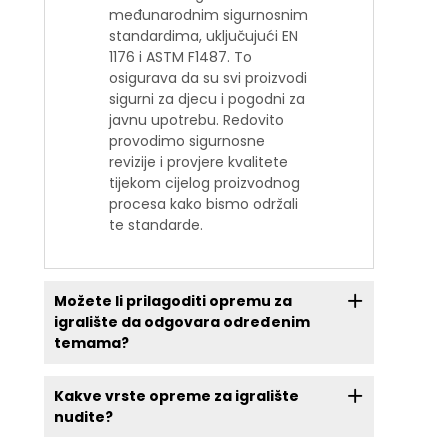
međunarodnim sigurnosnim
standardima, uključujući EN
1176 i ASTM F1487. To
osigurava da su svi proizvodi
sigurni za djecu i pogodni za
javnu upotrebu. Redovito
provodimo sigurnosne
revizije i provjere kvalitete
tijekom cijelog proizvodnog
procesa kako bismo održali
te standarde.
Možete li prilagoditi opremu za
igralište da odgovara određenim
temama?
Kakve vrste opreme za igralište
nudite?