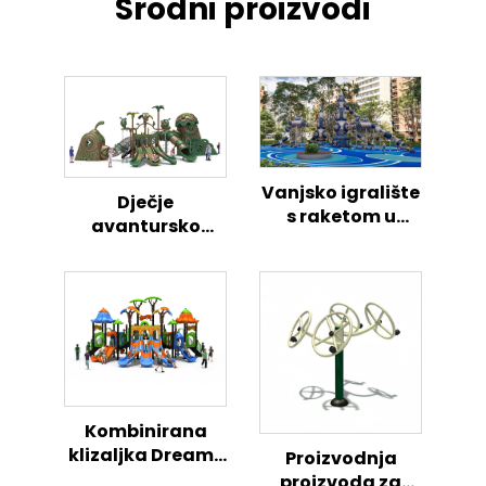
Srodni proizvodi
Vanjsko igralište
Dječje
s raketom u
avantursko
svemiru – centar
vanjsko igralište
aktivnosti za
s temom pilića
djecu
Kombinirana
klizaljka Dreams
Proizvodnja
serija, čarobno
proizvoda za