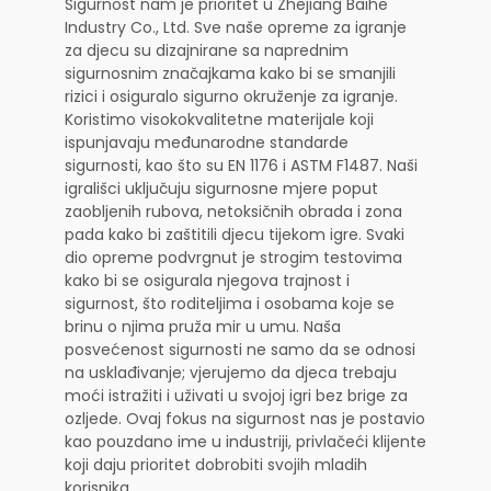
Sigurnost nam je prioritet u Zhejiang Baihe
Industry Co., Ltd. Sve naše opreme za igranje
za djecu su dizajnirane sa naprednim
sigurnosnim značajkama kako bi se smanjili
rizici i osiguralo sigurno okruženje za igranje.
Koristimo visokokvalitetne materijale koji
ispunjavaju međunarodne standarde
sigurnosti, kao što su EN 1176 i ASTM F1487. Naši
igrališci uključuju sigurnosne mjere poput
zaobljenih rubova, netoksičnih obrada i zona
pada kako bi zaštitili djecu tijekom igre. Svaki
dio opreme podvrgnut je strogim testovima
kako bi se osigurala njegova trajnost i
sigurnost, što roditeljima i osobama koje se
brinu o njima pruža mir u umu. Naša
posvećenost sigurnosti ne samo da se odnosi
na usklađivanje; vjerujemo da djeca trebaju
moći istražiti i uživati u svojoj igri bez brige za
ozljede. Ovaj fokus na sigurnost nas je postavio
kao pouzdano ime u industriji, privlačeći klijente
koji daju prioritet dobrobiti svojih mladih
korisnika.