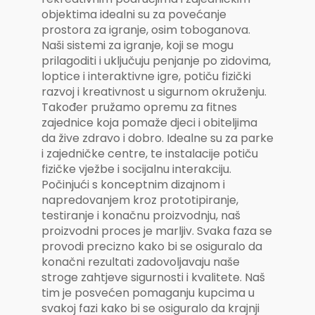
objektima idealni su za povećanje
prostora za igranje, osim toboganova.
Naši sistemi za igranje, koji se mogu
prilagoditi i uključuju penjanje po zidovima,
loptice i interaktivne igre, potiču fizički
razvoj i kreativnost u sigurnom okruženju.
Također pružamo opremu za fitnes
zajednice koja pomaže djeci i obiteljima
da žive zdravo i dobro. Idealne su za parke
i zajedničke centre, te instalacije potiču
fizičke vježbe i socijalnu interakciju.
Počinjući s konceptnim dizajnom i
napredovanjem kroz prototipiranje,
testiranje i konačnu proizvodnju, naš
proizvodni proces je marljiv. Svaka faza se
provodi precizno kako bi se osiguralo da
konačni rezultati zadovoljavaju naše
stroge zahtjeve sigurnosti i kvalitete. Naš
tim je posvećen pomaganju kupcima u
svakoj fazi kako bi se osiguralo da krajnji