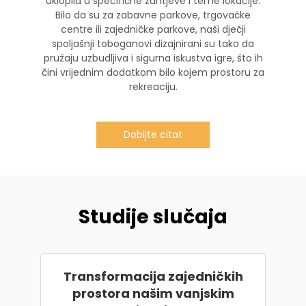
uklopila u specifične zahtjeve i teme lokacije.
Bilo da su za zabavne parkove, trgovačke
centre ili zajedničke parkove, naši dječji
spoljašnji toboganovi dizajnirani su tako da
pružaju uzbudljiva i sigurna iskustva igre, što ih
čini vrijednim dodatkom bilo kojem prostoru za
rekreaciju.
Dobijte citat
Studije slučaja
Transformacija zajedničkih
prostora našim vanjskim