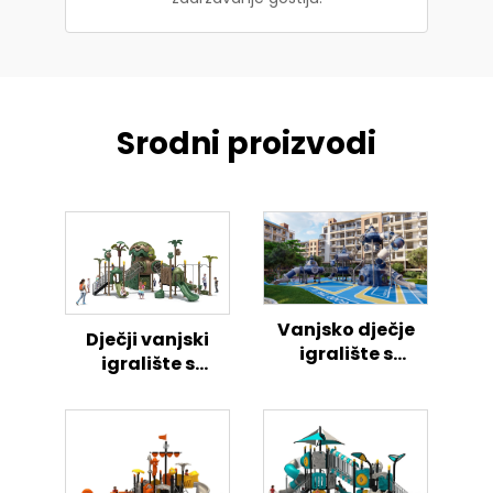
Srodni proizvodi
Vanjsko dječje
Dječji vanjski
igralište s
igralište s
temom
temom pilića
svemirske rakete