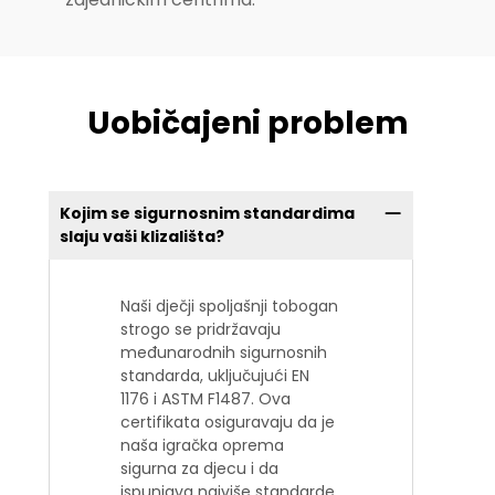
Uobičajeni problem
Kojim se sigurnosnim standardima
slaju vaši klizališta?
Naši dječji spoljašnji tobogan
strogo se pridržavaju
međunarodnih sigurnosnih
standarda, uključujući EN
1176 i ASTM F1487. Ova
certifikata osiguravaju da je
naša igračka oprema
sigurna za djecu i da
ispunjava najviše standarde