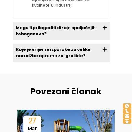
kvalitete u industriji.
Mogu li prilagoditi dizajn spoljašnjih
toboganova?
Koje je vrijeme isporuke za velike
narudžbe opreme za igralište?
Povezani članak
27
Mar