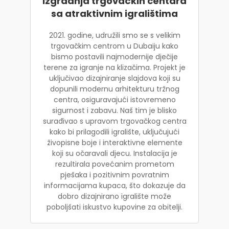
Izgradnja trgovačkih centara
sa atraktivnim igralištima
2021. godine, udružili smo se s velikim
trgovačkim centrom u Dubaiju kako
bismo postavili najmodernije dječije
terene za igranje na klizačima. Projekt je
uključivao dizajniranje slajdova koji su
dopunili modernu arhitekturu tržnog
centra, osiguravajući istovremeno
sigurnost i zabavu. Naš tim je blisko
surađivao s upravom trgovačkog centra
kako bi prilagodili igralište, uključujući
živopisne boje i interaktivne elemente
koji su očaravali djecu. Instalacija je
rezultirala povećanim prometom
pješaka i pozitivnim povratnim
informacijama kupaca, što dokazuje da
dobro dizajnirano igralište može
poboljšati iskustvo kupovine za obitelji.