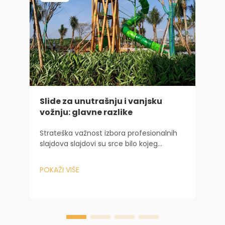
Slide za unutrašnju i vanjsku
s
vožnju: glavne razlike
S
Strateška važnost izbora profesionalnih
u
slajdova slajdovi su srce bilo kojeg
d
dječijeg igrališta, služe kao primarna
j
atrakcija koja zadržava djecu angažirane
P
POKAŽI VIŠE
j
satima. Za dizajnere igrališta, školske
s
administratore i trgovce...