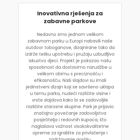
Inovativna rješenja za
zabavne parkove
Nedavno smo jednom velikom
zabavnom parku u Europi nabavili naše
outdoor toboganove, dizajnirane tako da
izdrže tešku upotrebu i pružaju uzbudljivo
iskustvo djeci. Projekt je pokazao našu
sposobnost da dostavimo narudžbe u
velikom obimu s preciznošću i
efikasnošću. Naši slajdovi su imali
jedinstveni dizajn koji se savršeno uklapa
u temu parka, nudeći različite visine i
vrste slajdova kako bi se zadovoljile
različite starosne skupine. Park je prijavio
značajno povećanje zadovoljstva
posjetitelja i redovnih kupaca, što
naglašava važnost visokokvalitetne
opreme za igralište za privlačenje i
zadržavanje gostiju.