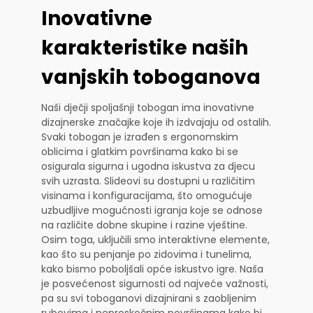
Inovativne
karakteristike naših
vanjskih toboganova
Naši dječji spoljašnji tobogan ima inovativne
dizajnerske značajke koje ih izdvajaju od ostalih.
Svaki tobogan je izrađen s ergonomskim
oblicima i glatkim površinama kako bi se
osigurala sigurna i ugodna iskustva za djecu
svih uzrasta. Slideovi su dostupni u različitim
visinama i konfiguracijama, što omogućuje
uzbudljive mogućnosti igranja koje se odnose
na različite dobne skupine i razine vještine.
Osim toga, uključili smo interaktivne elemente,
kao što su penjanje po zidovima i tunelima,
kako bismo poboljšali opće iskustvo igre. Naša
je posvećenost sigurnosti od najveće važnosti,
pa su svi toboganovi dizajnirani s zaobljenim
rubovima i neproskočnim površinama kako bi