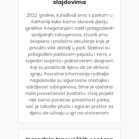
slajdovima
2022. godine, surađivali smo s parkom u
Kaliforniji kako bismo obnovili dječju
igralište. Integriranjem naših prilagođenih
spoljašnjih toboganova, stvorili smo
živopisno i privlačno okruženje koje je
privuklo više obitelji u park. Slideovi su
prilagođeni parkovom pejzažu i temi, s
svijetlim bojama i jedinstvenim dizajnom
koji su podsticali djecu da se aktivno
igraju. Povratne informacije roditelja
naglašavale su sigurnosne značajke i
izdržljivost toboganova, čime je ojačana
naša posvećenost kvalitetu. Ovaj projekt
nije samo povećao privlačnost parka,
već je također pružio i siguran prostor za
djecu da uživaju u igri na otvorenom.