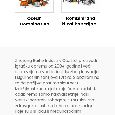
Ocean
Kombinirana
Combination
klizaljka serija za
Slide Series Dječji
vanjsko dječje
vanjski igralni
igralište Dreams,
teren
sve u jednom
Zhejiang Baihe Industry Co., Ltd. proizvodi
igračku opremu od 2004. godine i već
neko vrijeme vodi industriju zbog inovacija
i sigurnosnih zahtjeva tvrtke. S obzirom na
to da pažljivo pratimo sigurnost i
izdržljivost materijala koje ćemo koristiti,
odabiremo samo najkvalitetnije. Naši
vanjski ogromni toboganji su strukturno
zdravi jer koristimo tehnike proizvodnje
koje su u skladu s međunarodnim