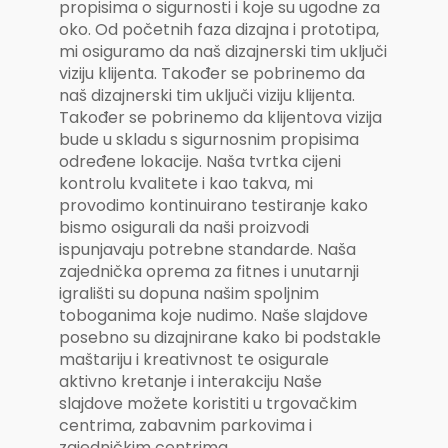
propisima o sigurnosti i koje su ugodne za
oko. Od početnih faza dizajna i prototipa,
mi osiguramo da naš dizajnerski tim uključi
viziju klijenta. Također se pobrinemo da
naš dizajnerski tim uključi viziju klijenta.
Također se pobrinemo da klijentova vizija
bude u skladu s sigurnosnim propisima
određene lokacije. Naša tvrtka cijeni
kontrolu kvalitete i kao takva, mi
provodimo kontinuirano testiranje kako
bismo osigurali da naši proizvodi
ispunjavaju potrebne standarde. Naša
zajednička oprema za fitnes i unutarnji
igrališti su dopuna našim spoljnim
toboganima koje nudimo. Naše slajdove
posebno su dizajnirane kako bi podstakle
maštariju i kreativnost te osigurale
aktivno kretanje i interakciju Naše
slajdove možete koristiti u trgovačkim
centrima, zabavnim parkovima i
zajedničkim centrima.