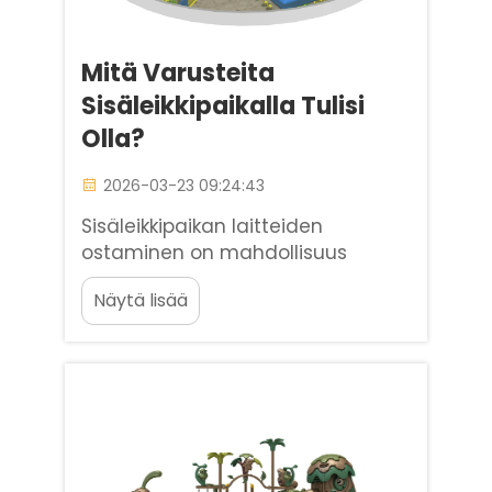
Mitä Varusteita
Sisäleikkipaikalla Tulisi
Olla?
2026-03-23 09:24:43
Sisäleikkipaikan laitteiden
ostaminen on mahdollisuus
investoida sekä lasten
Näytä lisää
kehitykseen että liiketoiminnan
kestävyyteen. Vuosien
kokemukseni perusteella
Baiheplay-tilojen omistajien
kanssa ymmärrän suoran
yhteyden...