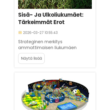
Sisä- Ja Ulkoliukumäet:
Tärkeimmät Erot
2026-03-27 10:55:43
Strateginen merkitys
ammattimaisen liukumäen
valinnassa. Liukumäet ovat minkä
Näytä lisää
tahansa lasten leikkipaikan ydin,
ja ne toimivat pääasiallisena
vetovoimatekijänä, joka pitää
lapset kiinnostuneina tunteja
pitkään. Leikkipaikkojen
suunnittelijoille, koulujen johtajille
ja kaupallisille...