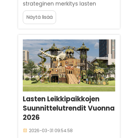
strateginen merkitys lasten
leikkipaikkojen valinnassa. Voidaan
Näytä lisää
ajatella, että lasten leikkipaikkojen
valinta on enemmän kuin pelkkä
esteettinen kysymys. Se on itse
asiassa olennainen osa lasten
kehitystä ja turvallisen... luomista.
Lasten Leikkipaikkojen
Suunnittelutrendit Vuonna
2026
2026-03-31 09:54:58