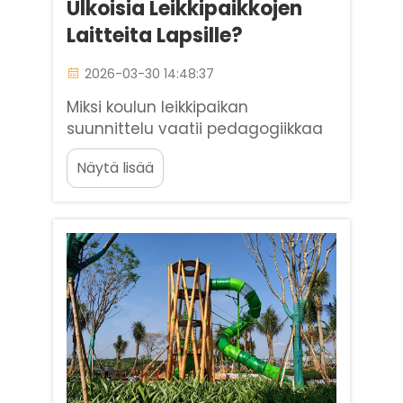
Ulkoisia Leikkipaikkojen
Laitteita Lapsille?
2026-03-30 14:48:37
Miksi koulun leikkipaikan
suunnittelu vaatii pedagogiikkaa
ensisijaisena strategiana? Koulun
Näytä lisää
leikkipaikan suunnittelu on hyvin
erilaista kuin takapihan
leikkipaikan asentaminen; se on
strateginen investointi lapsen
kehitysympäristöön. Baihe
Industrylla on yli 20 vuoden
kokemus ...