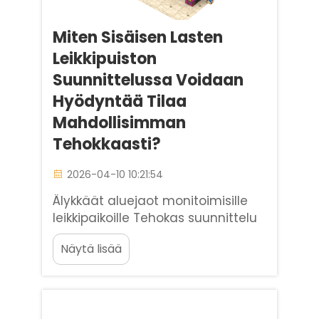
Miten Sisäisen Lasten
Leikkipuiston
Suunnittelussa Voidaan
Hyödyntää Tilaa
Mahdollisimman
Tehokkaasti?
2026-04-10 10:21:54
Älykkäät aluejaot monitoimisille
leikkipaikoille Tehokas suunnittelu
sisäiselle lapsille tarkatulle
Näytä lisää
leikkipaikalle alkaa älykkäistä
aluejaosta. Hyödyntäen
maailmanlaajuisia projekti
kokemuksiamme yksi