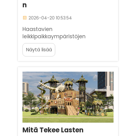
N
2026-04-20 10:53:54
Haastavien
leikkipaikkaympäristöjen
ongelmakohtien tunnistaminen
Näytä lisää
Peuhmeän leikkipalvelun
suunnittelu kouluille,
kauppakeskuksille ja päiväkodeille
edellyttää jatkuvaa
päähaastetta: korkean
kapasiteetin ja kestävyyden
tasapainottaminen rinnakkain...
Mitä Tekee Lasten