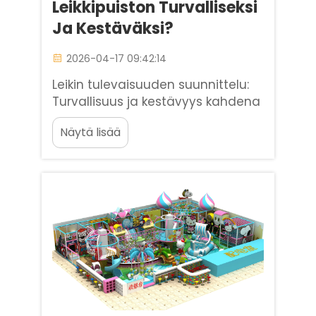
Leikkipuiston Turvalliseksi
Ja Kestäväksi?
2026-04-17 09:42:14
Leikin tulevaisuuden suunnittelu:
Turvallisuus ja kestävyys kahdena
peruspilarenä Lasten
Näytä lisää
leikkipaikkaan sijoittamisessa on
niin monta muuttujaa, mutta
kestävyys- ja
turvallisuuskysymysten
ratkaiseminen on tärkeintä kaikille
sidosryhmille, olivatpa he sitten...