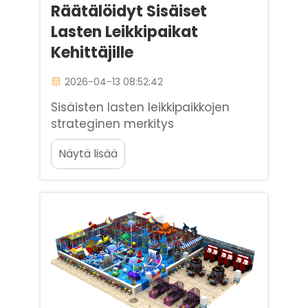
Räätälöidyt Sisäiset
Lasten Leikkipaikat
Kehittäjille
2026-04-13 08:52:42
Sisäisten lasten leikkipaikkojen
strateginen merkitys
nykyaikaisessa kiinteistöalalla
Näytä lisää
Sisäisten lasten leikkipaikkojen
arvo ylittää yksinkertaisen
lisävarusteiden luokan
nykyaikaisessa
kiinteistömaailmassa. Edistyneet
suunnittelijat pitävät näitä
leikkipaikkoja...