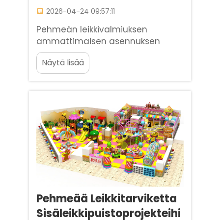
2026-04-24 09:57:11
Pehmeän leikkivalmiuksen
ammattimaisen asennuksen
merkitys Ensimmäinen askel
Näytä lisää
onnistuneen sisäisen leikkipaikan
luomisessa on korkealaatuisen
pehmeän leikkivalmiuksen valinta.
Kuitenkin alkuperäisen
asennuksen tarkkuus vaikuttaa
ratkaisevasti siihen, kuinka...
Pehmeää Leikkitarviketta
Sisäleikkipuistoprojekteihi