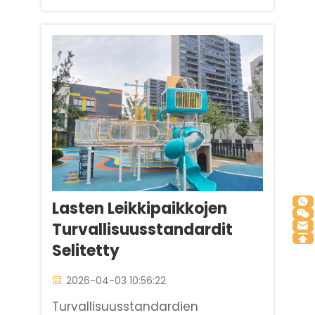
liikenteen alueella on täysin
erilaista kuin lasten liukumäiden
valinta yksityisessä takapihassa.
Baihe Industrial Co., Ltd. ...
Lasten Leikkipaikkojen
Turvallisuusstandardit
Selitetty
2026-04-03 10:56:22
Turvallisuusstandardien