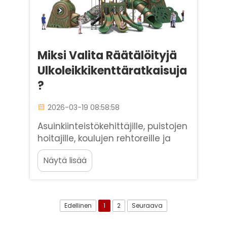
Miksi Valita Räätälöityjä
Ulkoleikkikenttäratkaisuja
?
2026-03-19 08:58:58
Asuinkiinteistökehittäjille, puistojen
hoitajille, koulujen rehtoreille ja
nähtävyyksien omistajille
Näytä lisää
ulkoleikkikenttä on paljon
enemmän kuin pelkkä leikkipaikka
lapsille. Se on yhteisön
yhteenkuuluvuuden keskus,
Edellinen
1
2
Seuraava
todistettu kaupallisen kasvun
edistäjä ja suoraa...