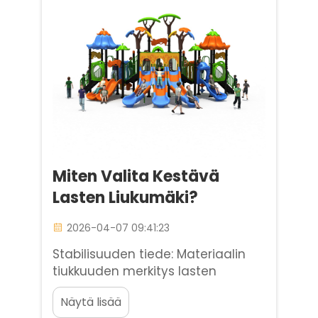
onnistuneimmista menetelmistä
on alueen jakaminen selkeisiin,
mutta joustaviin osiin...
Miten Valita Kestävä
Lasten Liukumäki?
2026-04-07 09:41:23
Stabilisuuden tiede: Materiaalin
tiukkuuden merkitys lasten
liukumäissä. Lasten liukumäiden
Näytä lisää
valinta kaupallisessa, suuren