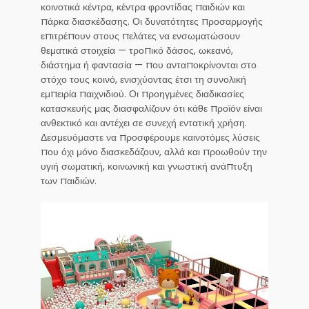
κοινοτικά κέντρα, κέντρα φροντίδας παιδιών και
πάρκα διασκέδασης. Οι δυνατότητες προσαρμογής
επιτρέπουν στους πελάτες να ενσωματώσουν
θεματικά στοιχεία — τροπικό δάσος, ωκεανό,
διάστημα ή φαντασία — που ανταποκρίνονται στο
στόχο τους κοινό, ενισχύοντας έτσι τη συνολική
εμπειρία παιχνιδιού. Οι προηγμένες διαδικασίες
κατασκευής μας διασφαλίζουν ότι κάθε προϊόν είναι
ανθεκτικό και αντέχει σε συνεχή εντατική χρήση.
Δεσμευόμαστε να προσφέρουμε καινοτόμες λύσεις
που όχι μόνο διασκεδάζουν, αλλά και προωθούν την
υγιή σωματική, κοινωνική και γνωστική ανάπτυξη
των παιδιών.