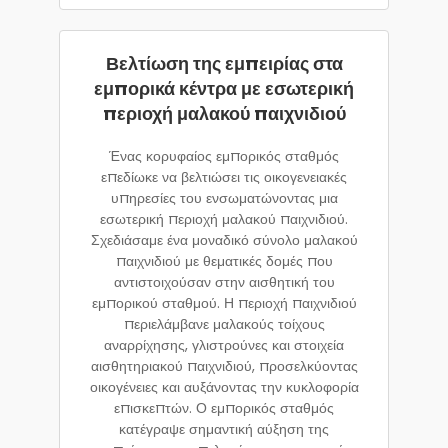
Βελτίωση της εμπειρίας στα
εμπορικά κέντρα με εσωτερική
περιοχή μαλακού παιχνιδιού
Ένας κορυφαίος εμπορικός σταθμός
επεδίωκε να βελτιώσει τις οικογενειακές
υπηρεσίες του ενσωματώνοντας μια
εσωτερική περιοχή μαλακού παιχνιδιού.
Σχεδιάσαμε ένα μοναδικό σύνολο μαλακού
παιχνιδιού με θεματικές δομές που
αντιστοιχούσαν στην αισθητική του
εμπορικού σταθμού. Η περιοχή παιχνιδιού
περιελάμβανε μαλακούς τοίχους
αναρρίχησης, γλιστρούνες και στοιχεία
αισθητηριακού παιχνιδιού, προσελκύοντας
οικογένειες και αυξάνοντας την κυκλοφορία
επισκεπτών. Ο εμπορικός σταθμός
κατέγραψε σημαντική αύξηση της