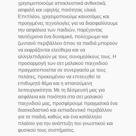
χρησιμοποιούμε αποκλειστικά ανθεκτικά,
ασφαλή και υψηλής ποιότητας υλικά.
Επιπλέον, χρησιμοποιούμε καινοτόμες και
προηγμένες τεχνολογίες για να διασφαλίσουμε
την ασφάλεια των παιδιών, παρέχοντας
ταυτόχρονα ένα δυναμικό, πολύχρωμο και
ζωντανό περιβάλλον όπου τα παιδιά μπορούν
να εκφράζονται ελεύθερα και να
αλληλεπιδρούν με τους συνομηλίκους τους. Η
προσαρμογή των σετ μαλακού παιχνιδιού
πραγματοποιείται σε συνεργασία με τους
πελάτες, προκειμένου να επιτευχθεί το
επιθυμητό θέμα και η απαιτούμενη
λειτουργικότητα. Με τη δέσμευσή μας για
ασφάλεια και ποιότητα στα σετ μαλακού
παιχνιδιού μας, προσφέρουμε πραγματικά ένα
διασκεδαστικό και εκπαιδευτικό περιβάλλον
για τα παιδιά, καθώς και ένα κατάλληλο
πλαίσιο για την ανάπτυξη του γνωστικού και
φυσικού τους συστήματος.