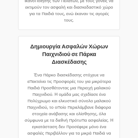
ικανοποίησης των πελατών, με τους γονείς να
εκτιμούν τον ασφαλή και διασκεδαστικό χώρο
για τα παιδιά τους, ενώ έκαναν τις αγορές
τους.
Δημιουργία Ασφαλών Χώρων
Παιχνιδιού σε Πάρκα
Διασκέδασης
Ένα πάρκο διασκέδασης στόχευε να
επεκτείνει τις προσφορές του για μικρότερα
παιδιά προσθέτοντας μια περιοχή μαλακού
παιχνιδιού. Η ομάδα μας σχεδίασε ένα
πολύχρωμο και ελκυστικό σύνολο μαλακού
παιχνιδιού, το οποίο περιελάμβανε διάφορα
στοιχεία ανάβασης και ολίσθησης, όλα
σύμφωνα με τα διεθνή πρότυπα ασφαλείας. Η
εγκατάσταση δεν προσέφερε μόνο ένα
ασφαλές περιβάλλον για τα μικρά παιδιά να