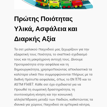
Πρώτης Ποιότητας
Υλικά, Ασφάλεια και
Διαρκής Αξία
Τα σετ μαλακού παιχνιδιού μας ξεχωρίζουν για την
εξαιρετική τους ποιότητα, το σκεπτικό σχεδιασμό
τους και τη μακρόχρονη αντοχή τους. Δίνουμε
προτεραιότητα στην ασφάλεια και τη
δημιουργικότητα, χρησιμοποιώντας αποκλειστικά τα
καλύτερα υλικά που συμμορφώνονται πλήρως με τα
διεθνή πρότυπα ασφαλείας, όπως το EN 1176 και το
ASTM F1487. Κάθε σετ έχει σχεδιαστεί για να
προωθεί τη σωματική δραστηριότητα, τη
συντονισμένη κίνηση και την κοινωνική
αλληλεπίδραση μεταξύ των παιδιών, καθιστώντας τα
ιδανικά για χώρους παιχνιδιού σε εμπορικά κέντρα,