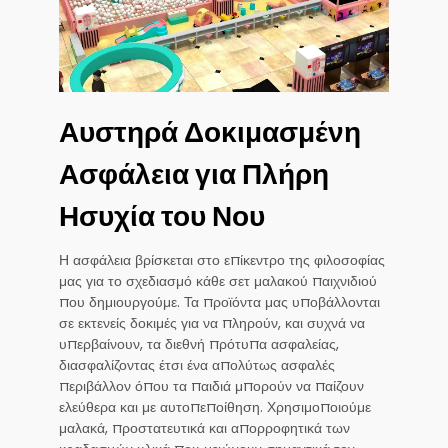
Αυστηρά Δοκιμασμένη
Ασφάλεια για Πλήρη
Ησυχία του Νου
Η ασφάλεια βρίσκεται στο επίκεντρο της φιλοσοφίας
μας για το σχεδιασμό κάθε σετ μαλακού παιχνιδιού
που δημιουργούμε. Τα προϊόντα μας υποβάλλονται
σε εκτενείς δοκιμές για να πληρούν, και συχνά να
υπερβαίνουν, τα διεθνή πρότυπα ασφαλείας,
διασφαλίζοντας έτσι ένα απολύτως ασφαλές
περιβάλλον όπου τα παιδιά μπορούν να παίζουν
ελεύθερα και με αυτοπεποίθηση. Χρησιμοποιούμε
μαλακά, προστατευτικά και απορροφητικά των