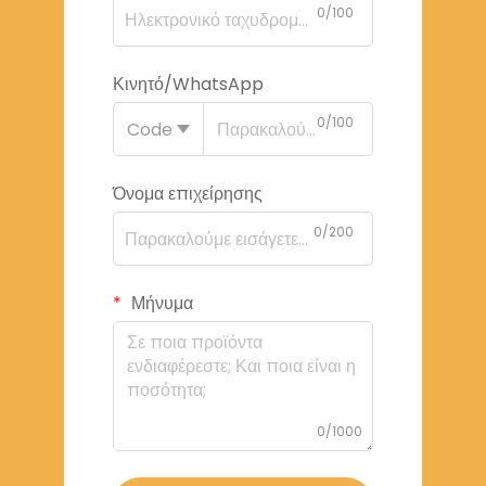
0/100
Κινητό/WhatsApp
0/100
Code
Όνομα επιχείρησης
0/200
Μήνυμα
0/1000