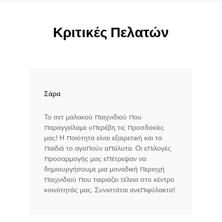
Κριτικές Πελατών
Σάρα
Το σετ μαλακού παιχνιδιού που
παραγγείλαμε υπερέβη τις προσδοκίες
μας! Η ποιότητα είναι εξαιρετική και τα
παιδιά το αγαπούν απόλυτα. Οι επιλογές
προσαρμογής μας επέτρεψαν να
δημιουργήσουμε μια μοναδική περιοχή
παιχνιδιού που ταιριάζει τέλεια στο κέντρο
κοινότητάς μας. Συνιστάται ανεπιφύλακτα!