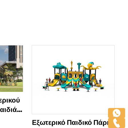
ερικού
Παιδιά
αυρος
Εξωτερικό Παιδικό Πάρκο