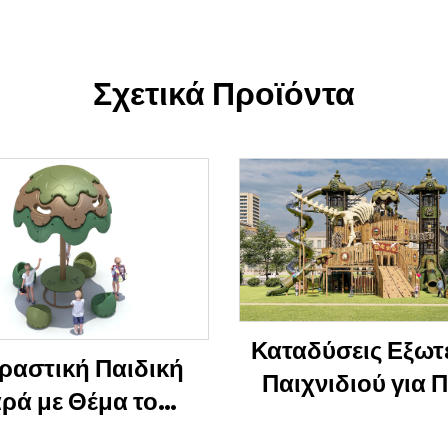
Σχετικά Προϊόντα
Καταδύσεις Εξωτ
ραστική Παιδική
Παιχνιδιού για 
ρά με Θέμα το
Σκελετός Δεινόσ
ουλο, Εξωτερικό