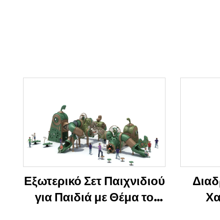
Εξωτερικό Σετ Παιχνιδιού
Διαδ
για Παιδιά με Θέμα το
Χα
Κοτόπουλο
Κοτόπ