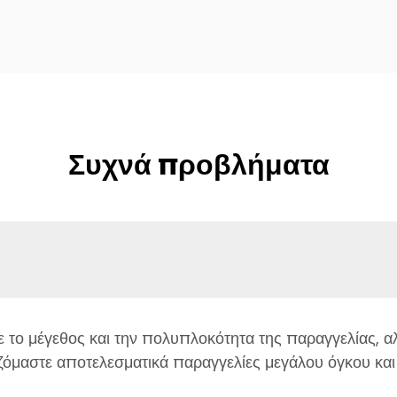
Συχνά προβλήματα
 το μέγεθος και την πολυπλοκότητα της παραγγελίας, α
ζόμαστε αποτελεσματικά παραγγελίες μεγάλου όγκου και