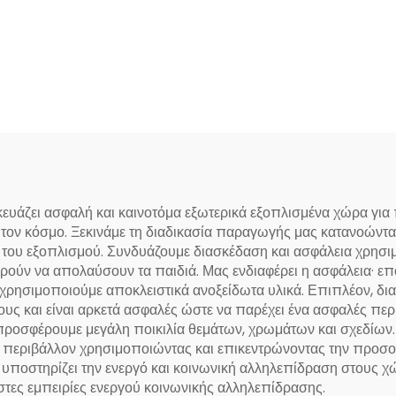
ο Δραστηριοτήτων
για Παιδιά
κευάζει ασφαλή και καινοτόμα εξωτερικά εξοπλισμένα χώρα για π
τον κόσμο. Ξεκινάμε τη διαδικασία παραγωγής μας κατανοώντα
του εξοπλισμού. Συνδυάζουμε διασκέδαση και ασφάλεια χρησιμο
ούν να απολαύσουν τα παιδιά. Μας ενδιαφέρει η ασφάλεια· ε
χρησιμοποιούμε αποκλειστικά ανοξείδωτα υλικά. Επιπλέον, δια
ους και είναι αρκετά ασφαλές ώστε να παρέχει ένα ασφαλές πε
ροσφέρουμε μεγάλη ποικιλία θεμάτων, χρωμάτων και σχεδίων.
 το περιβάλλον χρησιμοποιώντας και επικεντρώνοντας την προ
υποστηρίζει την ενεργό και κοινωνική αλληλεπίδραση στους χώ
στες εμπειρίες ενεργού κοινωνικής αλληλεπίδρασης.