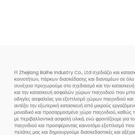
Κέντρ
Η Zhejiang Baihe Industry Co., Ltd σχεδιάζει και κατασ
κοινοτήτων, πάρκων διασκέδασης και διανομέων σε όλο 
συνέχεια προχωρούμε στο σχεδιασμό και την κατασκευή 
και την κατασκευή ασφαλών χώρων παιχνιδιού που μπορ
οδηγίες ασφαλείας για εξοπλισμό χώρων παιχνιδιού και 
αντέξει την εξωτερική κατασκευή από μικρούς εργαζόμεν
μοναδικό και προσαρμοσμένο χώρο παιχνιδιού, καθώς π
με περιβαλλοντικά ασφαλή υλικά, ενώ φροντίζουμε για
παιχνιδιού και προσφέροντας καινοτόμο εξοπλισμό που 
πελάτες μας και δημιουργούμε διασκεδαστικές και αξέχα