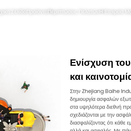
χική Σελίδα
Προϊόντα
Περιπτώσεις Πελατών
Η Εταιρεία Μ
Ενίσχυση του
και καινοτομί
Στην Zhejiang Baihe Indus
δημιουργία ασφαλών εξωτ
στα υψηλότερα διεθνή πρό
σχεδιάζονται με την ασφά
διασφαλίζοντας ότι κάθε ε
αλλά και ασφαλής. Με πάν