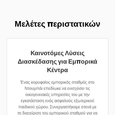
Μελέτες περιστατικών
Καινοτόμες Λύσεις
Διασκέδασης για Εμπορικά
Κέντρα
Ένας κορυφαίος εμπορικός σταθμός στο
Ντουμπάι επεδίωκε να ενισχύσει τις
οικογενειακές υπηρεσίες του με την
εγκατάσταση ενός ασφαλούς εξωτερικού
παιδικού χώρου. Συνεργαστήκαμε στενά με
τη διαχείριση του εμπορικού σταθμού για να