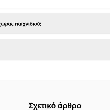
ώρας παιχνιδιού;
Σχετικό άρθρο