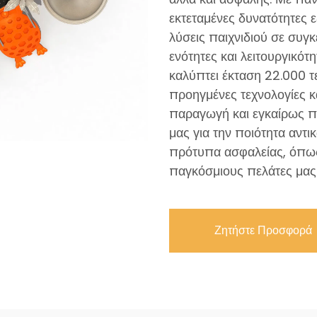
εκτεταμένες δυνατότητες
λύσεις παιχνιδιού σε συγκ
ενότητες και λειτουργικό
καλύπτει έκταση 22.000 τ
προηγμένες τεχνολογίες κ
παραγωγή και εγκαίρως π
μας για την ποιότητα αντ
πρότυπα ασφαλείας, όπως
παγκόσμιους πελάτες μας
Ζητήστε Προσφορά