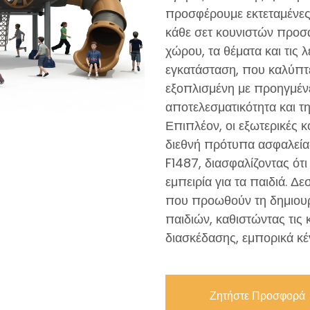
προσφέρουμε εκτεταμένες
κάθε σετ κουνιστών προσα
χώρου, τα θέματα και τις 
εγκατάσταση, που καλύπτε
εξοπλισμένη με προηγμένε
αποτελεσματικότητα και τ
Επιπλέον, οι εξωτερικές 
διεθνή πρότυπα ασφαλεία
F1487, διασφαλίζοντας ότ
εμπειρία για τα παιδιά. 
που προωθούν τη δημιουρ
παιδιών, καθιστώντας τις
διασκέδασης, εμπορικά κέν
Ζητήστε Προσφορά