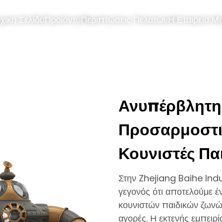
χική Σελίδα
Προϊόντα
Περιπτώσεις Πελατών
Η Εταιρεία Μ
Ανυπέρβλητη 
Προσαρμοστικ
Κουνιστές Πα
Στην Zhejiang Baihe Indus
γεγονός ότι αποτελούμε 
κουνιστών παιδικών ζωνών
αγορές. Η εκτενής εμπειρ