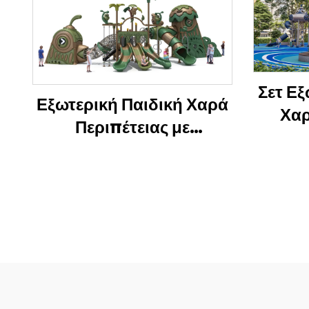
Σετ Εξ
Εξωτερική Παιδική Χαρά
Χαρ
Περιπέτειας με
Πυ
Κοτόπουλο
Δρασ