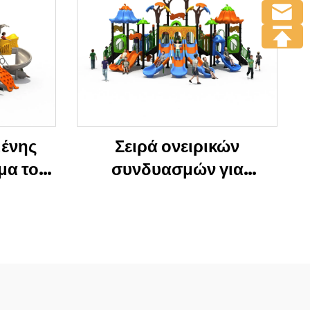
μένης
Σειρά ονειρικών
μα τον
συνδυασμών για
ρική
ολίσθηση, μαγικό
ρά
εξωτερικό παιδικό πάρκο