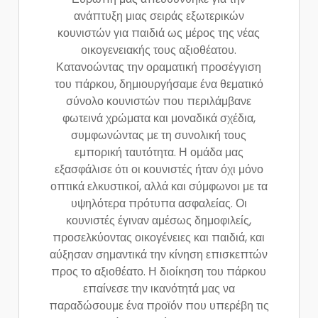
ανάπτυξη μιας σειράς εξωτερικών
κουνιστών για παιδιά ως μέρος της νέας
οικογενειακής τους αξιοθέατου.
Κατανοώντας την οραματική προσέγγιση
του πάρκου, δημιουργήσαμε ένα θεματικό
σύνολο κουνιστών που περιλάμβανε
φωτεινά χρώματα και μοναδικά σχέδια,
συμφωνώντας με τη συνολική τους
εμπορική ταυτότητα. Η ομάδα μας
εξασφάλισε ότι οι κουνιστές ήταν όχι μόνο
οπτικά ελκυστικοί, αλλά και σύμφωνοι με τα
υψηλότερα πρότυπα ασφαλείας. Οι
κουνιστές έγιναν αμέσως δημοφιλείς,
προσελκύοντας οικογένειες και παιδιά, και
αύξησαν σημαντικά την κίνηση επισκεπτών
προς το αξιοθέατο. Η διοίκηση του πάρκου
επαίνεσε την ικανότητά μας να
παραδώσουμε ένα προϊόν που υπερέβη τις