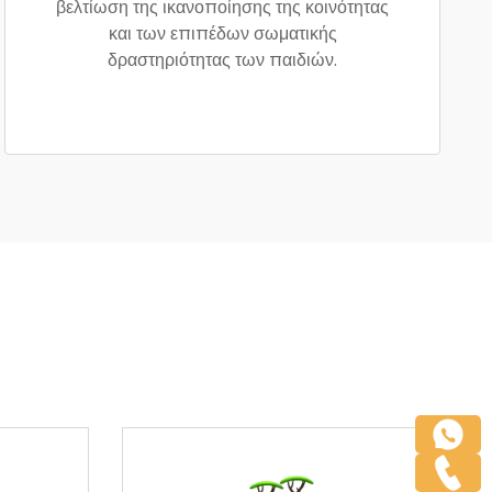
βελτίωση της ικανοποίησης της κοινότητας
και των επιπέδων σωματικής
δραστηριότητας των παιδιών.