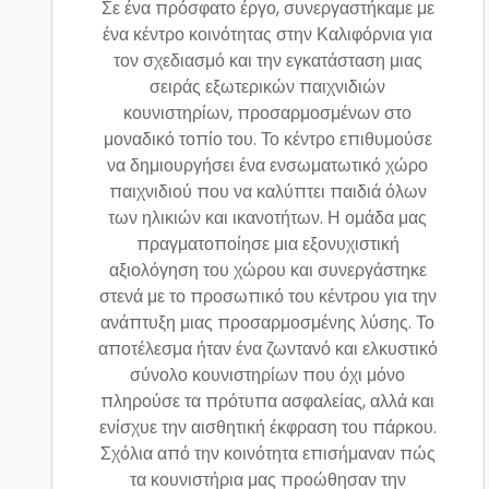
Σε ένα πρόσφατο έργο, συνεργαστήκαμε με
ένα κέντρο κοινότητας στην Καλιφόρνια για
τον σχεδιασμό και την εγκατάσταση μιας
σειράς εξωτερικών παιχνιδιών
κουνιστηρίων, προσαρμοσμένων στο
μοναδικό τοπίο του. Το κέντρο επιθυμούσε
να δημιουργήσει ένα ενσωματωτικό χώρο
παιχνιδιού που να καλύπτει παιδιά όλων
των ηλικιών και ικανοτήτων. Η ομάδα μας
πραγματοποίησε μια εξονυχιστική
αξιολόγηση του χώρου και συνεργάστηκε
στενά με το προσωπικό του κέντρου για την
ανάπτυξη μιας προσαρμοσμένης λύσης. Το
αποτέλεσμα ήταν ένα ζωντανό και ελκυστικό
σύνολο κουνιστηρίων που όχι μόνο
πληρούσε τα πρότυπα ασφαλείας, αλλά και
ενίσχυε την αισθητική έκφραση του πάρκου.
Σχόλια από την κοινότητα επισήμαναν πώς
τα κουνιστήρια μας προώθησαν την