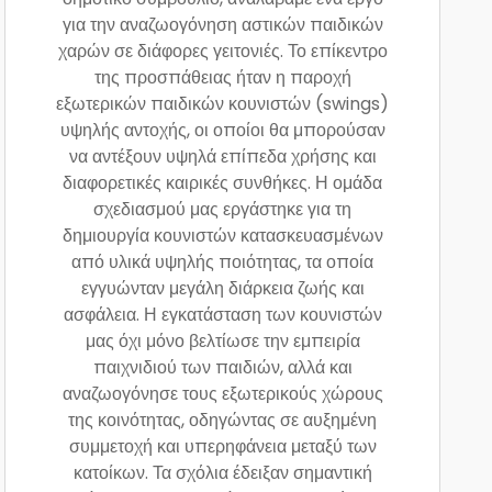
για την αναζωογόνηση αστικών παιδικών
χαρών σε διάφορες γειτονιές. Το επίκεντρο
της προσπάθειας ήταν η παροχή
εξωτερικών παιδικών κουνιστών (swings)
υψηλής αντοχής, οι οποίοι θα μπορούσαν
να αντέξουν υψηλά επίπεδα χρήσης και
διαφορετικές καιρικές συνθήκες. Η ομάδα
σχεδιασμού μας εργάστηκε για τη
δημιουργία κουνιστών κατασκευασμένων
από υλικά υψηλής ποιότητας, τα οποία
εγγυώνταν μεγάλη διάρκεια ζωής και
ασφάλεια. Η εγκατάσταση των κουνιστών
μας όχι μόνο βελτίωσε την εμπειρία
παιχνιδιού των παιδιών, αλλά και
αναζωογόνησε τους εξωτερικούς χώρους
της κοινότητας, οδηγώντας σε αυξημένη
συμμετοχή και υπερηφάνεια μεταξύ των
κατοίκων. Τα σχόλια έδειξαν σημαντική