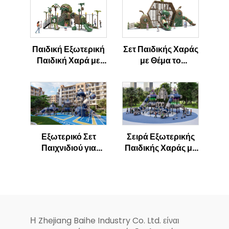
Παιδική Εξωτερική
Σετ Παιδικής Χαράς
Παιδική Χαρά με
με Θέμα το
Θέμα το
Κοτόπουλο,
Κοτόπουλο
Εξωτερική Ζώνη
Δραστηριοτήτων
για Παιδιά
Εξωτερικό Σετ
Σειρά Εξωτερικής
Παιχνιδιού για
Παιδικής Χαράς με
Παιδιά με Θέμα τον
Θέμα τον Πύραυλο
Πυραύλο του
του Διαστήματος
Διαστήματος
Η Zhejiang Baihe Industry Co. Ltd. είναι