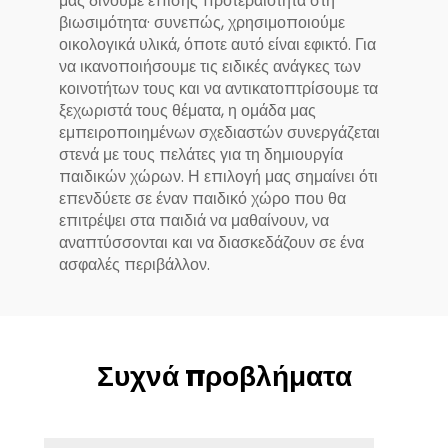
μας δίνουμε επίσης προτεραιότητα στη
βιωσιμότητα· συνεπώς, χρησιμοποιούμε
οικολογικά υλικά, όποτε αυτό είναι εφικτό. Για
να ικανοποιήσουμε τις ειδικές ανάγκες των
κοινοτήτων τους και να αντικατοπτρίσουμε τα
ξεχωριστά τους θέματα, η ομάδα μας
εμπειροποιημένων σχεδιαστών συνεργάζεται
στενά με τους πελάτες για τη δημιουργία
παιδικών χώρων. Η επιλογή μας σημαίνει ότι
επενδύετε σε έναν παιδικό χώρο που θα
επιτρέψει στα παιδιά να μαθαίνουν, να
αναπτύσσονται και να διασκεδάζουν σε ένα
ασφαλές περιβάλλον.
Συχνά προβλήματα