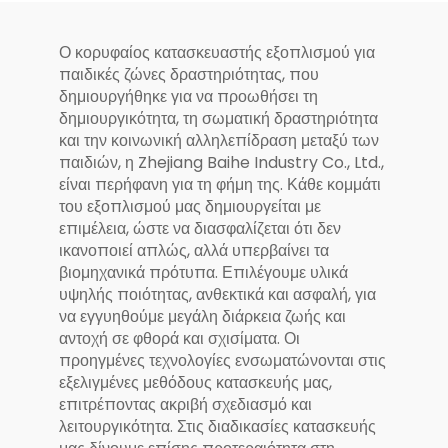
Ο κορυφαίος κατασκευαστής εξοπλισμού για
παιδικές ζώνες δραστηριότητας, που
δημιουργήθηκε για να προωθήσει τη
δημιουργικότητα, τη σωματική δραστηριότητα
και την κοινωνική αλληλεπίδραση μεταξύ των
παιδιών, η Zhejiang Baihe Industry Co., Ltd.,
είναι περήφανη για τη φήμη της. Κάθε κομμάτι
του εξοπλισμού μας δημιουργείται με
επιμέλεια, ώστε να διασφαλίζεται ότι δεν
ικανοποιεί απλώς, αλλά υπερβαίνει τα
βιομηχανικά πρότυπα. Επιλέγουμε υλικά
υψηλής ποιότητας, ανθεκτικά και ασφαλή, για
να εγγυηθούμε μεγάλη διάρκεια ζωής και
αντοχή σε φθορά και σχισίματα. Οι
προηγμένες τεχνολογίες ενσωματώνονται στις
εξελιγμένες μεθόδους κατασκευής μας,
επιτρέποντας ακριβή σχεδιασμό και
λειτουργικότητα. Στις διαδικασίες κατασκευής