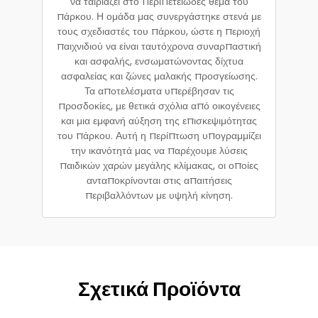
να ταιριάζει στο περιπετειώδες θέμα του
πάρκου. Η ομάδα μας συνεργάστηκε στενά με
τους σχεδιαστές του πάρκου, ώστε η περιοχή
παιχνιδιού να είναι ταυτόχρονα συναρπαστική
και ασφαλής, ενσωματώνοντας δίχτυα
ασφαλείας και ζώνες μαλακής προσγείωσης.
Τα αποτελέσματα υπερέβησαν τις
προσδοκίες, με θετικά σχόλια από οικογένειες
και μια εμφανή αύξηση της επισκεψιμότητας
του πάρκου. Αυτή η περίπτωση υπογραμμίζει
την ικανότητά μας να παρέχουμε λύσεις
παιδικών χαρών μεγάλης κλίμακας, οι οποίες
ανταποκρίνονται στις απαιτήσεις
περιβαλλόντων με υψηλή κίνηση.
Σχετικά Προϊόντα