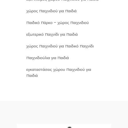
χώρος παιχνιδιού για παιδιά
παιδικό πάρκο – χώρος παιχνιδιού
εξωτερικό παιχνίδι για παιδιά
χώρος παιχνιδιού για παιδικό παιχνίδι
παιχνιδιούλια για παιδιά
εγκαταστάσεις χώρου παιχνιδιού για
παιδιά