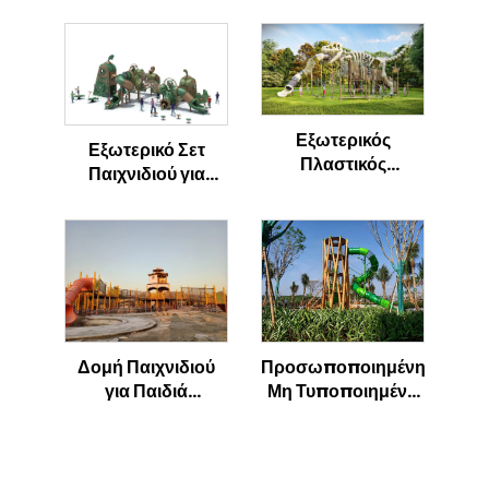
Εξωτερικός
Εξωτερικό Σετ
Πλαστικός
Παιχνιδιού για
Σκελετός
Παιδιά με Θέμα το
Δεινοσαύρος με
Κοτόπουλο
Σκάλα και
Εξοικονιστή Σετ
Πάρκο
Δομή Παιχνιδιού
Προσωποποιημένη
για Παιδιά
Μη Τυποποιημένη
Μεταβλητής
Διαδρομή
Μορφής FlexiSlide,
Παιχνιδιού για
Προσαρμοσμένη
Παιδιά
Μη Τυποποιημένη