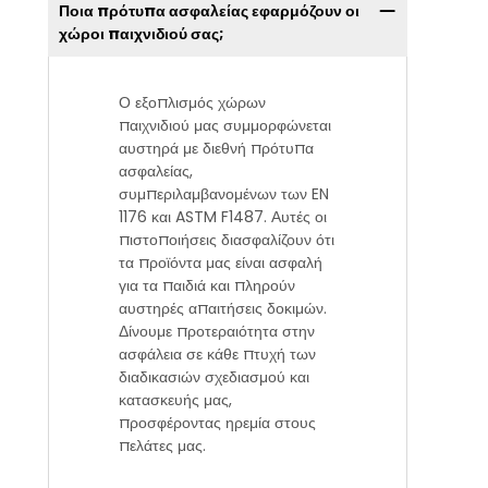
Ποια πρότυπα ασφαλείας εφαρμόζουν οι
χώροι παιχνιδιού σας;
Ο εξοπλισμός χώρων
παιχνιδιού μας συμμορφώνεται
αυστηρά με διεθνή πρότυπα
ασφαλείας,
συμπεριλαμβανομένων των EN
1176 και ASTM F1487. Αυτές οι
πιστοποιήσεις διασφαλίζουν ότι
τα προϊόντα μας είναι ασφαλή
για τα παιδιά και πληρούν
αυστηρές απαιτήσεις δοκιμών.
Δίνουμε προτεραιότητα στην
ασφάλεια σε κάθε πτυχή των
διαδικασιών σχεδιασμού και
κατασκευής μας,
προσφέροντας ηρεμία στους
πελάτες μας.