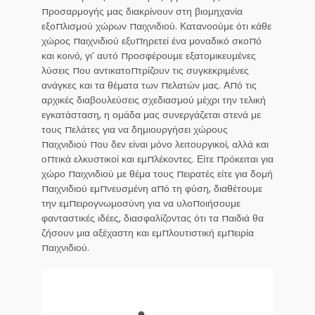
προσαρμογής μας διακρίνουν στη βιομηχανία
εξοπλισμού χώρων παιχνιδιού. Κατανοούμε ότι κάθε
χώρος παιχνιδιού εξυπηρετεί ένα μοναδικό σκοπό
και κοινό, γι’ αυτό προσφέρουμε εξατομικευμένες
λύσεις που αντικατοπτρίζουν τις συγκεκριμένες
ανάγκες και τα θέματα των πελατών μας. Από τις
αρχικές διαβουλεύσεις σχεδιασμού μέχρι την τελική
εγκατάσταση, η ομάδα μας συνεργάζεται στενά με
τους πελάτες για να δημιουργήσει χώρους
παιχνιδιού που δεν είναι μόνο λειτουργικοί, αλλά και
οπτικά ελκυστικοί και εμπλέκοντες. Είτε πρόκειται για
χώρο παιχνιδιού με θέμα τους πειρατές είτε για δομή
παιχνιδιού εμπνευσμένη από τη φύση, διαθέτουμε
την εμπειρογνωμοσύνη για να υλοποιήσουμε
φανταστικές ιδέες, διασφαλίζοντας ότι τα παιδιά θα
ζήσουν μια αξέχαστη και εμπλουτιστική εμπειρία
παιχνιδιού.