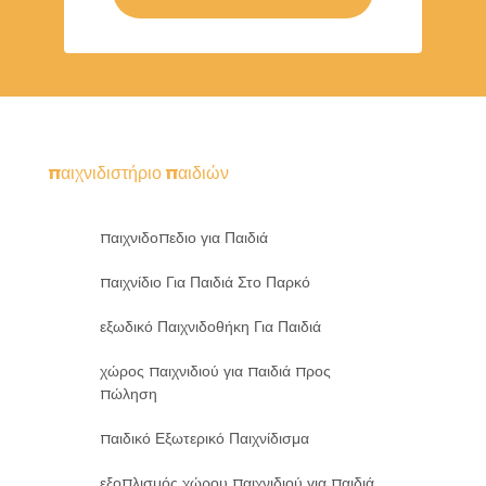
παιχνιδιστήριο παιδιών
παιχνιδοπεδιο για Παιδιά
παιχνίδιο Για Παιδιά Στο Παρκό
εξωδικό Παιχνιδοθήκη Για Παιδιά
χώρος παιχνιδιού για παιδιά προς
πώληση
παιδικό Εξωτερικό Παιχνίδισμα
εξοπλισμός χώρου παιχνιδιού για παιδιά