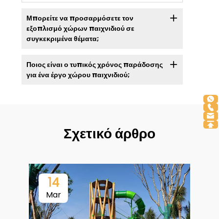
Μπορείτε να προσαρμόσετε τον
εξοπλισμό χώρων παιχνιδιού σε
συγκεκριμένα θέματα;
Ποιος είναι ο τυπικός χρόνος παράδοσης
για ένα έργο χώρου παιχνιδιού;
Σχετικό άρθρο
14
Mar