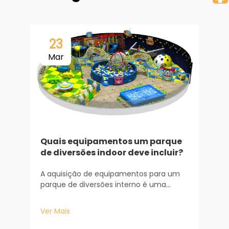
23
Mar
Quais equipamentos um parque
de diversões indoor deve incluir?
P
I
A aquisição de equipamentos para um
parque de diversões interno é uma
Z
oportunidade de investir tanto no
B
desenvolvimento das crianças quanto
e
Ver Mais
na longevidade do seu negócio. Com
V
base nos meus anos de experiência
i