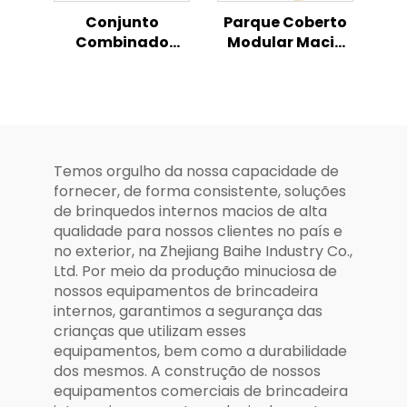
Conjunto
Parque Coberto
Combinado
Modular Macio
Multifuncional
de Casinha de
de Casinha de
Brincar
Brincar Coberta
Comercial para
para Crianças
Crianças com
Instalações
Completas
Temos orgulho da nossa capacidade de
fornecer, de forma consistente, soluções
de brinquedos internos macios de alta
qualidade para nossos clientes no país e
no exterior, na Zhejiang Baihe Industry Co.,
Ltd. Por meio da produção minuciosa de
nossos equipamentos de brincadeira
internos, garantimos a segurança das
crianças que utilizam esses
equipamentos, bem como a durabilidade
dos mesmos. A construção de nossos
equipamentos comerciais de brincadeira