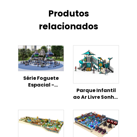
Produtos
relacionados
Série Foguete
Espacial -
Parque Infantil
Playground
ao Ar Livre Sonho,
Infantil ao Ar
Série de
Livre
Escorrega
Combinado
Tudo em Um