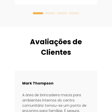
trabalhando com proprietários de
e
espaços Baiheplay, compreendo a
m
relação direta...
e
m
Avaliações de
Clientes
Mark Thompson
A área de brincadeira macia para
ambientes internos do centro
comunitário tornou-se um ponto de
encontro para famílias. É segura,