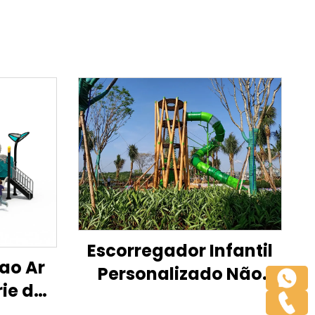
Escorregador Infantil
 ao Ar
Personalizado Não
rie de
Padrão
binado