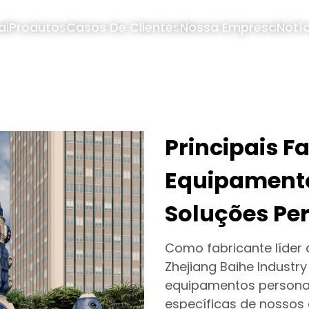
al
Produtos
Casos De Clientes
Nossa Empresa
Notíc
Principais F
Equipament
Soluções Pe
Como fabricante líder
Zhejiang Baihe Industry
equipamentos persona
específicas de nossos 