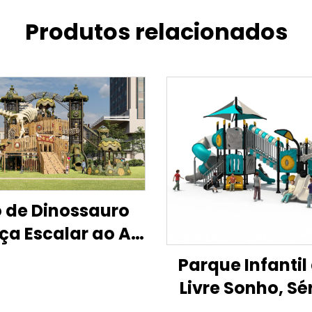
Produtos relacionados
 de Dinossauro
ça Escalar ao Ar
re Escorrega de
Parque Infantil
Brincar
Livre Sonho, Sé
Escorrega Com