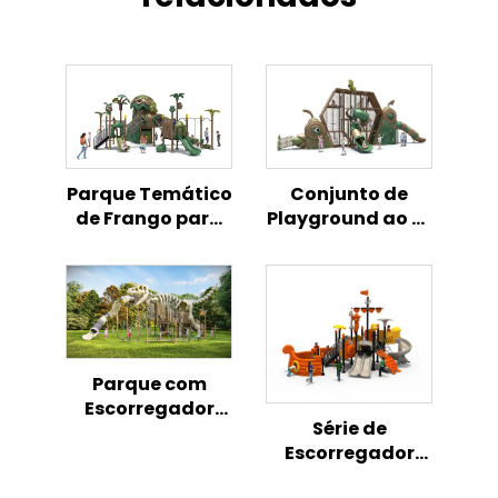
Parque Temático
Conjunto de
de Frango para
Playground ao Ar
Playground
Livre com Tema
Infantil ao Ar
de Parque
Livre
Temático de
Frango - Zona de
Atividades para
Crianças
Parque com
Escorregador
Série de
Plástico de
Escorregador
Dinossauro Osso
Combinado
para Área