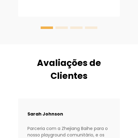
mantém as crianças envolvidas por
u
V
horas a fio. Para projetistas de
m
playgrounds, administradores escolares
b
e comerci...
u
a
c
a
Avaliações de
Clientes
Sarah Johnson
Parceria com a Zhejiang Baihe para o
nosso playground comunitário, e os