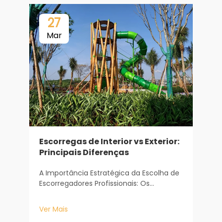
27
Mar
Escorregas de Interior vs Exterior:
Principais Diferenças
p
A Importância Estratégica da Escolha de
Escorregadores Profissionais: Os
escorregadores são o coração de
P
qualquer área de recreação infantil,
E
Ver Mais
servindo como atração principal que
P