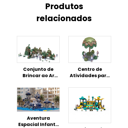
Produtos
relacionados
Conjunto de
Centro de
Brincar ao Ar
Atividades para
Livre para
Crianças ao Ar
Crianças com
Livre -
Tema de Frango
Playground
Interativo com
Tema de Frango
Aventura
Espacial Infantil