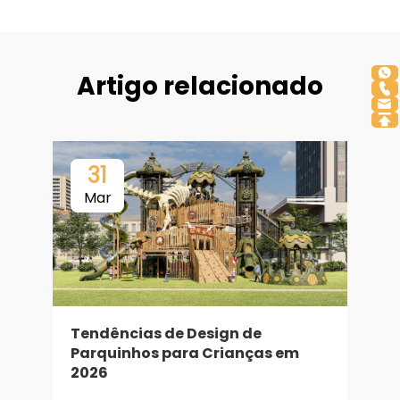
Artigo relacionado
31
Mar
Tendências de Design de
Parquinhos para Crianças em
P
2026