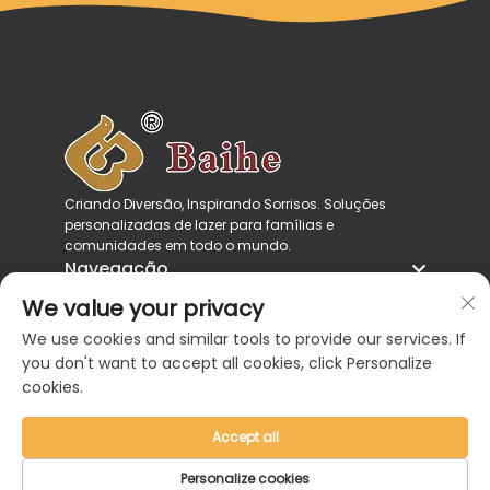
Criando Diversão, Inspirando Sorrisos. Soluções
personalizadas de lazer para famílias e
comunidades em todo o mundo.
Navegação
Categorias de produtos
We value your privacy
Entre em contato conosco
We use cookies and similar tools to provide our services. If
you don't want to accept all cookies, click Personalize
cookies.
Accept all
Direitos autorais © 2026 por Zhejiang Baihe
Personalize cookies
Industrial Co., Ltd. |
Política de Privacidade