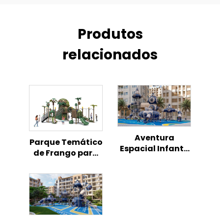
Produtos
relacionados
Aventura
Parque Temático
Espacial Infantil
de Frango para
com Foguete -
Playground
Playground ao Ar
Infantil ao Ar
Livre
Livre