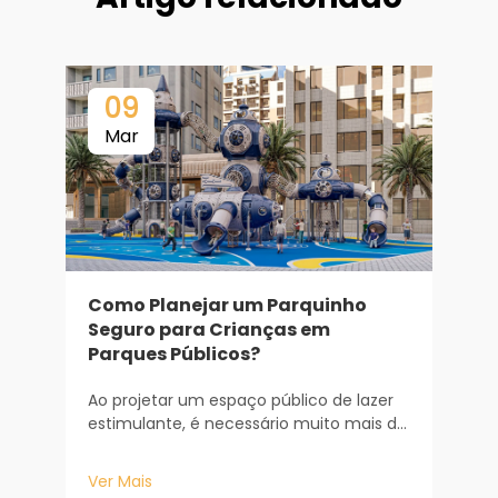
09
Mar
Como Planejar um Parquinho
Seguro para Crianças em
Parques Públicos?
Ao projetar um espaço público de lazer
estimulante, é necessário muito mais do
p
que simplesmente adquirir alguns
equipamentos de recreação. Trata-se
Ver Mais
de uma consideração sofisticada sob os