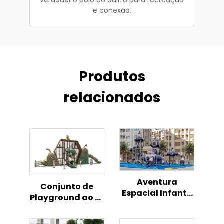
e conexão.
Produtos
relacionados
Aventura
Conjunto de
Espacial Infantil
Playground ao Ar
com Foguete -
Livre com Tema
Playground ao Ar
de Parque