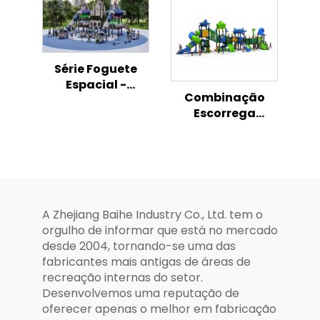
Livre
Temático de
Frango - Zona de
Atividades para
Crianças
Série Foguete
Espacial -
Combinação
Playground
Escorrega
Infantil ao Ar
Aventura
Livre
Oceânica Infantil
Parque Exterior
A Zhejiang Baihe Industry Co., Ltd. tem o
orgulho de informar que está no mercado
desde 2004, tornando-se uma das
fabricantes mais antigas de áreas de
recreação internas do setor.
Desenvolvemos uma reputação de
oferecer apenas o melhor em fabricação