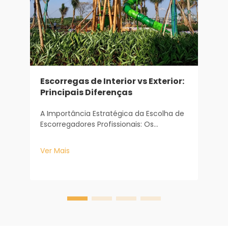
Escorregas de Interior vs Exterior:
Principais Diferenças
A Importância Estratégica da Escolha de
Escorregadores Profissionais: Os
A
escorregadores são o coração de
d
qualquer área de recreação infantil,
E
Ver Mais
servindo como atração principal que
e
V
mantém as crianças envolvidas por
a
horas a fio. Para projetistas de
c
playgrounds, administradores escolares
e
e comerci...
e
I