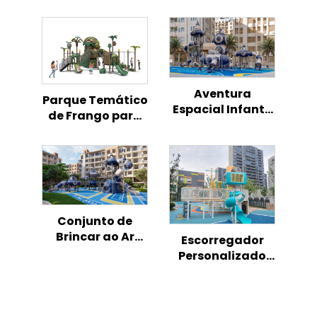
Aventura
Parque Temático
Espacial Infantil
de Frango para
com Foguete -
Playground
Playground ao Ar
Infantil ao Ar
Livre
Livre
Conjunto de
Brincar ao Ar
Escorregador
Livre para
Personalizado
Crianças com
Não Padronizado
Tema de Foguete
para Crianças
Espacial