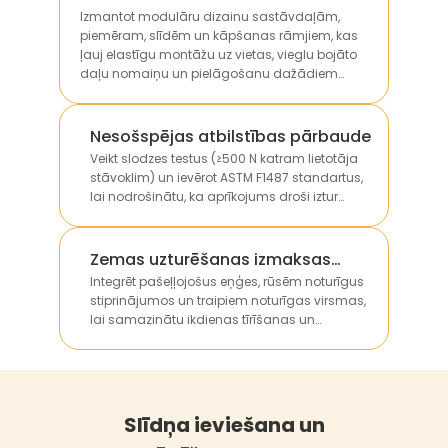
Izmantot modulāru dizainu sastāvdaļām,
piemēram, slīdēm un kāpšanas rāmjiem, kas
ļauj elastīgu montāžu uz vietas, vieglu bojāto
daļu nomaiņu un pielāgošanu dažādiem
teritorijas izmēriem.
Nesošspējas atbilstības pārbaude
Veikt slodzes testus (≥500 N katram lietotāja
stāvoklim) un ievērot ASTM F1487 standartus,
lai nodrošinātu, ka aprīkojums droši iztur
vairāku bērnu svaru bez strukturālas
deformācijas.
Zemas uzturēšanas izmaksas
prasošu komponentu integrācija
Integrēt pašeļļojošus eņģes, rūsēm noturīgus
stiprinājumos un traipiem noturīgas virsmas,
lai samazinātu ikdienas tīrīšanas un
uzturēšanas darbus, zeminot klientu
ilgtermiņa ekspluatācijas izmaksas.
Slīdņa ieviešana un