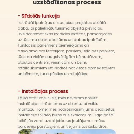
uzstādīšanas process
- Slīdošās funkcija
Izstrādāt īpatnējus aizraujošus projektus atklātā
dabā, lai palielinātu tūrisma objekta pievilcību.
Izveidot tematiskas izklaides iekārtas, pamatojoties
uz tūrisma objekta kultūras un dabas īpatnībām.
Turklāt šis paņēmiens piemērojams arī
dzīvojamajām teritorijām, parkiem, izklaides parkiem,
tūrisma vietām, augstvērtīgām bērnudārzam,
atpūtas centriem, viesnīcām un bērnu
rotaļlaukumiem utt. Nodrošināt vietas apmeklētājiem
un bērniem, kur atpūsties un rotaļāties.
- Instalācijas process
Tā kā attālums ir liels, mēs nevaram nosūtīt
instalācijas strādniekus uz objektu, lai veiktu
montāžu. Tomēr mēs nodrošināsim jums detalizētus
instalācijas video, kuros būs skaidrojumi. Tajā pašā
laikā jūs varat uzdot jebkurus jautājumus mūsu
pārdevēju pārstāvjiem, un tie jums tos izskaidros.