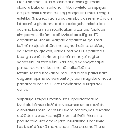
Krāsu shēma — kas dominē ar drosmīgu melnu,
skaidru baltu un sarkano — tika izvēlēta tās spējas
dēļ piesaistīt uzmanību, saglabājot tīru, mūsdienīgu
estētiku. Šī paleta izraisa sacensību trases enerģiju un
lidaparātu gludumu, radot saskaņotu izskatu, kas
savieno kopā visas rotaļlaukuma zonas. Papildus
šīm pamatkrāsām telpā izvietotas stilīgas LED
apgaismes ierīces. Maigas apgaismes gaisma
iezīmē rotaļu struktūru malas, nodrošinot drošību,
savukārt spilgtākas, krāsas maiņas LED gaismas
izceļ galvenās iezīmes, piemēram, raķeškuģi un
sacensību automašīnu karuseļi, pievienojot sajūtu
par satraukumu, kas mainās atkarībā no
rotaļlaukuma noskaņojuma. Kad diena pāriet naktī,
apgaismojums pārvērš teritoriju par maģisku ainavu,
padarot to par izcilu vietu trokšņainajā tirgotavu
centrā.
Vispārējais telpas izkārtojums ir pārdomāts, lai
izvietotu bērnus dažādos vecumos un ar dažādu
aktivitātes līmeni, ar atsevišķām zonām, kas piedāvā
dažādas pieredzes, nejūtoties sablīvēti. Viens no
populārākajiem atrakcijām ir elektriskais karuseļa,
kas izstrādāts kā mazu sacensību automašīnu un