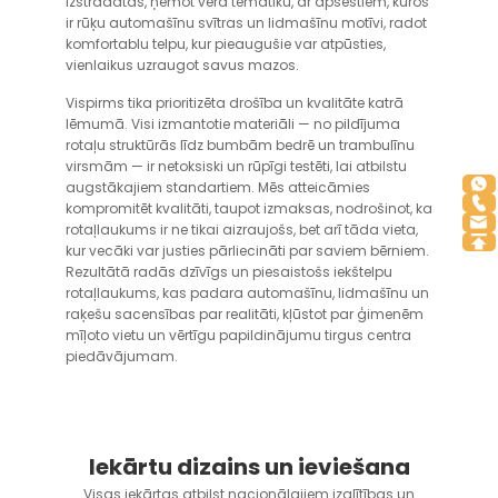
izstrādātas, ņemot vērā tematiku, ar apsēstiem, kuros
ir rūķu automašīnu svītras un lidmašīnu motīvi, radot
komfortablu telpu, kur pieaugušie var atpūsties,
vienlaikus uzraugot savus mazos.
Vispirms tika prioritizēta drošība un kvalitāte katrā
lēmumā. Visi izmantotie materiāli — no pildījuma
rotaļu struktūrās līdz bumbām bedrē un trambulīnu
virsmām — ir netoksiski un rūpīgi testēti, lai atbilstu
augstākajiem standartiem. Mēs atteicāmies
kompromitēt kvalitāti, taupot izmaksas, nodrošinot, ka
rotaļlaukums ir ne tikai aizraujošs, bet arī tāda vieta,
kur vecāki var justies pārliecināti par saviem bērniem.
Rezultātā radās dzīvīgs un piesaistošs iekštelpu
rotaļlaukums, kas padara automašīnu, lidmašīnu un
raķešu sacensības par realitāti, kļūstot par ģimenēm
mīļoto vietu un vērtīgu papildinājumu tirgus centra
piedāvājumam.
Iekārtu dizains un ieviešana
Visas iekārtas atbilst nacionālajiem izglītības un