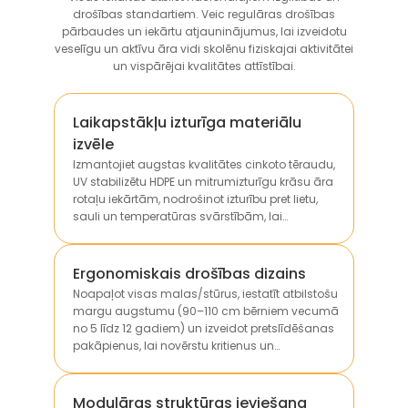
drošības standartiem. Veic regulāras drošības
pārbaudes un iekārtu atjauninājumus, lai izveidotu
veselīgu un aktīvu āra vidi skolēnu fiziskajai aktivitātei
un vispārējai kvalitātes attīstībai.
Laikapstākļu izturīga materiālu
izvēle
Izmantojiet augstas kvalitātes cinkoto tēraudu,
UV stabilizētu HDPE un mitrumizturīgu krāsu āra
rotaļu iekārtām, nodrošinot izturību pret lietu,
sauli un temperatūras svārstībām, lai
pagarinātu kalpošanas laiku.
Ergonomiskais drošības dizains
Noapaļot visas malas/stūrus, iestatīt atbilstošu
margu augstumu (90–110 cm bērniem vecumā
no 5 līdz 12 gadiem) un izveidot pretslīdēšanas
pakāpienus, lai novērstu kritienus un
sadursmes lietošanas laikā.
Modulāras struktūras ieviešana