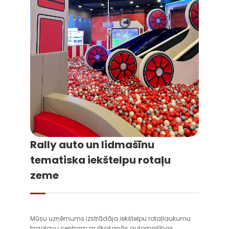
Rally auto un lidmašīnu
tematiska iekštelpu rotaļu
zeme
Mūsu uzņēmums izstrādāja iekštelpu rotaļlaukumu
tirgotavu centram ar rīkošanās automašīnas,