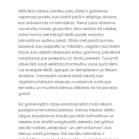
Aktīvākai rotaļai vairāku joslu slīdņi ir galvenais
izejamais punkts, kuru katrā joslā ir atšķirīgs dizains,
kas iedvesmots no tematikas. Viena josla atdarina
sacensību trases gludo līkni, otra veidota kā raķetes
astes forma, bet trešajā abās pusēs redzami
lidmašīnas spārnu raksti. Slīdņi iziet plašā bumbu
baseinā, kas piepildīts ar mīkstām, vieglām bumbām
toņos, kas atbilst rotaļlauka krāsu gammai, pārvēršot
nolaišanos par priekpilnu un drošu pieredzi. Tuvumā
atsevišķā zonā iekārtota trambulīnu zona, kurā bērni
var enerģiski lēkāt, apkopts ar dempferiem un tīkliem
drošībai. Trambulīni izvietoti tādā rakstā, kas
atgādina lidlauka skrejceļu, nostiprinot aviācijas
tematiku un mudinot bērnus iztēloties, ka tie paceļas
gaisā.
Aiz galvenajām rotaļu konstrukcijām mazi sīkumi
pastiprina tematisko pieredzi. Sienas freskas attēlo
vijīgas braukšanas trasēs, pacēlās lidmašīnas un
raķetes, kas startē zvaigžņotās debesīs, bet grīdas
decāli norāda „skrejceļus” un „remontzonas”, kas
bērnus vadā pa telpu. Pat vecāku sēdvietas ir