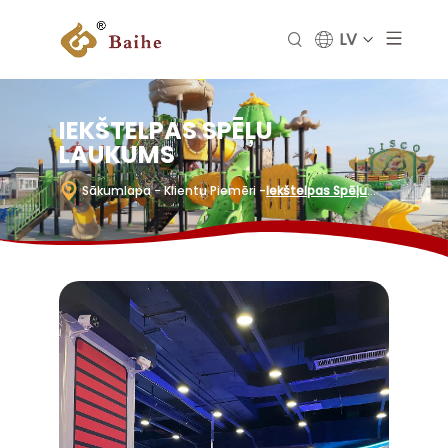
LV
IEKŠTELPAS SPĒĻU
LAUKUMS
Sākumlapa
- Klientu Piemēri
-
Iekštelpas Spēļu
Laukums