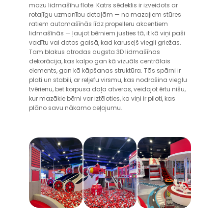
mazu lidmašīnu flote. Katrs sēdeklis ir izveidots ar
rotaļīgu uzmanību detaļām — no mazajiem stūres
ratiem automašīnās līdz propelleru akcentiem
lidmašīnās — ļaujot bērniem justies tā, it kā viņi paši
vadītu vai dotos gaisā, kad karuseļš viegli griežas.
Tam blakus atrodas augsta 3D lidmašīnas
dekorācija, kas kalpo gan kā vizuāls centrālais
elements, gan kā kāpšanas struktūra. Tās spārni ir
plati un stabili, ar reljefu virsmu, kas nodrošina vieglu
tvērienu, bet korpusa daļa atveras, veidojot ērtu nišu,
kur mazākie bērni var iztēloties, ka viņi ir piloti, kas
plāno savu nākamo ceļojumu.