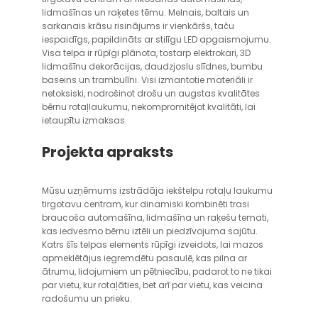
lidmašīnas un raķetes tēmu. Melnais, baltais un
sarkanais krāsu risinājums ir vienkāršs, taču
iespaidīgs, papildināts ar stilīgu LED apgaismojumu.
Visa telpa ir rūpīgi plānota, tostarp elektrokari, 3D
lidmašīnu dekorācijas, daudzjoslu slīdnes, bumbu
baseins un trambulīni. Visi izmantotie materiāli ir
netoksiski, nodrošinot drošu un augstas kvalitātes
bērnu rotaļlaukumu, nekompromitējot kvalitāti, lai
ietaupītu izmaksas.
Projekta apraksts
Mūsu uzņēmums izstrādāja iekštelpu rotaļu laukumu
tirgotavu centram, kur dinamiski kombinēti trasi
braucoša automašīna, lidmašīna un raķešu temati,
kas iedvesmo bērnu iztēli un piedzīvojuma sajūtu.
Katrs šīs telpas elements rūpīgi izveidots, lai mazos
apmeklētājus iegremdētu pasaulē, kas pilna ar
ātrumu, lidojumiem un pētniecību, padarot to ne tikai
par vietu, kur rotaļāties, bet arī par vietu, kas veicina
radošumu un prieku.