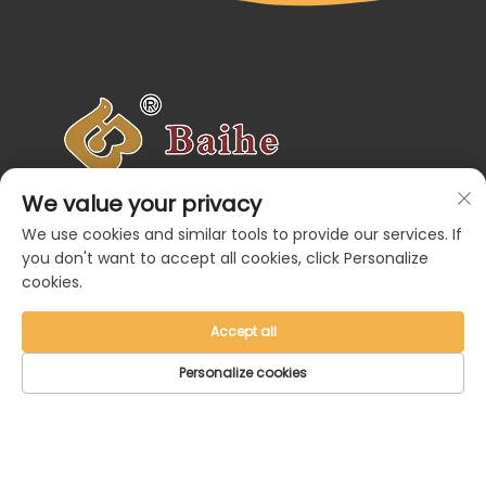
Veidojam rotaļas, iedvesmojam smaidus. Individuāli
We value your privacy
izstrādāti rotaļu risinājumi ģimenēm un kopienām
visā pasaulē.
We use cookies and similar tools to provide our services. If
Navigācija
you don't want to accept all cookies, click Personalize
Produkta kategorijas
cookies.
Sazinieties ar mums
Accept all
Personalize cookies
Autortiesības © 2026 Zhejiang Baihe Industrial
Co., Ltd. |
Konfidencialitātes politika