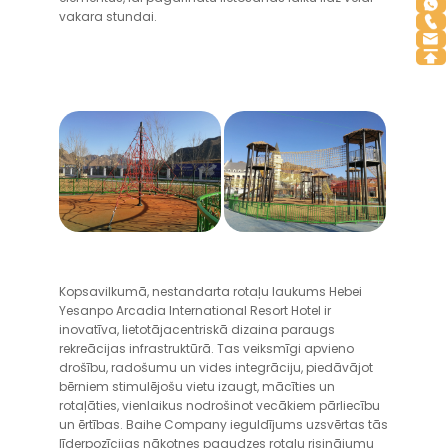
vakara stundai.
Kopsavilkumā, nestandarta rotaļu laukums Hebei
Yesanpo Arcadia International Resort Hotel ir
inovatīva, lietotājacentriskā dizaina paraugs
rekreācijas infrastruktūrā. Tas veiksmīgi apvieno
drošību, radošumu un vides integrāciju, piedāvājot
bērniem stimulējošu vietu izaugt, mācīties un
rotaļāties, vienlaikus nodrošinot vecākiem pārliecību
un ērtības. Baihe Company ieguldījums uzsvērtas tās
līderpozīcijas nākotnes paaudzes rotaļu risinājumu