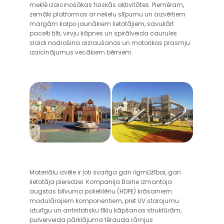
meklē izaicinošākas fiziskās aktivitātes. Piemēram,
zemāki platformas ar nelielu slīpumu un aizvērtiem
margām kalpo jaunākiem lietotājiem, savukārt
pacelti tilti, virvju kāpnes un spirālveida caurules
slaidi nodrošina aizraušanos un motorikas prasmju
izaicinājumus vecākiem bērniem.
Materiālu izvēle ir ļoti svarīga gan ilgmūžībai, gan
lietotāja pieredzei. Kompanija Baihe izmantoja
augstas blīvuma polietilēnu (HDPE) krāsainiem
modulārajiem komponentiem, pret UV starojumu
izturīgu un antistatisku tīklu kāpšanas struktūrām,
pulverveida pārklājuma tērauda rāmjus