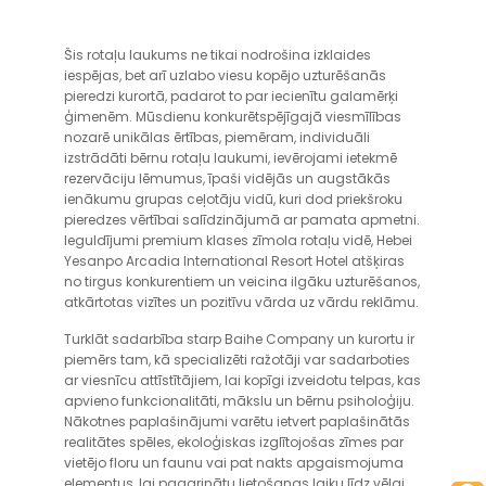
Šis rotaļu laukums ne tikai nodrošina izklaides
iespējas, bet arī uzlabo viesu kopējo uzturēšanās
pieredzi kurortā, padarot to par iecienītu galamērķi
ģimenēm. Mūsdienu konkurētspējīgajā viesmīlības
nozarē unikālas ērtības, piemēram, individuāli
izstrādāti bērnu rotaļu laukumi, ievērojami ietekmē
rezervāciju lēmumus, īpaši vidējās un augstākās
ienākumu grupas ceļotāju vidū, kuri dod priekšroku
pieredzes vērtībai salīdzinājumā ar pamata apmetni.
Ieguldījumi premium klases zīmola rotaļu vidē, Hebei
Yesanpo Arcadia International Resort Hotel atšķiras
no tirgus konkurentiem un veicina ilgāku uzturēšanos,
atkārtotas vizītes un pozitīvu vārda uz vārdu reklāmu.
Turklāt sadarbība starp Baihe Company un kurortu ir
piemērs tam, kā specializēti ražotāji var sadarboties
ar viesnīcu attīstītājiem, lai kopīgi izveidotu telpas, kas
apvieno funkcionalitāti, mākslu un bērnu psiholoģiju.
Nākotnes paplašinājumi varētu ietvert paplašinātās
realitātes spēles, ekoloģiskas izglītojošas zīmes par
vietējo floru un faunu vai pat nakts apgaismojuma
elementus, lai pagarinātu lietošanas laiku līdz vēlai