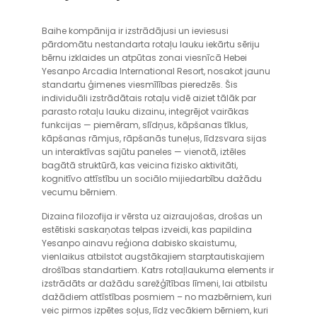
Baihe kompānija ir izstrādājusi un ieviesusi
pārdomātu nestandarta rotaļu lauku iekārtu sēriju
bērnu izklaides un atpūtas zonai viesnīcā Hebei
Yesanpo Arcadia International Resort, nosakot jaunu
standartu ģimenes viesmīlības pieredzēs. Šis
individuāli izstrādātais rotaļu vidē aiziet tālāk par
parasto rotaļu lauku dizainu, integrējot vairākas
funkcijas — piemēram, slīdņus, kāpšanas tīklus,
kāpšanas rāmjus, rāpšanās tuneļus, līdzsvara sijas
un interaktīvas sajūtu paneles — vienotā, iztēles
bagātā struktūrā, kas veicina fizisko aktivitāti,
kognitīvo attīstību un sociālo mijiedarbību dažādu
vecumu bērniem.
Dizaina filozofija ir vērsta uz aizraujošas, drošas un
estētiski saskaņotas telpas izveidi, kas papildina
Yesanpo ainavu reģiona dabisko skaistumu,
vienlaikus atbilstot augstākajiem starptautiskajiem
drošības standartiem. Katrs rotaļlaukuma elements ir
izstrādāts ar dažādu sarežģītības līmeni, lai atbilstu
dažādiem attīstības posmiem – no mazbērniem, kuri
veic pirmos izpētes soļus, līdz vecākiem bērniem, kuri