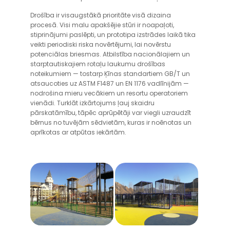
Drošība ir visaugstākā prioritāte visā dizaina
procesā. Visi malu apakšējie stūri ir noapaļoti,
stiprinājumi paslēpti, un prototipa izstrādes laikā tika
veikti periodiski riska novērtējumi, lai novērstu
potenciālas briesmas. Atbilstība nacionālajiem un
starptautiskajiem rotaļu laukumu drošības
noteikumiem — tostarp Ķīnas standartiem GB/T un
atsaucoties uz ASTM F1487 un EN 1176 vadlīnijām —
nodrošina mieru vecākiem un resortu operatoriem
vienādi. Turklāt izkārtojums ļauj skaidru
pārskatāmību, tāpēc aprūpētāji var viegli uzraudzīt
bērnus no tuvējām sēdvietām, kuras ir noēnotas un
aprīkotas ar atpūtas iekārtām.