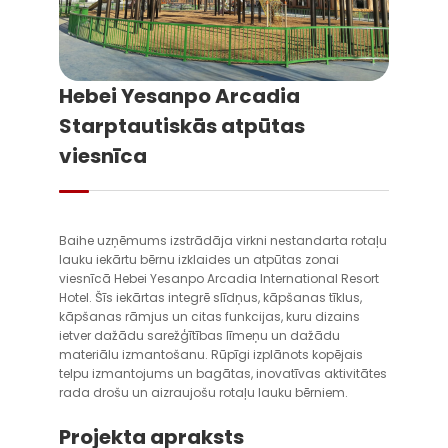
Hebei Yesanpo Arcadia
Starptautiskās atpūtas
viesnīca
Baihe uzņēmums izstrādāja virkni nestandarta rotaļu
lauku iekārtu bērnu izklaides un atpūtas zonai
viesnīcā Hebei Yesanpo Arcadia International Resort
Hotel. Šīs iekārtas integrē slīdņus, kāpšanas tīklus,
kāpšanas rāmjus un citas funkcijas, kuru dizains
ietver dažādu sarežģītības līmeņu un dažādu
materiālu izmantošanu. Rūpīgi izplānots kopējais
telpu izmantojums un bagātas, inovatīvas aktivitātes
rada drošu un aizraujošu rotaļu lauku bērniem.
Projekta apraksts