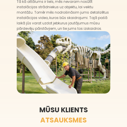
Tā kā attālums ir liels, mēs nevaram nosūtīt
instalācijas strādniekus uz objektu, lai veiktu
montāžu. Tomēr mēs nodrošināsim jums detalizētus
instalācijas video, kuros būs skaidrojumi. Tajā pašā
laikā jūs varat uzdot jebkurus jautājumus mūsu
pārdevēju pārstāvjiem, un tie jums tos izskaidros.
MŪSU KLIENTS
ATSAUKSMES