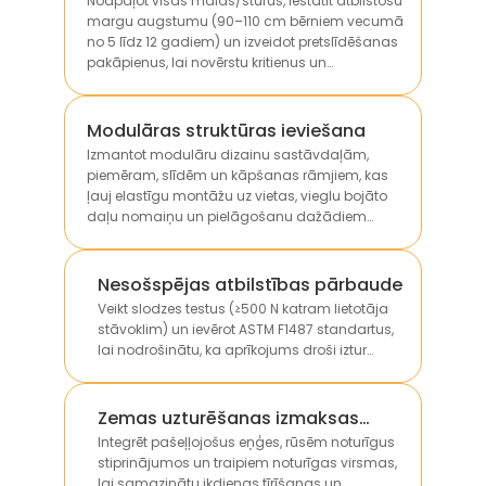
Noapaļot visas malas/stūrus, iestatīt atbilstošu
margu augstumu (90–110 cm bērniem vecumā
no 5 līdz 12 gadiem) un izveidot pretslīdēšanas
pakāpienus, lai novērstu kritienus un
sadursmes lietošanas laikā.
Modulāras struktūras ieviešana
Izmantot modulāru dizainu sastāvdaļām,
piemēram, slīdēm un kāpšanas rāmjiem, kas
ļauj elastīgu montāžu uz vietas, vieglu bojāto
daļu nomaiņu un pielāgošanu dažādiem
teritorijas izmēriem.
Nesošspējas atbilstības pārbaude
Veikt slodzes testus (≥500 N katram lietotāja
stāvoklim) un ievērot ASTM F1487 standartus,
lai nodrošinātu, ka aprīkojums droši iztur
vairāku bērnu svaru bez strukturālas
deformācijas.
Zemas uzturēšanas izmaksas
prasošu komponentu integrācija
Integrēt pašeļļojošus eņģes, rūsēm noturīgus
stiprinājumos un traipiem noturīgas virsmas,
lai samazinātu ikdienas tīrīšanas un