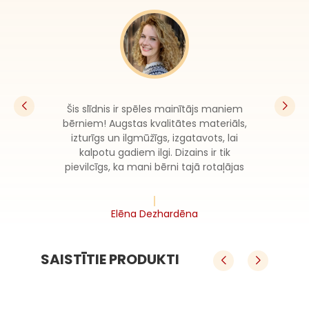
Šis slīdnis ir spēles mainītājs maniem
bērniem! Augstas kvalitātes materiāls,
izturīgs un ilgmūžīgs, izgatavots, lai
kalpotu gadiem ilgi. Dizains ir tik
pievilcīgs, ka mani bērni tajā rotaļājas
no rīta līdz vakaram.
Elēna Dezhardēna
SAISTĪTIE PRODUKTI
Kaula Dinosaura Tematiskais Āra Spēļu Lauka Noķērāja Slīdošā Komplekta Bērniem
Āra Kaula Dinosaura Noķērāja Slīdošā Parka Noķērāja
 Sp
Āra Kaula Dinosaura Noķērāja Slīdoš
Bē
ma k
Mūsu vadošā āra rotaļu laukuma sistēma ko
Mūs
 
Nepievilcīgi, videi draudzīgi materiāli. 
. Id
mbinē drošību, izturību un radošo dizainu. Ide
omb
lek
ā Parka Noķērāja
 
Atbilst EN 1176 drošības standartiem. 
tori
āla iepirkšanās centriem, dzīvojamām teritorij
eāla