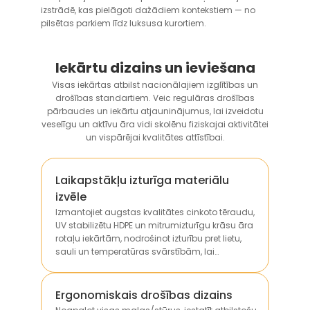
izstrādē, kas pielāgoti dažādiem kontekstiem — no
pilsētas parkiem līdz luksusa kurortiem.
Iekārtu dizains un ieviešana
Visas iekārtas atbilst nacionālajiem izglītības un
drošības standartiem. Veic regulāras drošības
pārbaudes un iekārtu atjauninājumus, lai izveidotu
veselīgu un aktīvu āra vidi skolēnu fiziskajai aktivitātei
un vispārējai kvalitātes attīstībai.
Laikapstākļu izturīga materiālu
izvēle
Izmantojiet augstas kvalitātes cinkoto tēraudu,
UV stabilizētu HDPE un mitrumizturīgu krāsu āra
rotaļu iekārtām, nodrošinot izturību pret lietu,
sauli un temperatūras svārstībām, lai
pagarinātu kalpošanas laiku.
Ergonomiskais drošības dizains