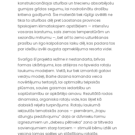
konstrukcionālajai izturībai un triecienu absorbējošu
gumijas grīdas segumu, lai nodrošinātu drošību
kritiena gadījumā. Šie materiāli tiek rūpīgi izvēlēti ne
tikai to izturības dēļ pret Laostanas provinces
tipiskajiem klimatiskajiem apstākļiem — intensīvu
vasaras karstumu, sals ziemas temperatūrām un
sezonālu mitrumu —, bet arī to zemo uzturēšanas
prasību un ilgo kalpošanas laiku dēļ, kas padara tos
par ideālu izvēli augsta apmeklējuma resorta videi.
Svarīga šī projekta iezīme ir nestandarta, brīvas
formas izkārtojums, kas atšķiras no tipveida rotaļu
laukumu modeļiem. Vietā, kur tiek izmantoti gatavi
veidņu modeļi, Baihe dizaina komanda veica
novērtējumu teritorijā, lai optimizētu telpiskās
plūsmas, saules gaismas iedarbību un
saplūstamību ar apkārtējo ainavu. Rezultātā rodas
dinamiska, organiska rotaļu vide, kas šķiet kā
dabiskā reljefa turpinājums. Rotaļu laukumā
iekļautās tematiskās zonas — piemēram, „tropu
džungļu piedzīvojumu” daļa ar dzīvnieku formu
izgriezumiem un „debesu pētnieka” zona ar tiltveida
savienojumiem starp torņiem — stimulē bērnu iztēli un
veicina lomas spēles un stāstīšanu rotaļās.