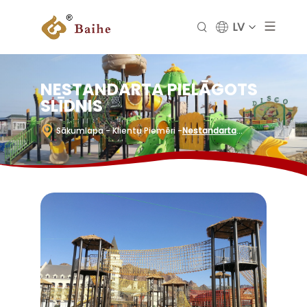
LV
NESTANDARTA PIELĀGOTS
SLĪDNIS
Sākumlapa
- Klientu Piemēri
-
Nestandarta
Pielāgots Slīdnis