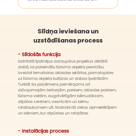
uzturēšanas darbus, zeminot klientu
ilgtermiņa ekspluatācijas izmaksas.
Slīdņa ieviešana un
uzstādīšanas process
- Slīdošās funkcija
Izstrādāt īpatnējus aizraujošus projektus atklātā
dabā, lai palielinātu tūrisma objekta pievilcību.
Izveidot tematiskas izklaides iekārtas, pamatojoties
uz tūrisma objekta kultūras un dabas īpatnībām.
Turklāt šis paņēmiens piemērojams arī
dzīvojamajām teritorijām, parkiem, izklaides parkiem,
tūrisma vietām, augstvērtīgām bērnudārzam,
atpūtas centriem, viesnīcām un bērnu
rotaļlaukumiem utt. Nodrošināt vietas apmeklētājiem
un bērniem, kur atpūsties un rotaļāties.
- Instalācijas process