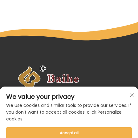
 
Zema uzturēšanas prasību un viegli 
iem
lām.
ām, parkiem un skolām.
 
tīrāms. 
Veidojam rotaļas, iedvesmojam smaidus. Individuāli
We value your privacy
izstrādāti rotaļu risinājumi ģimenēm un kopienām
visā pasaulē.
We use cookies and similar tools to provide our services. If
Navigācija
you don't want to accept all cookies, click Personalize
Produkta kategorijas
cookies.
Sazinieties ar mums
Accept all