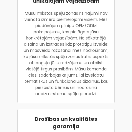
unikālajām vajadzībām
Mūsu mīkstās spēļu zonas risinājumi nav
vienota izmēra piemērojami visiem. Mēs
piedāvājam pilnīgu OEM/ODM
pakalpojumu, kas pielāgots jūsu
konkrētajām vajadzībām. No sākotnējā
dizaina un izstrādes līdz prototipu izveidei
un masveida ražošanai mēs nodrošinām,
ka jūsu mīkstās spēļu zonas katrs aspekts
atspoguļo jūsu redzējumu un atbilst
vietējā tirgus prasībām. Mūsu komanda
cieši sadarbojas ar jums, lai izveidotu
tematiskus un funkcionālus dizainus, kas
piesaista bērnus un nodrošina
neaizmirstamu spēļu pieredzi.
Drošības un kvalitātes
garantija