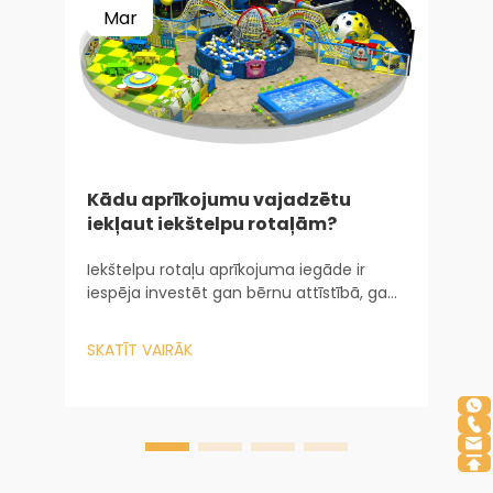
Mar
Kādu aprīkojumu vajadzētu
iekļaut iekštelpu rotaļām?
i
Iekštelpu rotaļu aprīkojuma iegāde ir
iespēja investēt gan bērnu attīstībā, gan
G
jūsu uzņēmuma ilgtspējā. Pamatojoties
r
uz manu pieredzi, strādājot ar Baiheplay
b
SKATĪT VAIRĀK
vietnes īpašniekiem, es saprotu tiešo
z
S
saistību...
p
v
s