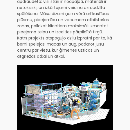
apdraudēta: visi stūri ir noapaļoti, materiāli ir
netoksiski, un izkārtojumi veicina uzraudzītu
spēlēšanu. Mūsu dizaini ņem vērā arī kustības
plūsmu, pieejamību un vecumam atbilstošas
zonas, palīdzot klientiem maksimāli izmantot
pieejamo telpu un izcelties pārpildītā tirgū.
Katrs projekts atspoguļo dziļu izpratni par to, kā
bērni spēlējas, mācās un aug, padarot jūsu
centru par vietu, kur ģimenes uzticas un
atgriežas atkal un atkal.