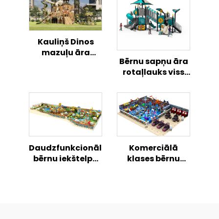
Kauliņš Dinos
mazuļu āra
Bērnu sapņu āra
kāpšanas rotaļu
rotaļlauks viss
slīdne
vienā kombinētā
slīdņu sērijā
Daudzfunkcionāla
Komerciālā
bērnu iekštelpu
klases bērnu
rotaļu mājiņa,
iekštelpu rotaļu
rotaļu laukuma
mājiņa, rotaļu
kombinēta
laukums,
komplekta
modulārs
mīkstais rotaļu