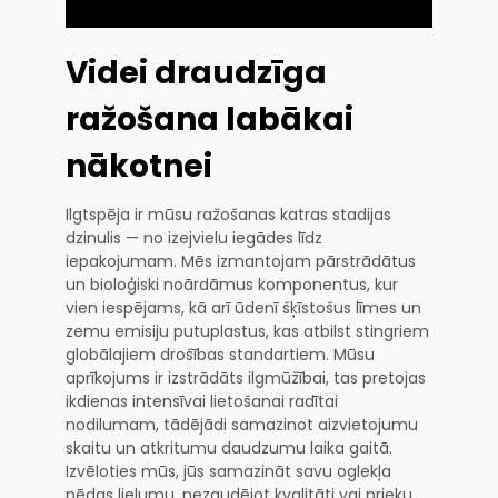
Videi draudzīga
ražošana labākai
nākotnei
Ilgtspēja ir mūsu ražošanas katras stadijas
dzinulis — no izejvielu iegādes līdz
iepakojumam. Mēs izmantojam pārstrādātus
un bioloģiski noārdāmus komponentus, kur
vien iespējams, kā arī ūdenī šķīstošus līmes un
zemu emisiju putuplastus, kas atbilst stingriem
globālajiem drošības standartiem. Mūsu
aprīkojums ir izstrādāts ilgmūžībai, tas pretojas
ikdienas intensīvai lietošanai radītai
nodilumam, tādējādi samazinot aizvietojumu
skaitu un atkritumu daudzumu laika gaitā.
Izvēloties mūs, jūs samazināt savu oglekļa
pēdas lielumu, nezaudējot kvalitāti vai prieku.