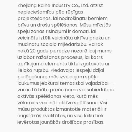
parks ar pilnu
Zhejiang Baihe Industry Co., Ltd. atzīst
aprīkojumu
nepieciešamību pēc rūpīgas
projektēšanas, lai nodrošinātu bērniem
brīvu un drošu spēlēšanos. Mūsu mīkstās
spēļu zonas risinājumi ir domāti, lai
veicinātu iztēli, veicinātu aktīvu prieku un
mudinātu sociālo mijiedarbību. Vairāk
nekā 20 gadu pieredze nozarē ļauj mums
uzlabot ražošanas procesus, lai katrs
aprīkojuma elements tiktu izgatavots ar
lielāko rūpību. Piedāvājot iespēju dziļai
pielāgošanai, mēs izveidojam spēļu
laukumus jebkurai tematiskai vajadzībai —
vai nu tā būtu preču nams vai sabiedrības
aktīvās spēlēšanas vieta, kurā mēs
vēlamies veicināt aktīvu spēlēšanu. Visi
mūsu produktos izmantotie materiāli ir
augstākās kvalitātes, un visu laiku tiek
ievērotas jaunākās drošības prasības.