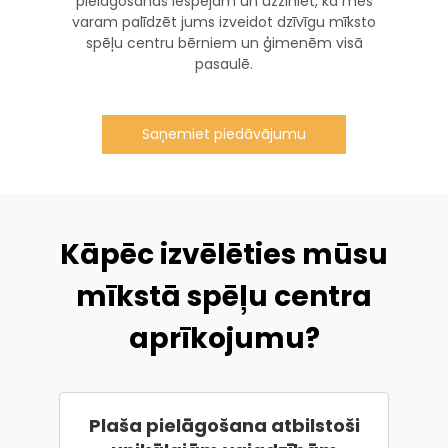
pielāgošanas iespējām un uzziniet, kā mēs
varam palīdzēt jums izveidot dzīvīgu mīksto
spēļu centru bērniem un ģimenēm visā
pasaulē.
Saņemiet piedāvājumu
Kāpēc izvēlēties mūsu
mīkstā spēļu centra
aprīkojumu?
Plaša pielāgošana atbilstoši