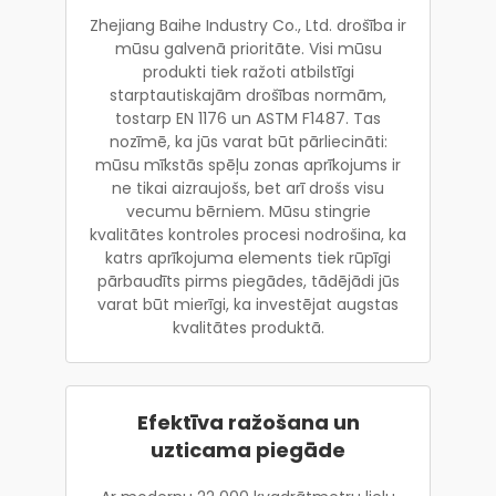
Zhejiang Baihe Industry Co., Ltd. drošība ir
mūsu galvenā prioritāte. Visi mūsu
produkti tiek ražoti atbilstīgi
starptautiskajām drošības normām,
tostarp EN 1176 un ASTM F1487. Tas
nozīmē, ka jūs varat būt pārliecināti:
mūsu mīkstās spēļu zonas aprīkojums ir
ne tikai aizraujošs, bet arī drošs visu
vecumu bērniem. Mūsu stingrie
kvalitātes kontroles procesi nodrošina, ka
katrs aprīkojuma elements tiek rūpīgi
pārbaudīts pirms piegādes, tādējādi jūs
varat būt mierīgi, ka investējat augstas
kvalitātes produktā.
Efektīva ražošana un
uzticama piegāde