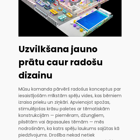
Uzvilkšana jauno
prātu caur radošu
dizainu
Mūsu komanda pārvērš radošus konceptus par
iesaistījošām mīkstām spēļu vides, kas bērniem
izraisa prieku un ziņkāri. Apvienojot spožas,
stimulējošas krāsu paletes ar tēmatiskām
konstrukcijām — piemēram, džungļiem,
pilsētām vai ārpasaules tēmām — mēs
nodrošinām, ka katrs spēļu laukums sajūtas kā
piedzīvojums. Drošība nekad netiek