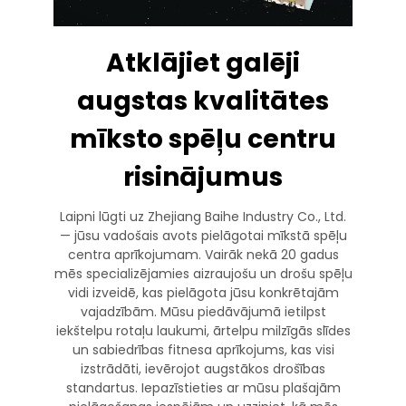
Atklājiet galēji
augstas kvalitātes
mīksto spēļu centru
risinājumus
Laipni lūgti uz Zhejiang Baihe Industry Co., Ltd.
— jūsu vadošais avots pielāgotai mīkstā spēļu
centra aprīkojumam. Vairāk nekā 20 gadus
mēs specializējamies aizraujošu un drošu spēļu
vidi izveidē, kas pielāgota jūsu konkrētajām
vajadzībām. Mūsu piedāvājumā ietilpst
iekštelpu rotaļu laukumi, ārtelpu milzīgās slīdes
un sabiedrības fitnesa aprīkojums, kas visi
izstrādāti, ievērojot augstākos drošības
standartus. Iepazīstieties ar mūsu plašajām