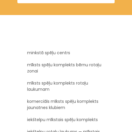
minkstā spēļu centrs
mīksts spēļu komplekts bērnu rotaļu
zonai
mīksts spēļu komplekts rotaļu
laukumam
komerciāls mīksts spēļu komplekts
jaunatnes klubiem
iekštelpu mīkstais spēļu komplekts
iekštelpu rotaļu laukums — mīkstais