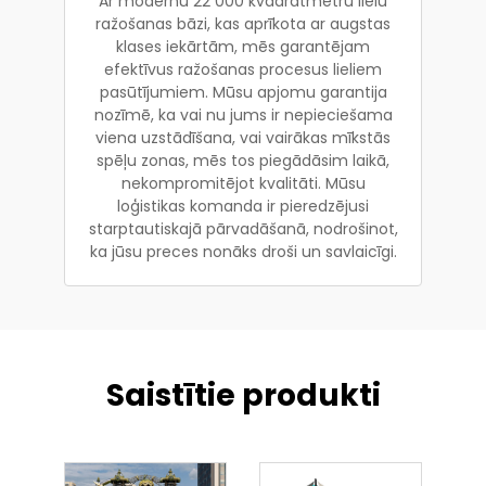
Ar modernu 22 000 kvadrātmetru lielu
ražošanas bāzi, kas aprīkota ar augstas
klases iekārtām, mēs garantējam
efektīvus ražošanas procesus lieliem
pasūtījumiem. Mūsu apjomu garantija
nozīmē, ka vai nu jums ir nepieciešama
viena uzstādīšana, vai vairākas mīkstās
spēļu zonas, mēs tos piegādāsim laikā,
nekompromitējot kvalitāti. Mūsu
loģistikas komanda ir pieredzējusi
starptautiskajā pārvadāšanā, nodrošinot,
ka jūsu preces nonāks droši un savlaicīgi.
Saistītie produkti