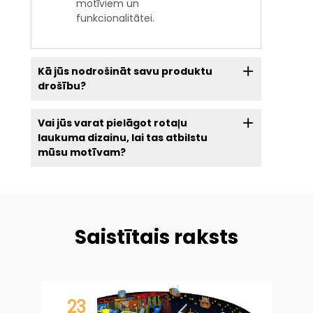
motīviem un
funkcionalitātei.
Kā jūs nodrošināt savu produktu
drošību?
Vai jūs varat pielāgot rotaļu
laukuma dizainu, lai tas atbilstu
mūsu motīvam?
Saistītais raksts
23