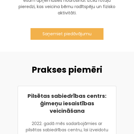
esam apņēmušies nodrošināt izcilu rotaļu
pieredzi, kas veicina bērnu radītspēju un fizisko
aktivitāti.
Saņemiet piedāvājumu
Prakses piemēri
Pilsētas sabiedrības centrs:
ģimeņu iesaistības
veicināšana
2022. gadā mēs sadarbojāmies ar
pilsētas sabiedrības centru, lai izveidotu