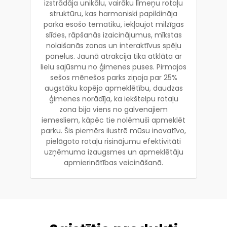
izstrādāja unikālu, vairāku līmeņu rotaļu
struktūru, kas harmoniski papildināja
parka esošo tematiku, iekļaujot milzīgas
slīdes, rāpšanās izaicinājumus, mīkstas
nolaišanās zonas un interaktīvus spēļu
panelus. Jaunā atrakcija tika atklāta ar
lielu sajūsmu no ģimenes puses. Pirmajos
sešos mēnešos parks ziņoja par 25%
augstāku kopējo apmeklētību, daudzas
ģimenes norādīja, ka iekštelpu rotaļu
zona bija viens no galvenajiem
iemesliem, kāpēc tie nolēmuši apmeklēt
parku. Šis piemērs ilustrē mūsu inovatīvo,
pielāgoto rotaļu risinājumu efektivitāti
uzņēmuma izaugsmes un apmeklētāju
apmierinātības veicināšanā.