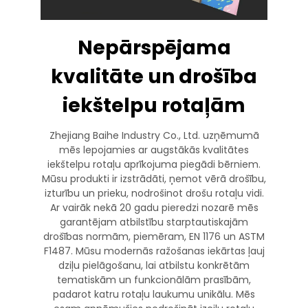
Nepārspējama
kvalitāte un drošība
iekštelpu rotaļām
Zhejiang Baihe Industry Co., Ltd. uzņēmumā
mēs lepojamies ar augstākās kvalitātes
iekštelpu rotaļu aprīkojuma piegādi bērniem.
Mūsu produkti ir izstrādāti, ņemot vērā drošību,
izturību un prieku, nodrošinot drošu rotaļu vidi.
Ar vairāk nekā 20 gadu pieredzi nozarē mēs
garantējam atbilstību starptautiskajām
drošības normām, piemēram, EN 1176 un ASTM
F1487. Mūsu modernās ražošanas iekārtas ļauj
dziļu pielāgošanu, lai atbilstu konkrētām
tematiskām un funkcionālām prasībām,
padarot katru rotaļu laukumu unikālu. Mēs