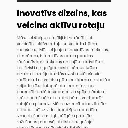
Inovatīvs dizains, kas
veicina aktīvu rotaļu
Mūsu iekštelpu rotaļākļi ir izstrādāti, lai
veicinātu aktīvu rotaļu un veidotu bērnu
radošumu. Mēs iekļaujam inovatīvas funkcijas,
piemēram, interaktīvus rotaļu panelus,
rāpšanās konstrukcijas un sajūtu aktivitātes,
kas fiziski un garīgi iesaista bērnus. Mūsu
dizaina filozofija balstās uz stimulējošu vidi
radīšanu, kas veicina pētnieciskumu un sociālo
mijiedarbību. Integrējot elementus, kas
paredzēti dažāda vecuma un spēju bērniem,
mēs nodrošinām, ka katrs bērns var baudīt
rotaļākļu pieredzi. Mūsu uzmanība inovācijām
attiecas arī uz videi draudzīgu materiālu
izmantošanu un ilgtspējīgām praksēm
ražošanas procesā, atbilstot augošajai
pieprasījumam pēc videi atbildīgiem