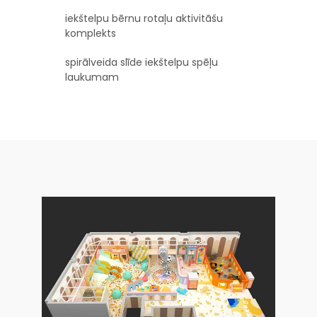
iekštelpu bērnu rotaļu aktivitāšu
komplekts
spirālveida slīde iekštelpu spēļu
laukumam