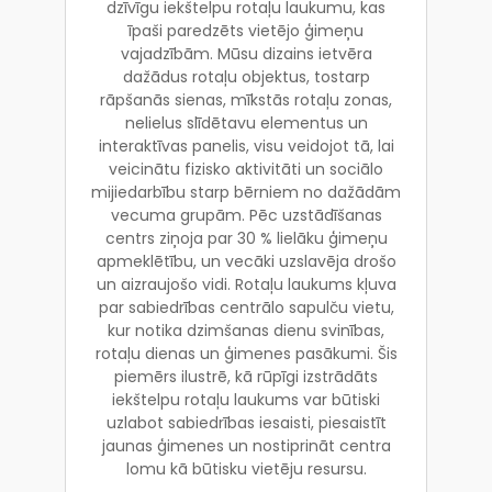
dzīvīgu iekštelpu rotaļu laukumu, kas
īpaši paredzēts vietējo ģimeņu
vajadzībām. Mūsu dizains ietvēra
dažādus rotaļu objektus, tostarp
rāpšanās sienas, mīkstās rotaļu zonas,
nelielus slīdētavu elementus un
interaktīvas panelis, visu veidojot tā, lai
veicinātu fizisko aktivitāti un sociālo
mijiedarbību starp bērniem no dažādām
vecuma grupām. Pēc uzstādīšanas
centrs ziņoja par 30 % lielāku ģimeņu
apmeklētību, un vecāki uzslavēja drošo
un aizraujošo vidi. Rotaļu laukums kļuva
par sabiedrības centrālo sapulču vietu,
kur notika dzimšanas dienu svinības,
rotaļu dienas un ģimenes pasākumi. Šis
piemērs ilustrē, kā rūpīgi izstrādāts
iekštelpu rotaļu laukums var būtiski
uzlabot sabiedrības iesaisti, piesaistīt
jaunas ģimenes un nostiprināt centra
lomu kā būtisku vietēju resursu.