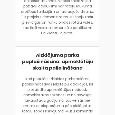
ēdināšanas zonās. Vecāki sniedza ļoti
pozitīvu atsauksmi par rotaļu laukuma
drošības funkcijām un aizraujošo dizainu.
Šis projekts demonstrē mūsu spēju radīt
pievilcīgas un funkcionālas rotaļu vides,
kas tieši veicina komerciālo panākumu
un klientu lojalitāti.
Aizklājuma parka
paplašināšana: apmeklētāju
skaita palielināšana
Kad populārs izklaides parks nolēma
paplašināt savas iekštelpu atrakcijas, lai
piesaistītu apmeklētājus nedaudz
apmeklētākos sezonās un nelabvēlīgā
laikapstākļu gadījumā, tas vērsās pie
mums ar pieprasījumu pēc pielāgotas
rotaļu zonas risinājuma. Mūsu komanda