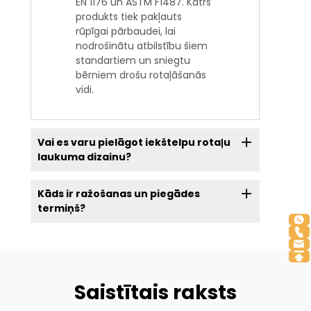
EN 1176 un ASTM F1487. Katrs
produkts tiek pakļauts
rūpīgai pārbaudei, lai
nodrošinātu atbilstību šiem
standartiem un sniegtu
bērniem drošu rotaļāšanās
vidi.
Vai es varu pielāgot iekštelpu rotaļu
laukuma dizainu?
Kāds ir ražošanas un piegādes
termiņš?
Saistītais raksts