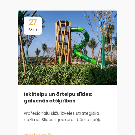
27
Mar
i
Iekštelpu un ārtelpu slīdes:
galvenās atšķirības
G
r
Profesionālu slīžu izvēles stratēģiskā
b
nozīme. Slīdes ir jebkuras bērnu spēļu
z
zonas sirds, kalpojot kā galvenais
S
p
piesaistes elements, kas bērnus ilgstoši