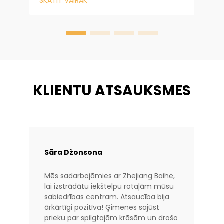
SKATĪT VAIRĀK
v
tur aizņemtos. Spēļu laukumu
s
dizaineriem, skolu administrātoriem un
komerc...
KLIENTU ATSAUKSMES
Sāra Džonsona
Mēs sadarbojāmies ar Zhejiang Baihe,
lai izstrādātu iekštelpu rotaļām mūsu
sabiedrības centram. Atsaucība bija
ārkārtīgi pozitīva! Ģimenes sajūst
prieku par spilgtajām krāsām un drošo