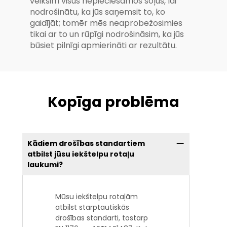
veiksim visus nepieciešamos soļus, lai
nodrošinātu, ka jūs saņemsit to, ko
gaidījāt; tomēr mēs neaprobežosimies
tikai ar to un rūpīgi nodrošināsim, ka jūs
būsiet pilnīgi apmierināti ar rezultātu.
Kopīga problēma
Kādiem drošības standartiem
atbilst jūsu iekštelpu rotaļu
laukumi?
Mūsu iekštelpu rotaļām
atbilst starptautiskās
drošības standarti, tostarp