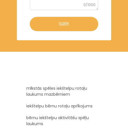
0/1000
Sūtīt
mīkstās spēles iekštelpu rotaļu
laukums mazbērniem
iekštelpu bērnu rotaļu aprīkojums
bērnu iekštelpu aktivitāšu spēļu
laukums