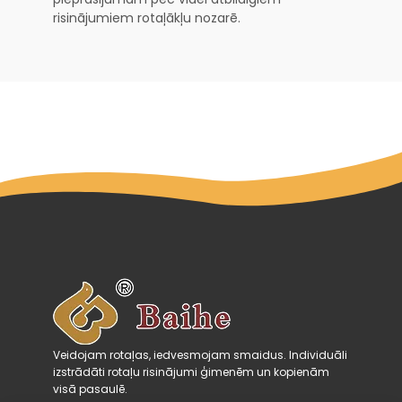
risinājumiem rotaļākļu nozarē.
Veidojam rotaļas, iedvesmojam smaidus. Individuāli
izstrādāti rotaļu risinājumi ģimenēm un kopienām
visā pasaulē.