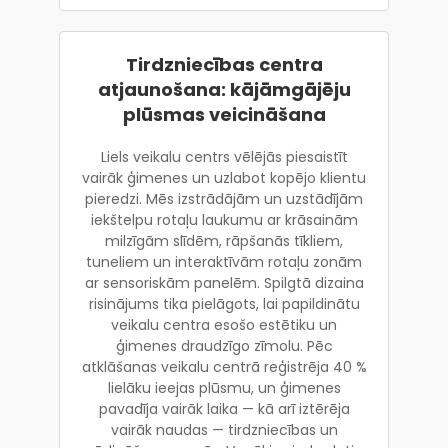
Tirdzniecības centra
atjaunošana: kājāmgājēju
plūsmas veicināšana
Liels veikalu centrs vēlējās piesaistīt
vairāk ģimenes un uzlabot kopējo klientu
pieredzi. Mēs izstrādājām un uzstādījām
iekštelpu rotaļu laukumu ar krāsainām
milzīgām slīdēm, rāpšanās tīkliem,
tuneliem un interaktīvām rotaļu zonām
ar sensoriskām panelēm. Spilgtā dizaina
risinājums tika pielāgots, lai papildinātu
veikalu centra esošo estētiku un
ģimenes draudzīgo zīmolu. Pēc
atklāšanas veikalu centrā reģistrēja 40 %
lielāku ieejas plūsmu, un ģimenes
pavadīja vairāk laika — kā arī iztērēja
vairāk naudas — tirdzniecības un