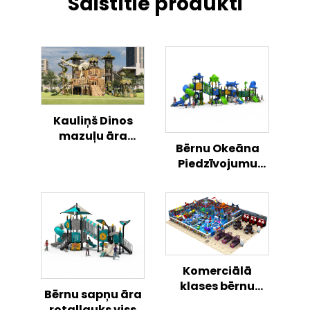
Saistītie produkti
Kauliņš Dinos
mazuļu āra
Bērnu Okeāna
kāpšanas rotaļu
Piedzīvojumu
slīdne
Kombinētais
Slīdonis Āra
Rotaļlaukums
Komerciālā
klases bērnu
Bērnu sapņu āra
iekštelpu rotaļu
rotaļlauks viss