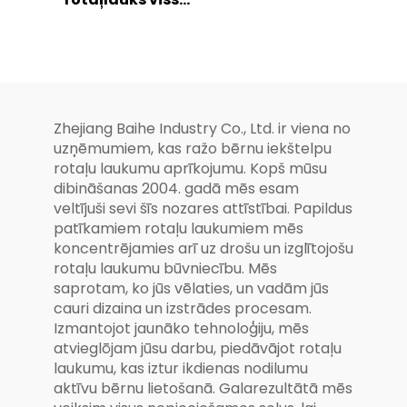
mājiņa, rotaļu
vienā kombinētā
laukums,
slīdņu sērijā
modulārs
mīkstais rotaļu
parks ar pilnu
aprīkojumu
Zhejiang Baihe Industry Co., Ltd. ir viena no
uzņēmumiem, kas ražo bērnu iekštelpu
rotaļu laukumu aprīkojumu. Kopš mūsu
dibināšanas 2004. gadā mēs esam
veltījuši sevi šīs nozares attīstībai. Papildus
patīkamiem rotaļu laukumiem mēs
koncentrējamies arī uz drošu un izglītojošu
rotaļu laukumu būvniecību. Mēs
saprotam, ko jūs vēlaties, un vadām jūs
cauri dizaina un izstrādes procesam.
Izmantojot jaunāko tehnoloģiju, mēs
atvieglōjam jūsu darbu, piedāvājot rotaļu
laukumu, kas iztur ikdienas nodilumu
aktīvu bērnu lietošanā. Galarezultātā mēs