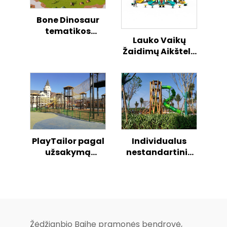
Bone Dinosaur
tematikos
Lauko Vaikų
aukštoje
Žaidimų Aikštelė
džungles kaip
su Vandenyno
skramsta slide
Tema,
komplekts
Kombinuotasis
bērniem
Slenkstis
PlayTailor pagal
Individualus
užsakymą
nestandartinis
pagamintas
vaikų žaidimų
vaikų
slydimas
nestandinis
slydimas
Žėdžianbio Bajhe pramonės bendrovė,