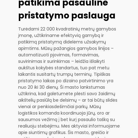
patikima pasaulinė
pristatymo paslauga
Turėdami 22 000 kvadratinių metrų gamybos
įmonę, užtikriname efektyvią gamybą ir
patikimą pristatymą didelėms užsakymų
apimtims. Mūsų pažangios gamybos linijos –
automatizuoti pjovimas, formavimas,
suvirinimas ir surinkimas – leidžia išlaikyti
aukštus kokybės standartus, tuo pat metu
laikantis susitartų trumpų terminų. Tipiškas
pristatymo laikas po dizaino patvirtinimo yra
nuo 20 iki 30 dienų. Ši masto lankstumas
užtikrina, kad galėtumėte plėsti savo žaidimų
aikštelių pasiūlą be delsimų – ar tai būtų slidės
vienai ar penkiasdešimčiai parkų. Mūsų
logistikos komanda koordinuoja jūrų, oro ar
sausumos vežimą į bet kurį pasaulio tašką su
realiuoju stebėjimu. Mes aktyviai informuojame
apie siuntimų grafikus. Šis masto, greičio ir