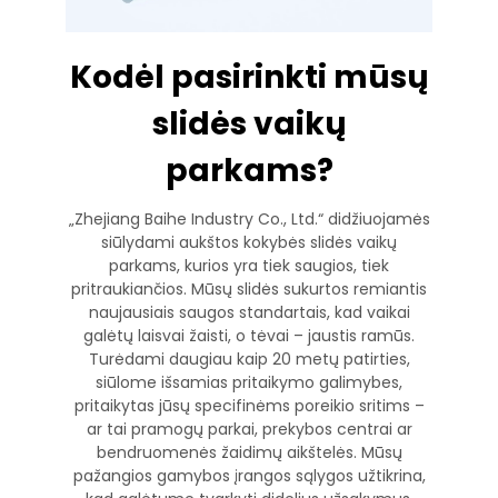
Kodėl pasirinkti mūsų
slidės vaikų
parkams?
„Zhejiang Baihe Industry Co., Ltd.“ didžiuojamės
siūlydami aukštos kokybės slidės vaikų
parkams, kurios yra tiek saugios, tiek
pritraukiančios. Mūsų slidės sukurtos remiantis
naujausiais saugos standartais, kad vaikai
galėtų laisvai žaisti, o tėvai – jaustis ramūs.
Turėdami daugiau kaip 20 metų patirties,
siūlome išsamias pritaikymo galimybes,
pritaikytas jūsų specifinėms poreikio sritims –
ar tai pramogų parkai, prekybos centrai ar
bendruomenės žaidimų aikštelės. Mūsų
pažangios gamybos įrangos sąlygos užtikrina,