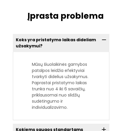
Įprasta problema
Koks yra pristatymo laikas dideliam
užsakymui?
Mūsų šiuolaikinės gamybos
patalpos leidžia efektyviai
tvarkyti didelius užsakymus.
Paprastai pristatymo laikas
trunka nuo 4 iki 6 savaičių,
priklausomai nuo slidžių
sudėtingumo ir
individualizavimo.
Kokiems saugos standartams