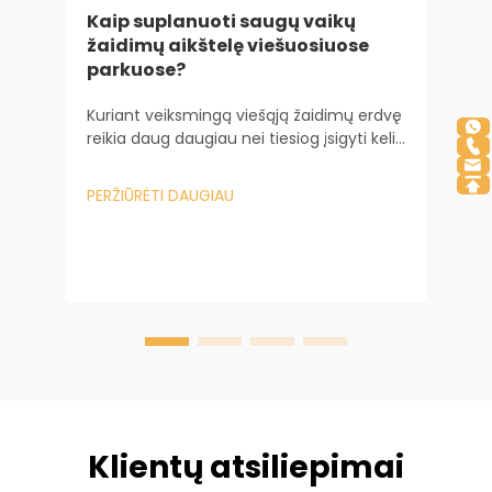
Kaip suplanuoti saugų vaikų
žaidimų aikštelę viešuosiuose
parkuose?
Kuriant veiksmingą viešąją žaidimų erdvę
K
reikia daug daugiau nei tiesiog įsigyti kelių
žaidimų įrenginių. Tai reikalauja
sudėtingos inžinerinės ir psichologinės
K
PERŽIŪRĖTI DAUGIAU
analizės. Valdant didelio masto miesto...
p
p
ž
P
n
į
v
I
Klientų atsiliepimai