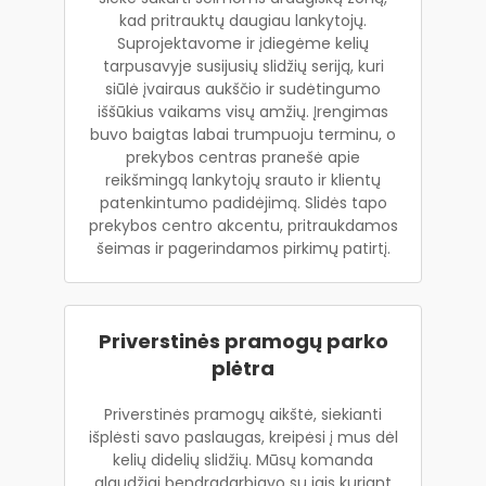
kad pritrauktų daugiau lankytojų.
Suprojektavome ir įdiegėme kelių
tarpusavyje susijusių slidžių seriją, kuri
siūlė įvairaus aukščio ir sudėtingumo
iššūkius vaikams visų amžių. Įrengimas
buvo baigtas labai trumpuoju terminu, o
prekybos centras pranešė apie
reikšmingą lankytojų srauto ir klientų
patenkintumo padidėjimą. Slidės tapo
prekybos centro akcentu, pritraukdamos
šeimas ir pagerindamos pirkimų patirtį.
Priverstinės pramogų parko
plėtra
Priverstinės pramogų aikštė, siekianti
išplėsti savo paslaugas, kreipėsi į mus dėl
kelių didelių slidžių. Mūsų komanda
glaudžiai bendradarbiavo su jais kuriant