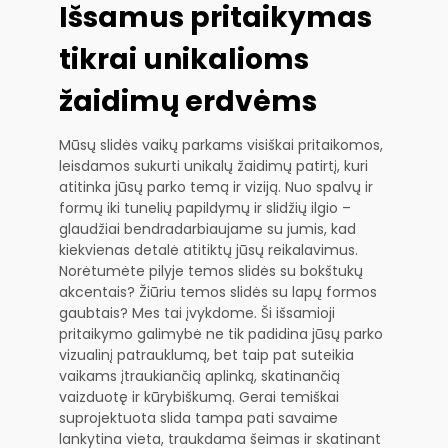
Išsamus pritaikymas
tikrai unikalioms
žaidimų erdvėms
Mūsų slidės vaikų parkams visiškai pritaikomos,
leisdamos sukurti unikalų žaidimų patirtį, kuri
atitinka jūsų parko temą ir viziją. Nuo spalvų ir
formų iki tunelių papildymų ir slidžių ilgio –
glaudžiai bendradarbiaujame su jumis, kad
kiekvienas detalė atitiktų jūsų reikalavimus.
Norėtumėte pilyje temos slidės su bokštukų
akcentais? Žiūriu temos slidės su lapų formos
gaubtais? Mes tai įvykdome. Ši išsamioji
pritaikymo galimybė ne tik padidina jūsų parko
vizualinį patrauklumą, bet taip pat suteikia
vaikams įtraukiančią aplinką, skatinančią
vaizduotę ir kūrybiškumą. Gerai temiškai
suprojektuota slida tampa pati savaime
lankytina vieta, traukdama šeimas ir skatinant