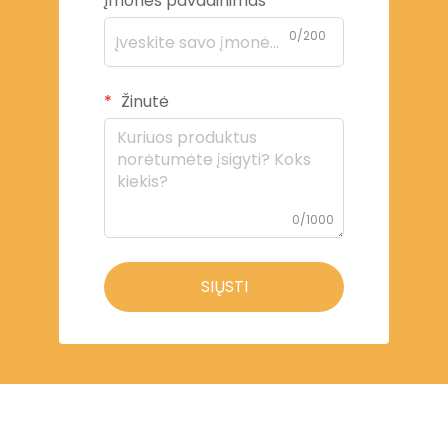
Įmonės pavadinimas
0/200
Žinutė
0/1000
SIŲSTI