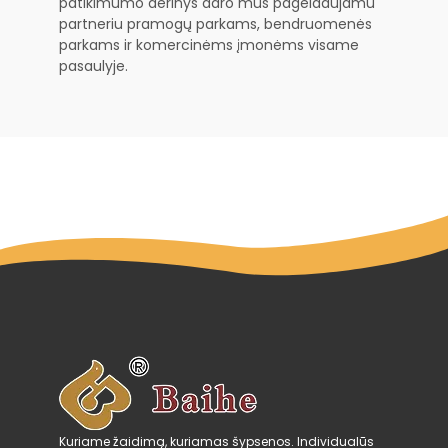
patikimumo derinys daro mus pageidaujamu
partneriu pramogų parkams, bendruomenės
parkams ir komercinėms įmonėms visame
pasaulyje.
Kuriame žaidimą, kuriamas šypsenos. Individualūs