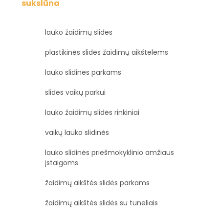
sukslūna
lauko žaidimų slidės
plastikinės slidės žaidimų aikštelėms
lauko slidinės parkams
slidės vaikų parkui
lauko žaidimų slidės rinkiniai
vaikų lauko slidinės
lauko slidinės priešmokyklinio amžiaus
įstaigoms
žaidimų aikštės slidės parkams
žaidimų aikštės slidės su tuneliais