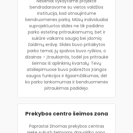
Neseniai vykdytame projekte
bendradaravome su vietos valdžios
institucija, kad atnaujintume
bendruomenės parką. Mūsų individualiai
suprojektuotos slidės ne tik padidino
parko estetinę pritraukiamumą, bet ir
sukūrė vaikams saugią bei įdomią
žaidimų erdvę. Slidės buvo pritaikytos
parko temai, jų spalvos buvo ryškios, o
dizainas – įtraukiantis, todėl jos pritraukė
šeimas iš aplinkinių kvartalų. Tėvų
atsiliepimuose buvo pabrėžtos įrangos
saugos funkcijos ir ilgaamžiškumas, dėl
ko parko lankomumas ir bendruomenės
įsitraukimas padidėjo.
Prekybos centro šeimos zona
Paprastai žinomas prekybos centras
siekė sukurti šeimoms draugišką zoną,