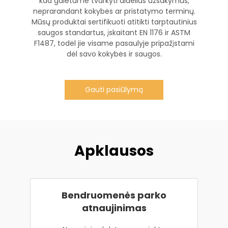
kad galėtume tvarkyti didelius užsakymus,
neprarandant kokybės ar pristatymo terminų.
Mūsų produktai sertifikuoti atitikti tarptautinius
saugos standartus, įskaitant EN 1176 ir ASTM
F1487, todėl jie visame pasaulyje pripažįstami
dėl savo kokybės ir saugos.
Gauti pasiūlymą
Apklausos
Bendruomenės parko
atnaujinimas