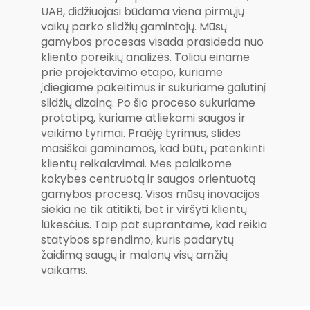
UAB, didžiuojasi būdama viena pirmųjų
vaikų parko slidžių gamintojų. Mūsų
gamybos procesas visada prasideda nuo
kliento poreikių analizės. Toliau einame
prie projektavimo etapo, kuriame
įdiegiame pakeitimus ir sukuriame galutinį
slidžių dizainą. Po šio proceso sukuriame
prototipą, kuriame atliekami saugos ir
veikimo tyrimai. Praėję tyrimus, slidės
masiškai gaminamos, kad būtų patenkinti
klientų reikalavimai. Mes palaikome
kokybės centruotą ir saugos orientuotą
gamybos procesą. Visos mūsų inovacijos
siekia ne tik atitikti, bet ir viršyti klientų
lūkesčius. Taip pat suprantame, kad reikia
statybos sprendimo, kuris padarytų
žaidimą saugų ir malonų visų amžių
vaikams.