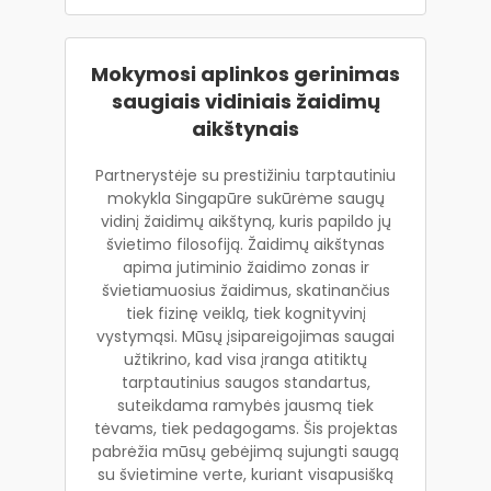
Mokymosi aplinkos gerinimas
saugiais vidiniais žaidimų
aikštynais
Partnerystėje su prestižiniu tarptautiniu
mokykla Singapūre sukūrėme saugų
vidinį žaidimų aikštyną, kuris papildo jų
švietimo filosofiją. Žaidimų aikštynas
apima jutiminio žaidimo zonas ir
švietiamuosius žaidimus, skatinančius
tiek fizinę veiklą, tiek kognityvinį
vystymąsi. Mūsų įsipareigojimas saugai
užtikrino, kad visa įranga atitiktų
tarptautinius saugos standartus,
suteikdama ramybės jausmą tiek
tėvams, tiek pedagogams. Šis projektas
pabrėžia mūsų gebėjimą sujungti saugą
su švietimine verte, kuriant visapusišką