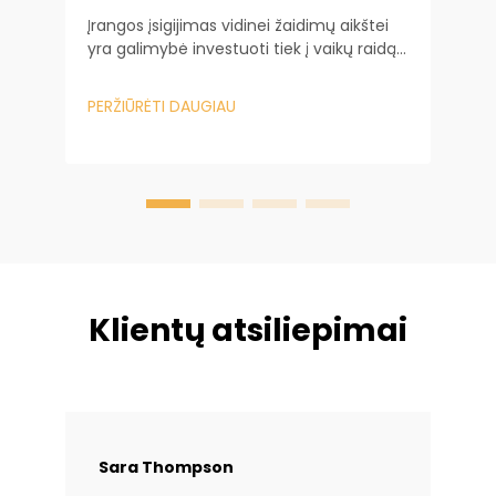
K
Įrangos įsigijimas vidinei žaidimų aikštei
k
yra galimybė investuoti tiek į vaikų raidą,
v
tiek į jūsų verslo ilgalaikiškumą.
ž
P
Remdamasis savo daugelio metų
„
PERŽIŪRĖTI DAUGIAU
patirtimi dirbdamas su Baiheplay vietos
m
savininkais, suprantu tiesioginį ryšį...
g
Klientų atsiliepimai
Sara Thompson