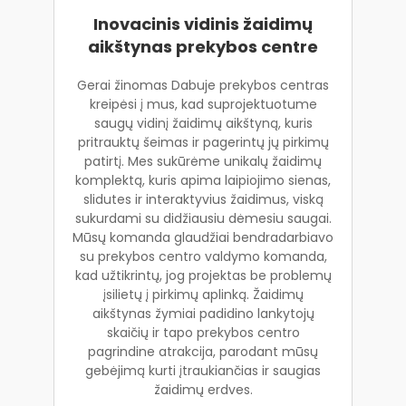
Inovacinis vidinis žaidimų
aikštynas prekybos centre
Gerai žinomas Dabuje prekybos centras
kreipėsi į mus, kad suprojektuotume
saugų vidinį žaidimų aikštyną, kuris
pritrauktų šeimas ir pagerintų jų pirkimų
patirtį. Mes sukūrėme unikalų žaidimų
komplektą, kuris apima laipiojimo sienas,
slidutes ir interaktyvius žaidimus, viską
sukurdami su didžiausiu dėmesiu saugai.
Mūsų komanda glaudžiai bendradarbiavo
su prekybos centro valdymo komanda,
kad užtikrintų, jog projektas be problemų
įsilietų į pirkimų aplinką. Žaidimų
aikštynas žymiai padidino lankytojų
skaičių ir tapo prekybos centro
pagrindine atrakcija, parodant mūsų
gebėjimą kurti įtraukiančias ir saugias
žaidimų erdves.