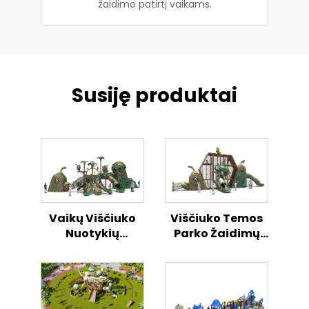
žaidimo patirtį vaikams.
Susiję produktai
Vaikų Viščiuko
Viščiuko Temos
Nuotykių
Parko Žaidimų
Atvirame
Rinkinys Atviroji
Danguje Žaidimų
Vaikų Veiklos
Aikštelė
Zona