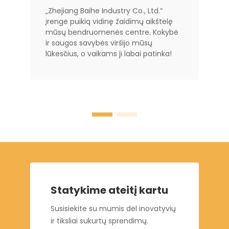
„Zhejiang Baihe Industry Co., Ltd.“
įrengė puikią vidinę žaidimų aikštelę
mūsų bendruomenės centre. Kokybė
ir saugos savybės viršijo mūsų
lūkesčius, o vaikams ji labai patinka!
Statykime ateitį kartu
Susisiekite su mumis dėl inovatyvių
ir tiksliai sukurtų sprendimų.