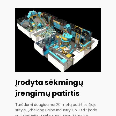
Įrodyta sėkmingų
įrengimų patirtis
Turėdami daugiau nei 20 metų patirties šioje
srityje, „Zhejiang Baihe Industry Co., Ltd.“ įrodė
savo gebėjimą sėkmingai įrengti saugias