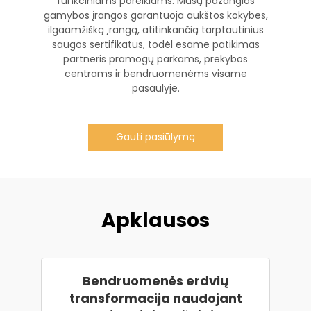
funkciniams poreikiams. Mūsų pažangios
gamybos įrangos garantuoja aukštos kokybės,
ilgaamžišką įrangą, atitinkančią tarptautinius
saugos sertifikatus, todėl esame patikimas
partneris pramogų parkams, prekybos
centrams ir bendruomenėms visame
pasaulyje.
Gauti pasiūlymą
Apklausos
Bendruomenės erdvių
transformacija naudojant