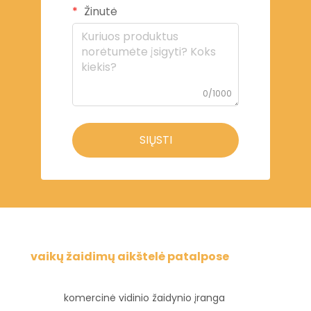
Žinutė
0/1000
SIŲSTI
vaikų žaidimų aikštelė patalpose
komercinė vidinio žaidynio įranga