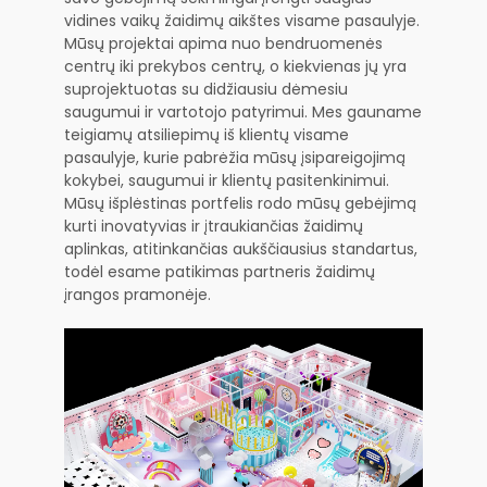
vidines vaikų žaidimų aikštes visame pasaulyje.
Mūsų projektai apima nuo bendruomenės
centrų iki prekybos centrų, o kiekvienas jų yra
suprojektuotas su didžiausiu dėmesiu
saugumui ir vartotojo patyrimui. Mes gauname
teigiamų atsiliepimų iš klientų visame
pasaulyje, kurie pabrėžia mūsų įsipareigojimą
kokybei, saugumui ir klientų pasitenkinimui.
Mūsų išplėstinas portfelis rodo mūsų gebėjimą
kurti inovatyvias ir įtraukiančias žaidimų
aplinkas, atitinkančias aukščiausius standartus,
todėl esame patikimas partneris žaidimų
įrangos pramonėje.