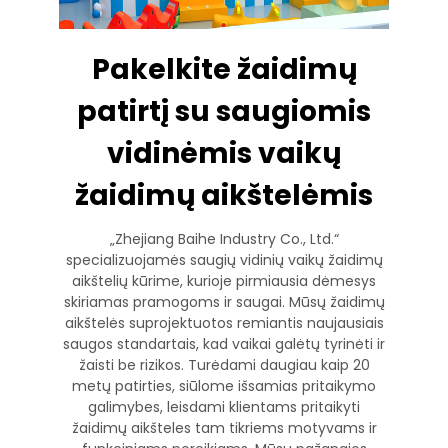
Pakelkite žaidimų
patirtį su saugiomis
vidinėmis vaikų
žaidimų aikštelėmis
„Zhejiang Baihe Industry Co., Ltd.“
specializuojamės saugių vidinių vaikų žaidimų
aikštelių kūrime, kurioje pirmiausia dėmesys
skiriamas pramogoms ir saugai. Mūsų žaidimų
aikštelės suprojektuotos remiantis naujausiais
saugos standartais, kad vaikai galėtų tyrinėti ir
žaisti be rizikos. Turėdami daugiau kaip 20
metų patirties, siūlome išsamias pritaikymo
galimybes, leisdami klientams pritaikyti
žaidimų aikšteles tam tikriems motyvams ir