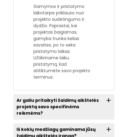
Gamymos ir pristatymo
laikotarpis priklauso nuo
projekto sudėtingumo ir
dydžio. Paprastai, kai
projektas baigiamas,
gamyba trunka kelias
savaites, po to seka
pristatymo laikas.
Užtikriname laiku
pristatymą, kad
atitiktumėte savo projekto
terminus.
Ar galiu pritaikyti žaidimų aikštelės
projektą savo specifinėms
reikmėms?
Iš kokių medžiagų gaminama jūsų
žaidimų aikštelės įranga?