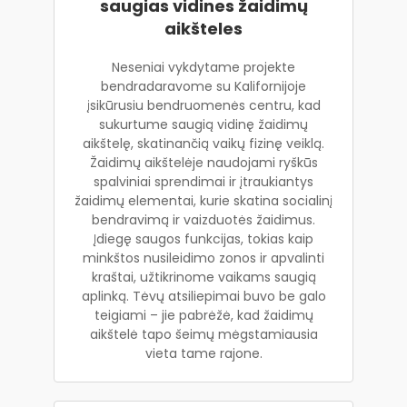
saugias vidines žaidimų
aikšteles
Neseniai vykdytame projekte
bendradaravome su Kalifornijoje
įsikūrusiu bendruomenės centru, kad
sukurtume saugią vidinę žaidimų
aikštelę, skatinančią vaikų fizinę veiklą.
Žaidimų aikštelėje naudojami ryškūs
spalviniai sprendimai ir įtraukiantys
žaidimų elementai, kurie skatina socialinį
bendravimą ir vaizduotės žaidimus.
Įdiegę saugos funkcijas, tokias kaip
minkštos nusileidimo zonos ir apvalinti
kraštai, užtikrinome vaikams saugią
aplinką. Tėvų atsiliepimai buvo be galo
teigiami – jie pabrėžė, kad žaidimų
aikštelė tapo šeimų mėgstamiausia
vieta tame rajone.