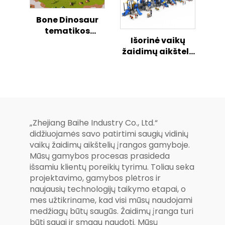
Bone Dinosaur
tematikos
Išorinė vaikų
aukštoje
žaidimų aikštelė
džungles kaip
„Svajonių
skramsta slide
sintezė“ – saugi
komplekts
ir linksma
bērniem
kombinuota
slydimo serija
„Zhejiang Baihe Industry Co., Ltd.“
didžiuojamės savo patirtimi saugių vidinių
vaikų žaidimų aikštelių įrangos gamyboje.
Mūsų gamybos procesas prasideda
išsamiu klientų poreikių tyrimu. Toliau seka
projektavimo, gamybos plėtros ir
naujausių technologijų taikymo etapai, o
mes užtikriname, kad visi mūsų naudojami
medžiagų būtų saugūs. Žaidimų įranga turi
būti saugi ir smagu naudoti. Mūsų