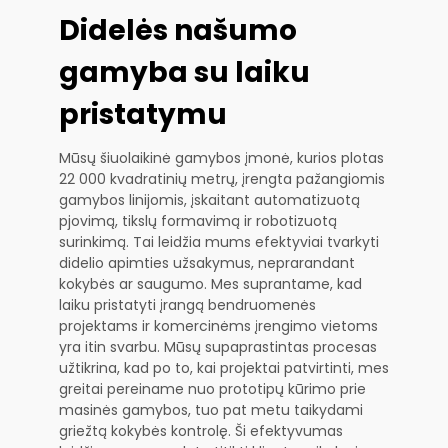
Didelės našumo
gamyba su laiku
pristatymu
Mūsų šiuolaikinė gamybos įmonė, kurios plotas
22 000 kvadratinių metrų, įrengta pažangiomis
gamybos linijomis, įskaitant automatizuotą
pjovimą, tikslų formavimą ir robotizuotą
surinkimą. Tai leidžia mums efektyviai tvarkyti
didelio apimties užsakymus, neprarandant
kokybės ar saugumo. Mes suprantame, kad
laiku pristatyti įrangą bendruomenės
projektams ir komercinėms įrengimo vietoms
yra itin svarbu. Mūsų supaprastintas procesas
užtikrina, kad po to, kai projektai patvirtinti, mes
greitai pereiname nuo prototipų kūrimo prie
masinės gamybos, tuo pat metu taikydami
griežtą kokybės kontrolę. Ši efektyvumas