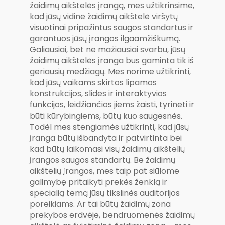
žaidimų aikštelės įrangą, mes užtikrinsime,
kad jūsų vidinė žaidimų aikštelė viršytų
visuotinai pripažintus saugos standartus ir
garantuos jūsų įrangos ilgaamžiškumą.
Galiausiai, bet ne mažiausiai svarbu, jūsų
žaidimų aikštelės įranga bus gaminta tik iš
geriausių medžiagų. Mes norime užtikrinti,
kad jūsų vaikams skirtos lipamos
konstrukcijos, slidės ir interaktyvios
funkcijos, leidžiančios jiems žaisti, tyrinėti ir
būti kūrybingiems, būtų kuo saugesnės.
Todėl mes stengiamės užtikrinti, kad jūsų
įranga būtų išbandyta ir patvirtinta bei
kad būtų laikomasi visų žaidimų aikštelių
įrangos saugos standartų. Be žaidimų
aikštelių įrangos, mes taip pat siūlome
galimybę pritaikyti prekės ženklą ir
specialią temą jūsų tikslinės auditorijos
poreikiams. Ar tai būtų žaidimų zona
prekybos erdvėje, bendruomenės žaidimų