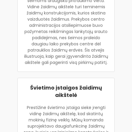
šeimoms draugiška pritraukimo vieta.
Vidinė žaidimų aikštelė turi teminėmis
žaidimų konstrukcijomis, kurios skatina
vaizduotės žaidimus. Prekybos centro
administracijos atsiliepimuose buvo
pažymėtas reikšmingas lankytojų srauto
padidėjimas, nes šeimos praleido
daugiau laiko prekybos centre dėl
patrauklios žaidimų erdvės. Šis atvejis
iliustruoja, kaip gerai įgyvendinta žaidimų
aikštelė gali pagerinti visą pirkimų patirtį.
Švietimo įstaigos žaidimų
aikštelė
Prestižinė švietimo įstaiga siekė įrengti
vidinę žaidimų aikštelę, kad skatintų
mokinių fizinę veiklą. Mūsų komanda
suprojektavo daugiafunkcinę žaidimų