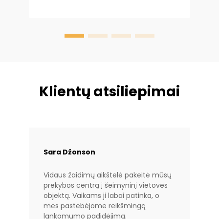
Klientų atsiliepimai
Sara Džonson
Vidaus žaidimų aikštelė pakeitė mūsų
prekybos centrą į šeimyninį vietovės
objektą. Vaikams ji labai patinka, o
mes pastebėjome reikšmingą
lankomumo padidėjimą.