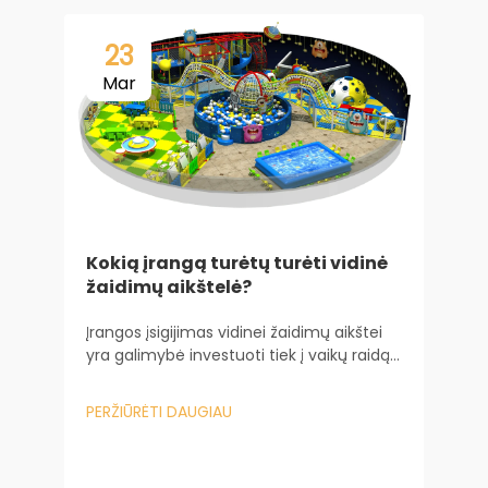
23
Mar
V
Kokią įrangą turėtų turėti vidinė
žaidimų aikštelė?
K
Įrangos įsigijimas vidinei žaidimų aikštei
k
yra galimybė investuoti tiek į vaikų raidą,
v
tiek į jūsų verslo ilgalaikiškumą.
ž
P
Remdamasis savo daugelio metų
„
PERŽIŪRĖTI DAUGIAU
patirtimi dirbdamas su Baiheplay vietos
m
savininkais, suprantu tiesioginį ryšį...
g