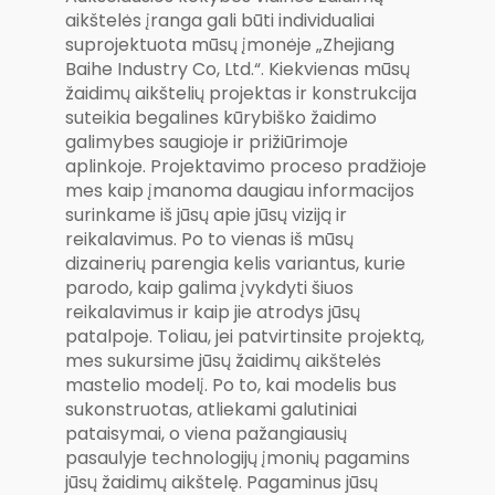
aikštelės įranga gali būti individualiai
suprojektuota mūsų įmonėje „Zhejiang
Baihe Industry Co, Ltd.“. Kiekvienas mūsų
žaidimų aikštelių projektas ir konstrukcija
suteikia begalines kūrybiško žaidimo
galimybes saugioje ir prižiūrimoje
aplinkoje. Projektavimo proceso pradžioje
mes kaip įmanoma daugiau informacijos
surinkame iš jūsų apie jūsų viziją ir
reikalavimus. Po to vienas iš mūsų
dizainerių parengia kelis variantus, kurie
parodo, kaip galima įvykdyti šiuos
reikalavimus ir kaip jie atrodys jūsų
patalpoje. Toliau, jei patvirtinsite projektą,
mes sukursime jūsų žaidimų aikštelės
mastelio modelį. Po to, kai modelis bus
sukonstruotas, atliekami galutiniai
pataisymai, o viena pažangiausių
pasaulyje technologijų įmonių pagamins
jūsų žaidimų aikštelę. Pagaminus jūsų