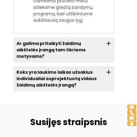
Gaminimo proceso metu
atliekame griežtą bandymų
programą, kad užtikrintume
aukščiausią saugos lygį.
Ar galima pritaikyti žaidimų
aikštelės įrangą tam tikriems
motyvams?
Koks yra laukimo laikas užsakius
individualiai suprojektuotą vidaus
žaidimų aikštelės įrangą?
Susijęs straipsnis