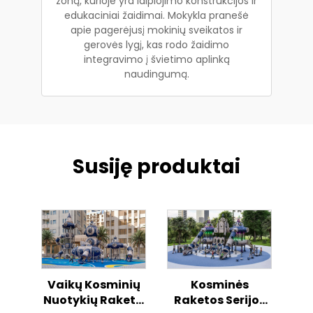
zoną, kurioje yra laipiojimo konstrukcijos ir
edukaciniai žaidimai. Mokykla pranešė
apie pagerėjusį mokinių sveikatos ir
gerovės lygį, kas rodo žaidimo
integravimo į švietimo aplinką
naudingumą.
Susiję produktai
Vaikų Kosminių
Kosminės
Nuotykių Raketa
Raketos Serijos