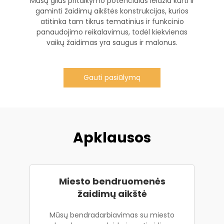
Mūsų gilus pritaikymo potencialas leidžia kurti ir
gaminti žaidimų aikštės konstrukcijas, kurios
atitinka tam tikrus tematinius ir funkcinio
panaudojimo reikalavimus, todėl kiekvienas
vaikų žaidimas yra saugus ir malonus.
Gauti pasiūlymą
Apklausos
Miesto bendruomenės
žaidimų aikštė
Mūsų bendradarbiavimas su miesto