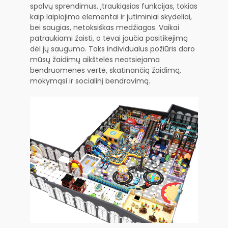
spalvų sprendimus, įtraukiąsias funkcijas, tokias
kaip laipiojimo elementai ir jutiminiai skydeliai,
bei saugias, netoksiškas medžiagas. Vaikai
patraukiami žaisti, o tėvai jaučia pasitikėjimą
dėl jų saugumo. Toks individualus požiūris daro
mūsų žaidimų aikštelės neatsiejama
bendruomenės vertė, skatinančią žaidimą,
mokymąsi ir socialinį bendravimą.