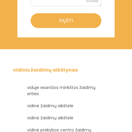
0/1000
SIŲSTI
vidinis žaidimų aikštynas
viduje esančios minkštos žaidimų
srities
vidinė žaidimų aikštelė
vidinė žaidimų aikštelė
vidinė prekybos centro žaidimų