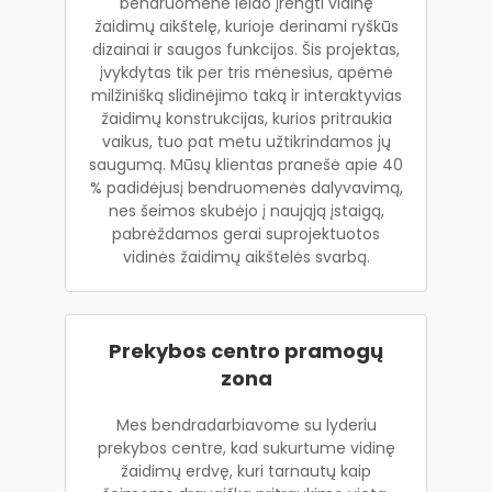
bendruomene leido įrengti vidinę
žaidimų aikštelę, kurioje derinami ryškūs
dizainai ir saugos funkcijos. Šis projektas,
įvykdytas tik per tris mėnesius, apėmė
milžinišką slidinėjimo taką ir interaktyvias
žaidimų konstrukcijas, kurios pritraukia
vaikus, tuo pat metu užtikrindamos jų
saugumą. Mūsų klientas pranešė apie 40
% padidėjusį bendruomenės dalyvavimą,
nes šeimos skubėjo į naująją įstaigą,
pabrėždamos gerai suprojektuotos
vidinės žaidimų aikštelės svarbą.
Prekybos centro pramogų
zona
Mes bendradarbiavome su lyderiu
prekybos centre, kad sukurtume vidinę
žaidimų erdvę, kuri tarnautų kaip