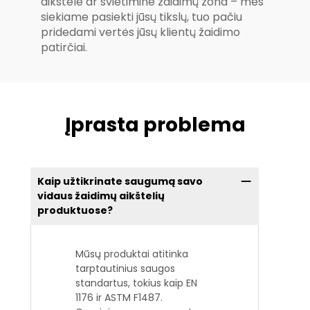
aikštelė ar švietiminė žaidimų zona – mes
siekiame pasiekti jūsų tikslų, tuo pačiu
pridedami vertės jūsų klientų žaidimo
patirčiai.
Įprasta problema
Kaip užtikrinate saugumą savo
vidaus žaidimų aikštelių
produktuose?
Mūsų produktai atitinka
tarptautinius saugos
standartus, tokius kaip EN
1176 ir ASTM F1487.