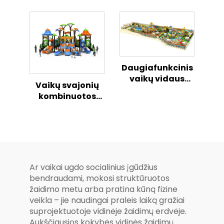
Atvirame
Vaikų Atvirame
Danguje Žaidimų
Danguje Žaidimų
Aikštelė
Aikštelė
Daugiafunkcinis
vaikų vidaus
Vaikų svajonių
žaidimų namelių
kombinuotos
ir aikštelės
slydimo serijos
kombinuotas
stebuklinga
komplektas
išorinė žaidimų
aikštelė
Ar vaikai ugdo socialinius įgūdžius
bendraudami, mokosi struktūruotos
žaidimo metu arba pratina kūną fizine
veikla – jie naudingai praleis laiką gražiai
suprojektuotoje vidinėje žaidimų erdvėje.
Aukščiausios kokybės vidinės žaidimų