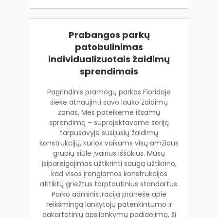
Prabangos parkų
patobulinimas
individualizuotais žaidimų
sprendimais
Pagrindinis pramogų parkas Floridoje
siekė atnaujinti savo lauko žaidimų
zonas. Mes pateikėme išsamų
sprendimą – suprojektavome seriją
tarpusavyje susijusių žaidimų
konstrukcijų, kurios vaikams visų amžiaus
grupių siūlė įvairius iššūkius. Mūsų
įsipareigojimas užtikrinti saugą užtikrino,
kad visos įrengiamos konstrukcijos
atitiktų griežtus tarptautinius standartus.
Parko administracija pranešė apie
reikšmingą lankytojų patenkintumo ir
pakartotinių apsilankymų padidėjimą, šį