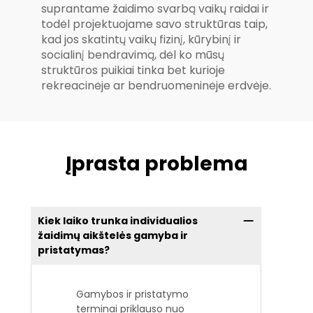
suprantame žaidimo svarbą vaikų raidai ir
todėl projektuojame savo struktūras taip,
kad jos skatintų vaikų fizinį, kūrybinį ir
socialinį bendravimą, dėl ko mūsų
struktūros puikiai tinka bet kurioje
rekreacinėje ar bendruomeninėje erdvėje.
Įprasta problema
Kiek laiko trunka individualios
žaidimų aikštelės gamyba ir
pristatymas?
Gamybos ir pristatymo
terminai priklauso nuo