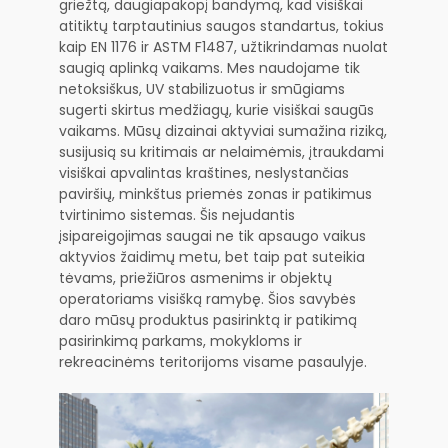
griežtą, daugiapakopį bandymą, kad visiškai
atitiktų tarptautinius saugos standartus, tokius
kaip EN 1176 ir ASTM F1487, užtikrindamas nuolat
saugią aplinką vaikams. Mes naudojame tik
netoksiškus, UV stabilizuotus ir smūgiams
sugerti skirtus medžiagų, kurie visiškai saugūs
vaikams. Mūsų dizainai aktyviai sumažina riziką,
susijusią su kritimais ar nelaimėmis, įtraukdami
visiškai apvalintas kraštines, neslystančias
paviršių, minkštus priemės zonas ir patikimus
tvirtinimo sistemas. Šis nejudantis
įsipareigojimas saugai ne tik apsaugo vaikus
aktyvios žaidimų metu, bet taip pat suteikia
tėvams, priežiūros asmenims ir objektų
operatoriams visišką ramybę. Šios savybės
daro mūsų produktus pasirinktą ir patikimą
pasirinkimą parkams, mokykloms ir
rekreacinėms teritorijoms visame pasaulyje.