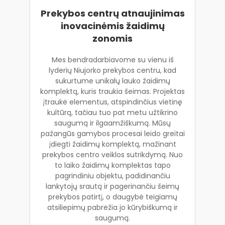
Prekybos centrų atnaujinimas
inovacinėmis žaidimų
zonomis
Mes bendradarbiavome su vienu iš
lyderių Niujorko prekybos centru, kad
sukurtume unikalų lauko žaidimų
komplektą, kuris traukia šeimas. Projektas
įtraukė elementus, atspindinčius vietinę
kultūrą, tačiau tuo pat metu užtikrino
saugumą ir ilgaamžiškumą. Mūsų
pažangūs gamybos procesai leido greitai
įdiegti žaidimų komplektą, mažinant
prekybos centro veiklos sutrikdymą. Nuo
to laiko žaidimų komplektas tapo
pagrindiniu objektu, padidinančiu
lankytojų srautą ir pagerinančiu šeimų
prekybos patirtį, o daugybė teigiamų
atsiliepimų pabrėžia jo kūrybiškumą ir
saugumą.