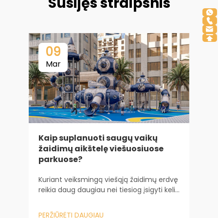
Susijęs straipsnis
09
Mar
Kaip suplanuoti saugų vaikų
žaidimų aikštelę viešuosiuose
parkuose?
V
p
Kuriant veiksmingą viešąją žaidimų erdvę
reikia daug daugiau nei tiesiog įsigyti kelių
S
žaidimų įrenginių. Tai reikalauja
p
sudėtingos inžinerinės ir psichologinės
PERŽIŪRĖTI DAUGIAU