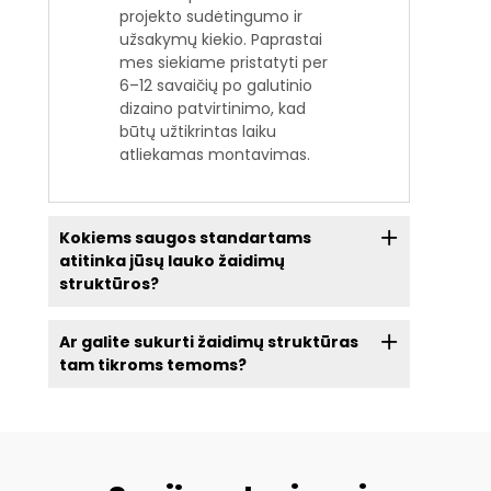
projekto sudėtingumo ir
užsakymų kiekio. Paprastai
mes siekiame pristatyti per
6–12 savaičių po galutinio
dizaino patvirtinimo, kad
būtų užtikrintas laiku
atliekamas montavimas.
Kokiems saugos standartams
atitinka jūsų lauko žaidimų
struktūros?
Ar galite sukurti žaidimų struktūras
tam tikroms temoms?