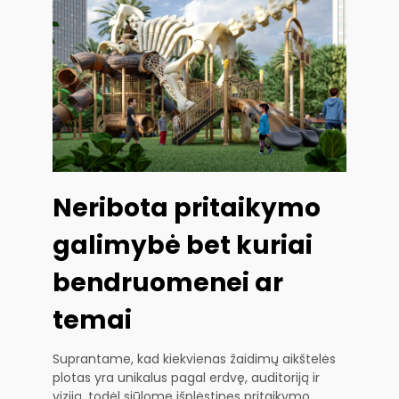
Neribota pritaikymo
galimybė bet kuriai
bendruomenei ar
temai
Suprantame, kad kiekvienas žaidimų aikštelės
plotas yra unikalus pagal erdvę, auditoriją ir
viziją, todėl siūlome išplėstines pritaikymo