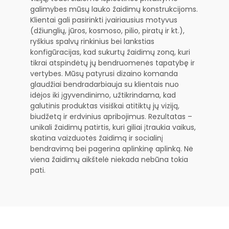
galimybes mūsų lauko žaidimų konstrukcijoms.
Klientai gali pasirinkti įvairiausius motyvus
(džiunglių, jūros, kosmoso, pilio, piratų ir kt.),
ryškius spalvų rinkinius bei lankstias
konfigūracijas, kad sukurtų žaidimų zoną, kuri
tikrai atspindėtų jų bendruomenės tapatybę ir
vertybes. Mūsų patyrusi dizaino komanda
glaudžiai bendradarbiauja su klientais nuo
idėjos iki įgyvendinimo, užtikrindama, kad
galutinis produktas visiškai atitiktų jų viziją,
biudžetą ir erdvinius apribojimus. Rezultatas –
unikali žaidimų patirtis, kuri giliai įtraukia vaikus,
skatina vaizduotės žaidimą ir socialinį
bendravimą bei pagerina aplinkinę aplinką. Nė
viena žaidimų aikštelė niekada nebūna tokia
pati.