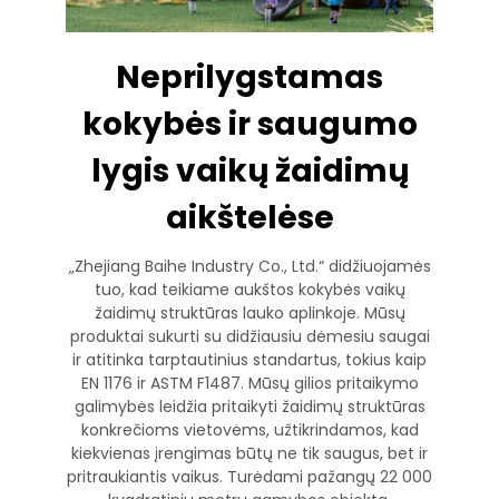
Neprilygstamas
kokybės ir saugumo
lygis vaikų žaidimų
aikštelėse
„Zhejiang Baihe Industry Co., Ltd.“ didžiuojamės
tuo, kad teikiame aukštos kokybės vaikų
žaidimų struktūras lauko aplinkoje. Mūsų
produktai sukurti su didžiausiu dėmesiu saugai
ir atitinka tarptautinius standartus, tokius kaip
EN 1176 ir ASTM F1487. Mūsų gilios pritaikymo
galimybės leidžia pritaikyti žaidimų struktūras
konkrečioms vietovėms, užtikrindamos, kad
kiekvienas įrengimas būtų ne tik saugus, bet ir
pritraukiantis vaikus. Turėdami pažangų 22 000