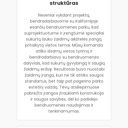
struktūras
Neseniai vykdant projektą,
bendradarbiavome su Kalifornijoje
esančiu bendruomenės parku, kad
suprojektuotume ir įrengtume specialiai
sukurtą lauko žaidimų aikštelės įrangą,
pritaikytą vietos temai. Mūsų komanda
atliko išsamų vietos tyrimą ir
bendradarbiavo su bendruomenės
dalyviais, kad sukurtų gyvybingą ir saugią
žaidimų erdvę. Rezultatas buvo nuostabi
žaidimų įranga, kuri ne tik atitiko saugos
standartus, bet taip pat pagerino parko
estetinį vaizdą. Tėvų atsiliepimuose
pabrėžta įrangos įtraukianti konstrukcija
ir saugos savybės, dėl ko padidėjo
bendruomenės naudojimas ir
tenkinamumas.