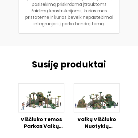
pasisekimą priskirdama įtrauktoms
žaidimų konstrukcijoms, kurias mes
pristatėme ir kurios beveik nepastebimai
integruojasi į parko bendrą temą.
Susiję produktai
Viščiuko Temos
Vaikų Viščiuko
Parkas Vaikų
Nuotykių
Atvirame
Atvirame