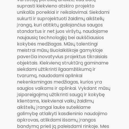
suprasti kiekvieno atskiro projekto
unikalūs poreikiai ir reikalavimai. Siekdami
sukurti ir suprojektuoti žaidimų aikštelių
įrangą, kuri atitiktų galiojančius saugos
standartus ir net juos viršytų, naudojame
naujausią technologiją bei aukščiausios
kokybės medžiagas. Mūsų talentingi
meistrai mūsų šiuolaikiškoje gamykloje
paverčia inovatyvius projektus tikraisiais
objektais. Kiekvieną struktūrą gaminame
siekdami užtikrinti ilgaamžiškumą ir
tvarumą, naudodami aplinkai
nekenksmingas medžiagas, kurios yra
saugios vaikams ir aplinkai. Vykdant mūsų
įsipareigojimą užtikrinti saugą ir kokybę
klientams, kiekvienai vaikų žaidimų
aikštelių įrangai lauke suteikiame
galimybę atlaikyti kasdieninio naudojimo
apkrovas, atlikdami išsamų įrangos
bandymą prieš ją paleisdami rinkoje. Mes