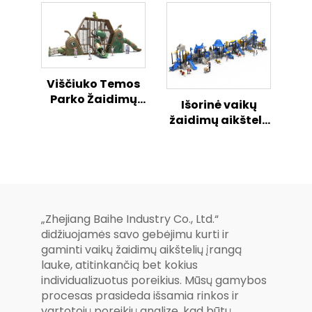
Danguje Žaidimų
Danguje Žaidimų
Aikštelė
Aikštelė
Viščiuko Temos
Parko Žaidimų
Išorinė vaikų
Rinkinys Atviroji
žaidimų aikštelė
Vaikų Veiklos
„Svajonių
Zona
sintezė“ – saugi
ir linksma
kombinuota
slydimo serija
„Zhejiang Baihe Industry Co., Ltd.“
didžiuojamės savo gebėjimu kurti ir
gaminti vaikų žaidimų aikštelių įrangą
lauke, atitinkančią bet kokius
individualizuotus poreikius. Mūsų gamybos
procesas prasideda išsamia rinkos ir
vartotojų poreikių analize, kad būtų