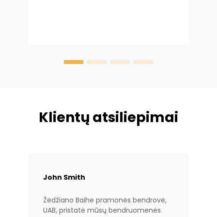
v
analizės. Valdant didelio masto miesto...
p
P
k
Klientų atsiliepimai
John Smith
Žėdžiano Baihe pramonės bendrovė,
UAB, pristatė mūsų bendruomenės