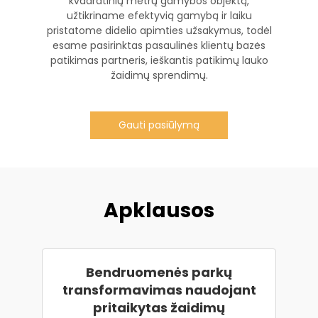
kvadratinių metrų gamybos objektą,
užtikriname efektyvią gamybą ir laiku
pristatome didelio apimties užsakymus, todėl
esame pasirinktas pasaulinės klientų bazės
patikimas partneris, ieškantis patikimų lauko
žaidimų sprendimų.
Gauti pasiūlymą
Apklausos
Bendruomenės parkų
transformavimas naudojant
pritaikytas žaidimų