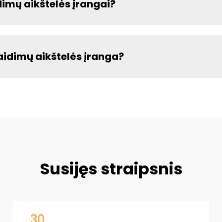
dimų aikštelės įrangai?
idimų aikštelės įranga?
Susijęs straipsnis
30