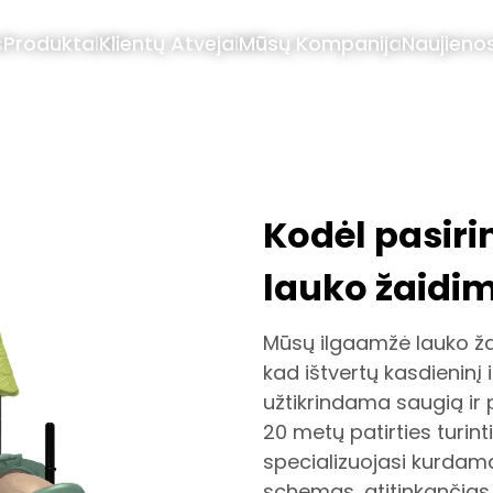
s
Produktai
Klientų Atvejai
Mūsų Kompanija
Naujieno
Kodėl pasiri
lauko žaidi
Mūsų ilgaamžė lauko ž
kad ištvertų kasdieninį
užtikrindama saugią ir 
20 metų patirties turint
specializuojasi kurdama
schemas, atitinkančias 