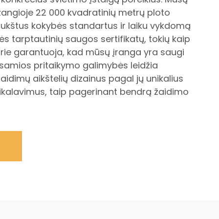
ngioje 22 000 kvadratinių metrų ploto
aukštus kokybės standartus ir laiku vykdomą
s tarptautinių saugos sertifikatų, tokių kaip
kurie garantuoja, kad mūsų įranga yra saugi
šsamios pritaikymo galimybės leidžia
dimų aikštelių dizainus pagal jų unikalius
eikalavimus, taip pagerinant bendrą žaidimo