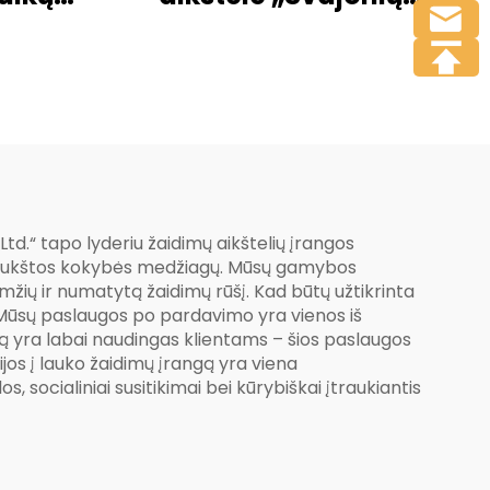
ikštelė
sintezė“ – saugi ir
linksma kombinuota
slydimo serija
d.“ tapo lyderiu žaidimų aikštelių įrangos
 ir aukštos kokybės medžiagų. Mūsų gamybos
žių ir numatytą žaidimų rūšį. Kad būtų užtikrinta
s. Mūsų paslaugos po pardavimo yra vienos iš
ą yra labai naudingas klientams – šios paslaugos
jos į lauko žaidimų įrangą yra viena
, socialiniai susitikimai bei kūrybiškai įtraukiantis