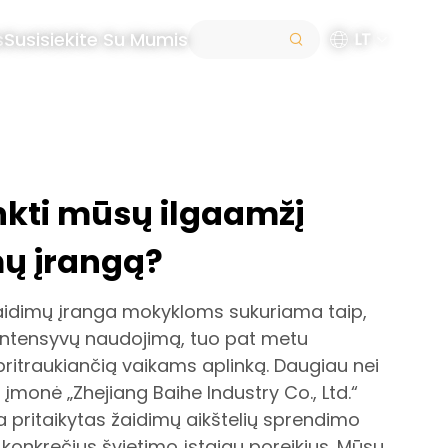
s
Susisiekite Su Mumis
LT
nkti mūsų ilgaamžį
mų įrangą?
aidimų įranga mokykloms sukuriama taip,
 intensyvų naudojimą, tuo pat metu
pritraukiančią vaikams aplinką. Daugiau nei
i įmonė „Zhejiang Baihe Industry Co., Ltd.“
 pritaikytas žaidimų aikštelių sprendimo
konkrečius švietimo įstaigų poreikius. Mūsų