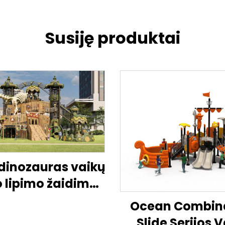
Susiję produktai
dinozauras vaikų
 lipimo žaidimų
slystykla
Ocean Combin
Slide Serijos 