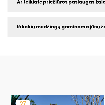
Ar teikiate priežiūros paslaugas žai
Iš kokių medžiagų gaminama jūsų ža
27