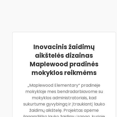
Inovacinis žaidimų
aikštelės dizainas
Maplewood pradinės
mokyklos reikmėms
„Maplewood Elementary“ pradinėje
mokykloje mes bendradarbiavome su
mokyklos administratoriais, kad
sukurtume gyvybingą ir įtraukiantį lauko
žaidimų aikštelę. Projektas apėmė
ilgaamžišką lauko žaidimų įrangą, kurioje