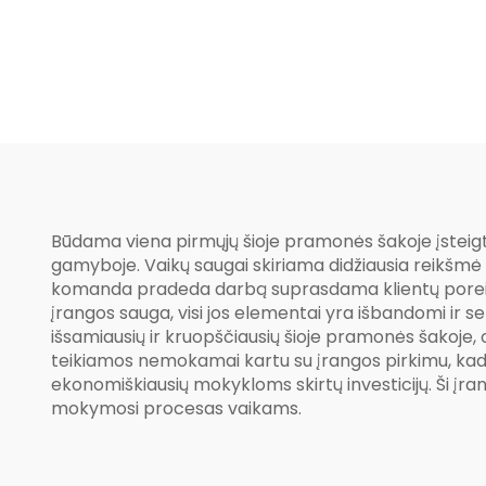
Zona
Būdama viena pirmųjų šioje pramonės šakoje įsteigta
gamyboje. Vaikų saugai skiriama didžiausia reikšmė
komanda pradeda darbą suprasdama klientų poreikius
įrangos sauga, visi jos elementai yra išbandomi ir s
išsamiausių ir kruopščiausių šioje pramonės šakoje,
teikiamos nemokamai kartu su įrangos pirkimu, kad bū
ekonomiškiausių mokykloms skirtų investicijų. Ši įrang
mokymosi procesas vaikams.