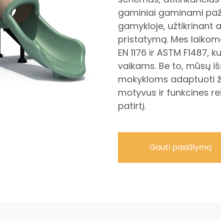
gaminiai gaminami paža
gamykloje, užtikrinant 
pristatymą. Mes laikomė
EN 1176 ir ASTM F1487, 
vaikams. Be to, mūsų i
mokykloms adaptuoti žai
motyvus ir funkcines r
patirtį.
Gauti pasiūlymą