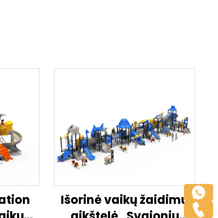
ation
Išorinė vaikų žaidimų
Vaikų
aikštelė „Svajonių