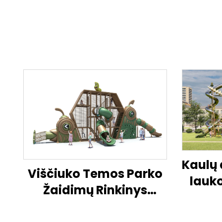
Kaulų 
Viščiuko Temos Parko
lauko
Žaidimų Rinkinys
Atviroji Vaikų Veiklos