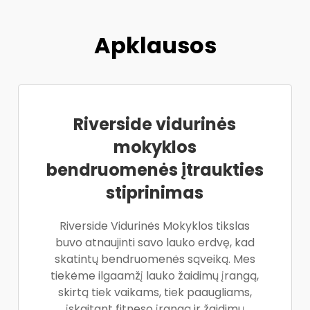
Apklausos
Riverside vidurinės
mokyklos
bendruomenės įtraukties
stiprinimas
Riverside Vidurinės Mokyklos tikslas
buvo atnaujinti savo lauko erdvę, kad
skatintų bendruomenės sąveiką. Mes
tiekėme ilgaamžį lauko žaidimų įrangą,
skirtą tiek vaikams, tiek paaugliams,
įskaitant fitneso įrangą ir žaidimų