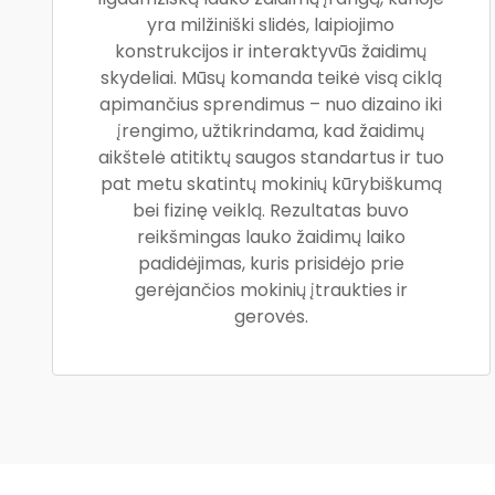
yra milžiniški slidės, laipiojimo
konstrukcijos ir interaktyvūs žaidimų
skydeliai. Mūsų komanda teikė visą ciklą
apimančius sprendimus – nuo dizaino iki
įrengimo, užtikrindama, kad žaidimų
aikštelė atitiktų saugos standartus ir tuo
pat metu skatintų mokinių kūrybiškumą
bei fizinę veiklą. Rezultatas buvo
reikšmingas lauko žaidimų laiko
padidėjimas, kuris prisidėjo prie
gerėjančios mokinių įtraukties ir
gerovės.