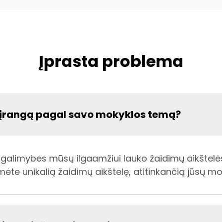
Įprasta problema
ės įrangą pagal savo mokyklos temą?
alimybes mūsų ilgaamžiui lauko žaidimų aikštelės įr
ėte unikalią žaidimų aikštelę, atitinkančią jūsų mok