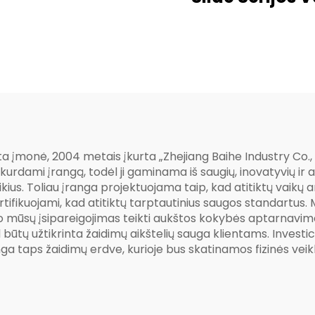
Lauko Žaidimų A
 įmonė, 2004 metais įkurta „Zhejiang Baihe Industry Co., Lt
 kurdami įrangą, todėl ji gaminama iš saugių, inovatyvių
. Toliau įranga projektuojama taip, kad atitiktų vaikų am
ertifikuojami, kad atitiktų tarptautinius saugos standartu
 o mūsų įsipareigojimas teikti aukštos kokybės aptarnavim
tų užtikrinta žaidimų aikštelių sauga klientams. Investici
a taps žaidimų erdve, kurioje bus skatinamos fizinės veiklos