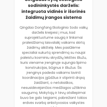
sodininkystės darželis:
integruota vidinės ir išorinės
žaidimų įrangos sistema
Qingdao Dongfang Ekologinio Sodo vaikų
darželis kreipėsi į mus, kad
suprojektuotume saugią ir linksmai
praleidžiamą laisvalaikį vaikams skirtą
žaidimų aikštelę. Mes pasiūlėme
specialiai sukurtą sprendimą su naujai
paleistu kosminiu skrydžių lėkštės šliužu,
kuris viename įrenginyje sujungia lipimo
konstrukcijas, būgnus ir šliužus. Šis
įrenginys padeda vaikams lavinti
koordinacijos įgūdžius ir stiprinti drąsą
žaidžiant, o netoksiškos,
nesusidėvėjančios medžiagos užtikrina
saugumą. Mokytojų ir tėvų atsiliepimai
buvo be galo teigiami, pabrėžiant tokios
erdvės svarbą ankstyvosios vaikystės