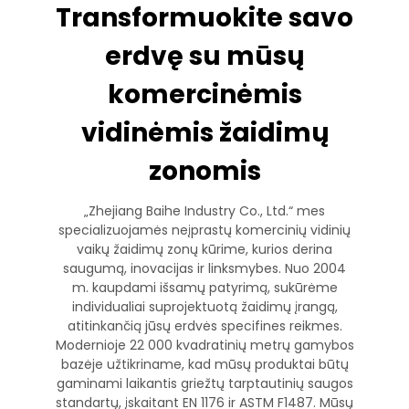
Transformuokite savo
erdvę su mūsų
komercinėmis
vidinėmis žaidimų
zonomis
„Zhejiang Baihe Industry Co., Ltd.“ mes
specializuojamės neįprastų komercinių vidinių
vaikų žaidimų zonų kūrime, kurios derina
saugumą, inovacijas ir linksmybes. Nuo 2004
m. kaupdami išsamų patyrimą, sukūrėme
individualiai suprojektuotą žaidimų įrangą,
atitinkančią jūsų erdvės specifines reikmes.
Modernioje 22 000 kvadratinių metrų gamybos
bazėje užtikriname, kad mūsų produktai būtų
gaminami laikantis griežtų tarptautinių saugos
standartų, įskaitant EN 1176 ir ASTM F1487. Mūsų