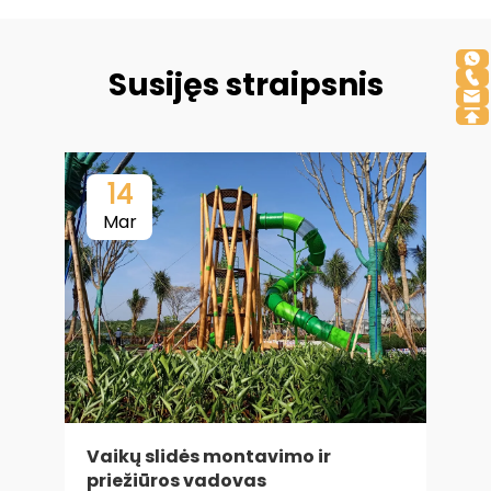
Susijęs straipsnis
14
Mar
Vaikų slidės montavimo ir
priežiūros vadovas
K