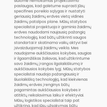
siūlome nemokamas projektavimo
paslaugas, kad galėtume suprasti jūsų
specifines poreikio sąlygas ir nustatyti
geriausią žaidimų erdvės vietą vidinės
žaidimų patalpos plane. Mūsų statybos
specialistai projektuoja ir gaminia žaidimų
erdves naudodami naujausią pažangią
technologiją, kad būtų užtikrinti saugos
standartai ir skatinama vaikų aktyvi bei
įsivaizduojamoji žaidimų veikla. Mes
naudojame aukščiausios kokybės, saugias
ir ilgaamžiškas žaliavas, kad užtikrintume
savo žaidimų įrangos ilgalaikiškumą ir
aukščiausios kokybės lygį. Mūsų statybos
specialistai naudoja pažangiausią ir
šiuolaikišką technologiją, kad kiekvienas
žaidimų erdvės įrenginys būtų
pagamintas aukščiausios kokybės ir
atitiktų reikalavimus laiku ir efektyviai.
Mūsų logistikos specialistai taip pat
užtikrina, kad jūsų užsakymas būtų