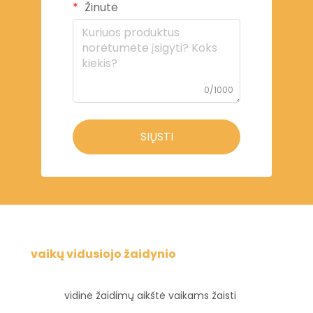
Žinutė
0/1000
SIŲSTI
vaikų vidusiojo žaidynio
vidinė žaidimų aikštė vaikams žaisti