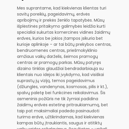
Mes suprantame, kad kiekvienas klientas turi
savitų poreikių, pageidavimų, erdvės
apribojimų ir prekės ženklo tapatybės. Mūsų
išplėstinės pritaikymo galimybės leidžia kurti
specialiai sukurtas komercines vidines žaidimų
erdves, kurios be jokios įtampos įsikuria bet
kurioje aplinkoje – ar tai būtų prekybos centras,
bendruomenės centras, priešmokyklinio
amžiaus vaikų darželis, šeimos pramogų
centras ar pramogų parkas. Mūsų patyręs
dizaino tinklas glaudžiai bendradarbiauja su
klientais nuo idėjos iki įvykdymo, kad visiškai
suprastų jų viziją, temos pageidavimus
(džiunglės, vandenynas, kosmosas, pilis ir kt.),
spalvų paletę bei funkcines reikalavimus. Šis
asmeninis požiūris ne tik žymiai padidina
žaidimų erdvės estetinę pritraukiamumą, bet
taip pat maksimaliai padeda pasinaudoti
turima erdve, užtikrindamas, kad kiekvienas
kampas būtų įtraukiantis, saugus ir atitiktų
vaikų raidos reikalavimus. Rezultatas – unikali