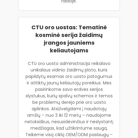
raidoje.
CTU oro uostas: Tematinė
kosminė serija žaidimų
įrangos jauniems
keliautojams
CTU oro uosto administracija reikalavo
unikalaus vidinio žaidimų ploto, kuris
papildytų esamas oro uosto patogumus
ir atitiktų jaunų keliautojų poreikius. Mes
pasirinkome savo erdvės serijos
slystukus, kurių spalvų schemos ir temos
be problemų derėjo prie oro uosto
aplinkos. Atsižvelgdami į naudotojų
amžių – nuo 3 iki 12 metų – naudojome
netoksiškus, nesusidėvinčius ir neslystantį
medžiagas, kad užtikrintume saugą.
Teikėme visą ciklą OEM/ODM paslaugų –