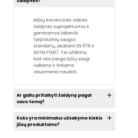
žaidynės?
Mūsų komercinės vidinės
žaidynės suprojektuotos ir
gaminamos laikantis
tarptautinių saugos
standartų, įskaitant EN 1176 ir
ASTM F1487. Tai užtikrina,
kad visa įranga būtų saugi
vaikams ir tinkama
visuomenei naudoti.
Ar galiu pritaikyti žaidynę pagal
savo temą?
Koks yra minimalus užsakymo kiekis
jūsų produktams?