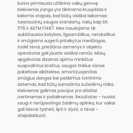
kurios pirmiausia užtikrina vaikų gerovę.
Kiekvienas įranga yra tikrinama kruopščiai ir
keliomis etapais, kad būtų visiškai laikomasi
tarptautinių saugos standartų, tokių kaip EN
1176 ir ASTM F1487. Mes naudojame tik
aukščiausios kokybės, ilgaamžiškus, netoksiškus
ir smūgiams sugerti pritaikytus medžiagas,
todėl tėvai, priežiūros asmenys ir objekto
operatoriai gali jaustis visiškai ramūs. Mūsų
apgalvotas dizainas apima minkštus
suapvalintus kraštus, saugos tinklus visose
pakeltose aikštelėse, amortizuojančias
smūgius dangas bei patikimus tvirtinimo
sistemas, kad būtų sumažinta sužeidimų rizika.
Kiekvienas galimas pavojus yra atidžiai
įvertinamas ir pašalinamas. Rezultatas – nuolat
saugi ir nerūpestinga žaidimų aplinka, kur vaikai
gali laisvai tyrinėti, lipti ir slysti, o tėvai –
atsipalaiduoti.