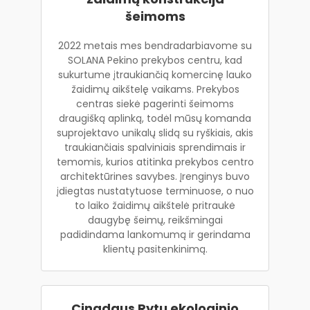
šeimoms
2022 metais mes bendradarbiavome su
SOLANA Pekino prekybos centru, kad
sukurtume įtraukiančią komercinę lauko
žaidimų aikštelę vaikams. Prekybos
centras siekė pagerinti šeimoms
draugišką aplinką, todėl mūsų komanda
suprojektavo unikalų slidą su ryškiais, akis
traukiančiais spalviniais sprendimais ir
temomis, kurios atitinka prekybos centro
architektūrines savybes. Įrenginys buvo
įdiegtas nustatytuose terminuose, o nuo
to laiko žaidimų aikštelė pritraukė
daugybę šeimų, reikšmingai
padidindama lankomumą ir gerindama
klientų pasitenkinimą.
Cingdaus Rytų ekologinio