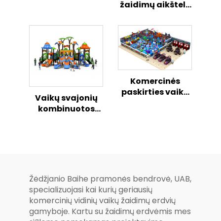
Žaidimų Aikštelė
žaidimų aikštelė
Atviroji Vaikų
„Svajonių
Veiklos Centras
sintezė“ – saugi
ir linksma
kombinuota
slydimo serija
Komercinės
paskirties vaikų
Vaikų svajonių
vidaus žaidimų
kombinuotos
nameliai,
slydimo serijos
modulari
stebuklinga
minkštųjų
išorinė žaidimų
žaidimų aikštelė
aikštelė
su visomis
patalpomis
Žėdžjanio Baihe pramonės bendrovė, UAB,
specializuojasi kai kurių geriausių
komercinių vidinių vaikų žaidimų erdvių
gamyboje. Kartu su žaidimų erdvėmis mes