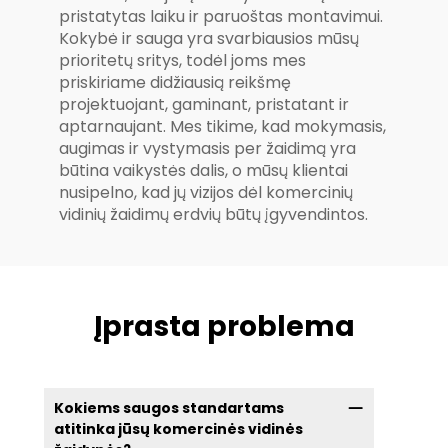
pristatytas laiku ir paruoštas montavimui.
Kokybė ir sauga yra svarbiausios mūsų
prioritetų sritys, todėl joms mes
priskiriame didžiausią reikšmę
projektuojant, gaminant, pristatant ir
aptarnaujant. Mes tikime, kad mokymasis,
augimas ir vystymasis per žaidimą yra
būtina vaikystės dalis, o mūsų klientai
nusipelno, kad jų vizijos dėl komercinių
vidinių žaidimų erdvių būtų įgyvendintos.
Įprasta problema
Kokiems saugos standartams
atitinka jūsų komercinės vidinės