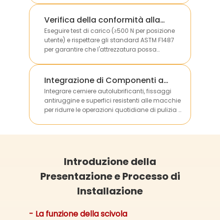
dimensioni dei diversi siti.
Verifica della conformità alla
portata
Eseguire test di carico (≥500 N per posizione
utente) e rispettare gli standard ASTM F1487
per garantire che l'attrezzatura possa
sostenere in sicurezza il peso di più bambini
senza deformazioni strutturali.
Integrazione di Componenti a
Basso Manutenzione
Integrare cerniere autolubrificanti, fissaggi
antiruggine e superfici resistenti alle macchie
per ridurre le operazioni quotidiane di pulizia e
manutenzione, abbattendo i costi operativi a
lungo termine per i clienti.
Introduzione della
Presentazione e Processo di
Installazione
- La funzione della scivola