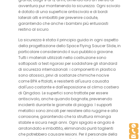
avventura pur mantenendo la sicurezza. Ogni scivolo
è dotato di una superficie antiscivolo e di bordi
laterali alti e imbottiti per prevenire cadute,
garantendo che anche i bambini più entusiasti
restino al sicuro.
La sicurezza è stata il principio guida in ogni aspetto
della progettazione dello Space Flying Saucer Slide, in
particolare considerando il suo pubblico giovane.
Tutti i materiali utilizzati nella costruzione sono
sottoposti a test rigorosi per soddisfare gli standard
di sicurezza internazionali: i componenti in plastica
sono atossici, privi di sostanze chimiche nocive
come BPA e ftalati, e resistenti all'usura causata
dall'uso costante e dall'esposizione al clima costiero
di Qingdao. Le superfici sono trattate per essere
antiscivolo, anche quando bagnate, prevenendo
incidenti durante le giornate di pioggia. I supporti
metallici sono zincati per resistere alla ruggine e alla
corrosione, garantendo che la struttura rimanga
stabile e sicura negli anni. Ogni spigolo e angolo è
arrotondato e imbottito, eliminando punti taglienti
che potrebbero causare lesioni. Per il personale della