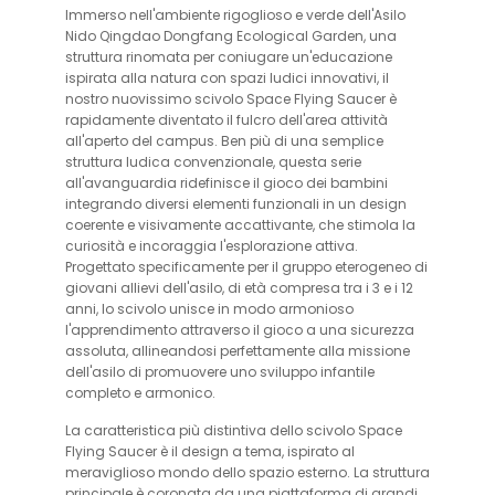
Immerso nell'ambiente rigoglioso e verde dell'Asilo
Nido Qingdao Dongfang Ecological Garden, una
struttura rinomata per coniugare un'educazione
ispirata alla natura con spazi ludici innovativi, il
nostro nuovissimo scivolo Space Flying Saucer è
rapidamente diventato il fulcro dell'area attività
all'aperto del campus. Ben più di una semplice
struttura ludica convenzionale, questa serie
all'avanguardia ridefinisce il gioco dei bambini
integrando diversi elementi funzionali in un design
coerente e visivamente accattivante, che stimola la
curiosità e incoraggia l'esplorazione attiva.
Progettato specificamente per il gruppo eterogeneo di
giovani allievi dell'asilo, di età compresa tra i 3 e i 12
anni, lo scivolo unisce in modo armonioso
l'apprendimento attraverso il gioco a una sicurezza
assoluta, allineandosi perfettamente alla missione
dell'asilo di promuovere uno sviluppo infantile
completo e armonico.
La caratteristica più distintiva dello scivolo Space
Flying Saucer è il design a tema, ispirato al
meraviglioso mondo dello spazio esterno. La struttura
principale è coronata da una piattaforma di grandi