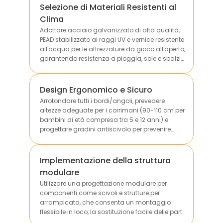
Selezione di Materiali Resistenti al
Clima
Adottare acciaio galvanizzato di alta qualità,
PEAD stabilizzato ai raggi UV e vernice resistente
all'acqua per le attrezzature da gioco all'aperto,
garantendo resistenza a pioggia, sole e sbalzi
di temperatura per prolungarne la durata utile.
Design Ergonomico e Sicuro
Arrotondare tutti i bordi/angoli, prevedere
altezze adeguate per i corrimani (90-110 cm per
bambini di età compresa tra 5 e 12 anni) e
progettare gradini antiscivolo per prevenire
cadute e collisioni durante l'utilizzo.
Implementazione della struttura
modulare
Utilizzare una progettazione modulare per
componenti come scivoli e strutture per
arrampicata, che consenta un montaggio
flessibile in loco, la sostituzione facile delle parti
danneggiate e la personalizzazione in base alle