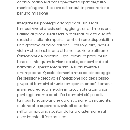
occhio-mano e la consapevolezza spaziale, tutto
mentre fingono di essere astronauti in preparazione
per una missione.
Integrate nei ponteggi arrampicabili, un set di
tamburi vivaci e resistenti aggiunge una dimensione
uditiva al gioco. Realizzati in materiali di alta qualità
e resistenti alle intemperie, i tamburi sono disponibili in
una gamma di colori brillanti – rosso, giallo, verde e
viola – che si abbinano al tema spaziale e attirano
l'attenzione dei bambini. Ogni tamburo produce un
tono distinto quando viene colpito, consentendo ai
bambini di sperimentare ritmi e suoni mentre si
arrampicano. Questo elemento musicale incoraggia
l'espressione creativa e l'interazione sociale; spesso
gruppi di bambini si riuniscono per 'suonare' i tamburi
insieme, creando melodie improvvisate a turno sui
ponteggi arrampicabili. Per i bambini più piccoli, i
tamburi fungono anche da distrazione rassicurante,
aiutandoli a superare eventuali esitazioni
nell'arrampicarsi, spostando la loro attenzione sul
divertimento di fare musica.