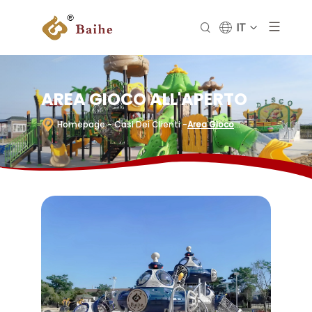
IT
AREA GIOCO ALL'APERTO
Homepage
- Casi Dei Clienti
-
Area Gioco
All'Aperto