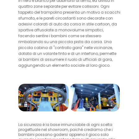
in nero e bianco per abbinarsi al tema, ed divisa in
quattro zone separate per evitare collisioni. Ogni
tappeto del trampolino presenta un motivo a scacchi
sfumato, e le pareti circostanti sono decorate con
adesivi colorati di auto da corsa in stile cartoon, da
sportive affusolate a monovolume simpatici,
facendo sentire i bambini come se stessero
rimbalzando su una piccola pista da corsa. Una
piccola cabina di "controllo gara" nelle vicinanze,
dotata di un volante finto e di un interfono, permette
ai bambini di assumere il ruolo di ufficiali di gara,
aggiungendo un elemento sociale al loro gioco.
La sicurezza è la base irrinunciabile di ogni scelta
progettuale nel showroom, poiché crediamo che i
bambini possano godersi appieno il gioco solo