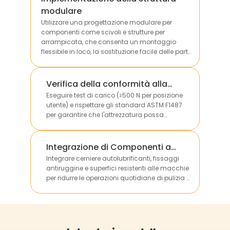
modulare
Utilizzare una progettazione modulare per
componenti come scivoli e strutture per
arrampicata, che consenta un montaggio
flessibile in loco, la sostituzione facile delle parti
danneggiate e la personalizzazione in base alle
dimensioni dei diversi siti.
Verifica della conformità alla
portata
Eseguire test di carico (≥500 N per posizione
utente) e rispettare gli standard ASTM F1487
per garantire che l'attrezzatura possa
sostenere in sicurezza il peso di più bambini
senza deformazioni strutturali.
Integrazione di Componenti a
Basso Manutenzione
Integrare cerniere autolubrificanti, fissaggi
antiruggine e superfici resistenti alle macchie
per ridurre le operazioni quotidiane di pulizia e
manutenzione, abbattendo i costi operativi a
lungo termine per i clienti.