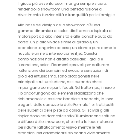
il gioco più avventuroso rimanga sempre sicuro,
rendendo lo showroom una perfetta fusione di
divertimento, funzionalità e tranquillità per le famiglie.
Alla base del design dello showroom c'è una
gamma dinamica di colori direttamente ispirata ai
motorsport ad alta intensità e alle iconiche auto da
corsa: un giallo vivace simile al girasole, un
arancione tangerino acceso, un bianco puro come la
nuvola e un nero intenso come il jet. Questa
combinazione non è affatto casuale: il giallo e
l'arancione, scientificamente provati per catturare
l'attenzione dei bambini ed evocare sensazioni di
gioia ed entusiasmo, sono protagonisti nelle
principali strutture ludiche, assicurando che si
impongano come punti focali. Nel frattempo, il nero e
il bianco fungono da elementi stabilizzanti che
richiamano le classiche bandiere a scacchi, le linee
eleganti delle carrozzerie delle Formula 1 e i tratti puliti
delle superfici delle piste da corsa. Gli scivoli gialli
risplendono caldamente sotto l'illuminazione soffusa
e diffusa dello showroom, che imita la luce naturale
per ridurre l'affaticamento visivo, mentre le reti
arancioni per arrampicarsi spiccano vividamente