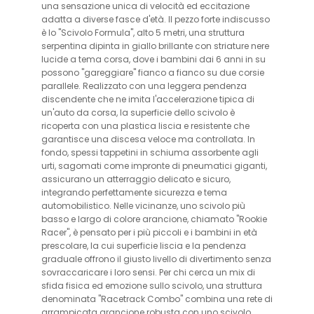
una sensazione unica di velocità ed eccitazione
adatta a diverse fasce d'età. Il pezzo forte indiscusso
è lo "Scivolo Formula", alto 5 metri, una struttura
serpentina dipinta in giallo brillante con striature nere
lucide a tema corsa, dove i bambini dai 6 anni in su
possono "gareggiare" fianco a fianco su due corsie
parallele. Realizzato con una leggera pendenza
discendente che ne imita l'accelerazione tipica di
un'auto da corsa, la superficie dello scivolo è
ricoperta con una plastica liscia e resistente che
garantisce una discesa veloce ma controllata. In
fondo, spessi tappetini in schiuma assorbente agli
urti, sagomati come impronte di pneumatici giganti,
assicurano un atterraggio delicato e sicuro,
integrando perfettamente sicurezza e tema
automobilistico. Nelle vicinanze, uno scivolo più
basso e largo di colore arancione, chiamato "Rookie
Racer", è pensato per i più piccoli e i bambini in età
prescolare, la cui superficie liscia e la pendenza
graduale offrono il giusto livello di divertimento senza
sovraccaricare i loro sensi. Per chi cerca un mix di
sfida fisica ed emozione sullo scivolo, una struttura
denominata "Racetrack Combo" combina una rete di
arrampicata arancione robusta con uno scivolo