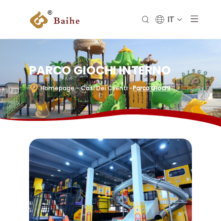
IT
PARCO GIOCHI INTERNO
Homepage
- Casi Dei Clienti
-
Parco Giochi
Interno