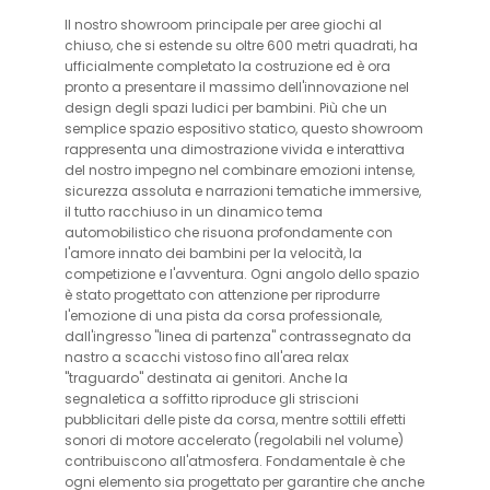
Il nostro showroom principale per aree giochi al
chiuso, che si estende su oltre 600 metri quadrati, ha
ufficialmente completato la costruzione ed è ora
pronto a presentare il massimo dell'innovazione nel
design degli spazi ludici per bambini. Più che un
semplice spazio espositivo statico, questo showroom
rappresenta una dimostrazione vivida e interattiva
del nostro impegno nel combinare emozioni intense,
sicurezza assoluta e narrazioni tematiche immersive,
il tutto racchiuso in un dinamico tema
automobilistico che risuona profondamente con
l'amore innato dei bambini per la velocità, la
competizione e l'avventura. Ogni angolo dello spazio
è stato progettato con attenzione per riprodurre
l'emozione di una pista da corsa professionale,
dall'ingresso "linea di partenza" contrassegnato da
nastro a scacchi vistoso fino all'area relax
"traguardo" destinata ai genitori. Anche la
segnaletica a soffitto riproduce gli striscioni
pubblicitari delle piste da corsa, mentre sottili effetti
sonori di motore accelerato (regolabili nel volume)
contribuiscono all'atmosfera. Fondamentale è che
ogni elemento sia progettato per garantire che anche