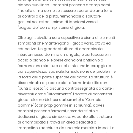
bianco curvilineo. I bambini possono arrampicarsi
fino alla cima come se stessero scalando una torre
di controllo della pista, fermandosi a salutare i
genitori sottostanti prima di lanciarsi verso il
"traguardo" con ampi sorrisi di gioia.
Oltre agli scivoli, la sala espositiva è piena di elementi
stimolanti che mantengono il gioco vario, attivo ed
educativo. Un grande struttura di arrampicata
interconnessa domina un angolo, le cui tubature in
acciaio bianco e le prese arancioni antiscivolo
formano una struttura a labirinto che incoraggia la
consapevolezza spaziale, la risoluzione dei problemi e
la forza della parte superiore del corpo. La struttura è
disseminata di piccole piattaforme imbottite con
"punti di sosta", ciascuna contrassegnata da cartelli
divertenti come "Rifornimento" (dotata di contenitori
giocattolo morbidi per carburante) e "Cambio
Gomme" (con prop gomme in schiuma), dove i
bambini possono fermarsi, riprendere fiato e
dedicarsi al gioco simbolico. Accanto alla struttura
di arrampicata si trova un'area dedicata al
trampolino, racchiusa da una rete morbida imbottita