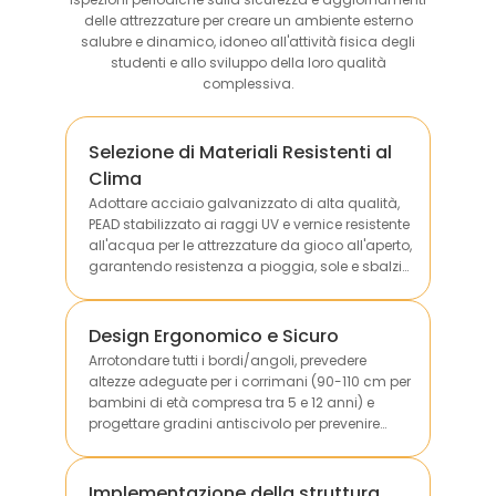
delle attrezzature per creare un ambiente esterno
salubre e dinamico, idoneo all'attività fisica degli
studenti e allo sviluppo della loro qualità
complessiva.
Selezione di Materiali Resistenti al
Clima
Adottare acciaio galvanizzato di alta qualità,
PEAD stabilizzato ai raggi UV e vernice resistente
all'acqua per le attrezzature da gioco all'aperto,
garantendo resistenza a pioggia, sole e sbalzi
di temperatura per prolungarne la durata utile.
Design Ergonomico e Sicuro
Arrotondare tutti i bordi/angoli, prevedere
altezze adeguate per i corrimani (90-110 cm per
bambini di età compresa tra 5 e 12 anni) e
progettare gradini antiscivolo per prevenire
cadute e collisioni durante l'utilizzo.
Implementazione della struttura