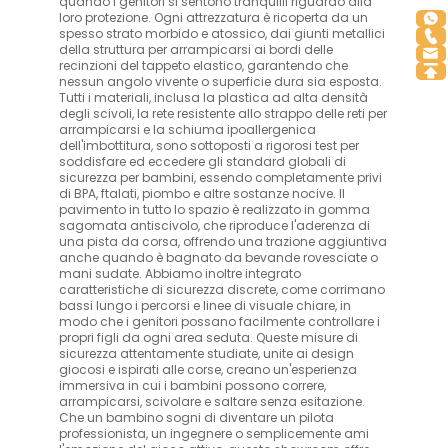
quando i genitori si sentono tranquilli riguardo alla
loro protezione. Ogni attrezzatura è ricoperta da un
spesso strato morbido e atossico, dai giunti metallici
della struttura per arrampicarsi ai bordi delle
recinzioni del tappeto elastico, garantendo che
nessun angolo vivente o superficie dura sia esposta.
Tutti i materiali, inclusa la plastica ad alta densità
degli scivoli, la rete resistente allo strappo delle reti per
arrampicarsi e la schiuma ipoallergenica
dell'imbottitura, sono sottoposti a rigorosi test per
soddisfare ed eccedere gli standard globali di
sicurezza per bambini, essendo completamente privi
di BPA, ftalati, piombo e altre sostanze nocive. Il
pavimento in tutto lo spazio è realizzato in gomma
sagomata antiscivolo, che riproduce l'aderenza di
una pista da corsa, offrendo una trazione aggiuntiva
anche quando è bagnato da bevande rovesciate o
mani sudate. Abbiamo inoltre integrato
caratteristiche di sicurezza discrete, come corrimano
bassi lungo i percorsi e linee di visuale chiare, in
modo che i genitori possano facilmente controllare i
propri figli da ogni area seduta. Queste misure di
sicurezza attentamente studiate, unite ai design
giocosi e ispirati alle corse, creano un'esperienza
immersiva in cui i bambini possono correre,
arrampicarsi, scivolare e saltare senza esitazione.
Che un bambino sogni di diventare un pilota
professionista, un ingegnere o semplicemente ami